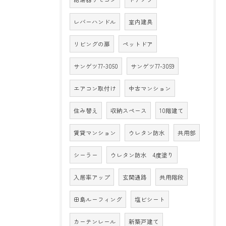
レバーハンドル
室内建具
リビングの扉
ペットドア
サンゲツ77-3050
サンゲツ77-3059
エアコン取付け
中古マンション
住み替え
収納スペース
10階建て
賃貸マンション
ウレタン防水
共用部
シーラー
ウレタン防水 4度塗り
入居率アップ
玄関通路
共用階段
田島ルーフィング
塩ビシート
カーテンレール
新築戸建て