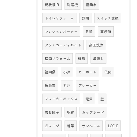
現状復旧
洗濯機
福岡市
トイレリフォーム
野間
スイッチ交換
マンションオーナー
足場
事務所
アクアコーディネイト
高圧洗浄
福岡リフォーム
破風
鼻隠し
福岡県
小戸
カーポート
仏間
糸島市
折戸
ブレーカー
ブレーカーボックス
電気
壁
雪見障子
収納
カップボード
ガレージ
増築
サンルーム
LOE-E