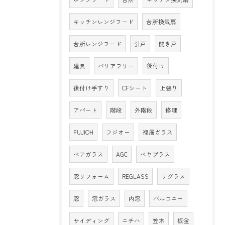
キッチンレンジフード
台所換気扇
台所レンジフード
引戸
開き戸
建具
バリアフリー
後付け
後付け手すり
CFシート
上張り
アパート
階段
外階段
修理
FUJIOH
フジオー
複層ガラス
ペアガラス
AGC
ペヤプラス
窓リフォーム
REGLASS
リグラス
窓
窓ガラス
内窓
バルコニー
サイディング
ニチハ
笠木
板金