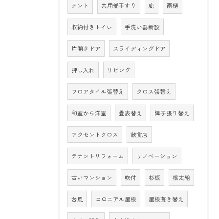
テント
共用部手すり
庇
雨樋
収納付きトイレ
手洗い器新設
片開きドア
スライディングドア
押し入れ
リビング
フロアタイル張替え
クロス張替え
和室から洋室
畳表替え
障子張り替え
アクセントクロス
飲食店
テナントリフォーム
リノベーション
古いマンション
吹付
杉板
根太組
台風
コロニアル屋根
屋根葺き替え