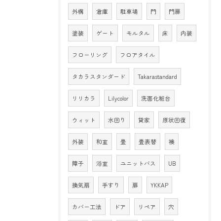
外構
倉庫
駐車場
門
門扉
塗装
ゲート
モルタル
床
内装
フローリング
フロアタイル
タカラスタンダード
Takarastandard
リリカラ
Lilycolor
洗面化粧台
ウィット
水回り
貸家
原状回復
外装
和室
畳
畳表替
襖
障子
浴室
ユニットバス
UB
換気扇
手すり
扉
YKKAP
カバー工法
ドア
リペア
穴