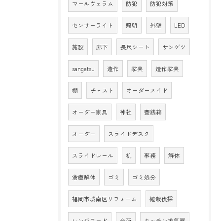
マールヴェラム
防犯
防犯対策
センサーライト
照明
外壁
LED
施設
廊下
長尺シート
サンゲツ
sangetsu
造作
家具
造作家具
棚
チェスト
オーダーメイド
オーダー家具
神社
賽銭箱
オーダー
スライドデスク
スライドレール
机
事務
解体
倉庫解体
ゴミ
ゴミ処分
福岡市城南区リフォーム
植栽伐採
レンジフード
台所
キッチン換気扇