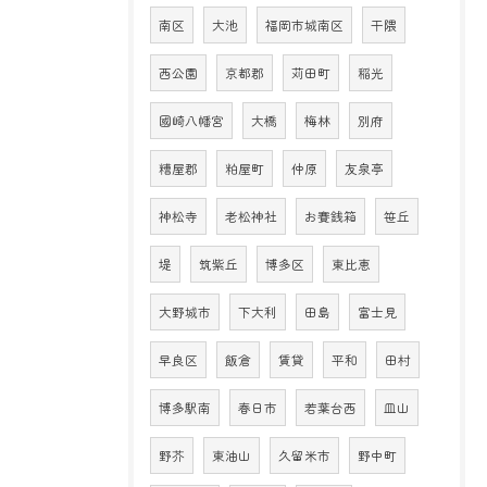
南区
大池
福岡市城南区
干隈
西公園
京都郡
苅田町
稲光
國崎八幡宮
大橋
梅林
別府
糟屋郡
粕屋町
仲原
友泉亭
神松寺
老松神社
お賽銭箱
笹丘
堤
筑紫丘
博多区
東比恵
大野城市
下大利
田島
富士見
早良区
飯倉
賃貸
平和
田村
博多駅南
春日市
若葉台西
皿山
野芥
東油山
久留米市
野中町