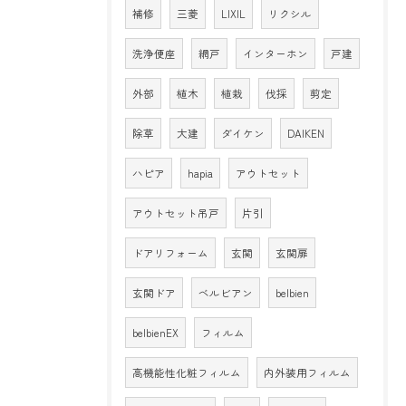
補修
三菱
LIXIL
リクシル
洗浄便座
網戸
インターホン
戸建
外部
植木
植栽
伐採
剪定
除草
大建
ダイケン
DAIKEN
ハピア
hapia
アウトセット
アウトセット吊戸
片引
ドアリフォーム
玄関
玄関扉
玄関ドア
ベルビアン
belbien
belbienEX
フィルム
高機能性化粧フィルム
内外装用フィルム