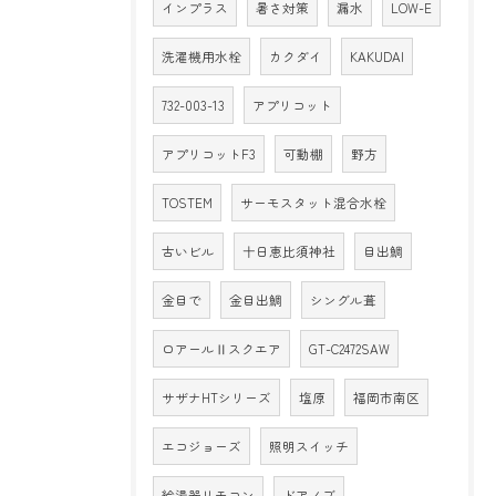
インプラス
暑さ対策
漏水
LOW-E
洗濯機用水栓
カクダイ
KAKUDAI
732-003-13
アプリコット
アプリコットF3
可動棚
野方
TOSTEM
サーモスタット混合水栓
古いビル
十日恵比須神社
目出鯛
金目で
金目出鯛
シングル葺
ロアールⅡスクエア
GT-C2472SAW
サザナHTシリーズ
塩原
福岡市南区
エコジョーズ
照明スイッチ
給湯器リモコン
ドアノブ