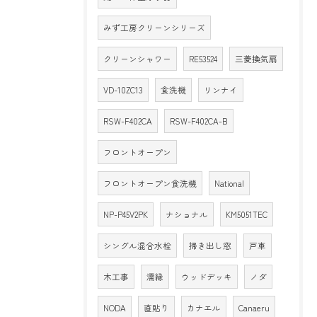
みず工房クリーンシリーズ
クリーンシャワー
RE53524
三菱換気扇
VD-10ZC13
食洗機
リンナイ
RSW-F402CA
RSW-F402CA-B
フロントオープン
フロントオープン食洗機
National
NP-P45V2PK
ナショナル
KM5051TEC
シングル混合水栓
掃き出し窓
戸車
木工事
濡縁
ウッドデッキ
ノダ
NODA
直貼り
カナエル
Canaeru