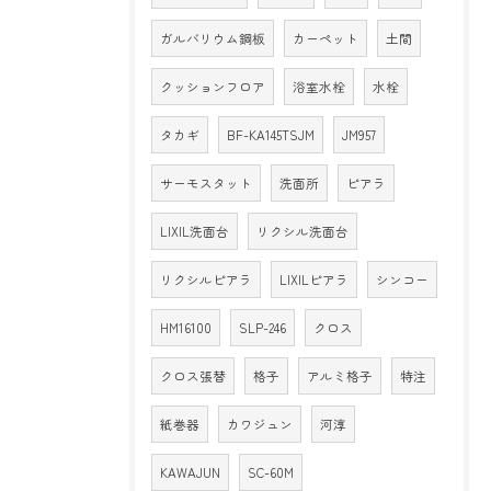
ガルバリウム鋼板
カーペット
土間
クッションフロア
浴室水栓
水栓
タカギ
BF-KA145TSJM
JM957
サーモスタット
洗面所
ピアラ
LIXIL洗面台
リクシル洗面台
リクシルピアラ
LIXILピアラ
シンコー
HM16100
SLP-246
クロス
クロス張替
格子
アルミ格子
特注
紙巻器
カワジュン
河淳
KAWAJUN
SC-60M