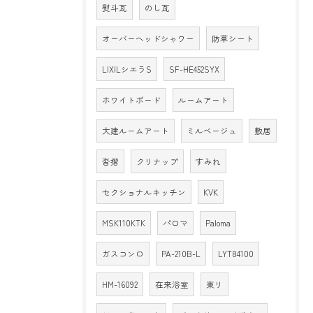
熨斗瓦
のし瓦
オーバーヘッドシャワー
防草シート
LIXILシエラS
SF-HE452SYX
ホワイトボード
ルームアート
大建ルームアート
ミルベージュ
敷居
沓摺
クリナップ
すみれ
セクショナルキッチン
KVK
MSK110KTK
パロマ
Paloma
ガスコンロ
PA-210B-L
LYT84100
HM-16092
在来浴室
東リ