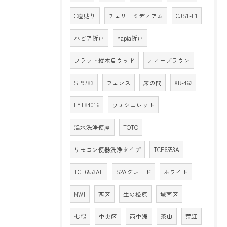
C直貼り
チェリーミディアム
CJS1-E1
ハピア折戸
hapia折戸
フラット縦木目ウッド
ティーブラウン
SP9783
フェンス
床の間
XR-462
LYT84016
ウォシュレット
温水洗浄便座
TOTO
リモコン便器洗浄タイプ
TCF6553A
TCF6553AF
S2Aグレード
ホワイト
NW1
西区
生の松原
城南区
七隈
中央区
西中洲
茶山
荒江