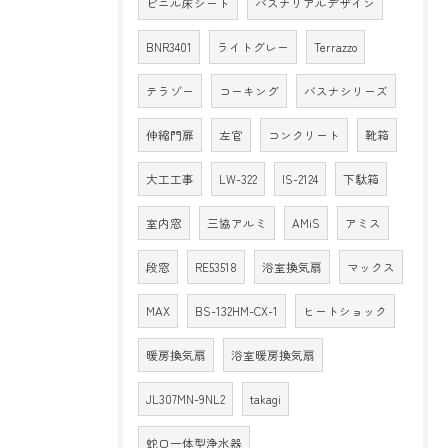
ビニル床シート
バスナリアルデザイン
BNR3401
ライトグレー
Terrazzo
テラゾー
コーキング
バスナシリーズ
伸縮門扉
左官
コンクリート
靴箱
大工工事
LW-322
IS-2124
下駄箱
室内窓
三協アルミ
AMiS
アミス
段窓
RE53518
浴室換気扇
マックス
MAX
BS-132HM-CX-1
ヒートショック
暖房換気扇
浴室暖房換気扇
JL307MN-9NL2
takagi
蛇口一体型浄水器