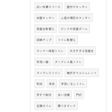
広い作業スペース
壁付けキッチン
対面キッチン
人造大理石のキッチン
洗面台取替え
ピンクの洗面ボール
収納アップ
トイレ取替え
タンク一体型トイレ
大きすぎる洗面台
手洗い器
タンクレス風トイレ
タンクレストイレ
袖付きウォシュレット
和式
洋式
手洗いなしトイレ
手すり取付
古い浴槽
門灯
玄関タイル
隅つきタンク