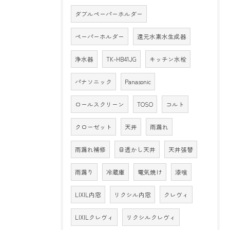
ダブルペーパーホルダー
ペーパーホルダー
還元水素水生成器
浄水器
TK-HB41JG
キッチン水栓
パナソニック
Panasonic
ロールスクリーン
TOSO
コルト
クローゼット
天井
雨漏れ
雨漏れ補修
目透かし天井
天井張替
雨漏り
冷蔵庫
電気焼け
漆喰
LIXIL内窓
リクシル内窓
クレヴィ
LIXILクレヴィ
リクシルクレヴィ