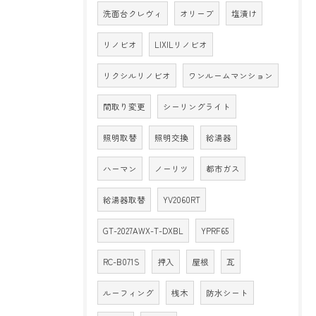
洗面台クレヴィ
オリーブ
塩漬け
リノビオ
LIXILリノビオ
リクシルリノビオ
ワンルームマンション
間取り変更
シーリングライト
照明取替
照明交換
給湯器
ハーマン
ノーリツ
都市ガス
給湯器取替
YV2060RT
GT-2027AWX-T-DXBL
YPRF65
RC-B071S
押入
屋根
瓦
ルーフィング
桟木
防水シート