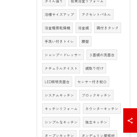
タイル張り
在来浴室リフォーム
浴槽サイズアップ
アクセントパネル
浴室暖房乾燥機
浴室鏡
隅付きタンク
手洗い付きトイレ
腰壁
シャンプードレッサー
３面鏡の洗面台
ナチュラルテイスト
鏡取り付け
LED照明洗面台
センサー付き蛇口
システムキッチン
ブロックキッチン
キッチンリフォーム
カウンターキッチン
シンプルなキッチン
独立キッチン
オープンキッチン
オンデュリン屋根材