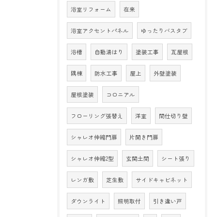
浴室リフォーム
在来
浴室アクセントパネル
ゆったりバスタブ
浴槽
自動湯はり
塗装工事
瓦屋根
隅棟
防水工事
屋上
外壁塗装
屋根塗装
コロニアル
フローリング張替え
洋室
間仕切り壁
シャレオ伸縮門扉
片開き門扉
シャレオ伸縮2型
玄関土間
シート張り
レンガ敷
芝生敷
サイドキャビネット
ダウンライト
照明取付
引き違い戸