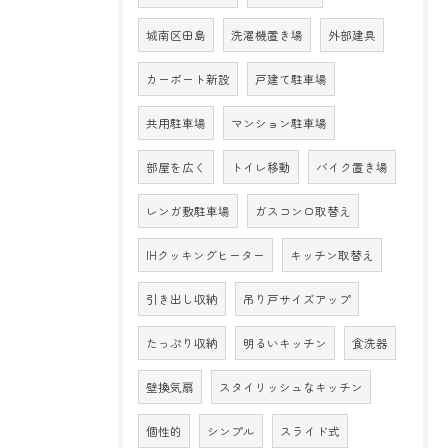
城南区田島
洗濯機置き場
外部建具
カーポート新設
戸建て駐車場
共用駐車場
マンション駐車場
部屋を広く
トイレ移動
バイク置き場
レンガ敷駐車場
ガスコンロ取替え
IHクッキングヒーター
キッチン取替え
引き出し収納
吊り戸サイズアップ
たっぷり収納
明るいキッチン
食洗器
壁換気扇
スタイリッシュなキッチン
個性的
シンプル
スライド式