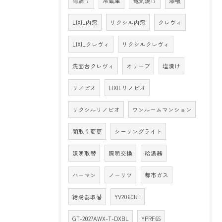
雨漏り
冷蔵庫
電気焼け
漆喰
LIXIL内窓
リクシル内窓
クレヴィ
LIXILクレヴィ
リクシルクレヴィ
洗面台クレヴィ
オリーブ
塩漬け
リノビオ
LIXILリノビオ
リクシルリノビオ
ワンルームマンション
間取り変更
シーリングライト
照明取替
照明交換
給湯器
ハーマン
ノーリツ
都市ガス
給湯器取替
YV2060RT
GT-2027AWX-T-DXBL
YPRF65