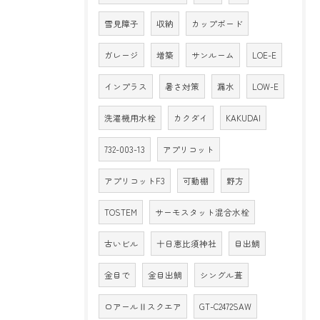
雪見障子
収納
カップボード
ガレージ
増築
サンルーム
LOE-E
インプラス
暑さ対策
漏水
LOW-E
洗濯機用水栓
カクダイ
KAKUDAI
732-003-13
アプリコット
アプリコットF3
可動棚
野方
TOSTEM
サーモスタット混合水栓
古いビル
十日恵比須神社
目出鯛
金目で
金目出鯛
シングル葺
ロアールⅡスクエア
GT-C2472SAW