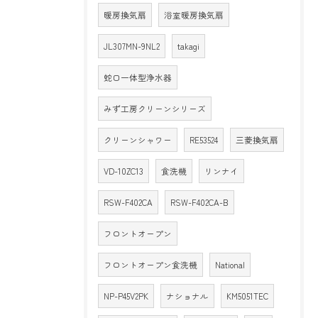
暖房換気扇
浴室暖房換気扇
JL307MN-9NL2
takagi
蛇口一体型浄水器
みず工房クリーンシリーズ
クリーンシャワー
RE53524
三菱換気扇
VD-10ZC13
食洗機
リンナイ
RSW-F402CA
RSW-F402CA-B
フロントオープン
フロントオープン食洗機
National
NP-P45V2PK
ナショナル
KM5051TEC