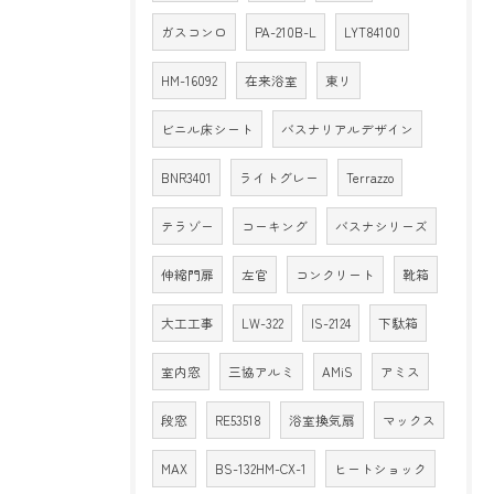
ガスコンロ
PA-210B-L
LYT84100
HM-16092
在来浴室
東リ
ビニル床シート
バスナリアルデザイン
BNR3401
ライトグレー
Terrazzo
テラゾー
コーキング
バスナシリーズ
伸縮門扉
左官
コンクリート
靴箱
大工工事
LW-322
IS-2124
下駄箱
室内窓
三協アルミ
AMiS
アミス
段窓
RE53518
浴室換気扇
マックス
MAX
BS-132HM-CX-1
ヒートショック