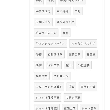
和式
洋式
手洗いなしトイレ
手すり取付
古い浴槽
門灯
玄関タイル
隅つきタンク
浴室リフォーム
在来
浴室アクセントパネル
ゆったりバスタブ
浴槽
自動湯はり
塗装工事
瓦屋根
隅棟
防水工事
屋上
外壁塗装
屋根塗装
コロニアル
フローリング張替え
洋室
間仕切り壁
シャレオ伸縮門扉
片開き門扉
シャレオ伸縮2型
玄関土間
シート張り