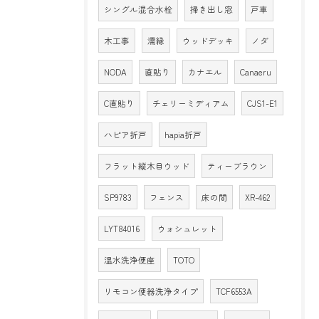
シングル混合水栓
掃き出し窓
戸車
木工事
濡縁
ウッドデッキ
ノダ
NODA
直貼り
カナエル
Canaeru
C直貼り
チェリーミディアム
CJS1-E1
ハピア折戸
hapia折戸
フラット縦木目ウッド
ティーブラウン
SP9783
フェンス
床の間
XR-462
LYT84016
ウォシュレット
温水洗浄便座
TOTO
リモコン便器洗浄タイプ
TCF6553A