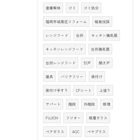
倉庫解体
ゴミ
ゴミ処分
福岡市城南区リフォーム
植栽伐採
レンジフード
台所
キッチン換気扇
キッチンレンジフード
台所換気扇
台所レンジフード
引戸
開き戸
建具
バリアフリー
後付け
後付け手すり
CFシート
上張り
アパート
階段
外階段
修理
FUJIOH
フジオー
複層ガラス
ペアガラス
AGC
ペヤプラス