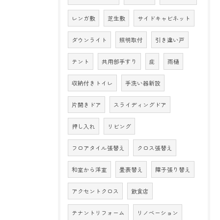
レンガ敷
芝生敷
サイドキャビネット
ダウンライト
照明取付
引き違い戸
テント
共用部手すり
庇
雨樋
収納付きトイレ
手洗い器新設
片開きドア
スライディングドア
押し入れ
リビング
フロアタイル張替え
クロス張替え
和室から洋室
畳表替え
障子張り替え
アクセントクロス
飲食店
テナントリフォーム
リノベーション