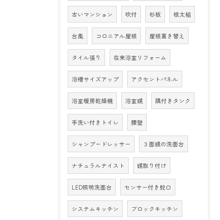
古いマンション
吹付
杉板
根太組
台風
コロニアル屋根
屋根葺き替え
タイル張り
在来浴室リフォーム
浴槽サイズアップ
アクセントパネル
浴室暖房乾燥機
浴室鏡
隅付きタンク
手洗い付きトイレ
腰壁
シャンプードレッサー
３面鏡の洗面台
ナチュラルテイスト
鏡取り付け
LED照明洗面台
センサー付き蛇口
システムキッチン
ブロックキッチン