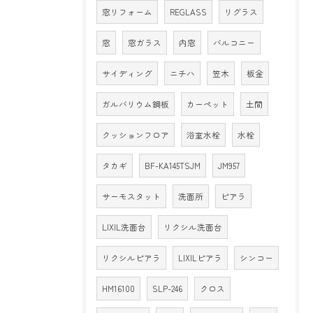
窓リフォーム
REGLASS
リグラス
窓
窓ガラス
内窓
バルコニー
サイディング
ニチハ
笠木
板金
ガルバリウム鋼板
カーペット
土間
クッションフロア
浴室水栓
水栓
タカギ
BF-KA145TSJM
JM957
サーモスタット
洗面所
ピアラ
LIXIL洗面台
リクシル洗面台
リクシルピアラ
LIXILピアラ
シンコー
HM16100
SLP-246
クロス