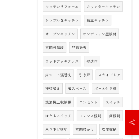
キッチンリフォーム
カウンターキッチン
シンプルなキッチン
独立キッチン
オープンキッチン
オンデュリン屋根材
玄関外階段
門扉撤去
ウッドデッキテラス
壁造作
床シート張替え
引き戸
スライドドア
襖張替え
省スペース
ポール付き棚
洗濯機上収納棚
コンセント
スイッチ
ほたるスイッチ
フェンス照明
庭照明
吊り下げ照明
玄関腰かけ
玄関収納