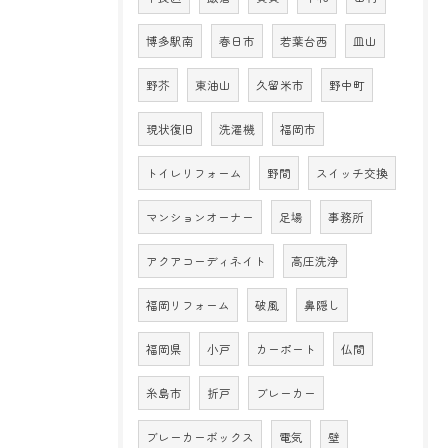
博多駅南
春日市
若葉台西
皿山
野芥
東油山
久留米市
野中町
現状復旧
洗濯機
福岡市
トイレリフォーム
野間
スイッチ交換
マンションオーナー
足場
事務所
アクアコーディネイト
高圧洗浄
福岡リフォーム
破風
鼻隠し
福岡県
小戸
カーポート
仏間
糸島市
折戸
ブレーカー
ブレーカーボックス
電気
壁