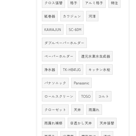
クロス張替
格子
アルミ格子
特注
紙巻器
カワジュン
河淳
KAWAJUN
SC-60M
ダブルペーパーホルダー
ペーパーホルダー
還元水素水生成器
浄水器
TK-HB41JG
キッチン水栓
パナソニック
Panasonic
ロールスクリーン
TOSO
コルト
クローゼット
天井
雨漏れ
雨漏れ補修
目透かし天井
天井張替