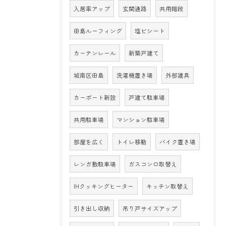
入居率アップ
玄関通路
共用階段
田島ルーフィング
塩ビシート
カーテンレール
新築戸建て
城南区田島
洗濯機置き場
外部建具
カーポート新設
戸建て駐車場
共用駐車場
マンション駐車場
部屋を広く
トイレ移動
バイク置き場
レンガ敷駐車場
ガスコンロ取替え
IHクッキングヒーター
キッチン取替え
引き出し収納
吊り戸サイズアップ