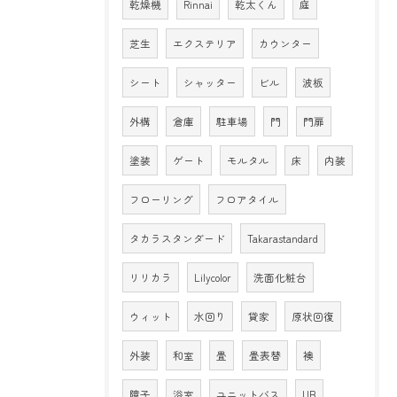
乾燥機
Rinnai
乾太くん
庭
芝生
エクステリア
カウンター
シート
シャッター
ビル
波板
外構
倉庫
駐車場
門
門扉
塗装
ゲート
モルタル
床
内装
フローリング
フロアタイル
タカラスタンダード
Takarastandard
リリカラ
Lilycolor
洗面化粧台
ウィット
水回り
貸家
原状回復
外装
和室
畳
畳表替
襖
障子
浴室
ユニットバス
UB