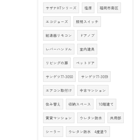
サザナHTシリーズ
塩原
福岡市南区
エコジョーズ
照明スイッチ
給湯器リモコン
ドアノブ
レバーハンドル
室内建具
リビングの扉
ペットドア
サンゲツ77-3050
サンゲツ77-3059
エアコン取付け
中古マンション
住み替え
収納スペース
10階建て
賃貸マンション
ウレタン防水
共用部
シーラー
ウレタン防水 4度塗り