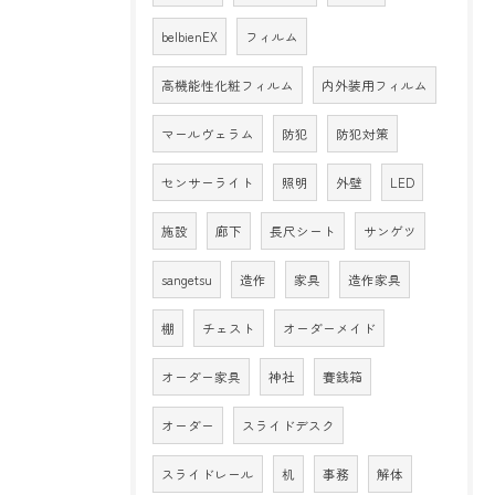
belbienEX
フィルム
高機能性化粧フィルム
内外装用フィルム
マールヴェラム
防犯
防犯対策
センサーライト
照明
外壁
LED
施設
廊下
長尺シート
サンゲツ
sangetsu
造作
家具
造作家具
棚
チェスト
オーダーメイド
オーダー家具
神社
賽銭箱
オーダー
スライドデスク
スライドレール
机
事務
解体