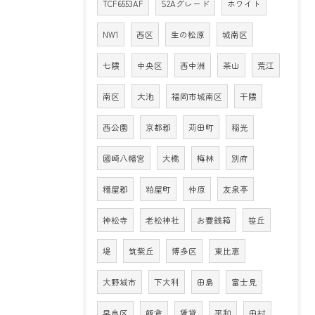
TCF6553AF
S2Aグレード
ホワイト
NW1
西区
生の松原
城南区
七隈
中央区
西中洲
茶山
荒江
南区
大池
福岡市城南区
干隈
西公園
京都郡
苅田町
稲光
國崎八幡宮
大橋
梅林
別府
糟屋郡
粕屋町
仲原
友泉亭
神松寺
老松神社
お賽銭箱
笹丘
堤
筑紫丘
博多区
東比恵
大野城市
下大利
田島
富士見
早良区
飯倉
賃貸
平和
田村