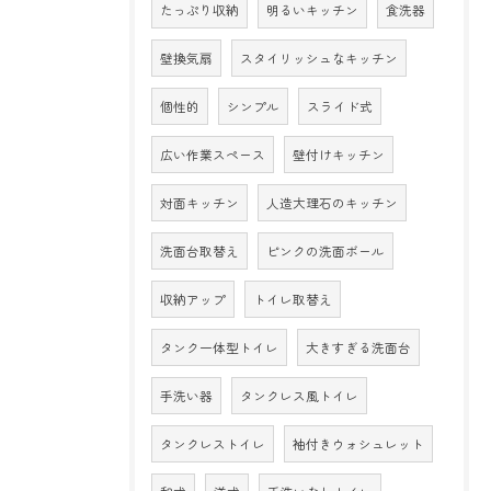
たっぷり収納
明るいキッチン
食洗器
壁換気扇
スタイリッシュなキッチン
個性的
シンプル
スライド式
広い作業スペース
壁付けキッチン
対面キッチン
人造大理石のキッチン
洗面台取替え
ピンクの洗面ボール
収納アップ
トイレ取替え
タンク一体型トイレ
大きすぎる洗面台
手洗い器
タンクレス風トイレ
タンクレストイレ
袖付きウォシュレット