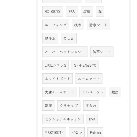
RC-B071S
押入
屋根
瓦
ルーフィング
桟木
防水シート
熨斗瓦
のし瓦
オーバーヘッドシャワー
防草シート
LIXILシエラS
SF-HE452SYX
ホワイトボード
ルームアート
大建ルームアート
ミルベージュ
敷居
沓摺
クリナップ
すみれ
セクショナルキッチン
KVK
MSK110KTK
パロマ
Paloma