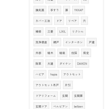
換気扇
手すり
扉
YKKAP
カバー工法
ドア
リペア
穴
補修
三菱
LIXIL
リクシル
洗浄便座
網戸
インターホン
戸建
外部
植木
植栽
伐採
剪定
除草
大建
ダイケン
DAIKEN
ハピア
hapia
アウトセット
アウトセット吊戸
片引
ドアリフォーム
玄関
玄関扉
玄関ドア
ベルビアン
belbien