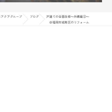
らアクアグループ
ブログ
戸建ての全面改修～外構編③～
＠福岡市城南区のリフォーム