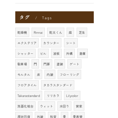
タグ
Tags
乾燥機
Rinnai
乾太くん
庭
芝生
エクステリア
カウンター
シート
シャッター
ビル
波板
外構
倉庫
駐車場
門
門扉
塗装
ゲート
モルタル
床
内装
フローリング
フロアタイル
タカラスタンダード
Takarastandard
リリカラ
Lilycolor
洗面化粧台
ウィット
水回り
貸家
原状回復
外装
和室
畳
畳表替