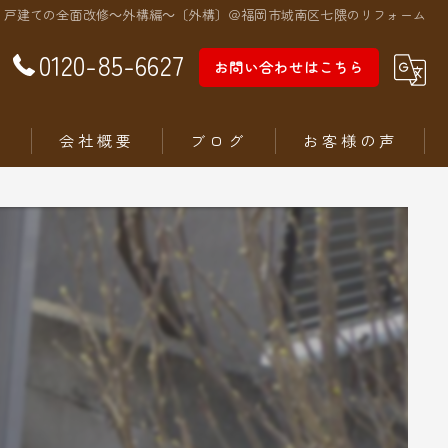
戸建ての全面改修～外構編～〔外構〕＠福岡市城南区七隈のリフォーム
0120-85-6627
お問い合わせはこちら
徴
会社概要
ブログ
お客様の声
ム
ステリア