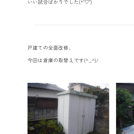
いい試合ばかりでした(*'▽')
戸建ての全面改修、
今回は倉庫の取替えです(^_^)/