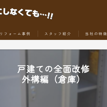
リフォーム事例
スタッフ紹介
当社の特
ちょっとだけリフォーム
内装工事
トータルリフォーム
外壁
戸建ての全面改修
屋根
外構編（倉庫）
水回りリフォー
外構工事・エク