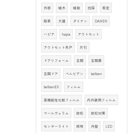
外部
植木
植栽
伐採
剪定
除草
大建
ダイケン
DAIKEN
ハピア
hapia
アウトセット
アウトセット吊戸
片引
ドアリフォーム
玄関
玄関扉
玄関ドア
ベルビアン
belbien
belbienEX
フィルム
高機能性化粧フィルム
内外装用フィルム
マールヴェラム
防犯
防犯対策
センサーライト
照明
外壁
LED