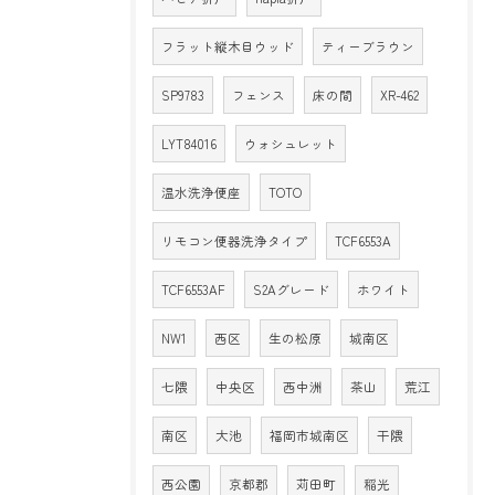
フラット縦木目ウッド
ティーブラウン
SP9783
フェンス
床の間
XR-462
LYT84016
ウォシュレット
温水洗浄便座
TOTO
リモコン便器洗浄タイプ
TCF6553A
TCF6553AF
S2Aグレード
ホワイト
NW1
西区
生の松原
城南区
七隈
中央区
西中洲
茶山
荒江
南区
大池
福岡市城南区
干隈
西公園
京都郡
苅田町
稲光