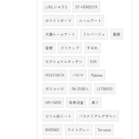
LIXILシエラS
SF-HE452SYX
ホワイトボード
ルームアート
大建ルームアート
ミルベージュ
敷居
沓摺
クリナップ
すみれ
セクショナルキッチン
KVK
MSK110KTK
パロマ
Paloma
ガスコンロ
PA-210B-L
LYT84100
HM-16092
在来浴室
東リ
ビニル床シート
バスナリアルデザイン
BNR3401
ライトグレー
Terrazzo