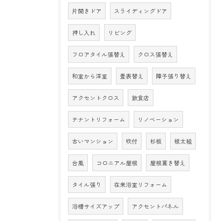
片開きドア
スライディングドア
押し入れ
リビング
フロアタイル張替え
クロス張替え
和室から洋室
畳表替え
障子張り替え
アクセントクロス
飲食店
テナントリフォーム
リノベーション
古いマンション
吹付
杉板
根太組
台風
コロニアル屋根
屋根葺き替え
タイル張り
在来浴室リフォーム
浴槽サイズアップ
アクセントパネル