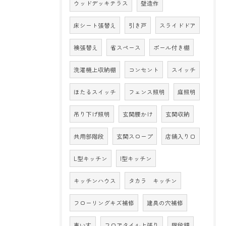
ウッドデッキテラス
壁造作
床シート張替え
引き戸
スライドドア
襖張替え
省スペース
ポール付き棚
洗濯機上収納棚
コンセント
スイッチ
ほたるスイッチ
フェンス照明
庭照明
吊り下げ照明
玄関腰かけ
玄関収納
共用部階段
玄関スロープ
店舗入り口
L型キッチン
I型キッチン
キッチンハウス
タカラ キッチン
フローリングキズ補修
建具の穴補修
車いす
フロアタイル上張り
階段錆