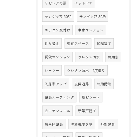
リビングの扉
ペットドア
サンゲツ77-3050
サンゲツ77-3059
エアコン取付け
中古マンション
住み替え
収納スペース
10階建て
賃貸マンション
ウレタン防水
共用部
シーラー
ウレタン防水 4度塗り
入居率アップ
玄関通路
共用階段
田島ルーフィング
塩ビシート
カーテンレール
新築戸建て
城南区田島
洗濯機置き場
外部建具