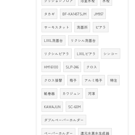
クッションフロア
浴室水栓
水栓
タカギ
BF-KA145TSJM
JM957
サーモスタット
洗面所
ピアラ
LIXIL洗面台
リクシル洗面台
リクシルピアラ
LIXILピアラ
シンコー
HM16100
SLP-246
クロス
クロス張替
格子
アルミ格子
特注
紙巻器
カワジュン
河淳
KAWAJUN
SC-60M
ダブルペーパーホルダー
ペーパーホルダー
還元水素水生成器