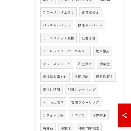
フローリング上張り
建具取替え
パンチカーペット
階段カーペット
サーモスタット交換
紙巻き器
トイレットペーパーホルダー
靴箱撤去
シューズクローク
和室天井
漆喰壁
漆喰壁家電やけ
洗面収納
照明取替え
直付け照明
引掛けシーリング
ベニヤ上張り
玄関フローリング
リフォーム框
くつづり
段差解消
特注品
浴室床
伸縮門扉撤去