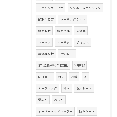
リクシルリノビオ
ワンルームマンション
間取り変更
シーリングライト
照明取替
照明交換
給湯器
ハーマン
ノーリツ
都市ガス
給湯器取替
YV2060RT
GT-2027AWX-T-DXBL
YPRF65
RC-B071S
押入
屋根
瓦
ルーフィング
桟木
防水シート
熨斗瓦
のし瓦
オーバーヘッドシャワー
防草シート