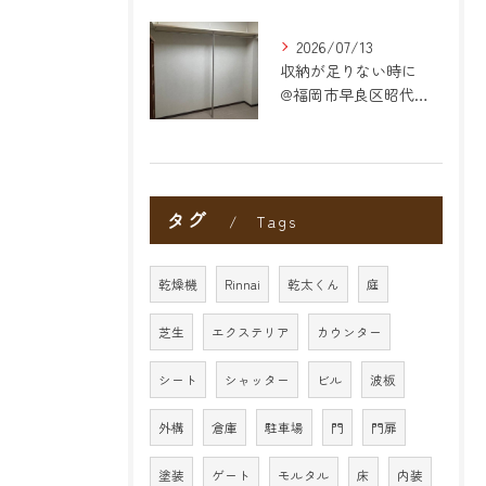
2026/07/13
収納が足りない時に
@福岡市早良区昭代のリフォーム
タグ
Tags
乾燥機
Rinnai
乾太くん
庭
芝生
エクステリア
カウンター
シート
シャッター
ビル
波板
外構
倉庫
駐車場
門
門扉
塗装
ゲート
モルタル
床
内装