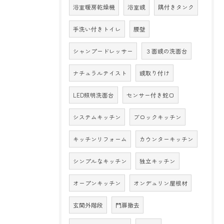
浴室暖房乾燥機
浴室鏡
隅付きタンク
手洗い付きトイレ
腰壁
シャンプードレッサー
３面鏡の洗面台
ナチュラルテイスト
鏡取り付け
LED照明洗面台
センサー付き蛇口
システムキッチン
ブロックキッチン
キッチンリフォーム
カウンターキッチン
シンプルなキッチン
独立キッチン
オープンキッチン
オンデュリン屋根材
玄関外階段
門扉撤去