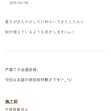
2025/09/04
暑さがほんの少しだけ和らいできたとたんに
蚊が増えているような気がします(´-ω-`)
戸建ての全面改修、
今回はお庭の防犯砂利敷きです(^_^)/
施工前
不陸調整済み