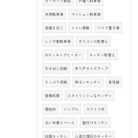
カーポート新設
戸建て駐車場
共用駐車場
マンション駐車場
部屋を広く
トイレ移動
バイク置き場
レンガ敷駐車場
ガスコンロ取替え
IHクッキングヒーター
キッチン取替え
引き出し収納
吊り戸サイズアップ
たっぷり収納
明るいキッチン
食洗器
壁換気扇
スタイリッシュなキッチン
個性的
シンプル
スライド式
広い作業スペース
壁付けキッチン
対面キッチン
人造大理石のキッチン