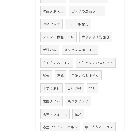
洗面台取替え
ピンクの洗面ボール
収納アップ
トイレ取替え
タンク一体型トイレ
大きすぎる洗面台
手洗い器
タンクレス風トイレ
タンクレストイレ
袖付きウォシュレット
和式
洋式
手洗いなしトイレ
手すり取付
古い浴槽
門灯
玄関タイル
隅つきタンク
浴室リフォーム
在来
浴室アクセントパネル
ゆったりバスタブ