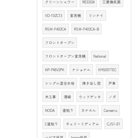
クリーンシャワー
RE53524
三菱換気扇
VD-10ZC13
食洗機
リンナイ
RSW-F402CA
RSW-F402CA-B
フロントオープン
フロントオープン食洗機
National
NP-P45V2PK
ナショナル
KM5051TEC
シングル混合水栓
掃き出し窓
戸車
木工事
濡縁
ウッドデッキ
ノダ
NODA
直貼り
カナエル
Canaeru
C直貼り
チェリーミディアム
CJS1-E1
ハピア折戸
hapia折戸