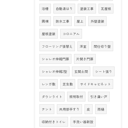
浴槽
自動湯はり
塗装工事
瓦屋根
隅棟
防水工事
屋上
外壁塗装
屋根塗装
コロニアル
フローリング張替え
洋室
間仕切り壁
シャレオ伸縮門扉
片開き門扉
シャレオ伸縮2型
玄関土間
シート張り
レンガ敷
芝生敷
サイドキャビネット
ダウンライト
照明取付
引き違い戸
テント
共用部手すり
庇
雨樋
収納付きトイレ
手洗い器新設