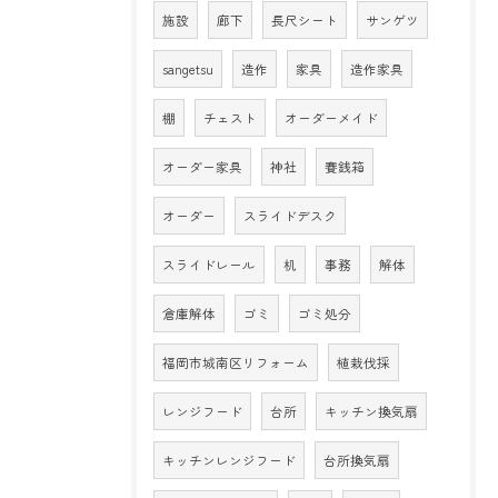
施設
廊下
長尺シート
サンゲツ
sangetsu
造作
家具
造作家具
棚
チェスト
オーダーメイド
オーダー家具
神社
賽銭箱
オーダー
スライドデスク
スライドレール
机
事務
解体
倉庫解体
ゴミ
ゴミ処分
福岡市城南区リフォーム
植栽伐採
レンジフード
台所
キッチン換気扇
キッチンレンジフード
台所換気扇