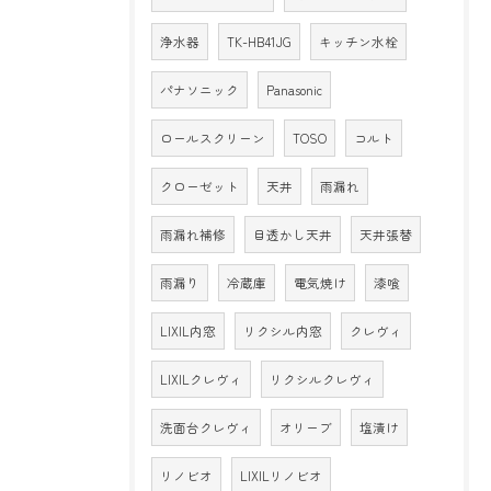
浄水器
TK-HB41JG
キッチン水栓
パナソニック
Panasonic
ロールスクリーン
TOSO
コルト
クローゼット
天井
雨漏れ
雨漏れ補修
目透かし天井
天井張替
雨漏り
冷蔵庫
電気焼け
漆喰
LIXIL内窓
リクシル内窓
クレヴィ
LIXILクレヴィ
リクシルクレヴィ
洗面台クレヴィ
オリーブ
塩漬け
リノビオ
LIXILリノビオ