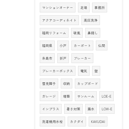
マンションオーナー
足場
事務所
アクアコーディネイト
高圧洗浄
福岡リフォーム
破風
鼻隠し
福岡県
小戸
カーポート
仏間
糸島市
折戸
ブレーカー
ブレーカーボックス
電気
壁
雪見障子
収納
カップボード
ガレージ
増築
サンルーム
LOE-E
インプラス
暑さ対策
漏水
LOW-E
洗濯機用水栓
カクダイ
KAKUDAI