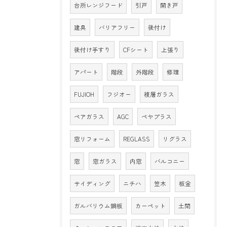
台所レンジフード
引戸
開き戸
建具
バリアフリー
後付け
後付け手すり
CFシート
上張り
アパート
階段
外階段
修理
FUJIOH
フジオー
複層ガラス
ペアガラス
AGC
ペヤプラス
窓リフォーム
REGLASS
リグラス
窓
窓ガラス
内窓
バルコニー
サイディング
ニチハ
笠木
板金
ガルバリウム鋼板
カーペット
土間