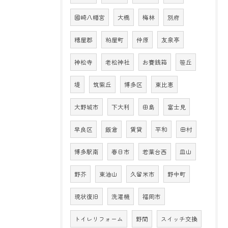
國崎八幡宮
大橋
梅林
別府
糟屋郡
粕屋町
仲原
友泉亭
神松寺
老松神社
お賽銭箱
笹丘
堤
筑紫丘
博多区
東比恵
大野城市
下大利
田島
富士見
早良区
飯倉
賃貸
平和
田村
博多駅南
春日市
若葉台西
皿山
野芥
東油山
久留米市
野中町
現状復旧
洗濯機
福岡市
トイレリフォーム
野間
スイッチ交換