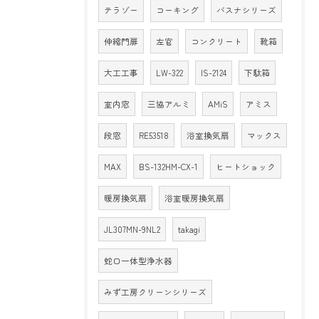
テラゾー
コーキング
バスナシリーズ
伸縮門扉
左官
コンクリート
靴箱
大工工事
LW-322
IS-2124
下駄箱
室内窓
三協アルミ
AMiS
アミス
段窓
RE53518
浴室換気扇
マックス
MAX
BS-132HM-CX-1
ヒートショック
暖房換気扇
浴室暖房換気扇
JL307MN-9NL2
takagi
蛇口一体型浄水器
みず工房クリーンシリーズ