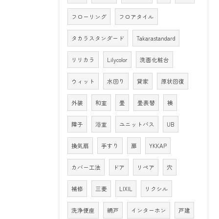
フローリング
フロアタイル
タカラスタンダード
Takarastandard
リリカラ
Lilycolor
洗面化粧台
ウィット
水回り
貸家
原状回復
外装
和室
畳
畳表替
襖
障子
浴室
ユニットバス
UB
換気扇
手すり
扉
YKKAP
カバー工法
ドア
リペア
穴
補修
三菱
LIXIL
リクシル
洗浄便座
網戸
インターホン
戸建