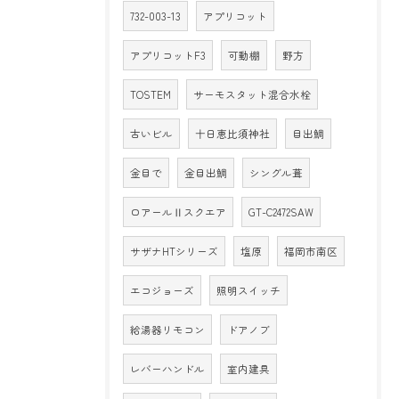
732-003-13
アプリコット
アプリコットF3
可動棚
野方
TOSTEM
サーモスタット混合水栓
古いビル
十日恵比須神社
目出鯛
金目で
金目出鯛
シングル葺
ロアールⅡスクエア
GT-C2472SAW
サザナHTシリーズ
塩原
福岡市南区
エコジョーズ
照明スイッチ
給湯器リモコン
ドアノブ
レバーハンドル
室内建具