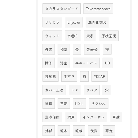
タカラスタンダード
Takarastandard
リリカラ
Lilycolor
洗面化粧台
ウィット
水回り
貸家
原状回復
外装
和室
畳
畳表替
襖
障子
浴室
ユニットバス
UB
換気扇
手すり
扉
YKKAP
カバー工法
ドア
リペア
穴
補修
三菱
LIXIL
リクシル
洗浄便座
網戸
インターホン
戸建
外部
植木
植栽
伐採
剪定