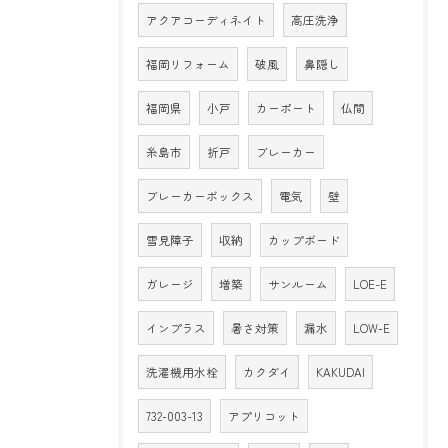
アクアコーディネイト
高圧洗浄
福岡リフォーム
破風
鼻隠し
福岡県
小戸
カーポート
仏間
糸島市
折戸
ブレーカー
ブレーカーボックス
電気
壁
雪見障子
収納
カップボード
ガレージ
増築
サンルーム
LOE-E
インプラス
暑さ対策
漏水
LOW-E
洗濯機用水栓
カクダイ
KAKUDAI
732-003-13
アプリコット