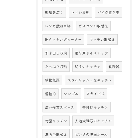
部屋を広く
トイレ移動
バイク置き場
レンガ敷駐車場
ガスコンロ取替え
IHクッキングヒーター
キッチン取替え
引き出し収納
吊り戸サイズアップ
たっぷり収納
明るいキッチン
食洗器
壁換気扇
スタイリッシュなキッチン
個性的
シンプル
スライド式
広い作業スペース
壁付けキッチン
対面キッチン
人造大理石のキッチン
洗面台取替え
ピンクの洗面ボール