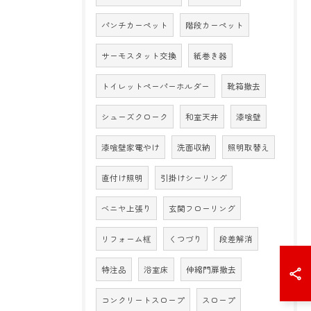
パンチカーペット
階段カーペット
サーモスタット交換
紙巻き器
トイレットペーパーホルダー
靴箱撤去
シューズクローク
和室天井
漆喰壁
漆喰壁家電やけ
洗面収納
照明取替え
直付け照明
引掛けシーリング
ベニヤ上張り
玄関フローリング
リフォーム框
くつづり
段差解消
特注品
浴室床
伸縮門扉撤去
コンクリートスロープ
スロープ