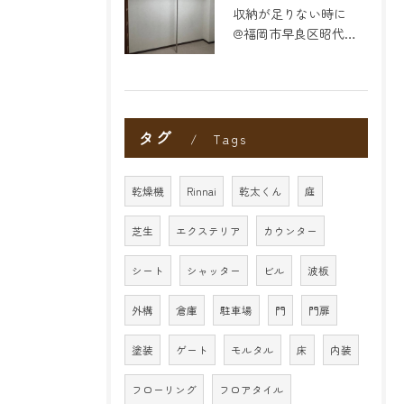
収納が足りない時に
@福岡市早良区昭代のリフォーム
タグ
Tags
乾燥機
Rinnai
乾太くん
庭
芝生
エクステリア
カウンター
シート
シャッター
ビル
波板
外構
倉庫
駐車場
門
門扉
塗装
ゲート
モルタル
床
内装
フローリング
フロアタイル