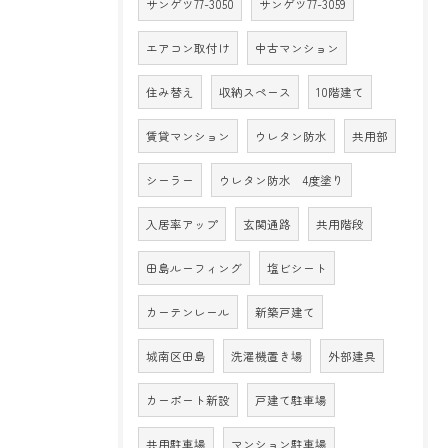
サンゲツ77-3050
サンゲツ77-3059
エアコン取付け
中古マンション
住み替え
収納スペース
10階建て
賃貸マンション
ウレタン防水
共用部
シーラー
ウレタン防水 4度塗り
入居率アップ
玄関通路
共用階段
田島ルーフィング
塩ビシート
カーテンレール
新築戸建て
城南区田島
洗濯機置き場
外部建具
カーポート新設
戸建て駐車場
共用駐車場
マンション駐車場