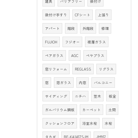
建具
バリアフリー
後付け
後付け手すり
CFシート
上張り
アパート
階段
外階段
修理
FUJIOH
フジオー
複層ガラス
ペアガラス
AGC
ペヤプラス
窓リフォーム
REGLASS
リグラス
窓
窓ガラス
内窓
バルコニー
サイディング
ニチハ
笠木
板金
ガルバリウム鋼板
カーペット
土間
クッションフロア
浴室水栓
水栓
タカギ
BF-KA145TSJM
JM957