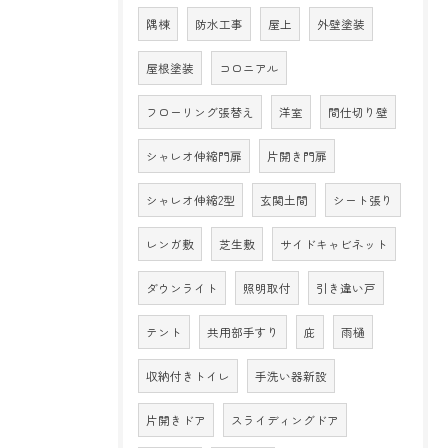
隅棟
防水工事
屋上
外壁塗装
屋根塗装
コロニアル
フローリング張替え
洋室
間仕切り壁
シャレオ伸縮門扉
片開き門扉
シャレオ伸縮2型
玄関土間
シート張り
レンガ敷
芝生敷
サイドキャビネット
ダウンライト
照明取付
引き違い戸
テント
共用部手すり
庇
雨樋
収納付きトイレ
手洗い器新設
片開きドア
スライディングドア