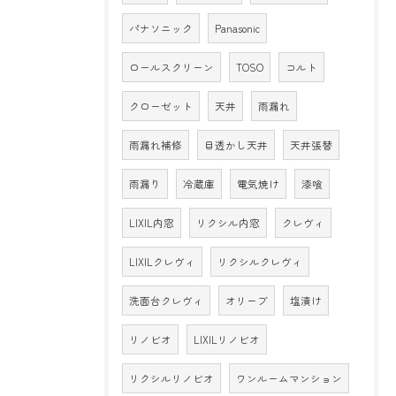
パナソニック
Panasonic
ロールスクリーン
TOSO
コルト
クローゼット
天井
雨漏れ
雨漏れ補修
目透かし天井
天井張替
雨漏り
冷蔵庫
電気焼け
漆喰
LIXIL内窓
リクシル内窓
クレヴィ
LIXILクレヴィ
リクシルクレヴィ
洗面台クレヴィ
オリーブ
塩漬け
リノビオ
LIXILリノビオ
リクシルリノビオ
ワンルームマンション