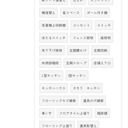
床シート張替え
引き戸
スライドドア
襖張替え
省スペース
ポール付き棚
洗濯機上収納棚
コンセント
スイッチ
ほたるスイッチ
フェンス照明
庭照明
吊り下げ照明
玄関腰かけ
玄関収納
共用部階段
玄関スロープ
店舗入り口
L型キッチン
I型キッチン
キッチンハウス
タカラ キッチン
フローリングキズ補修
建具の穴補修
車いす
フロアタイル上張り
階段錆
フローリング上張り
建具取替え