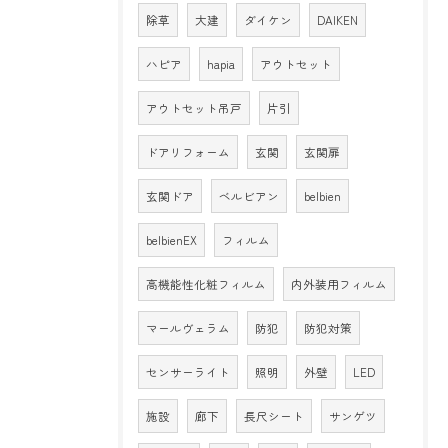
除草
大建
ダイケン
DAIKEN
ハピア
hapia
アウトセット
アウトセット吊戸
片引
ドアリフォーム
玄関
玄関扉
玄関ドア
ベルビアン
belbien
belbienEX
フィルム
高機能性化粧フィルム
内外装用フィルム
マールヴェラム
防犯
防犯対策
センサーライト
照明
外壁
LED
施設
廊下
長尺シート
サンゲツ