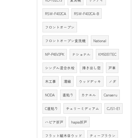
VD-10ZC13
食洗機
リンナイ
RSW-F402CA
RSW-F402CA-B
フロントオープン
フロントオープン食洗機
National
NP-P45V2PK
ナショナル
KM5051TEC
シングル混合水栓
掃き出し窓
戸車
木工事
濡縁
ウッドデッキ
ノダ
NODA
直貼り
カナエル
Canaeru
C直貼り
チェリーミディアム
CJS1-E1
ハピア折戸
hapia折戸
フラット縦木目ウッド
ティーブラウン