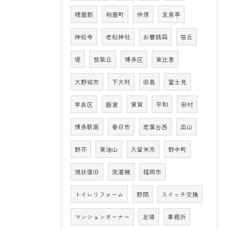
糟屋郡
粕屋町
仲原
友泉亭
神松寺
老松神社
お賽銭箱
笹丘
堤
筑紫丘
博多区
東比恵
大野城市
下大利
田島
富士見
早良区
飯倉
賃貸
平和
田村
博多駅南
春日市
若葉台西
皿山
野芥
東油山
久留米市
野中町
現状復旧
洗濯機
福岡市
トイレリフォーム
野間
スイッチ交換
マンションオーナー
足場
事務所