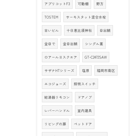
アプリコットF3
可動棚
野方
TOSTEM
サーモスタット混合水栓
古いビル
十日恵比須神社
目出鯛
金目で
金目出鯛
シングル葺
ロアールⅡスクエア
GT-C2472SAW
サザナHTシリーズ
塩原
福岡市南区
エコジョーズ
照明スイッチ
給湯器リモコン
ドアノブ
レバーハンドル
室内建具
リビングの扉
ペットドア