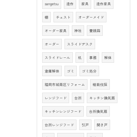
sangetsu
造作
家具
造作家具
棚
チェスト
オーダーメイド
オーダー家具
神社
賽銭箱
オーダー
スライドデスク
スライドレール
机
事務
解体
倉庫解体
ゴミ
ゴミ処分
福岡市城南区リフォーム
植栽伐採
レンジフード
台所
キッチン換気扇
キッチンレンジフード
台所換気扇
台所レンジフード
引戸
開き戸