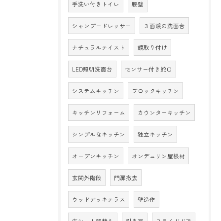
手洗い付きトイレ
腰壁
シャンプードレッサー
３面鏡の洗面台
ナチュラルテイスト
鏡取り付け
LED照明洗面台
センサー付き蛇口
システムキッチン
ブロックキッチン
キッチンリフォーム
カウンターキッチン
シンプルなキッチン
独立キッチン
オープンキッチン
オンデュリン屋根材
玄関外階段
門扉撤去
ウッドデッキテラス
壁造作