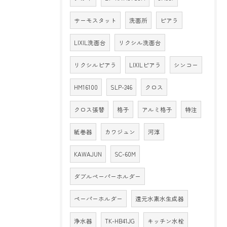
サーモスタット
洗面所
ピアラ
LIXIL洗面台
リクシル洗面台
リクシルピアラ
LIXILピアラ
シンコー
HM16100
SLP-246
クロス
クロス張替
格子
アルミ格子
特注
紙巻器
カワジュン
河淳
KAWAJUN
SC-60M
ダブルペーパーホルダー
ペーパーホルダー
還元水素水生成器
浄水器
TK-HB41JG
キッチン水栓