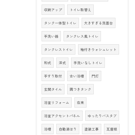
収納アップ
トイレ取替え
タンク一体型トイレ
大きすぎる洗面台
手洗い器
タンクレス風トイレ
タンクレストイレ
袖付きウォシュレット
和式
洋式
手洗いなしトイレ
手すり取付
古い浴槽
門灯
玄関タイル
隅つきタンク
浴室リフォーム
在来
浴室アクセントパネル
ゆったりバスタブ
浴槽
自動湯はり
塗装工事
瓦屋根