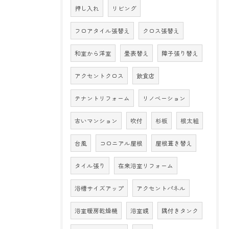
押し入れ
リビング
フロアタイル張替え
クロス張替え
和室から洋室
畳表替え
障子張り替え
アクセントクロス
飲食店
テナントリフォーム
リノベーション
古いマンション
吹付
杉板
根太組
台風
コロニアル屋根
屋根葺き替え
タイル張り
在来浴室リフォーム
浴槽サイズアップ
アクセントパネル
浴室暖房乾燥機
浴室鏡
隅付きタンク