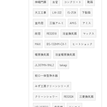
伸縮門扉
左官
コンクリート
靴箱
大工工事
LW-322
IS-2124
下駄箱
室内窓
三協アルミ
AMiS
アミス
段窓
RE53518
浴室換気扇
マックス
MAX
BS-132HM-CX-1
ヒートショック
暖房換気扇
浴室暖房換気扇
JL307MN-9NL2
takagi
蛇口一体型浄水器
みず工房クリーンシリーズ
クリーンシャワー
RE53524
三菱換気扇