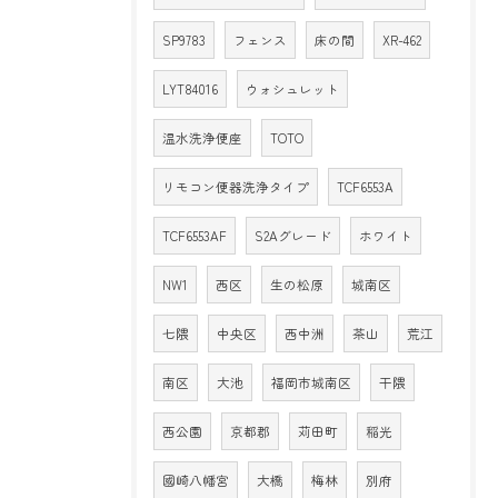
SP9783
フェンス
床の間
XR-462
LYT84016
ウォシュレット
温水洗浄便座
TOTO
リモコン便器洗浄タイプ
TCF6553A
TCF6553AF
S2Aグレード
ホワイト
NW1
西区
生の松原
城南区
七隈
中央区
西中洲
茶山
荒江
南区
大池
福岡市城南区
干隈
西公園
京都郡
苅田町
稲光
國崎八幡宮
大橋
梅林
別府