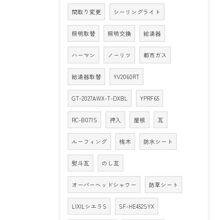
間取り変更
シーリングライト
照明取替
照明交換
給湯器
ハーマン
ノーリツ
都市ガス
給湯器取替
YV2060RT
GT-2027AWX-T-DXBL
YPRF65
RC-B071S
押入
屋根
瓦
ルーフィング
桟木
防水シート
熨斗瓦
のし瓦
オーバーヘッドシャワー
防草シート
LIXILシエラS
SF-HE452SYX