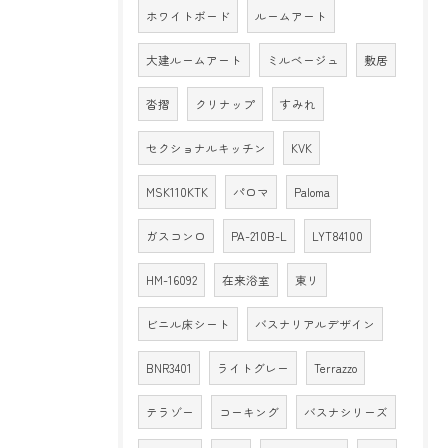
ホワイトボード
ルームアート
大建ルームアート
ミルベージュ
敷居
沓摺
クリナップ
すみれ
セクショナルキッチン
KVK
MSK110KTK
パロマ
Paloma
ガスコンロ
PA-210B-L
LYT84100
HM-16092
在来浴室
東リ
ビニル床シート
バスナリアルデザイン
BNR3401
ライトグレー
Terrazzo
テラゾー
コーキング
バスナシリーズ