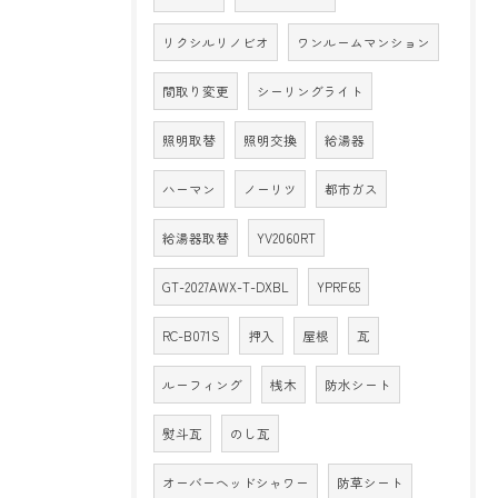
リクシルリノビオ
ワンルームマンション
間取り変更
シーリングライト
照明取替
照明交換
給湯器
ハーマン
ノーリツ
都市ガス
給湯器取替
YV2060RT
GT-2027AWX-T-DXBL
YPRF65
RC-B071S
押入
屋根
瓦
ルーフィング
桟木
防水シート
熨斗瓦
のし瓦
オーバーヘッドシャワー
防草シート