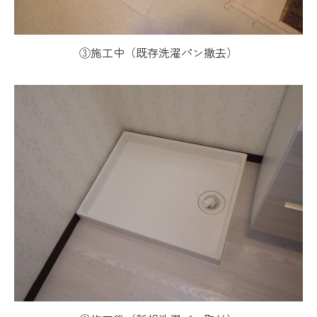
③施工中（既存洗濯パン撤去）