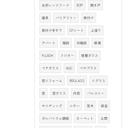
台所レンジフード
引戸
開き戸
建具
バリアフリー
後付け
後付け手すり
CFシート
上張り
アパート
階段
外階段
修理
FUJIOH
フジオー
複層ガラス
ペアガラス
AGC
ペヤプラス
窓リフォーム
REGLASS
リグラス
窓
窓ガラス
内窓
バルコニー
サイディング
ニチハ
笠木
板金
ガルバリウム鋼板
カーペット
土間