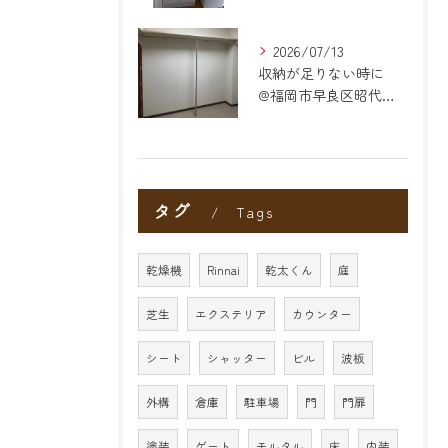
2026/07/13
収納が足りない時に
@福岡市早良区昭代のリフォーム
タグ
Tags
乾燥機
Rinnai
乾太くん
庭
芝生
エクステリア
カウンター
シート
シャッター
ビル
波板
外構
倉庫
駐車場
門
門扉
塗装
ゲート
モルタル
床
内装