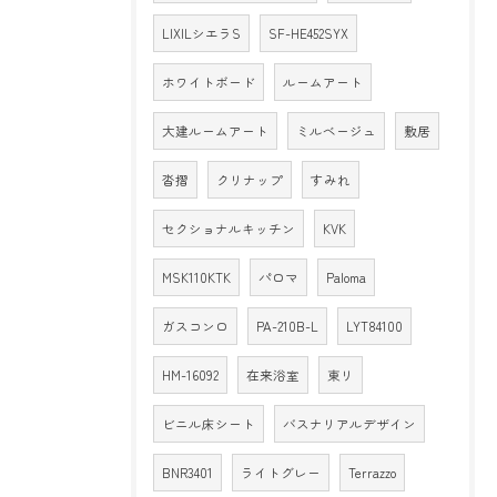
LIXILシエラS
SF-HE452SYX
ホワイトボード
ルームアート
大建ルームアート
ミルベージュ
敷居
沓摺
クリナップ
すみれ
セクショナルキッチン
KVK
MSK110KTK
パロマ
Paloma
ガスコンロ
PA-210B-L
LYT84100
HM-16092
在来浴室
東リ
ビニル床シート
バスナリアルデザイン
BNR3401
ライトグレー
Terrazzo