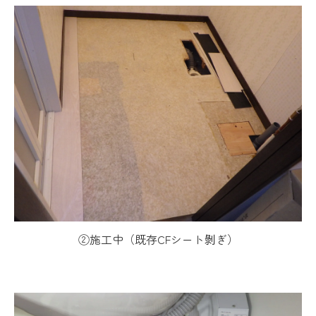
②施工中（既存CFシート剝ぎ）