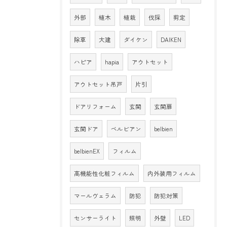
外部
植木
植栽
伐採
剪定
除草
大建
ダイケン
DAIKEN
ハピア
hapia
アウトセット
アウトセット吊戸
片引
ドアリフォーム
玄関
玄関扉
玄関ドア
ベルビアン
belbien
belbienEX
フィルム
高機能性化粧フィルム
内外装用フィルム
マールヴェラム
防犯
防犯対策
センサーライト
照明
外壁
LED