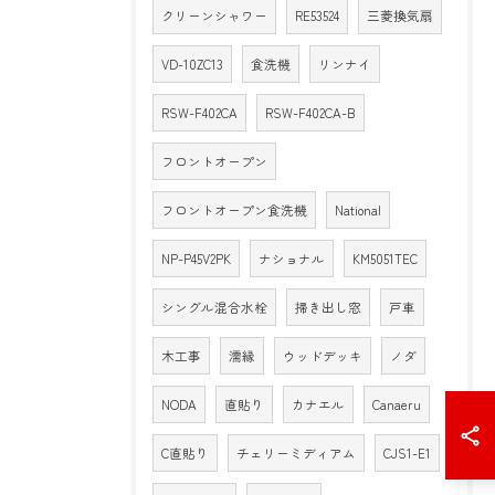
クリーンシャワー
RE53524
三菱換気扇
VD-10ZC13
食洗機
リンナイ
RSW-F402CA
RSW-F402CA-B
フロントオープン
フロントオープン食洗機
National
NP-P45V2PK
ナショナル
KM5051TEC
シングル混合水栓
掃き出し窓
戸車
木工事
濡縁
ウッドデッキ
ノダ
NODA
直貼り
カナエル
Canaeru
C直貼り
チェリーミディアム
CJS1-E1