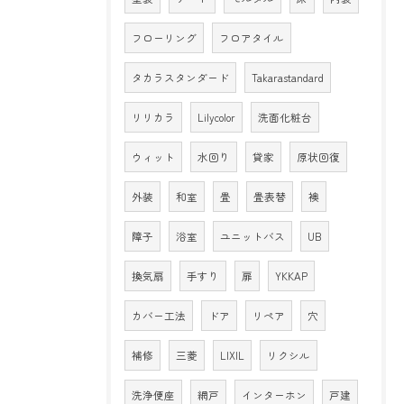
フローリング
フロアタイル
タカラスタンダード
Takarastandard
リリカラ
Lilycolor
洗面化粧台
ウィット
水回り
貸家
原状回復
外装
和室
畳
畳表替
襖
障子
浴室
ユニットバス
UB
換気扇
手すり
扉
YKKAP
カバー工法
ドア
リペア
穴
補修
三菱
LIXIL
リクシル
洗浄便座
網戸
インターホン
戸建