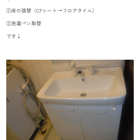
②床の張替（CFシート→フロアタイル）
③洗濯パン取替
です↓