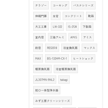
テラゾー
コーキング
バスナシリーズ
伸縮門扉
左官
コンクリート
靴箱
大工工事
LW-322
IS-2124
下駄箱
室内窓
三協アルミ
AMiS
アミス
段窓
RE53518
浴室換気扇
マックス
MAX
BS-132HM-CX-1
ヒートショック
暖房換気扇
浴室暖房換気扇
JL307MN-9NL2
takagi
蛇口一体型浄水器
みず工房クリーンシリーズ