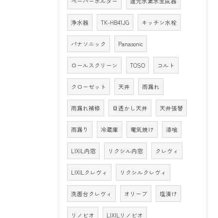
ペーパーホルダー
還元水素水生成器
浄水器
TK-HB41JG
キッチン水栓
パナソニック
Panasonic
ロールスクリーン
TOSO
コルト
クローゼット
天井
雨漏れ
雨漏れ補修
目透かし天井
天井張替
雨漏り
冷蔵庫
電気焼け
漆喰
LIXIL内窓
リクシル内窓
クレヴィ
LIXILクレヴィ
リクシルクレヴィ
洗面台クレヴィ
オリーブ
塩漬け
リノビオ
LIXILリノビオ