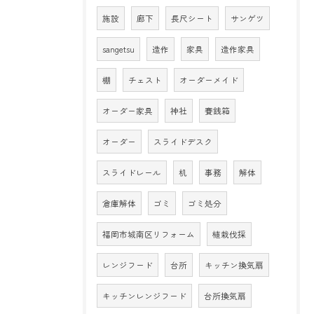
施設
廊下
長尺シート
サンゲツ
sangetsu
造作
家具
造作家具
棚
チェスト
オーダーメイド
オーダー家具
神社
賽銭箱
オーダー
スライドデスク
スライドレール
机
事務
解体
倉庫解体
ゴミ
ゴミ処分
福岡市城南区リフォーム
植栽伐採
レンジフード
台所
キッチン換気扇
キッチンレンジフード
台所換気扇