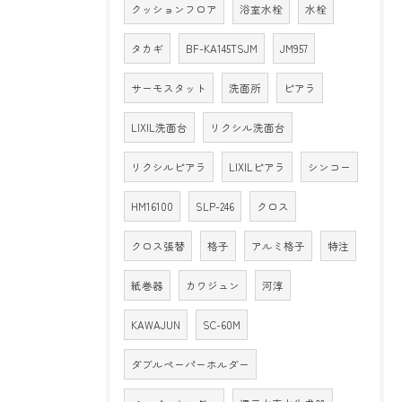
クッションフロア
浴室水栓
水栓
タカギ
BF-KA145TSJM
JM957
サーモスタット
洗面所
ピアラ
LIXIL洗面台
リクシル洗面台
リクシルピアラ
LIXILピアラ
シンコー
HM16100
SLP-246
クロス
クロス張替
格子
アルミ格子
特注
紙巻器
カワジュン
河淳
KAWAJUN
SC-60M
ダブルペーパーホルダー