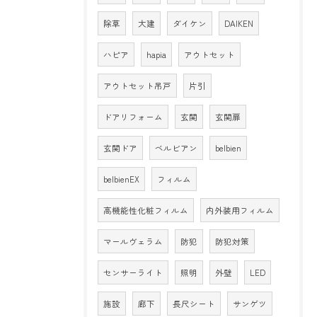
除草
大建
ダイケン
DAIKEN
ハピア
hapia
アウトセット
アウトセット吊戸
片引
ドアリフォーム
玄関
玄関扉
玄関ドア
ベルビアン
belbien
belbienEX
フィルム
高機能性化粧フィルム
内外装用フィルム
マールヴェラム
防犯
防犯対策
センサーライト
照明
外壁
LED
施設
廊下
長尺シート
サンゲツ