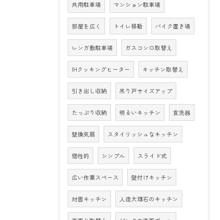
共用駐車場
マンション駐車場
部屋を広く
トイレ移動
バイク置き場
レンガ敷駐車場
ガスコンロ取替え
IHクッキングヒーター
キッチン取替え
引き出し収納
吊り戸サイズアップ
たっぷり収納
明るいキッチン
食洗器
壁換気扇
スタイリッシュなキッチン
個性的
シンプル
スライド式
広い作業スペース
壁付けキッチン
対面キッチン
人造大理石のキッチン