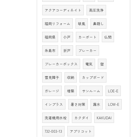
アクアコーディネイト
高圧洗浄
福岡リフォーム
破風
鼻隠し
福岡県
小戸
カーポート
仏間
糸島市
折戸
ブレーカー
ブレーカーボックス
電気
壁
雪見障子
収納
カップボード
ガレージ
増築
サンルーム
LOE-E
インプラス
暑さ対策
漏水
LOW-E
洗濯機用水栓
カクダイ
KAKUDAI
732-003-13
アプリコット