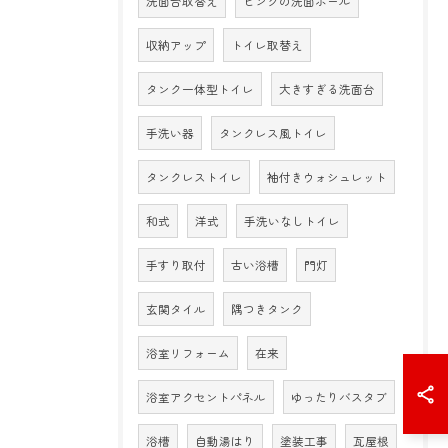
洗面台取替え
ピンクの洗面ボール
収納アップ
トイレ取替え
タンク一体型トイレ
大きすぎる洗面台
手洗い器
タンクレス風トイレ
タンクレストイレ
袖付きウォシュレット
和式
洋式
手洗いなしトイレ
手すり取付
古い浴槽
門灯
玄関タイル
隅つきタンク
浴室リフォーム
在来
浴室アクセントパネル
ゆったりバスタブ
浴槽
自動湯はり
塗装工事
瓦屋根