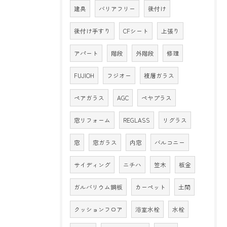
建具
バリアフリー
後付け
後付け手すり
CFシート
上張り
アパート
階段
外階段
修理
FUJIOH
フジオー
複層ガラス
ペアガラス
AGC
ペヤプラス
窓リフォーム
REGLASS
リグラス
窓
窓ガラス
内窓
バルコニー
サイディング
ニチハ
笠木
板金
ガルバリウム鋼板
カーペット
土間
クッションフロア
浴室水栓
水栓