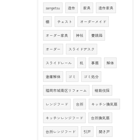
sangetsu
造作
家具
造作家具
棚
チェスト
オーダーメイド
オーダー家具
神社
賽銭箱
オーダー
スライドデスク
スライドレール
机
事務
解体
倉庫解体
ゴミ
ゴミ処分
福岡市城南区リフォーム
植栽伐採
レンジフード
台所
キッチン換気扇
キッチンレンジフード
台所換気扇
台所レンジフード
引戸
開き戸