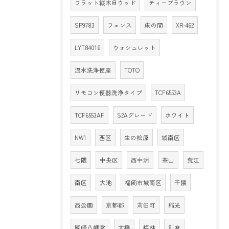
フラット縦木目ウッド
ティーブラウン
SP9783
フェンス
床の間
XR-462
LYT84016
ウォシュレット
温水洗浄便座
TOTO
リモコン便器洗浄タイプ
TCF6553A
TCF6553AF
S2Aグレード
ホワイト
NW1
西区
生の松原
城南区
七隈
中央区
西中洲
茶山
荒江
南区
大池
福岡市城南区
干隈
西公園
京都郡
苅田町
稲光
國崎八幡宮
大橋
梅林
別府