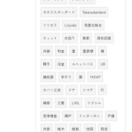
タカラスタンダード
Takarastandard
リリカラ
Lilycolor
洗面化粧台
ウィット
水回り
貸家
原状回復
外装
和室
畳
畳表替
襖
障子
浴室
ユニットバス
UB
換気扇
手すり
扉
YKKAP
カバー工法
ドア
リペア
穴
補修
三菱
LIXIL
リクシル
洗浄便座
網戸
インターホン
戸建
外部
植木
植栽
伐採
剪定