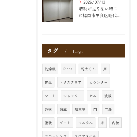
2026/07/13
収納が足りない時に
@福岡市早良区昭代のリフォーム
タグ
Tags
乾燥機
Rinnai
乾太くん
庭
芝生
エクステリア
カウンター
シート
シャッター
ビル
波板
外構
倉庫
駐車場
門
門扉
塗装
ゲート
モルタル
床
内装
フローリング
フロアタイル