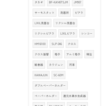
タカギ
BF-KA145TSJM
JM957
サーモスタット
洗面所
ピアラ
LIXIL洗面台
リクシル洗面台
リクシルピアラ
LIXILピアラ
シンコー
HM16100
SLP-246
クロス
クロス張替
格子
アルミ格子
特注
紙巻器
カワジュン
河淳
KAWAJUN
SC-60M
ダブルペーパーホルダー
ペーパーホルダー
還元水素水生成器