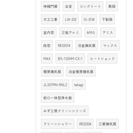
伸縮門扉
左官
コンクリート
靴箱
大工工事
LW-322
IS-2124
下駄箱
室内窓
三協アルミ
AMiS
アミス
段窓
RE53518
浴室換気扇
マックス
MAX
BS-132HM-CX-1
ヒートショック
暖房換気扇
浴室暖房換気扇
JL307MN-9NL2
takagi
蛇口一体型浄水器
みず工房クリーンシリーズ
クリーンシャワー
RE53524
三菱換気扇