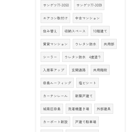
サンゲツ77-3050
サンゲツ77-3059
エアコン取付け
中古マンション
住み替え
収納スペース
10階建て
賃貸マンション
ウレタン防水
共用部
シーラー
ウレタン防水 4度塗り
入居率アップ
玄関通路
共用階段
田島ルーフィング
塩ビシート
カーテンレール
新築戸建て
城南区田島
洗濯機置き場
外部建具
カーポート新設
戸建て駐車場