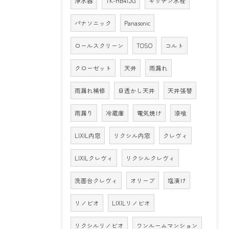
浄水器
TK-HB41JG
キッチン水栓
パナソニック
Panasonic
ロールスクリーン
TOSO
コルト
クローゼット
天井
雨漏れ
雨漏れ補修
目透かし天井
天井張替
雨漏り
冷蔵庫
電気焼け
漆喰
LIXIL内窓
リクシル内窓
クレヴィ
LIXILクレヴィ
リクシルクレヴィ
洗面台クレヴィ
オリーブ
塩漬け
リノビオ
LIXILリノビオ
リクシルリノビオ
ワンルームマンション