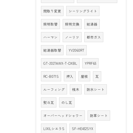
間取り変更
シーリングライト
照明取替
照明交換
給湯器
ハーマン
ノーリツ
都市ガス
給湯器取替
YV2060RT
GT-2027AWX-T-DXBL
YPRF65
RC-B071S
押入
屋根
瓦
ルーフィング
桟木
防水シート
熨斗瓦
のし瓦
オーバーヘッドシャワー
防草シート
LIXILシエラS
SF-HE452SYX