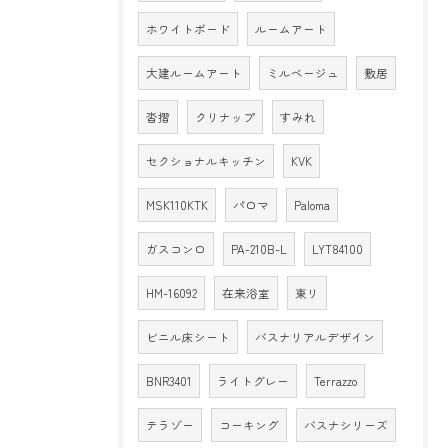
ホワイトボード
ルームアート
大建ルームアート
ミルベージュ
敷居
沓摺
クリナップ
すみれ
セクショナルキッチン
KVK
MSK110KTK
パロマ
Paloma
ガスコンロ
PA-210B-L
LYT84100
HM-16092
在来浴室
東リ
ビニル床シート
バスナリアルデザイン
BNR3401
ライトグレー
Terrazzo
テラゾー
コーキング
バスナシリーズ