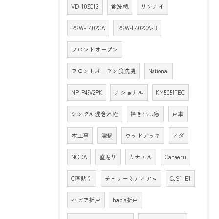
VD-10ZC13
食洗機
リンナイ
RSW-F402CA
RSW-F402CA-B
フロントオープン
フロントオープン食洗機
National
NP-P45V2PK
ナショナル
KM5051TEC
シングル混合水栓
掃き出し窓
戸車
木工事
濡縁
ウッドデッキ
ノダ
NODA
直貼り
カナエル
Canaeru
C直貼り
チェリーミディアム
CJS1-E1
ハピア折戸
hapia折戸