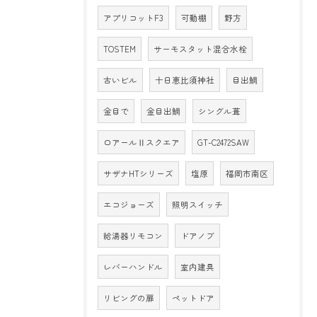
アプリコットF3
可動棚
野方
TOSTEM
サーモスタット混合水栓
古いビル
十日恵比須神社
目出鯛
金目で
金目出鯛
シングル葺
ロアールⅡスクエア
GT-C2472SAW
サザナHTシリーズ
塩原
福岡市南区
エコジョーズ
照明スイッチ
給湯器リモコン
ドアノブ
レバーハンドル
室内建具
リビングの扉
ペットドア