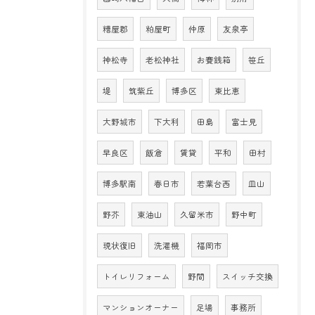
糟屋郡
粕屋町
仲原
友泉亭
神松寺
老松神社
お賽銭箱
笹丘
堤
筑紫丘
博多区
東比恵
大野城市
下大利
田島
富士見
早良区
飯倉
賃貸
平和
田村
博多駅南
春日市
若葉台西
皿山
野芥
東油山
久留米市
野中町
現状復旧
洗濯機
福岡市
トイレリフォーム
野間
スイッチ交換
マンションオーナー
足場
事務所