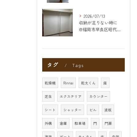
2026/07/13
収納が足りない時に
@福岡市早良区昭代のリフォーム
タグ
Tags
乾燥機
Rinnai
乾太くん
庭
芝生
エクステリア
カウンター
シート
シャッター
ビル
波板
外構
倉庫
駐車場
門
門扉
塗装
ゲート
モルタル
床
内装