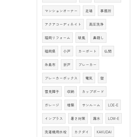
マンションオーナー
足場
事務所
アクアコーディネイト
高圧洗浄
福岡リフォーム
破風
鼻隠し
福岡県
小戸
カーポート
仏間
糸島市
折戸
ブレーカー
ブレーカーボックス
電気
壁
雪見障子
収納
カップボード
ガレージ
増築
サンルーム
LOE-E
インプラス
暑さ対策
漏水
LOW-E
洗濯機用水栓
カクダイ
KAKUDAI