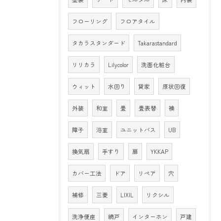
フローリング
フロアタイル
タカラスタンダード
Takarastandard
リリカラ
Lilycolor
洗面化粧台
ウィット
水回り
貸家
原状回復
外装
和室
畳
畳表替
襖
障子
浴室
ユニットバス
UB
換気扇
手すり
扉
YKKAP
カバー工法
ドア
リペア
穴
補修
三菱
LIXIL
リクシル
洗浄便座
網戸
インターホン
戸建