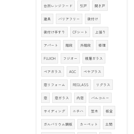
台所レンジフード
引戸
開き戸
建具
バリアフリー
後付け
後付け手すり
CFシート
上張り
アパート
階段
外階段
修理
FUJIOH
フジオー
複層ガラス
ペアガラス
AGC
ペヤプラス
窓リフォーム
REGLASS
リグラス
窓
窓ガラス
内窓
バルコニー
サイディング
ニチハ
笠木
板金
ガルバリウム鋼板
カーペット
土間