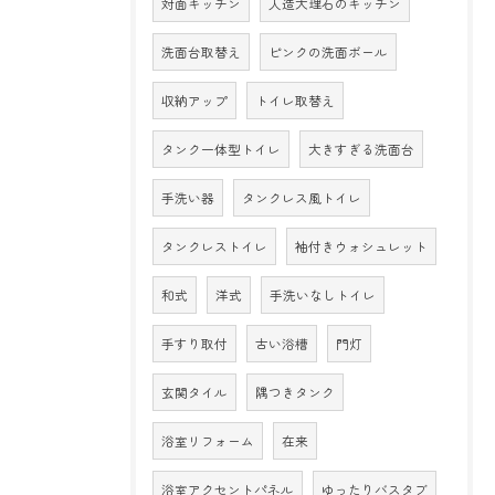
対面キッチン
人造大理石のキッチン
洗面台取替え
ピンクの洗面ボール
収納アップ
トイレ取替え
タンク一体型トイレ
大きすぎる洗面台
手洗い器
タンクレス風トイレ
タンクレストイレ
袖付きウォシュレット
和式
洋式
手洗いなしトイレ
手すり取付
古い浴槽
門灯
玄関タイル
隅つきタンク
浴室リフォーム
在来
浴室アクセントパネル
ゆったりバスタブ