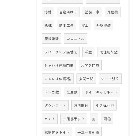
浴槽
自動湯はり
塗装工事
瓦屋根
隅棟
防水工事
屋上
外壁塗装
屋根塗装
コロニアル
フローリング張替え
洋室
間仕切り壁
シャレオ伸縮門扉
片開き門扉
シャレオ伸縮2型
玄関土間
シート張り
レンガ敷
芝生敷
サイドキャビネット
ダウンライト
照明取付
引き違い戸
テント
共用部手すり
庇
雨樋
収納付きトイレ
手洗い器新設