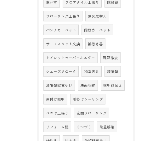
車いす
フロアタイル上張り
階段錆
フローリング上張り
建具取替え
パンチカーペット
階段カーペット
サーモスタット交換
紙巻き器
トイレットペーパーホルダー
靴箱撤去
シューズクローク
和室天井
漆喰壁
漆喰壁家電やけ
洗面収納
照明取替え
直付け照明
引掛けシーリング
ベニヤ上張り
玄関フローリング
リフォーム框
くつづり
段差解消
特注品
浴室床
伸縮門扉撤去