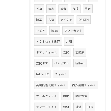
外部
植木
植栽
伐採
剪定
除草
大建
ダイケン
DAIKEN
ハピア
hapia
アウトセット
アウトセット吊戸
片引
ドアリフォーム
玄関
玄関扉
玄関ドア
ベルビアン
belbien
belbienEX
フィルム
高機能性化粧フィルム
内外装用フィルム
マールヴェラム
防犯
防犯対策
センサーライト
照明
外壁
LED