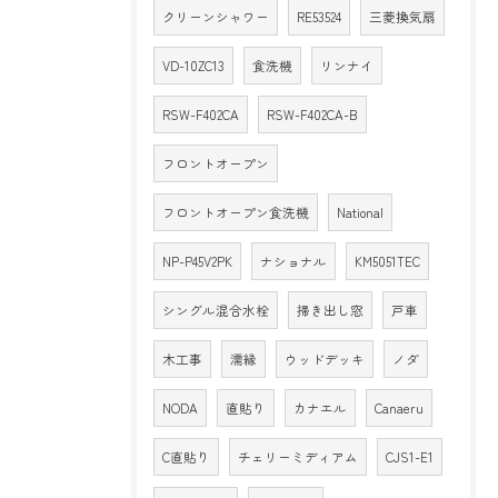
クリーンシャワー
RE53524
三菱換気扇
VD-10ZC13
食洗機
リンナイ
RSW-F402CA
RSW-F402CA-B
フロントオープン
フロントオープン食洗機
National
NP-P45V2PK
ナショナル
KM5051TEC
シングル混合水栓
掃き出し窓
戸車
木工事
濡縁
ウッドデッキ
ノダ
NODA
直貼り
カナエル
Canaeru
C直貼り
チェリーミディアム
CJS1-E1