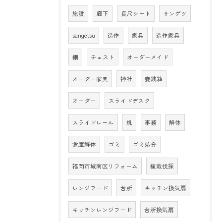
施設
廊下
長尺シート
サンゲツ
sangetsu
造作
家具
造作家具
棚
チェスト
オーダーメイド
オーダー家具
神社
賽銭箱
オーダー
スライドデスク
スライドレール
机
事務
解体
倉庫解体
ゴミ
ゴミ処分
福岡市城南区リフォーム
植栽伐採
レンジフード
台所
キッチン換気扇
キッチンレンジフード
台所換気扇