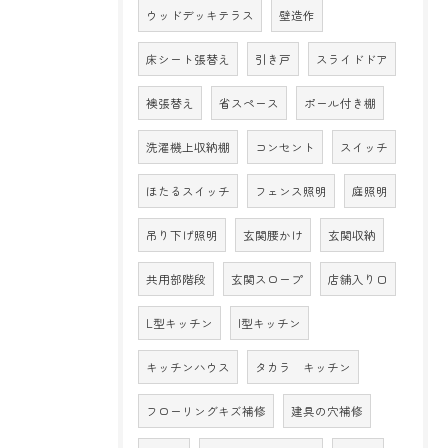
ウッドデッキテラス
壁造作
床シート張替え
引き戸
スライドドア
襖張替え
省スペース
ポール付き棚
洗濯機上収納棚
コンセント
スイッチ
ほたるスイッチ
フェンス照明
庭照明
吊り下げ照明
玄関腰かけ
玄関収納
共用部階段
玄関スロープ
店舗入り口
L型キッチン
I型キッチン
キッチンハウス
タカラ キッチン
フローリングキズ補修
建具の穴補修