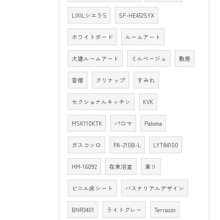
LIXILシエラS
SF-HE452SYX
ホワイトボード
ルームアート
大建ルームアート
ミルベージュ
敷居
沓摺
クリナップ
すみれ
セクショナルキッチン
KVK
MSK110KTK
パロマ
Paloma
ガスコンロ
PA-210B-L
LYT84100
HM-16092
在来浴室
東リ
ビニル床シート
バスナリアルデザイン
BNR3401
ライトグレー
Terrazzo