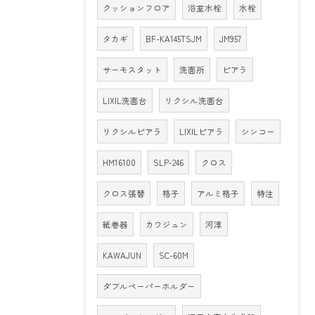
クッションフロア
浴室水栓
水栓
タカギ
BF-KA145TSJM
JM957
サーモスタット
洗面所
ピアラ
LIXIL洗面台
リクシル洗面台
リクシルピアラ
LIXILピアラ
シンコー
HM16100
SLP-246
クロス
クロス張替
格子
アルミ格子
特注
紙巻器
カワジュン
河淳
KAWAJUN
SC-60M
ダブルペーパーホルダー