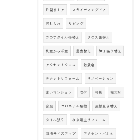
片開きドア
スライディングドア
押し入れ
リビング
フロアタイル張替え
クロス張替え
和室から洋室
畳表替え
障子張り替え
アクセントクロス
飲食店
テナントリフォーム
リノベーション
古いマンション
吹付
杉板
根太組
台風
コロニアル屋根
屋根葺き替え
タイル張り
在来浴室リフォーム
浴槽サイズアップ
アクセントパネル