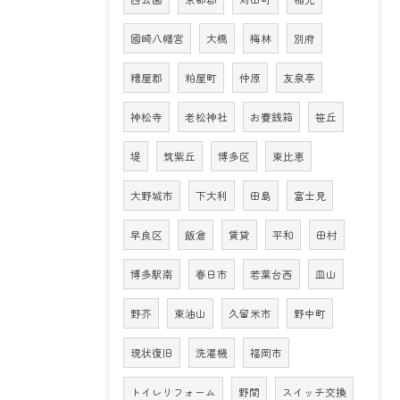
國崎八幡宮
大橋
梅林
別府
糟屋郡
粕屋町
仲原
友泉亭
神松寺
老松神社
お賽銭箱
笹丘
堤
筑紫丘
博多区
東比恵
大野城市
下大利
田島
富士見
早良区
飯倉
賃貸
平和
田村
博多駅南
春日市
若葉台西
皿山
野芥
東油山
久留米市
野中町
現状復旧
洗濯機
福岡市
トイレリフォーム
野間
スイッチ交換