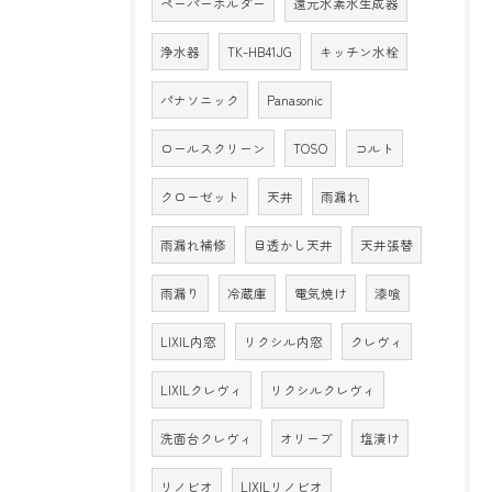
ペーパーホルダー
還元水素水生成器
浄水器
TK-HB41JG
キッチン水栓
パナソニック
Panasonic
ロールスクリーン
TOSO
コルト
クローゼット
天井
雨漏れ
雨漏れ補修
目透かし天井
天井張替
雨漏り
冷蔵庫
電気焼け
漆喰
LIXIL内窓
リクシル内窓
クレヴィ
LIXILクレヴィ
リクシルクレヴィ
洗面台クレヴィ
オリーブ
塩漬け
リノビオ
LIXILリノビオ