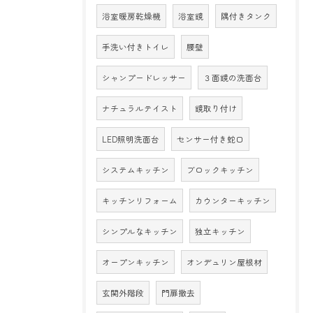
浴室暖房乾燥機
浴室鏡
隅付きタンク
手洗い付きトイレ
腰壁
シャンプードレッサー
３面鏡の洗面台
ナチュラルテイスト
鏡取り付け
LED照明洗面台
センサー付き蛇口
システムキッチン
ブロックキッチン
キッチンリフォーム
カウンターキッチン
シンプルなキッチン
独立キッチン
オープンキッチン
オンデュリン屋根材
玄関外階段
門扉撤去