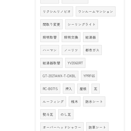
リクシルリノビオ
ワンルームマンション
間取り変更
シーリングライト
照明取替
照明交換
給湯器
ハーマン
ノーリツ
都市ガス
給湯器取替
YV2060RT
GT-2027AWX-T-DXBL
YPRF65
RC-B071S
押入
屋根
瓦
ルーフィング
桟木
防水シート
熨斗瓦
のし瓦
オーバーヘッドシャワー
防草シート