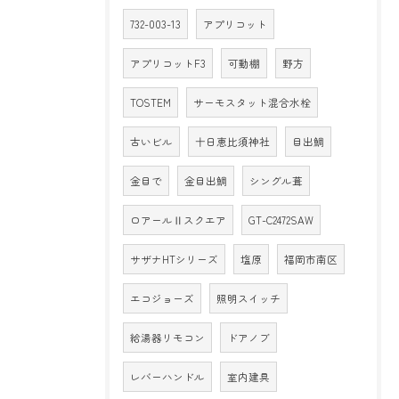
732-003-13
アプリコット
アプリコットF3
可動棚
野方
TOSTEM
サーモスタット混合水栓
古いビル
十日恵比須神社
目出鯛
金目で
金目出鯛
シングル葺
ロアールⅡスクエア
GT-C2472SAW
サザナHTシリーズ
塩原
福岡市南区
エコジョーズ
照明スイッチ
給湯器リモコン
ドアノブ
レバーハンドル
室内建具