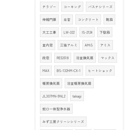
テラゾー
コーキング
バスナシリーズ
伸縮門扉
左官
コンクリート
靴箱
大工工事
LW-322
IS-2124
下駄箱
室内窓
三協アルミ
AMiS
アミス
段窓
RE53518
浴室換気扇
マックス
MAX
BS-132HM-CX-1
ヒートショック
暖房換気扇
浴室暖房換気扇
JL307MN-9NL2
takagi
蛇口一体型浄水器
みず工房クリーンシリーズ