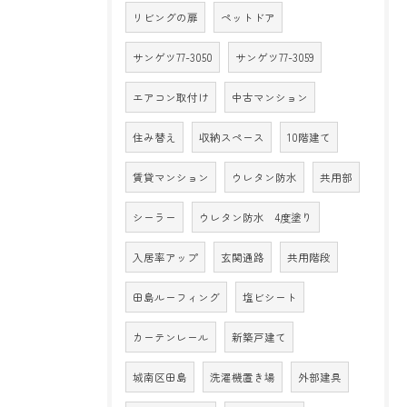
リビングの扉
ペットドア
サンゲツ77-3050
サンゲツ77-3059
エアコン取付け
中古マンション
住み替え
収納スペース
10階建て
賃貸マンション
ウレタン防水
共用部
シーラー
ウレタン防水 4度塗り
入居率アップ
玄関通路
共用階段
田島ルーフィング
塩ビシート
カーテンレール
新築戸建て
城南区田島
洗濯機置き場
外部建具