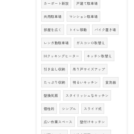
カーポート新設
戸建て駐車場
共用駐車場
マンション駐車場
部屋を広く
トイレ移動
バイク置き場
レンガ敷駐車場
ガスコンロ取替え
IHクッキングヒーター
キッチン取替え
引き出し収納
吊り戸サイズアップ
たっぷり収納
明るいキッチン
食洗器
壁換気扇
スタイリッシュなキッチン
個性的
シンプル
スライド式
広い作業スペース
壁付けキッチン