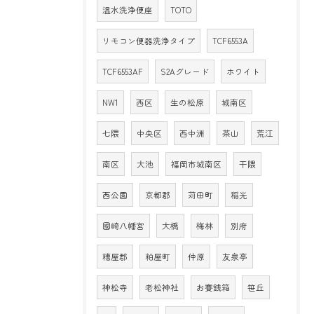
温水洗浄便座
TOTO
リモコン便器洗浄タイプ
TCF6553A
TCF6553AF
S2Aグレード
ホワイト
NW1
西区
生の松原
城南区
七隈
中央区
西中洲
茶山
荒江
南区
大池
福岡市城南区
干隈
西公園
京都郡
苅田町
稲光
國崎八幡宮
大橋
梅林
別府
糟屋郡
粕屋町
仲原
友泉亭
神松寺
老松神社
お賽銭箱
笹丘