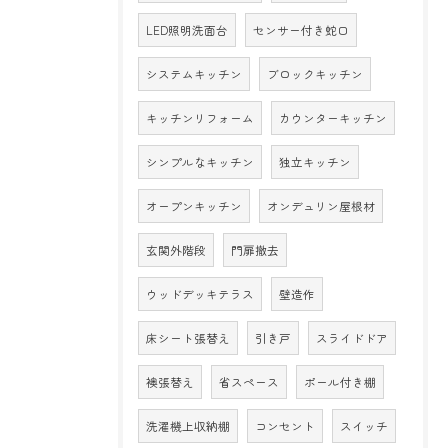
LED照明洗面台
センサー付き蛇口
システムキッチン
ブロックキッチン
キッチンリフォーム
カウンターキッチン
シンプルなキッチン
独立キッチン
オープンキッチン
オンデュリン屋根材
玄関外階段
門扉撤去
ウッドデッキテラス
壁造作
床シート張替え
引き戸
スライドドア
襖張替え
省スペース
ポール付き棚
洗濯機上収納棚
コンセント
スイッチ