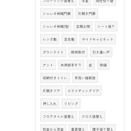
フローリング張替え
洋室
間仕切り壁
シャレオ伸縮門扉
片開き門扉
シャレオ伸縮2型
玄関土間
シート張り
レンガ敷
芝生敷
サイドキャビネット
ダウンライト
照明取付
引き違い戸
テント
共用部手すり
庇
雨樋
収納付きトイレ
手洗い器新設
片開きドア
スライディングドア
押し入れ
リビング
フロアタイル張替え
クロス張替え
和室から洋室
畳表替え
障子張り替え