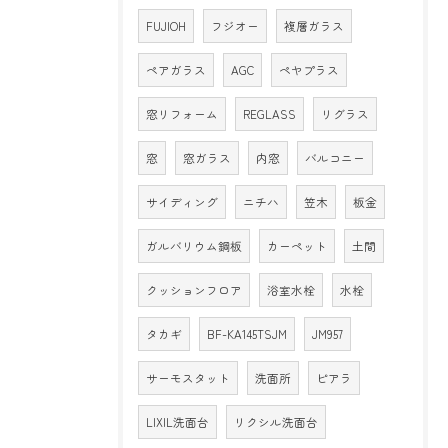
FUJIOH
フジオー
複層ガラス
ペアガラス
AGC
ペヤプラス
窓リフォーム
REGLASS
リグラス
窓
窓ガラス
内窓
バルコニー
サイディング
ニチハ
笠木
板金
ガルバリウム鋼板
カーペット
土間
クッションフロア
浴室水栓
水栓
タカギ
BF-KA145TSJM
JM957
サーモスタット
洗面所
ピアラ
LIXIL洗面台
リクシル洗面台