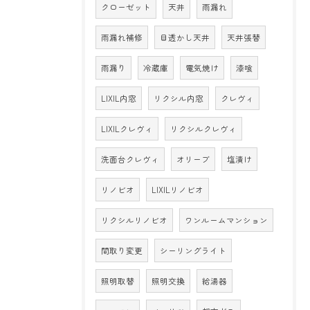
クローゼット
天井
雨漏れ
雨漏れ補修
目透かし天井
天井張替
雨漏り
冷蔵庫
電気焼け
漆喰
LIXIL内窓
リクシル内窓
クレヴィ
LIXILクレヴィ
リクシルクレヴィ
洗面台クレヴィ
オリーブ
塩漬け
リノビオ
LIXILリノビオ
リクシルリノビオ
ワンルームマンション
間取り変更
シーリングライト
照明取替
照明交換
給湯器