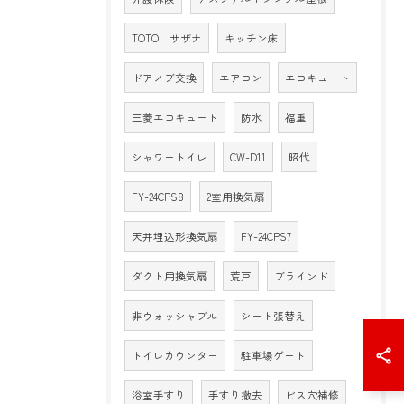
TOTO サザナ
キッチン床
ドアノブ交換
エアコン
エコキュート
三菱エコキュート
防水
福重
シャワートイレ
CW-D11
昭代
FY-24CPS8
2室用換気扇
天井埋込形換気扇
FY-24CPS7
ダクト用換気扇
荒戸
ブラインド
非ウォッシャブル
シート張替え
トイレカウンター
駐車場ゲート
浴室手すり
手すり撤去
ビス穴補修