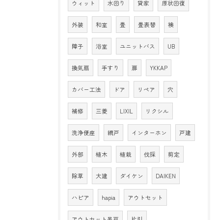
ウィット
水回り
貸家
原状回復
外装
和室
畳
畳表替
襖
障子
浴室
ユニットバス
UB
換気扇
手すり
扉
YKKAP
カバー工法
ドア
リペア
穴
補修
三菱
LIXIL
リクシル
洗浄便座
網戸
インターホン
戸建
外部
植木
植栽
伐採
剪定
除草
大建
ダイケン
DAIKEN
ハピア
hapia
アウトセット
アウトセット吊戸
片引