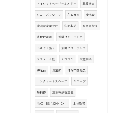
トイレットペーパーホルダー
靴箱撤去
シューズクローク
和室天井
漆喰壁
漆喰壁家電やけ
洗面収納
照明取替え
直付け照明
引掛けシーリング
ベニヤ上張り
玄関フローリング
リフォーム框
くつづり
段差解消
特注品
浴室床
伸縮門扉撤去
コンクリートスロープ
スロープ
壁補修
浴室乾燥暖房機
MAX BS-132HM-CX-1
水栓取替