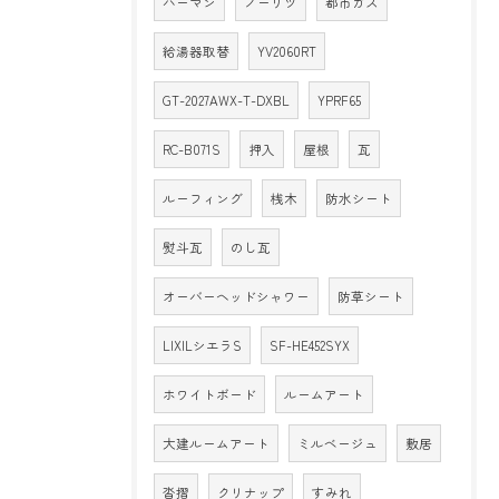
ハーマン
ノーリツ
都市ガス
給湯器取替
YV2060RT
GT-2027AWX-T-DXBL
YPRF65
RC-B071S
押入
屋根
瓦
ルーフィング
桟木
防水シート
熨斗瓦
のし瓦
オーバーヘッドシャワー
防草シート
LIXILシエラS
SF-HE452SYX
ホワイトボード
ルームアート
大建ルームアート
ミルベージュ
敷居
沓摺
クリナップ
すみれ