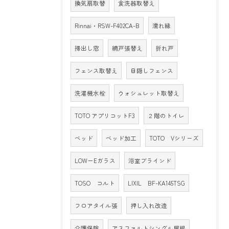
換気扇取替
食洗器取替え
Rinnai・RSW-F402CA-B
濡れ縁
掃出し窓
網戸張替え
折れ戸
フェンス取替え
目隠しフェンス
洗濯機水栓
ウォシュレット取替え
TOTO アプリコットF3
２階のトイレ
ベッド
ベッド加工
TOTO Vシリーズ
LOW－Eガラス
浴室ブラインド
TOSO コルト
LIXIL BF-KA145TSG
フロアタイル張
押し入れ改造
介護保険
アスファルトシングル屋根