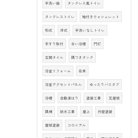
手洗い器
タンクレス風トイレ
タンクレストイレ
袖付きウォシュレット
和式
洋式
手洗いなしトイレ
手すり取付
古い浴槽
門灯
玄関タイル
隅つきタンク
浴室リフォーム
在来
浴室アクセントパネル
ゆったりバスタブ
浴槽
自動湯はり
塗装工事
瓦屋根
隅棟
防水工事
屋上
外壁塗装
屋根塗装
コロニアル