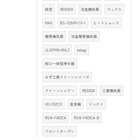
段窓
RE53518
浴室換気扇
マックス
MAX
BS-132HM-CX-1
ヒートショック
暖房換気扇
浴室暖房換気扇
JL307MN-9NL2
takagi
蛇口一体型浄水器
みず工房クリーンシリーズ
クリーンシャワー
RE53524
三菱換気扇
VD-10ZC13
食洗機
リンナイ
RSW-F402CA
RSW-F402CA-B
フロントオープン