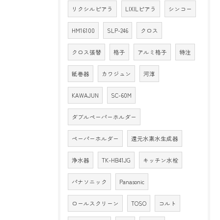
リクシルピアラ
LIXILピアラ
シンコー
HM16100
SLP-246
クロス
クロス張替
格子
アルミ格子
特注
紙巻器
カワジュン
河淳
KAWAJUN
SC-60M
ダブルペーパーホルダー
ペーパーホルダー
還元水素水生成器
浄水器
TK-HB41JG
キッチン水栓
パナソニック
Panasonic
ロールスクリーン
TOSO
コルト