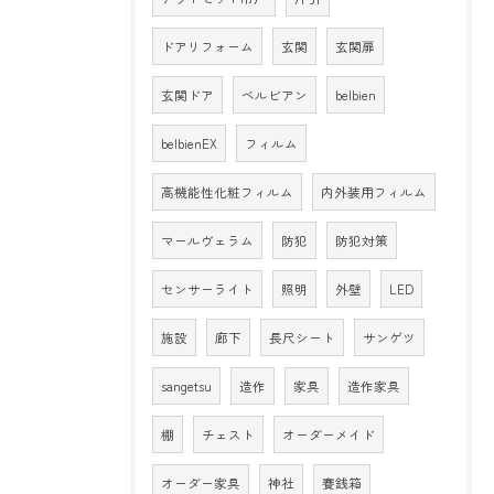
ドアリフォーム
玄関
玄関扉
玄関ドア
ベルビアン
belbien
belbienEX
フィルム
高機能性化粧フィルム
内外装用フィルム
マールヴェラム
防犯
防犯対策
センサーライト
照明
外壁
LED
施設
廊下
長尺シート
サンゲツ
sangetsu
造作
家具
造作家具
棚
チェスト
オーダーメイド
オーダー家具
神社
賽銭箱