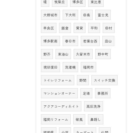
堤
筑紫丘
博多区
東比恵
大野城市
下大利
田島
富士見
早良区
飯倉
賃貸
平和
田村
博多駅南
春日市
若葉台西
皿山
野芥
東油山
久留米市
野中町
現状復旧
洗濯機
福岡市
トイレリフォーム
野間
スイッチ交換
マンションオーナー
足場
事務所
アクアコーディネイト
高圧洗浄
福岡リフォーム
破風
鼻隠し
福岡県
小戸
カーポート
仏間