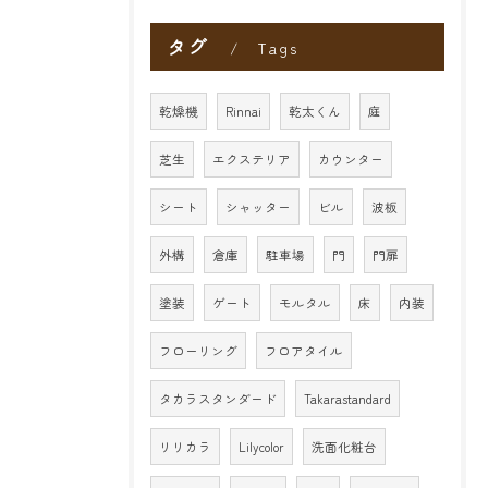
タグ
Tags
乾燥機
Rinnai
乾太くん
庭
芝生
エクステリア
カウンター
シート
シャッター
ビル
波板
外構
倉庫
駐車場
門
門扉
塗装
ゲート
モルタル
床
内装
フローリング
フロアタイル
タカラスタンダード
Takarastandard
リリカラ
Lilycolor
洗面化粧台