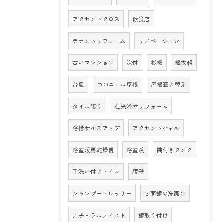
アクセントクロス
飲食店
テナントリフォーム
リノベーション
古いマンション
吹付
杉板
根太組
台風
コロニアル屋根
屋根葺き替え
タイル張り
在来浴室リフォーム
浴槽サイズアップ
アクセントパネル
浴室暖房乾燥機
浴室鏡
隅付きタンク
手洗い付きトイレ
腰壁
シャンプードレッサー
３面鏡の洗面台
ナチュラルテイスト
鏡取り付け