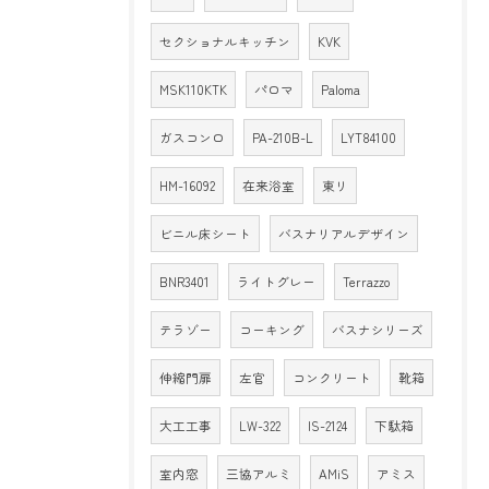
セクショナルキッチン
KVK
MSK110KTK
パロマ
Paloma
ガスコンロ
PA-210B-L
LYT84100
HM-16092
在来浴室
東リ
ビニル床シート
バスナリアルデザイン
BNR3401
ライトグレー
Terrazzo
テラゾー
コーキング
バスナシリーズ
伸縮門扉
左官
コンクリート
靴箱
大工工事
LW-322
IS-2124
下駄箱
室内窓
三協アルミ
AMiS
アミス