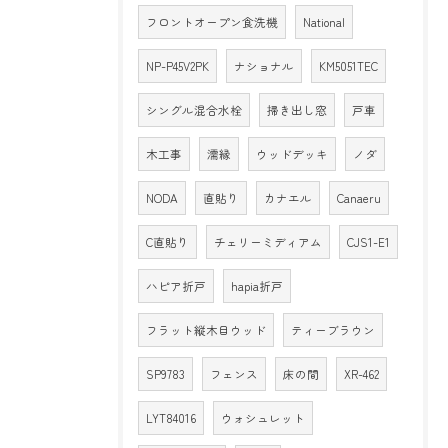
フロントオープン食洗機
National
NP-P45V2PK
ナショナル
KM5051TEC
シングル混合水栓
掃き出し窓
戸車
木工事
濡縁
ウッドデッキ
ノダ
NODA
直貼り
カナエル
Canaeru
C直貼り
チェリーミディアム
CJS1-E1
ハピア折戸
hapia折戸
フラット縦木目ウッド
ティーブラウン
SP9783
フェンス
床の間
XR-462
LYT84016
ウォシュレット