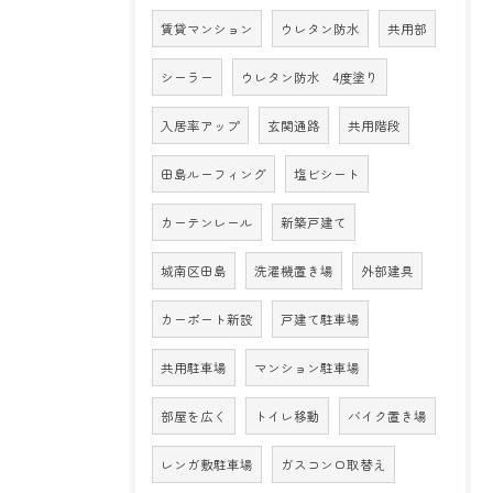
賃貸マンション
ウレタン防水
共用部
シーラー
ウレタン防水 4度塗り
入居率アップ
玄関通路
共用階段
田島ルーフィング
塩ビシート
カーテンレール
新築戸建て
城南区田島
洗濯機置き場
外部建具
カーポート新設
戸建て駐車場
共用駐車場
マンション駐車場
部屋を広く
トイレ移動
バイク置き場
レンガ敷駐車場
ガスコンロ取替え