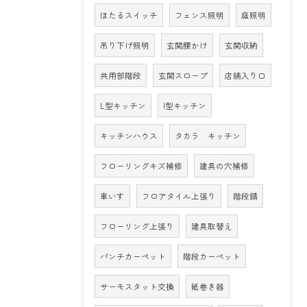
ほたるスイッチ
フェンス照明
庭照明
吊り下げ照明
玄関腰かけ
玄関収納
共用部階段
玄関スロープ
店舗入り口
L型キッチン
I型キッチン
キッチンハウス
タカラ キッチン
フローリングキズ補修
建具の穴補修
車いす
フロアタイル上張り
階段錆
フローリング上張り
建具取替え
パンチカーペット
階段カーペット
サーモスタット交換
紙巻き器