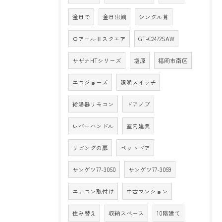
金目で
金目出鯛
シングル葺
ロアールⅡスクエア
GT-C2472SAW
サザナHTシリーズ
塩原
福岡市南区
エコジョーズ
照明スイッチ
給湯器リモコン
ドアノブ
レバーハンドル
室内建具
リビングの扉
ペットドア
サンゲツ77-3050
サンゲツ77-3059
エアコン取付け
中古マンション
住み替え
収納スペース
10階建て