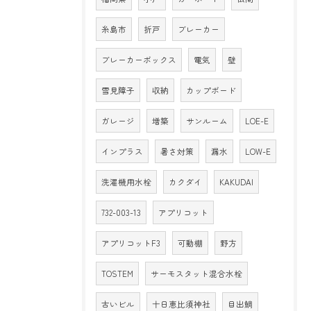
糸島市
折戸
ブレーカー
ブレーカーボックス
電気
壁
雪見障子
収納
カップボード
ガレージ
増築
サンルーム
LOE-E
インプラス
暑さ対策
漏水
LOW-E
洗濯機用水栓
カクダイ
KAKUDAI
732-003-13
アプリコット
アプリコットF3
可動棚
野方
TOSTEM
サーモスタット混合水栓
古いビル
十日恵比須神社
目出鯛