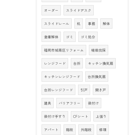
オーダー
スライドデスク
スライドレール
机
事務
解体
倉庫解体
ゴミ
ゴミ処分
福岡市城南区リフォーム
植栽伐採
レンジフード
台所
キッチン換気扇
キッチンレンジフード
台所換気扇
台所レンジフード
引戸
開き戸
建具
バリアフリー
後付け
後付け手すり
CFシート
上張り
アパート
階段
外階段
修理