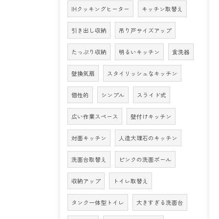
IHクッキングヒーター
キッチン取替え
引き出し収納
吊り戸サイズアップ
たっぷり収納
明るいキッチン
食洗器
壁換気扇
スタイリッシュなキッチン
個性的
シンプル
スライド式
広い作業スペース
壁付けキッチン
対面キッチン
人造大理石のキッチン
洗面台取替え
ピンクの洗面ボール
収納アップ
トイレ取替え
タンク一体型トイレ
大きすぎる洗面台