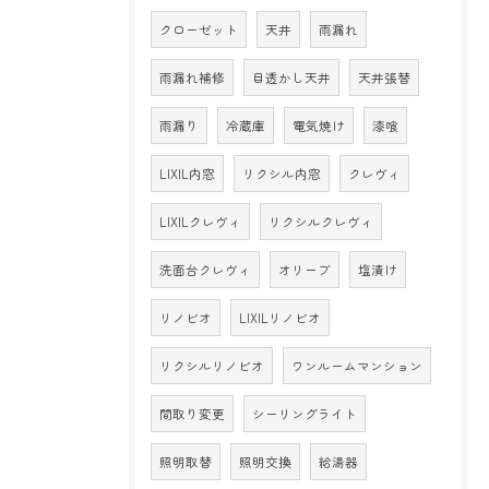
クローゼット
天井
雨漏れ
雨漏れ補修
目透かし天井
天井張替
雨漏り
冷蔵庫
電気焼け
漆喰
LIXIL内窓
リクシル内窓
クレヴィ
LIXILクレヴィ
リクシルクレヴィ
洗面台クレヴィ
オリーブ
塩漬け
リノビオ
LIXILリノビオ
リクシルリノビオ
ワンルームマンション
間取り変更
シーリングライト
照明取替
照明交換
給湯器