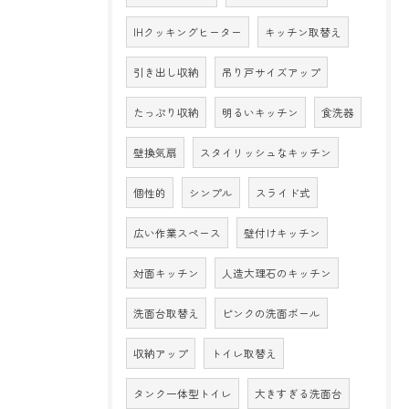
IHクッキングヒーター
キッチン取替え
引き出し収納
吊り戸サイズアップ
たっぷり収納
明るいキッチン
食洗器
壁換気扇
スタイリッシュなキッチン
個性的
シンプル
スライド式
広い作業スペース
壁付けキッチン
対面キッチン
人造大理石のキッチン
洗面台取替え
ピンクの洗面ボール
収納アップ
トイレ取替え
タンク一体型トイレ
大きすぎる洗面台