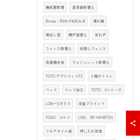
換気扇取替
食洗器取替え
Rinnai・RSW-F402CA-B
濡れ縁
掃出し窓
網戸張替え
折れ戸
フェンス取替え
目隠しフェンス
洗濯機水栓
ウォシュレット取替え
TOTO アプリコットF3
２階のトイレ
ベッド
ベッド加工
TOTO Vシリーズ
LOW－Eガラス
浴室ブラインド
TOSO コルト
LIXIL BF-KA145TSG
フロアタイル張
押し入れ改造