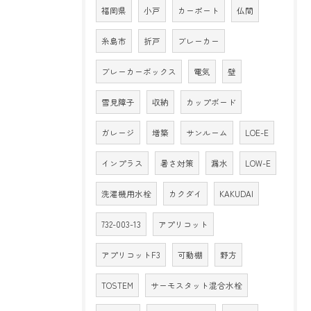
福岡県
小戸
カーポート
仏間
糸島市
折戸
ブレーカー
ブレーカーボックス
電気
壁
雪見障子
収納
カップボード
ガレージ
増築
サンルーム
LOE-E
インプラス
暑さ対策
漏水
LOW-E
洗濯機用水栓
カクダイ
KAKUDAI
732-003-13
アプリコット
アプリコットF3
可動棚
野方
TOSTEM
サーモスタット混合水栓