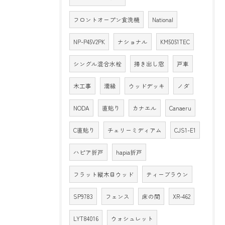
フロントオープン食洗機
National
NP-P45V2PK
ナショナル
KM5051TEC
シングル混合水栓
掃き出し窓
戸車
木工事
濡縁
ウッドデッキ
ノダ
NODA
直貼り
カナエル
Canaeru
C直貼り
チェリーミディアム
CJS1-E1
ハピア折戸
hapia折戸
フラット縦木目ウッド
ティーブラウン
SP9783
フェンス
床の間
XR-462
LYT84016
ウォシュレット