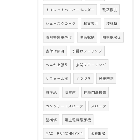
トイレットペーパーホルダー
靴箱撤去
シューズクローク
和室天井
漆喰壁
漆喰壁家電やけ
洗面収納
照明取替え
直付け照明
引掛けシーリング
ベニヤ上張り
玄関フローリング
リフォーム框
くつづり
段差解消
特注品
浴室床
伸縮門扉撤去
コンクリートスロープ
スロープ
壁補修
浴室乾燥暖房機
MAX BS-132HM-CX-1
水栓取替