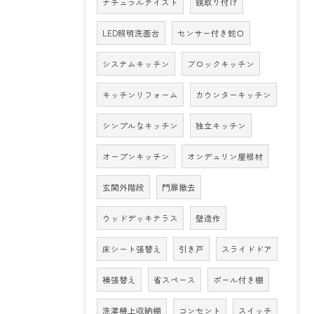
ナチュラルテイスト
鏡取り付け
LED照明洗面台
センサー付き蛇口
システムキッチン
ブロックキッチン
キッチンリフォーム
カウンターキッチン
シンプルなキッチン
独立キッチン
オープンキッチン
オンデュリン屋根材
玄関外階段
門扉撤去
ウッドデッキテラス
壁造作
床シート張替え
引き戸
スライドドア
襖張替え
省スペース
ポール付き棚
洗濯機上収納棚
コンセント
スイッチ