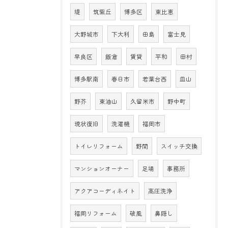
堤
筑紫丘
博多区
東比恵
大野城市
下大利
田島
富士見
早良区
飯倉
賃貸
平和
田村
博多駅南
春日市
若葉台西
皿山
野芥
東油山
久留米市
野中町
現状復旧
洗濯機
福岡市
トイレリフォーム
野間
スイッチ交換
マンションオーナー
足場
事務所
アクアコーディネイト
高圧洗浄
福岡リフォーム
破風
鼻隠し