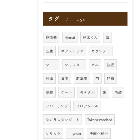
タグ
Tags
乾燥機
Rinnai
乾太くん
庭
芝生
エクステリア
カウンター
シート
シャッター
ビル
波板
外構
倉庫
駐車場
門
門扉
塗装
ゲート
モルタル
床
内装
フローリング
フロアタイル
タカラスタンダード
Takarastandard
リリカラ
Lilycolor
洗面化粧台