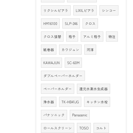
リクシルピアラ
LIXILピアラ
シンコー
HM16100
SLP-246
クロス
クロス張替
格子
アルミ格子
特注
紙巻器
カワジュン
河淳
KAWAJUN
SC-60M
ダブルペーパーホルダー
ペーパーホルダー
還元水素水生成器
浄水器
TK-HB41JG
キッチン水栓
パナソニック
Panasonic
ロールスクリーン
TOSO
コルト