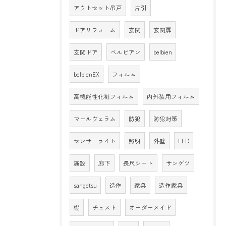
アウトセット吊戸
片引
ドアリフォーム
玄関
玄関扉
玄関ドア
ベルビアン
belbien
belbienEX
フィルム
高機能性化粧フィルム
内外装用フィルム
マールヴェラム
防犯
防犯対策
センサーライト
照明
外壁
LED
施設
廊下
長尺シート
サンゲツ
sangetsu
造作
家具
造作家具
棚
チェスト
オーダーメイド