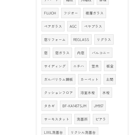
FUJIOH
フジオー
複層ガラス
ペアガラス
AGC
ペヤプラス
窓リフォーム
REGLASS
リグラス
窓
窓ガラス
内窓
バルコニー
サイディング
ニチハ
笠木
板金
ガルバリウム鋼板
カーペット
土間
クッションフロア
浴室水栓
水栓
タカギ
BF-KA145TSJM
JM957
サーモスタット
洗面所
ピアラ
LIXIL洗面台
リクシル洗面台