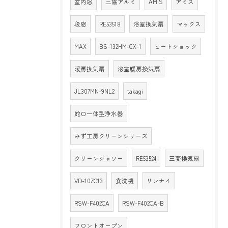
室内窓
三協アルミ
AMiS
アミス
段窓
RE53518
浴室換気扇
マックス
MAX
BS-132HM-CX-1
ヒートショック
暖房換気扇
浴室暖房換気扇
JL307MN-9NL2
takagi
蛇口一体型浄水器
みず工房クリーンシリーズ
クリーンシャワー
RE53524
三菱換気扇
VD-10ZC13
食洗機
リンナイ
RSW-F402CA
RSW-F402CA-B
フロントオープン