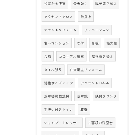
和室から洋室
畳表替え
障子張り替え
アクセントクロス
飲食店
テナントリフォーム
リノベーション
古いマンション
吹付
杉板
根太組
台風
コロニアル屋根
屋根葺き替え
タイル張り
在来浴室リフォーム
浴槽サイズアップ
アクセントパネル
浴室暖房乾燥機
浴室鏡
隅付きタンク
手洗い付きトイレ
腰壁
シャンプードレッサー
３面鏡の洗面台