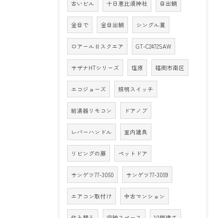
古いビル
十日恵比須神社
目出鯛
金目で
金目出鯛
シングル葺
ロアールⅡスクエア
GT-C2472SAW
サザナHTシリーズ
塩原
福岡市南区
エコジョーズ
照明スイッチ
給湯器リモコン
ドアノブ
レバーハンドル
室内建具
リビングの扉
ペットドア
サンゲツ77-3050
サンゲツ77-3059
エアコン取付け
中古マンション
住み替え
収納スペース
10階建て