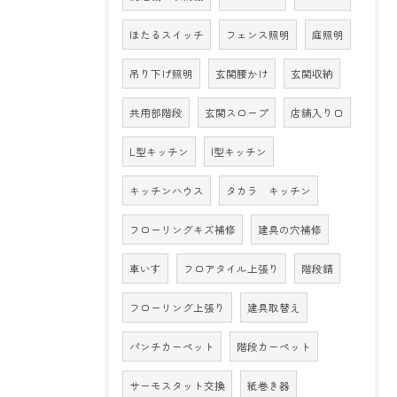
ほたるスイッチ
フェンス照明
庭照明
吊り下げ照明
玄関腰かけ
玄関収納
共用部階段
玄関スロープ
店舗入り口
L型キッチン
I型キッチン
キッチンハウス
タカラ キッチン
フローリングキズ補修
建具の穴補修
車いす
フロアタイル上張り
階段錆
フローリング上張り
建具取替え
パンチカーペット
階段カーペット
サーモスタット交換
紙巻き器