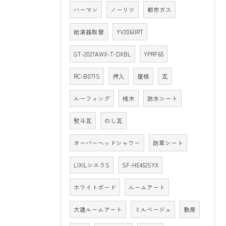
ハーマン
ノーリツ
都市ガス
給湯器取替
YV2060RT
GT-2027AWX-T-DXBL
YPRF65
RC-B071S
押入
屋根
瓦
ルーフィング
桟木
防水シート
熨斗瓦
のし瓦
オーバーヘッドシャワー
防草シート
LIXILシエラS
SF-HE452SYX
ホワイトボード
ルームアート
大建ルームアート
ミルベージュ
敷居