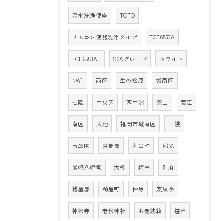
温水洗浄便座
TOTO
リモコン便器洗浄タイプ
TCF6553A
TCF6553AF
S2Aグレード
ホワイト
NW1
西区
生の松原
城南区
七隈
中央区
西中洲
茶山
荒江
南区
大池
福岡市城南区
干隈
西公園
京都郡
苅田町
稲光
國崎八幡宮
大橋
梅林
別府
糟屋郡
粕屋町
仲原
友泉亭
神松寺
老松神社
お賽銭箱
笹丘