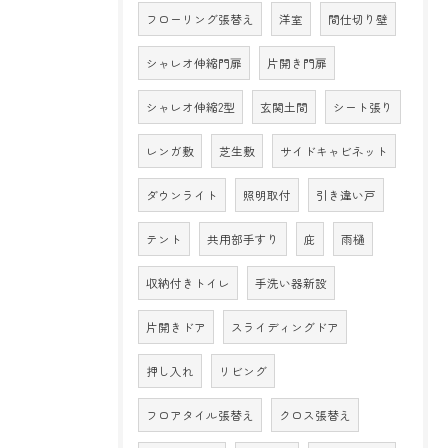
フローリング張替え
洋室
間仕切り壁
シャレオ伸縮門扉
片開き門扉
シャレオ伸縮2型
玄関土間
シート張り
レンガ敷
芝生敷
サイドキャビネット
ダウンライト
照明取付
引き違い戸
テント
共用部手すり
庇
雨樋
収納付きトイレ
手洗い器新設
片開きドア
スライディングドア
押し入れ
リビング
フロアタイル張替え
クロス張替え