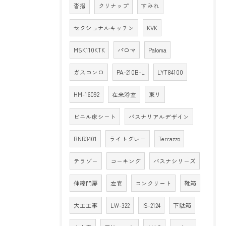
沓摺
クリナップ
すみれ
セクショナルキッチン
KVK
MSK110KTK
パロマ
Paloma
ガスコンロ
PA-210B-L
LYT84100
HM-16092
在来浴室
東リ
ビニル床シート
バスナリアルデザイン
BNR3401
ライトグレー
Terrazzo
テラゾー
コーキング
バスナシリーズ
伸縮門扉
左官
コンクリート
靴箱
大工工事
LW-322
IS-2124
下駄箱