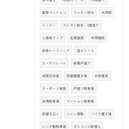
賃貸マンション
ウレタン防水
共用部
シーラー
ウレタン防水 4度塗り
入居率アップ
玄関通路
共用階段
田島ルーフィング
塩ビシート
カーテンレール
新築戸建て
城南区田島
洗濯機置き場
外部建具
カーポート新設
戸建て駐車場
共用駐車場
マンション駐車場
部屋を広く
トイレ移動
バイク置き場
レンガ敷駐車場
ガスコンロ取替え