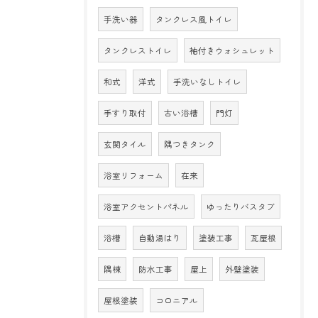
手洗い器
タンクレス風トイレ
タンクレストイレ
袖付きウォシュレット
和式
洋式
手洗いなしトイレ
手すり取付
古い浴槽
門灯
玄関タイル
隅つきタンク
浴室リフォーム
在来
浴室アクセントパネル
ゆったりバスタブ
浴槽
自動湯はり
塗装工事
瓦屋根
隅棟
防水工事
屋上
外壁塗装
屋根塗装
コロニアル