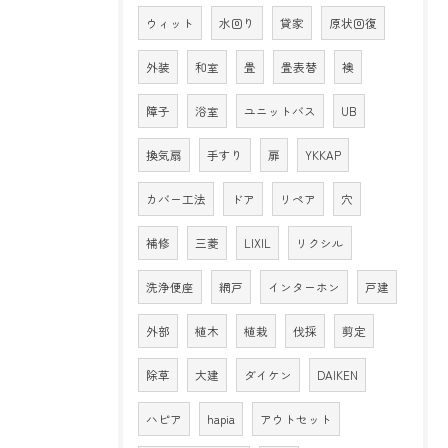
ウィット
水回り
貸家
原状回復
外装
和室
畳
畳表替
襖
障子
浴室
ユニットバス
UB
換気扇
手すり
扉
YKKAP
カバー工法
ドア
リペア
穴
補修
三菱
LIXIL
リクシル
洗浄便座
網戸
インターホン
戸建
外部
植木
植栽
伐採
剪定
除草
大建
ダイケン
DAIKEN
ハピア
hapia
アウトセット