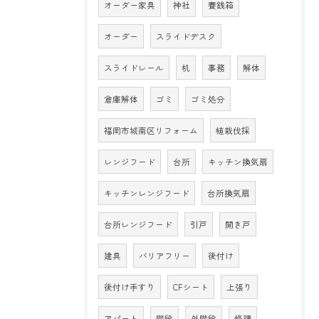
オーダー家具
神社
賽銭箱
オーダー
スライドデスク
スライドレール
机
事務
解体
倉庫解体
ゴミ
ゴミ処分
福岡市城南区リフォーム
植栽伐採
レンジフード
台所
キッチン換気扇
キッチンレンジフード
台所換気扇
台所レンジフード
引戸
開き戸
建具
バリアフリー
後付け
後付け手すり
CFシート
上張り
アパート
階段
外階段
修理