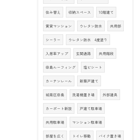
住み替え
収納スペース
10階建て
賃貸マンション
ウレタン防水
共用部
シーラー
ウレタン防水 4度塗り
入居率アップ
玄関通路
共用階段
田島ルーフィング
塩ビシート
カーテンレール
新築戸建て
城南区田島
洗濯機置き場
外部建具
カーポート新設
戸建て駐車場
共用駐車場
マンション駐車場
部屋を広く
トイレ移動
バイク置き場