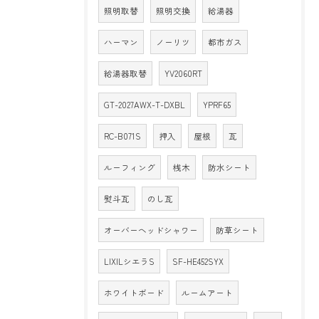
照明取替
照明交換
給湯器
ハーマン
ノーリツ
都市ガス
給湯器取替
YV2060RT
GT-2027AWX-T-DXBL
YPRF65
RC-B071S
押入
屋根
瓦
ルーフィング
桟木
防水シート
熨斗瓦
のし瓦
オーバーヘッドシャワー
防草シート
LIXILシエラS
SF-HE452SYX
ホワイトボード
ルームアート