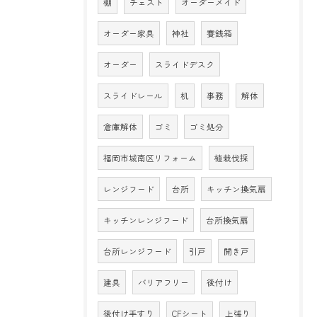
棚
チェスト
オーダーメイド
オーダー家具
神社
賽銭箱
オーダー
スライドデスク
スライドレール
机
事務
解体
倉庫解体
ゴミ
ゴミ処分
福岡市城南区リフォーム
植栽伐採
レンジフード
台所
キッチン換気扇
キッチンレンジフード
台所換気扇
台所レンジフード
引戸
開き戸
建具
バリアフリー
後付け
後付け手すり
CFシート
上張り