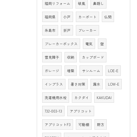
福岡リフォーム
破風
鼻隠し
福岡県
小戸
カーポート
仏間
糸島市
折戸
ブレーカー
ブレーカーボックス
電気
壁
雪見障子
収納
カップボード
ガレージ
増築
サンルーム
LOE-E
インプラス
暑さ対策
漏水
LOW-E
洗濯機用水栓
カクダイ
KAKUDAI
732-003-13
アプリコット
アプリコットF3
可動棚
野方