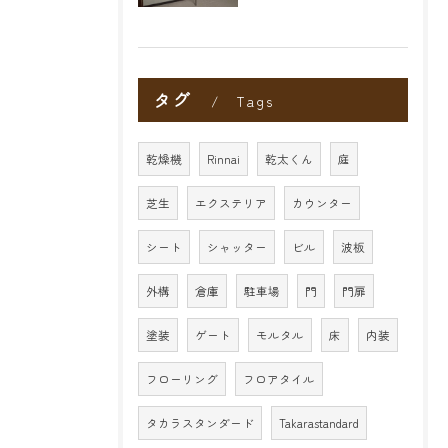
タグ
Tags
乾燥機
Rinnai
乾太くん
庭
芝生
エクステリア
カウンター
シート
シャッター
ビル
波板
外構
倉庫
駐車場
門
門扉
塗装
ゲート
モルタル
床
内装
フローリング
フロアタイル
タカラスタンダード
Takarastandard