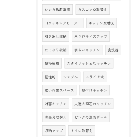
レンガ敷駐車場
ガスコンロ取替え
IHクッキングヒーター
キッチン取替え
引き出し収納
吊り戸サイズアップ
たっぷり収納
明るいキッチン
食洗器
壁換気扇
スタイリッシュなキッチン
個性的
シンプル
スライド式
広い作業スペース
壁付けキッチン
対面キッチン
人造大理石のキッチン
洗面台取替え
ピンクの洗面ボール
収納アップ
トイレ取替え