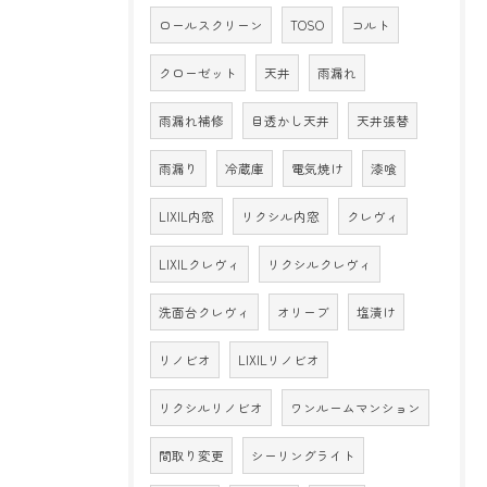
ロールスクリーン
TOSO
コルト
クローゼット
天井
雨漏れ
雨漏れ補修
目透かし天井
天井張替
雨漏り
冷蔵庫
電気焼け
漆喰
LIXIL内窓
リクシル内窓
クレヴィ
LIXILクレヴィ
リクシルクレヴィ
洗面台クレヴィ
オリーブ
塩漬け
リノビオ
LIXILリノビオ
リクシルリノビオ
ワンルームマンション
間取り変更
シーリングライト