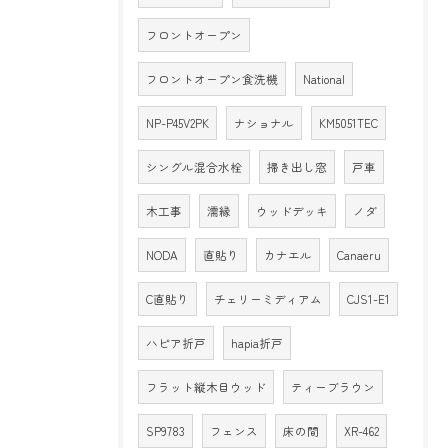
フロントオープン
フロントオープン食洗機
National
NP-P45V2PK
ナショナル
KM5051TEC
シングル混合水栓
掃き出し窓
戸車
木工事
濡縁
ウッドデッキ
ノダ
NODA
直貼り
カナエル
Canaeru
C直貼り
チェリーミディアム
CJS1-E1
ハピア折戸
hapia折戸
フラット縦木目ウッド
ティーブラウン
SP9783
フェンス
床の間
XR-462