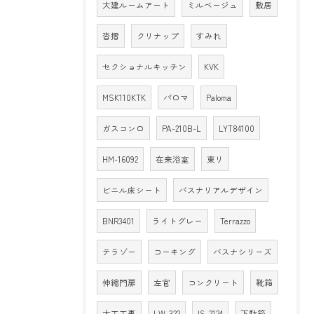
大建ルームアート
ミルベージュ
敷居
沓摺
クリナップ
すみれ
セクショナルキッチン
KVK
MSK110KTK
パロマ
Paloma
ガスコンロ
PA-210B-L
LYT84100
HM-16092
在来浴室
東リ
ビニル床シート
バスナリアルデザイン
BNR3401
ライトグレー
Terrazzo
テラゾー
コーキング
バスナシリーズ
伸縮門扉
左官
コンクリート
靴箱
大工工事
LW-322
IS-2124
下駄箱