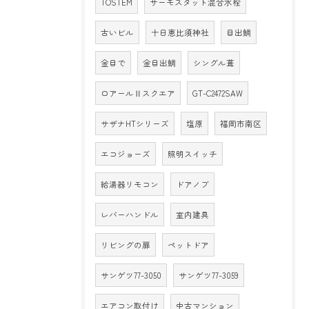
TOSTEM
サーモスタット混合水栓
古いビル
十日恵比須神社
目出鯛
金目で
金目出鯛
シングル葺
ロアールⅡスクエア
GT-C2472SAW
サザナHTシリーズ
塩原
福岡市南区
エコジョーズ
照明スイッチ
給湯器リモコン
ドアノブ
レバーハンドル
室内建具
リビングの扉
ペットドア
サンゲツ77-3050
サンゲツ77-3059
エアコン取付け
中古マンション