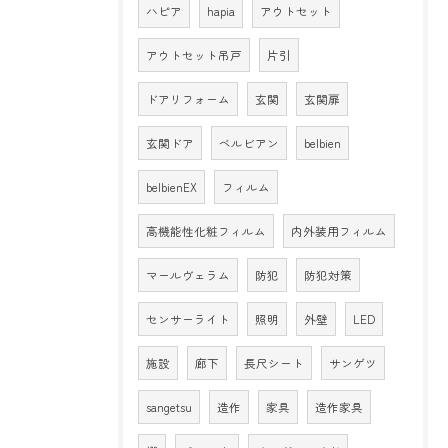
ハピア
hapia
アウトセット
アウトセット吊戸
片引
ドアリフォーム
玄関
玄関扉
玄関ドア
ベルビアン
belbien
belbienEX
フィルム
高機能性化粧フィルム
内外装用フィルム
マールヴェラム
防犯
防犯対策
センサーライト
照明
外壁
LED
施設
廊下
長尺シート
サンゲツ
sangetsu
造作
家具
造作家具