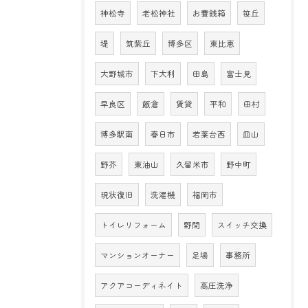
神松寺
老松神社
お賽銭箱
笹丘
堤
筑紫丘
博多区
東比恵
大野城市
下大利
田島
富士見
早良区
飯倉
賃貸
平和
田村
博多駅南
春日市
若葉台西
皿山
野芥
東油山
久留米市
野中町
現状復旧
洗濯機
福岡市
トイレリフォーム
野間
スイッチ交換
マンションオーナー
足場
事務所
アクアコーディネイト
高圧洗浄