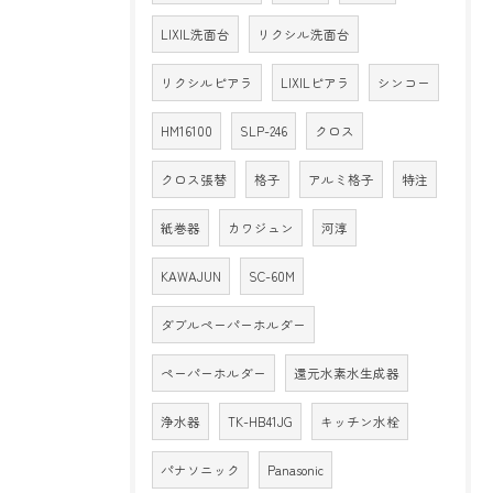
LIXIL洗面台
リクシル洗面台
リクシルピアラ
LIXILピアラ
シンコー
HM16100
SLP-246
クロス
クロス張替
格子
アルミ格子
特注
紙巻器
カワジュン
河淳
KAWAJUN
SC-60M
ダブルペーパーホルダー
ペーパーホルダー
還元水素水生成器
浄水器
TK-HB41JG
キッチン水栓
パナソニック
Panasonic