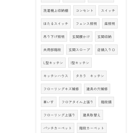
洗濯機上収納棚
コンセント
スイッチ
ほたるスイッチ
フェンス照明
庭照明
吊り下げ照明
玄関腰かけ
玄関収納
共用部階段
玄関スロープ
店舗入り口
L型キッチン
I型キッチン
キッチンハウス
タカラ キッチン
フローリングキズ補修
建具の穴補修
車いす
フロアタイル上張り
階段錆
フローリング上張り
建具取替え
パンチカーペット
階段カーペット