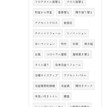
フロアタイル張替え
クロス張替え
和室から洋室
畳表替え
障子張り替え
アクセントクロス
飲食店
テナントリフォーム
リノベーション
古いマンション
吹付
杉板
根太組
台風
コロニアル屋根
屋根葺き替え
タイル張り
在来浴室リフォーム
浴槽サイズアップ
アクセントパネル
浴室暖房乾燥機
浴室鏡
隅付きタンク
手洗い付きトイレ
腰壁
シャンプードレッサー
３面鏡の洗面台