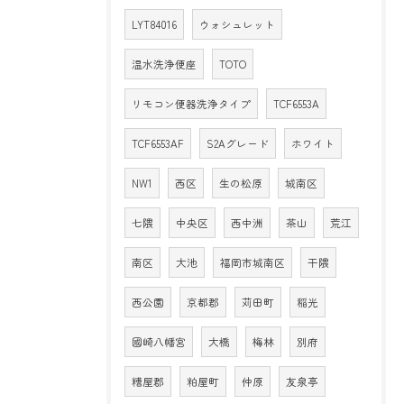
LYT84016
ウォシュレット
温水洗浄便座
TOTO
リモコン便器洗浄タイプ
TCF6553A
TCF6553AF
S2Aグレード
ホワイト
NW1
西区
生の松原
城南区
七隈
中央区
西中洲
茶山
荒江
南区
大池
福岡市城南区
干隈
西公園
京都郡
苅田町
稲光
國崎八幡宮
大橋
梅林
別府
糟屋郡
粕屋町
仲原
友泉亭