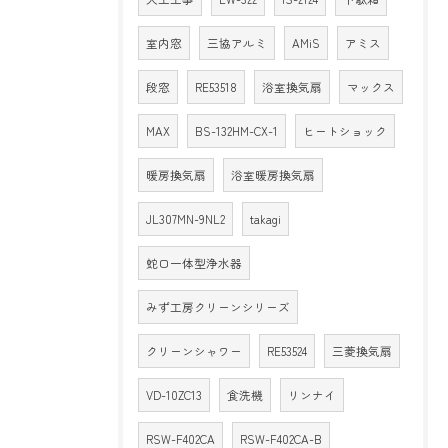
室内窓
三協アルミ
AMiS
アミス
段窓
RE53518
浴室換気扇
マックス
MAX
BS-132HM-CX-1
ヒートショック
暖房換気扇
浴室暖房換気扇
JL307MN-9NL2
takagi
蛇口一体型浄水器
みず工房クリーンシリーズ
クリーンシャワー
RE53524
三菱換気扇
VD-10ZC13
食洗機
リンナイ
RSW-F402CA
RSW-F402CA-B