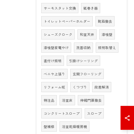
サーモスタット交換
紙巻き器
トイレットペーパーホルダー
靴箱撤去
シューズクローク
和室天井
漆喰壁
漆喰壁家電やけ
洗面収納
照明取替え
直付け照明
引掛けシーリング
ベニヤ上張り
玄関フローリング
リフォーム框
くつづり
段差解消
特注品
浴室床
伸縮門扉撤去
コンクリートスロープ
スロープ
壁補修
浴室乾燥暖房機