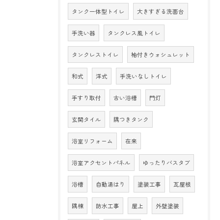
タンク一体型トイレ
大きすぎる洗面台
手洗い器
タンクレス風トイレ
タンクレストイレ
袖付きウォシュレット
和式
洋式
手洗いなしトイレ
手すり取付
古い浴槽
門灯
玄関タイル
隅つきタンク
浴室リフォーム
在来
浴室アクセントパネル
ゆったりバスタブ
浴槽
自動湯はり
塗装工事
瓦屋根
隅棟
防水工事
屋上
外壁塗装