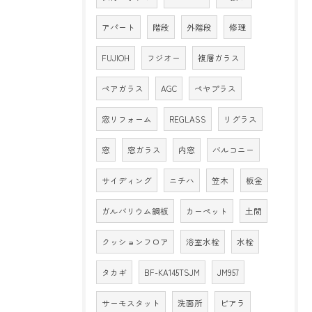
アパート
階段
外階段
修理
FUJIOH
フジオー
複層ガラス
ペアガラス
AGC
ペヤプラス
窓リフォーム
REGLASS
リグラス
窓
窓ガラス
内窓
バルコニー
サイディング
ニチハ
笠木
板金
ガルバリウム鋼板
カーペット
土間
クッションフロア
浴室水栓
水栓
タカギ
BF-KA145TSJM
JM957
サーモスタット
洗面所
ピアラ