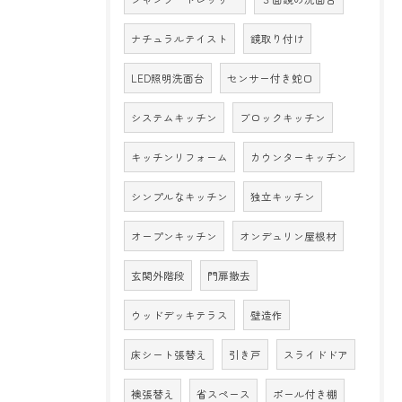
ナチュラルテイスト
鏡取り付け
LED照明洗面台
センサー付き蛇口
システムキッチン
ブロックキッチン
キッチンリフォーム
カウンターキッチン
シンプルなキッチン
独立キッチン
オープンキッチン
オンデュリン屋根材
玄関外階段
門扉撤去
ウッドデッキテラス
壁造作
床シート張替え
引き戸
スライドドア
襖張替え
省スペース
ポール付き棚