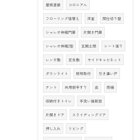
屋根塗装
コロニアル
フローリング張替え
洋室
間仕切り壁
シャレオ伸縮門扉
片開き門扉
シャレオ伸縮2型
玄関土間
シート張り
レンガ敷
芝生敷
サイドキャビネット
ダウンライト
照明取付
引き違い戸
テント
共用部手すり
庇
雨樋
収納付きトイレ
手洗い器新設
片開きドア
スライディングドア
押し入れ
リビング