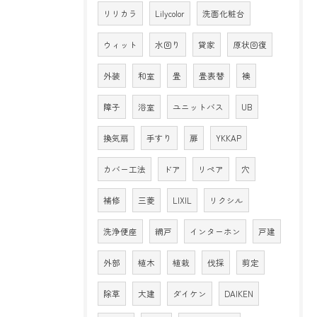
リリカラ
Lilycolor
洗面化粧台
ウィット
水回り
貸家
原状回復
外装
和室
畳
畳表替
襖
障子
浴室
ユニットバス
UB
換気扇
手すり
扉
YKKAP
カバー工法
ドア
リペア
穴
補修
三菱
LIXIL
リクシル
洗浄便座
網戸
インターホン
戸建
外部
植木
植栽
伐採
剪定
除草
大建
ダイケン
DAIKEN