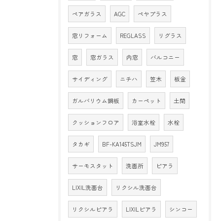
ペアガラス
AGC
ペヤプラス
窓リフォーム
REGLASS
リグラス
窓
窓ガラス
内窓
バルコニー
サイディング
ニチハ
笠木
板金
ガルバリウム鋼板
カーペット
土間
クッションフロア
浴室水栓
水栓
タカギ
BF-KA145TSJM
JM957
サーモスタット
洗面所
ピアラ
LIXIL洗面台
リクシル洗面台
リクシルピアラ
LIXILピアラ
シンコー