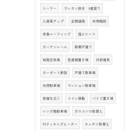
シーラー
ウレタン防水 4度塗り
入居率アップ
玄関通路
共用階段
田島ルーフィング
塩ビシート
カーテンレール
新築戸建て
城南区田島
洗濯機置き場
外部建具
カーポート新設
戸建て駐車場
共用駐車場
マンション駐車場
部屋を広く
トイレ移動
バイク置き場
レンガ敷駐車場
ガスコンロ取替え
IHクッキングヒーター
キッチン取替え