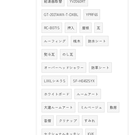
給湯器取替
YV2060RT
GT-2027AWX-T-DXBL
YPRF65
RC-B071S
押入
屋根
瓦
ルーフィング
桟木
防水シート
熨斗瓦
のし瓦
オーバーヘッドシャワー
防草シート
LIXILシエラS
SF-HE452SYX
ホワイトボード
ルームアート
大建ルームアート
ミルベージュ
敷居
沓摺
クリナップ
すみれ
セクショナルキッチン
KVK