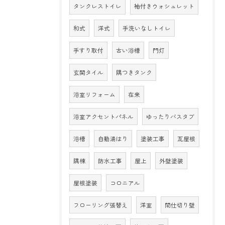
タンクレストイレ
袖付きウォシュレット
和式
洋式
手洗いなしトイレ
手すり取付
古い浴槽
門灯
玄関タイル
隅つきタンク
浴室リフォーム
在来
浴室アクセントパネル
ゆったりバスタブ
浴槽
自動湯はり
塗装工事
瓦屋根
隅棟
防水工事
屋上
外壁塗装
屋根塗装
コロニアル
フローリング張替え
洋室
間仕切り壁