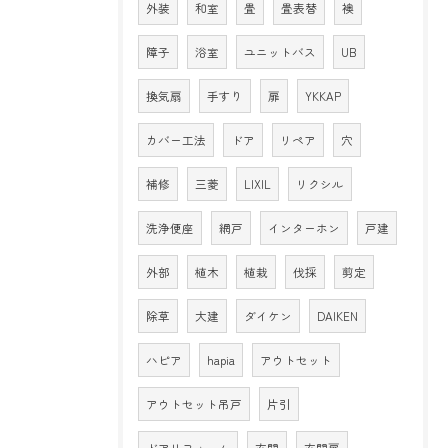
外装
和室
畳
畳表替
襖
障子
浴室
ユニットバス
UB
換気扇
手すり
扉
YKKAP
カバー工法
ドア
リペア
穴
補修
三菱
LIXIL
リクシル
洗浄便座
網戸
インターホン
戸建
外部
植木
植栽
伐採
剪定
除草
大建
ダイケン
DAIKEN
ハピア
hapia
アウトセット
アウトセット吊戸
片引
ドアリフォーム
玄関
玄関扉