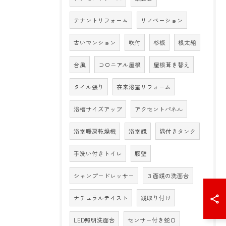
テナントリフォーム
リノベーション
古いマンション
吹付
杉板
根太組
台風
コロニアル屋根
屋根葺き替え
タイル張り
在来浴室リフォーム
浴槽サイズアップ
アクセントパネル
浴室暖房乾燥機
浴室鏡
隅付きタンク
手洗い付きトイレ
腰壁
シャンプードレッサー
３面鏡の洗面台
ナチュラルテイスト
鏡取り付け
LED照明洗面台
センサー付き蛇口