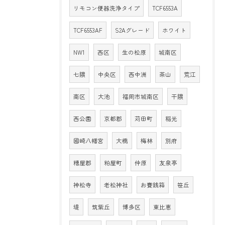
リモコン便器洗浄タイプ
TCF6553A
TCF6553AF
S2Aグレード
ホワイト
NW1
西区
生の松原
城南区
七隈
中央区
西中洲
茶山
荒江
南区
大池
福岡市城南区
干隈
西公園
京都郡
苅田町
稲光
國崎八幡宮
大橋
梅林
別府
糟屋郡
粕屋町
仲原
友泉亭
神松寺
老松神社
お賽銭箱
笹丘
堤
筑紫丘
博多区
東比恵