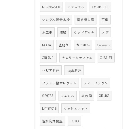
NP-P45V2PK
ナショナル
KM5051TEC
シングル混合水栓
掃き出し窓
戸車
木工事
濡縁
ウッドデッキ
ノダ
NODA
直貼り
カナエル
Canaeru
C直貼り
チェリーミディアム
CJS1-E1
ハピア折戸
hapia折戸
フラット縦木目ウッド
ティーブラウン
SP9783
フェンス
床の間
XR-462
LYT84016
ウォシュレット
温水洗浄便座
TOTO