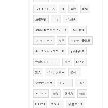
スライドレール
机
事務
解体
倉庫解体
ゴミ
ゴミ処分
福岡市城南区リフォーム
植栽伐採
レンジフード
台所
キッチン換気扇
キッチンレンジフード
台所換気扇
台所レンジフード
引戸
開き戸
建具
バリアフリー
後付け
後付け手すり
CFシート
上張り
アパート
階段
外階段
修理
FUJIOH
フジオー
複層ガラス