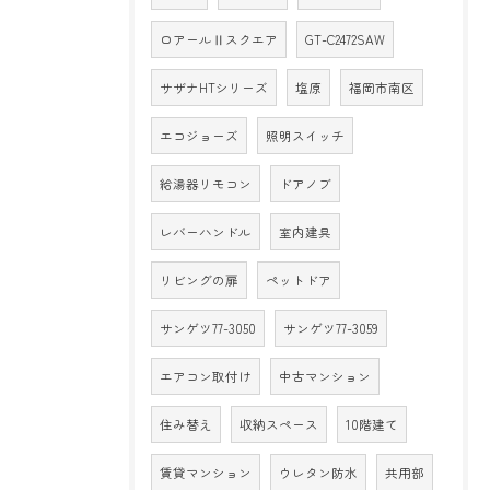
ロアールⅡスクエア
GT-C2472SAW
サザナHTシリーズ
塩原
福岡市南区
エコジョーズ
照明スイッチ
給湯器リモコン
ドアノブ
レバーハンドル
室内建具
リビングの扉
ペットドア
サンゲツ77-3050
サンゲツ77-3059
エアコン取付け
中古マンション
住み替え
収納スペース
10階建て
賃貸マンション
ウレタン防水
共用部