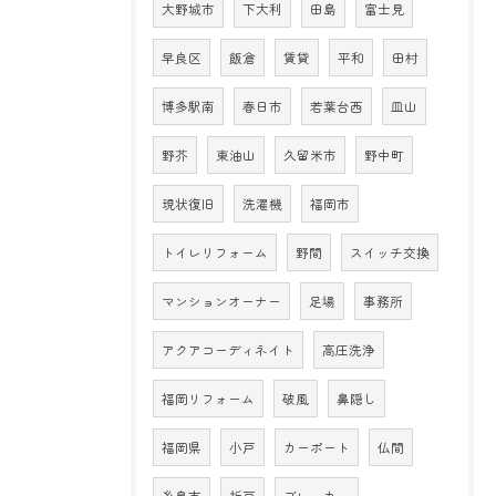
大野城市
下大利
田島
富士見
早良区
飯倉
賃貸
平和
田村
博多駅南
春日市
若葉台西
皿山
野芥
東油山
久留米市
野中町
現状復旧
洗濯機
福岡市
トイレリフォーム
野間
スイッチ交換
マンションオーナー
足場
事務所
アクアコーディネイト
高圧洗浄
福岡リフォーム
破風
鼻隠し
福岡県
小戸
カーポート
仏間
糸島市
折戸
ブレーカー