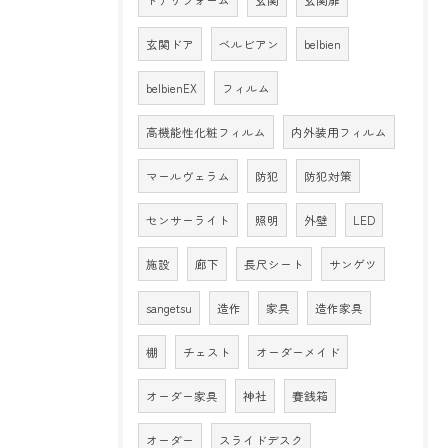
玄関ドア
ベルビアン
belbien
belbienEX
フィルム
高機能性化粧フィルム
内外装用フィルム
マールヴェラム
防犯
防犯対策
センサーライト
照明
外壁
LED
施設
廊下
長尺シート
サンゲツ
sangetsu
造作
家具
造作家具
棚
チェスト
オーダーメイド
オーダー家具
神社
賽銭箱
オーダー
スライドデスク