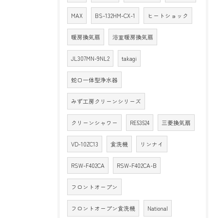
MAX
BS-132HM-CX-1
ヒートショック
暖房換気扇
浴室暖房換気扇
JL307MN-9NL2
takagi
蛇口一体型浄水器
みず工房クリーンシリーズ
クリーンシャワー
RE53524
三菱換気扇
VD-10ZC13
食洗機
リンナイ
RSW-F402CA
RSW-F402CA-B
フロントオープン
フロントオープン食洗機
National