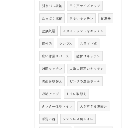
引き出し収納
吊り戸サイズアップ
たっぷり収納
明るいキッチン
食洗器
壁換気扇
スタイリッシュなキッチン
個性的
シンプル
スライド式
広い作業スペース
壁付けキッチン
対面キッチン
人造大理石のキッチン
洗面台取替え
ピンクの洗面ボール
収納アップ
トイレ取替え
タンク一体型トイレ
大きすぎる洗面台
手洗い器
タンクレス風トイレ