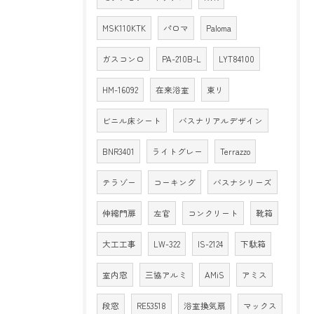
MSK110KTK
パロマ
Paloma
ガスコンロ
PA-210B-L
LYT84100
HM-16092
在来浴室
東リ
ビニル床シート
バスナリアルデザイン
BNR3401
ライトグレー
Terrazzo
テラゾー
コーキング
バスナシリーズ
伸縮門扉
左官
コンクリート
靴箱
大工工事
LW-322
IS-2124
下駄箱
室内窓
三協アルミ
AMiS
アミス
段窓
RE53518
浴室換気扇
マックス