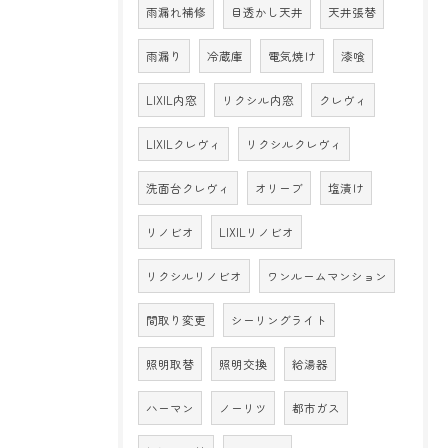
雨漏れ補修
目透かし天井
天井張替
雨漏り
冷蔵庫
電気焼け
漆喰
LIXIL内窓
リクシル内窓
クレヴィ
LIXILクレヴィ
リクシルクレヴィ
洗面台クレヴィ
オリーブ
塩漬け
リノビオ
LIXILリノビオ
リクシルリノビオ
ワンルームマンション
間取り変更
シーリングライト
照明取替
照明交換
給湯器
ハーマン
ノーリツ
都市ガス