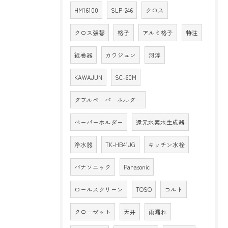
HM16100
SLP-246
クロス
クロス張替
格子
アルミ格子
特注
紙巻器
カワジュン
河淳
KAWAJUN
SC-60M
ダブルペーパーホルダー
ペーパーホルダー
還元水素水生成器
浄水器
TK-HB41JG
キッチン水栓
パナソニック
Panasonic
ロールスクリーン
TOSO
コルト
クローゼット
天井
雨漏れ