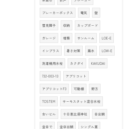
ブレーカーボックス
電気
壁
雪見障子
収納
カップボード
ガレージ
増築
サンルーム
LOE-E
インプラス
暑さ対策
漏水
LOW-E
洗濯機用水栓
カクダイ
KAKUDAI
732-003-13
アプリコット
アプリコットF3
可動棚
野方
TOSTEM
サーモスタット混合水栓
古いビル
十日恵比須神社
目出鯛
金目で
金目出鯛
シングル葺