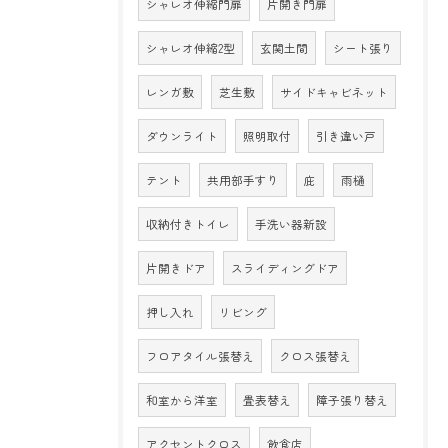
シャレオ伸縮門扉
片開き門扉
シャレオ伸縮2型
玄関土間
シート張り
レンガ敷
芝生敷
サイドキャビネット
ダウンライト
照明取付
引き違い戸
テント
共用部手すり
庇
雨樋
収納付きトイレ
手洗い器新設
片開きドア
スライディングドア
押し入れ
リビング
フロアタイル張替え
クロス張替え
和室から洋室
畳表替え
障子張り替え
アクセントクロス
飲食店