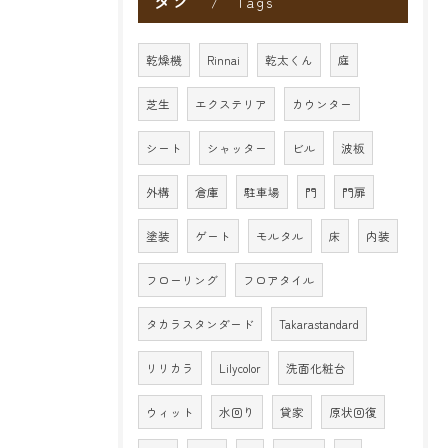
タグ
Tags
乾燥機
Rinnai
乾太くん
庭
芝生
エクステリア
カウンター
シート
シャッター
ビル
波板
外構
倉庫
駐車場
門
門扉
塗装
ゲート
モルタル
床
内装
フローリング
フロアタイル
タカラスタンダード
Takarastandard
リリカラ
Lilycolor
洗面化粧台
ウィット
水回り
貸家
原状回復