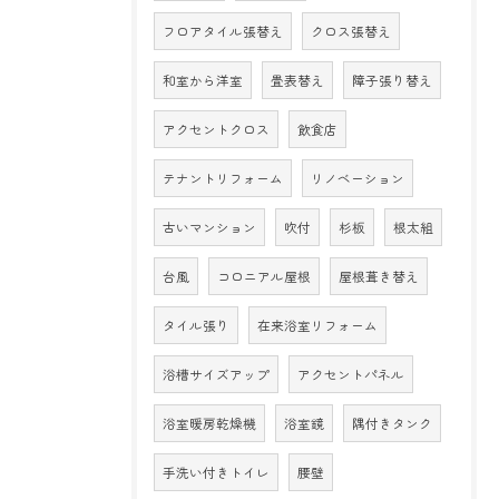
フロアタイル張替え
クロス張替え
和室から洋室
畳表替え
障子張り替え
アクセントクロス
飲食店
テナントリフォーム
リノベーション
古いマンション
吹付
杉板
根太組
台風
コロニアル屋根
屋根葺き替え
タイル張り
在来浴室リフォーム
浴槽サイズアップ
アクセントパネル
浴室暖房乾燥機
浴室鏡
隅付きタンク
手洗い付きトイレ
腰壁