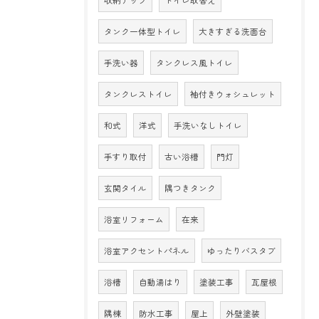
収納アップ
トイレ取替え
タンク一体型トイレ
大きすぎる洗面台
手洗い器
タンクレス風トイレ
タンクレストイレ
袖付きウォシュレット
和式
洋式
手洗いなしトイレ
手すり取付
古い浴槽
門灯
玄関タイル
隅つきタンク
浴室リフォーム
在来
浴室アクセントパネル
ゆったりバスタブ
浴槽
自動湯はり
塗装工事
瓦屋根
隅棟
防水工事
屋上
外壁塗装