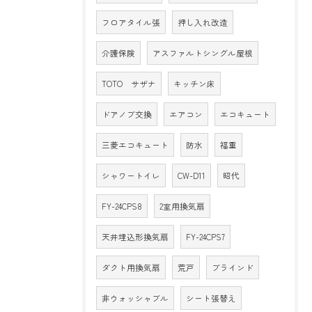
フロアタイル張
押し入れ改造
介護保険
アスファルトシングル屋根
TOTO サザナ
キッチン床
ドアノブ交換
エアコン
エコキュート
三菱エコキュート
防水
福重
シャワートイレ
CW-D11
昭代
FY-24CPS8
2室用換気扇
天井埋込形換気扇
FY-24CPS7
ダクト用換気扇
荒戸
ブラインド
非ウォッシャブル
シート張替え