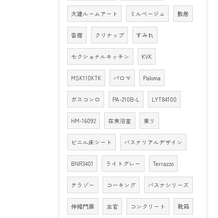
大建ルームアート
ミルベージュ
敷居
沓摺
クリナップ
すみれ
セクショナルキッチン
KVK
MSK110KTK
パロマ
Paloma
ガスコンロ
PA-210B-L
LYT84100
HM-16092
在来浴室
東リ
ビニル床シート
バスナリアルデザイン
BNR3401
ライトグレー
Terrazzo
テラゾー
コーキング
バスナシリーズ
伸縮門扉
左官
コンクリート
靴箱