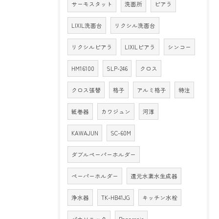
サーモスタット
洗面所
ピアラ
LIXIL洗面台
リクシル洗面台
リクシルピアラ
LIXILピアラ
シンコー
HM16100
SLP-246
クロス
クロス張替
格子
アルミ格子
特注
紙巻器
カワジュン
河淳
KAWAJUN
SC-60M
ダブルペーパーホルダー
ペーパーホルダー
還元水素水生成器
浄水器
TK-HB41JG
キッチン水栓