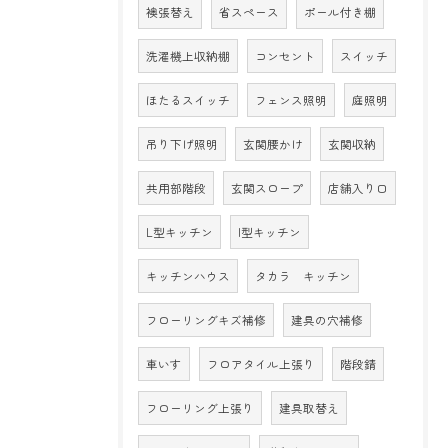
襖張替え
省スペース
ポール付き棚
洗濯機上収納棚
コンセント
スイッチ
ほたるスイッチ
フェンス照明
庭照明
吊り下げ照明
玄関腰かけ
玄関収納
共用部階段
玄関スロープ
店舗入り口
L型キッチン
I型キッチン
キッチンハウス
タカラ キッチン
フローリングキズ補修
建具の穴補修
車いす
フロアタイル上張り
階段錆
フローリング上張り
建具取替え