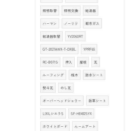
照明取替
照明交換
給湯器
ハーマン
ノーリツ
都市ガス
給湯器取替
YV2060RT
GT-2027AWX-T-DXBL
YPRF65
RC-B071S
押入
屋根
瓦
ルーフィング
桟木
防水シート
熨斗瓦
のし瓦
オーバーヘッドシャワー
防草シート
LIXILシエラS
SF-HE452SYX
ホワイトボード
ルームアート