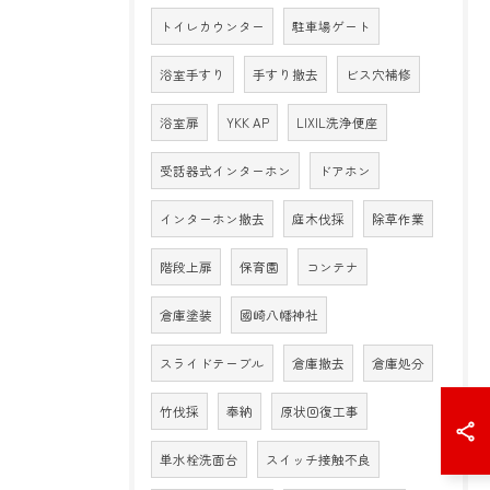
トイレカウンター
駐車場ゲート
浴室手すり
手すり撤去
ビス穴補修
浴室扉
YKK AP
LIXIL洗浄便座
受話器式インターホン
ドアホン
インターホン撤去
庭木伐採
除草作業
階段上扉
保育園
コンテナ
倉庫塗装
國崎八幡神社
スライドテーブル
倉庫撤去
倉庫処分
竹伐採
奉納
原状回復工事
単水栓洗面台
スイッチ接触不良