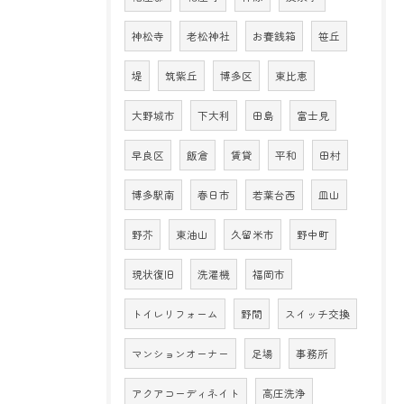
神松寺
老松神社
お賽銭箱
笹丘
堤
筑紫丘
博多区
東比恵
大野城市
下大利
田島
富士見
早良区
飯倉
賃貸
平和
田村
博多駅南
春日市
若葉台西
皿山
野芥
東油山
久留米市
野中町
現状復旧
洗濯機
福岡市
トイレリフォーム
野間
スイッチ交換
マンションオーナー
足場
事務所
アクアコーディネイト
高圧洗浄