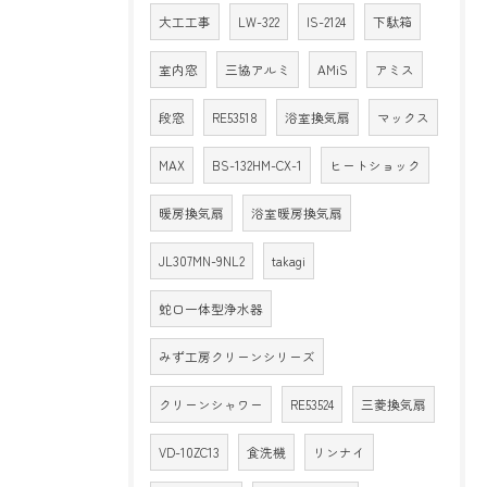
大工工事
LW-322
IS-2124
下駄箱
室内窓
三協アルミ
AMiS
アミス
段窓
RE53518
浴室換気扇
マックス
MAX
BS-132HM-CX-1
ヒートショック
暖房換気扇
浴室暖房換気扇
JL307MN-9NL2
takagi
蛇口一体型浄水器
みず工房クリーンシリーズ
クリーンシャワー
RE53524
三菱換気扇
VD-10ZC13
食洗機
リンナイ