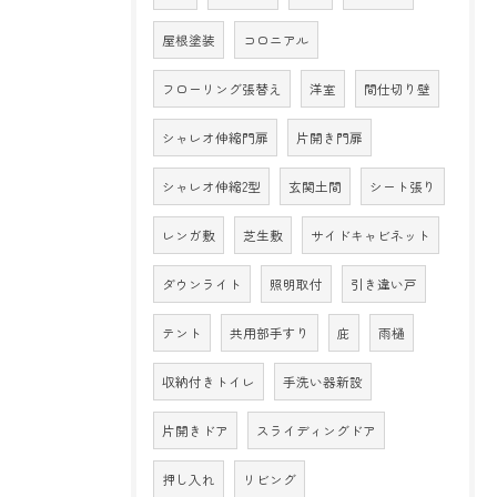
屋根塗装
コロニアル
フローリング張替え
洋室
間仕切り壁
シャレオ伸縮門扉
片開き門扉
シャレオ伸縮2型
玄関土間
シート張り
レンガ敷
芝生敷
サイドキャビネット
ダウンライト
照明取付
引き違い戸
テント
共用部手すり
庇
雨樋
収納付きトイレ
手洗い器新設
片開きドア
スライディングドア
押し入れ
リビング