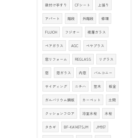
後付け手すり
CFシート
上張り
アパート
階段
外階段
修理
FUJIOH
フジオー
複層ガラス
ペアガラス
AGC
ペヤプラス
窓リフォーム
REGLASS
リグラス
窓
窓ガラス
内窓
バルコニー
サイディング
ニチハ
笠木
板金
ガルバリウム鋼板
カーペット
土間
クッションフロア
浴室水栓
水栓
タカギ
BF-KA145TSJM
JM957