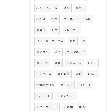
福岡リフォーム
破風
鼻隠し
福岡県
小戸
カーポート
仏間
糸島市
折戸
ブレーカー
ブレーカーボックス
電気
壁
雪見障子
収納
カップボード
ガレージ
増築
サンルーム
LOE-E
インプラス
暑さ対策
漏水
LOW-E
洗濯機用水栓
カクダイ
KAKUDAI
732-003-13
アプリコット
アプリコットF3
可動棚
野方