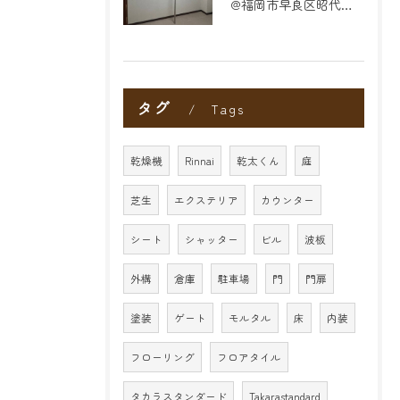
@福岡市早良区昭代のリフォーム
タグ
Tags
乾燥機
Rinnai
乾太くん
庭
芝生
エクステリア
カウンター
シート
シャッター
ビル
波板
外構
倉庫
駐車場
門
門扉
塗装
ゲート
モルタル
床
内装
フローリング
フロアタイル
タカラスタンダード
Takarastandard