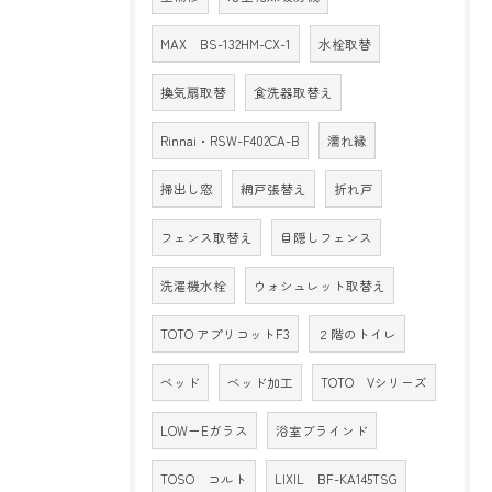
MAX BS-132HM-CX-1
水栓取替
換気扇取替
食洗器取替え
Rinnai・RSW-F402CA-B
濡れ縁
掃出し窓
網戸張替え
折れ戸
フェンス取替え
目隠しフェンス
洗濯機水栓
ウォシュレット取替え
TOTO アプリコットF3
２階のトイレ
ベッド
ベッド加工
TOTO Vシリーズ
LOW－Eガラス
浴室ブラインド
TOSO コルト
LIXIL BF-KA145TSG