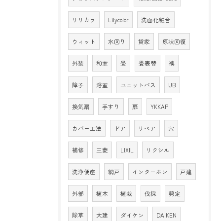
リリカラ
Lilycolor
洗面化粧台
ウィット
水回り
貸家
原状回復
外装
和室
畳
畳表替
襖
障子
浴室
ユニットバス
UB
換気扇
手すり
扉
YKKAP
カバー工法
ドア
リペア
穴
補修
三菱
LIXIL
リクシル
洗浄便座
網戸
インターホン
戸建
外部
植木
植栽
伐採
剪定
除草
大建
ダイケン
DAIKEN