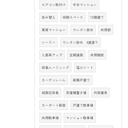
エアコン取付け
中古マンション
住み替え
収納スペース
10階建て
賃貸マンション
ウレタン防水
共用部
シーラー
ウレタン防水 4度塗り
入居率アップ
玄関通路
共用階段
田島ルーフィング
塩ビシート
カーテンレール
新築戸建て
城南区田島
洗濯機置き場
外部建具
カーポート新設
戸建て駐車場
共用駐車場
マンション駐車場