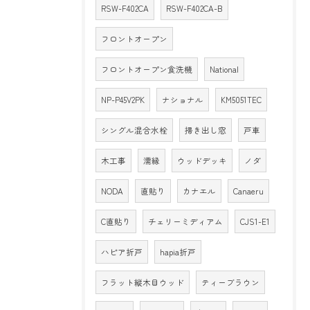
RSW-F402CA
RSW-F402CA-B
フロントオープン
フロントオープン食洗機
National
NP-P45V2PK
ナショナル
KM5051TEC
シングル混合水栓
掃き出し窓
戸車
木工事
濡縁
ウッドデッキ
ノダ
NODA
直貼り
カナエル
Canaeru
C直貼り
チェリーミディアム
CJS1-E1
ハピア折戸
hapia折戸
フラット縦木目ウッド
ティーブラウン