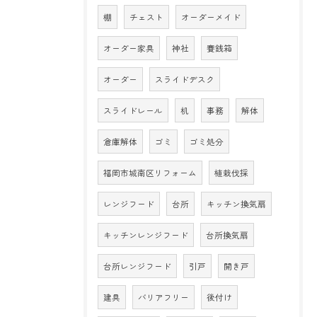
棚
チェスト
オーダーメイド
オーダー家具
神社
賽銭箱
オーダー
スライドデスク
スライドレール
机
事務
解体
倉庫解体
ゴミ
ゴミ処分
福岡市城南区リフォーム
植栽伐採
レンジフード
台所
キッチン換気扇
キッチンレンジフード
台所換気扇
台所レンジフード
引戸
開き戸
建具
バリアフリー
後付け