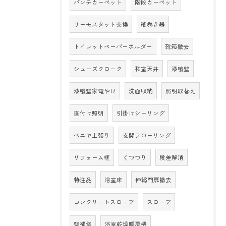
パンチカーペット
階段カーペット
サーモスタット交換
紙巻き器
トイレットペーパーホルダー
靴箱撤去
シューズクローク
和室天井
漆喰壁
漆喰壁家電やけ
洗面収納
照明取替え
直付け照明
引掛けシーリング
ベニヤ上張り
玄関フローリング
リフォーム框
くつづり
段差解消
特注品
浴室床
伸縮門扉撤去
コンクリートスロープ
スロープ
壁補修
浴室乾燥暖房機