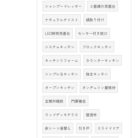
シャンプードレッサー
３面鏡の洗面台
ナチュラルテイスト
鏡取り付け
LED照明洗面台
センサー付き蛇口
システムキッチン
ブロックキッチン
キッチンリフォーム
カウンターキッチン
シンプルなキッチン
独立キッチン
オープンキッチン
オンデュリン屋根材
玄関外階段
門扉撤去
ウッドデッキテラス
壁造作
床シート張替え
引き戸
スライドドア