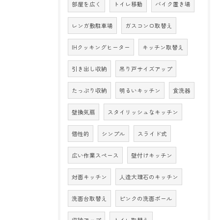
部屋を広く
トイレ移動
バイク置き場
レンガ敷駐車場
ガスコンロ取替え
IHクッキングヒーター
キッチン取替え
引き出し収納
吊り戸サイズアップ
たっぷり収納
明るいキッチン
食洗器
壁換気扇
スタイリッシュなキッチン
個性的
シンプル
スライド式
広い作業スペース
壁付けキッチン
対面キッチン
人造大理石のキッチン
洗面台取替え
ピンクの洗面ボール