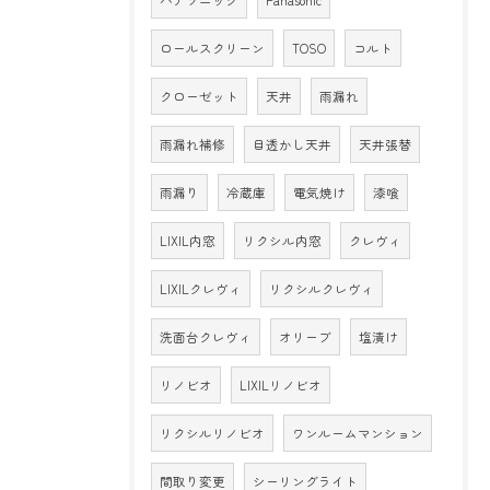
パナソニック
Panasonic
ロールスクリーン
TOSO
コルト
クローゼット
天井
雨漏れ
雨漏れ補修
目透かし天井
天井張替
雨漏り
冷蔵庫
電気焼け
漆喰
LIXIL内窓
リクシル内窓
クレヴィ
LIXILクレヴィ
リクシルクレヴィ
洗面台クレヴィ
オリーブ
塩漬け
リノビオ
LIXILリノビオ
リクシルリノビオ
ワンルームマンション
間取り変更
シーリングライト