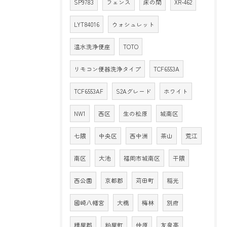
SP9783
フェンス
床の間
XR-462
LYT84016
ウォシュレット
温水洗浄便座
TOTO
リモコン便器洗浄タイプ
TCF6553A
TCF6553AF
S2Aグレード
ホワイト
NW1
西区
生の松原
城南区
七隈
中央区
西中洲
茶山
荒江
南区
大池
福岡市城南区
干隈
西公園
京都郡
苅田町
稲光
國崎八幡宮
大橋
梅林
別府
糟屋郡
粕屋町
仲原
友泉亭