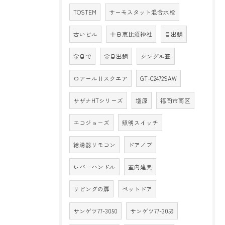
TOSTEM
サーモスタット混合水栓
古いビル
十日恵比須神社
目出鯛
金目で
金目出鯛
シングル葺
ロアールⅡスクエア
GT-C2472SAW
サザナHTシリーズ
塩原
福岡市南区
エコジョーズ
照明スイッチ
給湯器リモコン
ドアノブ
レバーハンドル
室内建具
リビングの扉
ペットドア
サンゲツ77-3050
サンゲツ77-3059