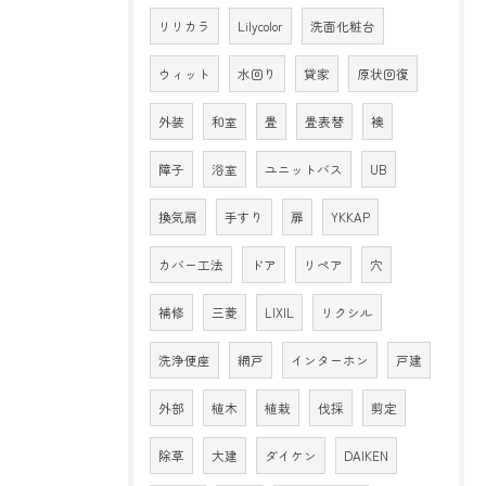
リリカラ
Lilycolor
洗面化粧台
ウィット
水回り
貸家
原状回復
外装
和室
畳
畳表替
襖
障子
浴室
ユニットバス
UB
換気扇
手すり
扉
YKKAP
カバー工法
ドア
リペア
穴
補修
三菱
LIXIL
リクシル
洗浄便座
網戸
インターホン
戸建
外部
植木
植栽
伐採
剪定
除草
大建
ダイケン
DAIKEN