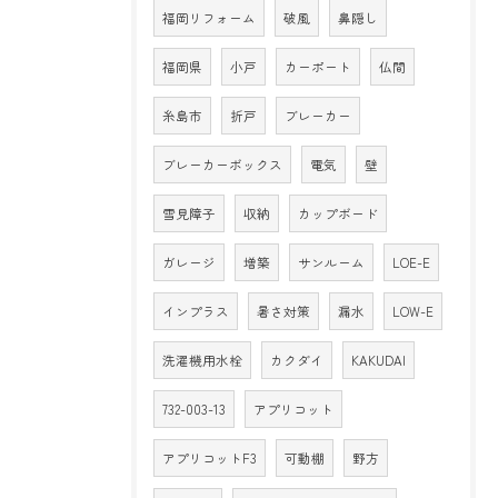
福岡リフォーム
破風
鼻隠し
福岡県
小戸
カーポート
仏間
糸島市
折戸
ブレーカー
ブレーカーボックス
電気
壁
雪見障子
収納
カップボード
ガレージ
増築
サンルーム
LOE-E
インプラス
暑さ対策
漏水
LOW-E
洗濯機用水栓
カクダイ
KAKUDAI
732-003-13
アプリコット
アプリコットF3
可動棚
野方