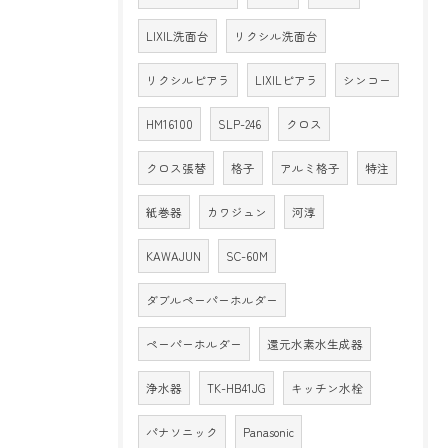
LIXIL洗面台
リクシル洗面台
リクシルピアラ
LIXILピアラ
シンコー
HM16100
SLP-246
クロス
クロス張替
格子
アルミ格子
特注
紙巻器
カワジュン
河淳
KAWAJUN
SC-60M
ダブルペーパーホルダー
ペーパーホルダー
還元水素水生成器
浄水器
TK-HB41JG
キッチン水栓
パナソニック
Panasonic