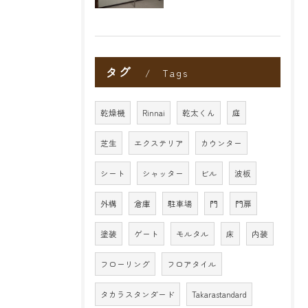
タグ
Tags
乾燥機
Rinnai
乾太くん
庭
芝生
エクステリア
カウンター
シート
シャッター
ビル
波板
外構
倉庫
駐車場
門
門扉
塗装
ゲート
モルタル
床
内装
フローリング
フロアタイル
タカラスタンダード
Takarastandard