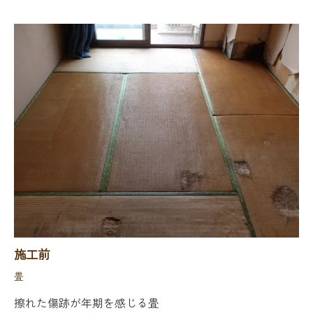
施工前
畳
擦れた傷跡が年期を感じる畳