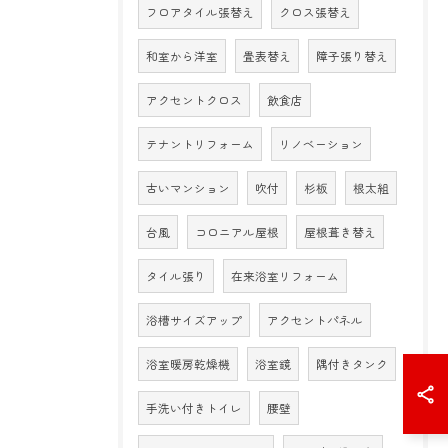
フロアタイル張替え
クロス張替え
和室から洋室
畳表替え
障子張り替え
アクセントクロス
飲食店
テナントリフォーム
リノベーション
古いマンション
吹付
杉板
根太組
台風
コロニアル屋根
屋根葺き替え
タイル張り
在来浴室リフォーム
浴槽サイズアップ
アクセントパネル
浴室暖房乾燥機
浴室鏡
隅付きタンク
手洗い付きトイレ
腰壁