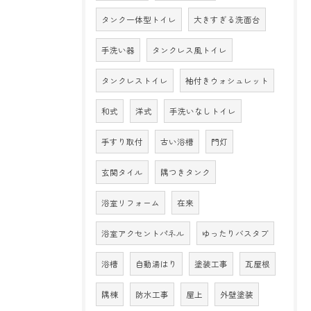
タンク一体型トイレ
大きすぎる洗面台
手洗い器
タンクレス風トイレ
タンクレストイレ
袖付きウォシュレット
和式
洋式
手洗いなしトイレ
手すり取付
古い浴槽
門灯
玄関タイル
隅つきタンク
浴室リフォーム
在来
浴室アクセントパネル
ゆったりバスタブ
浴槽
自動湯はり
塗装工事
瓦屋根
隅棟
防水工事
屋上
外壁塗装