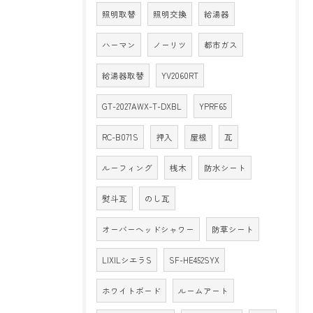
照明取替
照明交換
給湯器
ハーマン
ノーリツ
都市ガス
給湯器取替
YV2060RT
GT-2027AWX-T-DXBL
YPRF65
RC-B071S
押入
屋根
瓦
ルーフィング
桟木
防水シート
熨斗瓦
のし瓦
オーバーヘッドシャワー
防草シート
LIXILシエラS
SF-HE452SYX
ホワイトボード
ルームアート