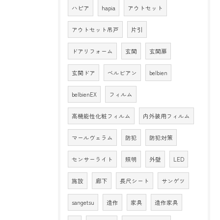
ハピア
hapia
アウトセット
アウトセット吊戸
片引
ドアリフォーム
玄関
玄関扉
玄関ドア
ベルビアン
belbien
belbienEX
フィルム
高機能性化粧フィルム
内外装用フィルム
マールヴェラム
防犯
防犯対策
センサーライト
照明
外壁
LED
施設
廊下
長尺シート
サンゲツ
sangetsu
造作
家具
造作家具