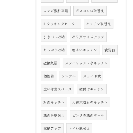
レンガ敷駐車場
ガスコンロ取替え
IHクッキングヒーター
キッチン取替え
引き出し収納
吊り戸サイズアップ
たっぷり収納
明るいキッチン
食洗器
壁換気扇
スタイリッシュなキッチン
個性的
シンプル
スライド式
広い作業スペース
壁付けキッチン
対面キッチン
人造大理石のキッチン
洗面台取替え
ピンクの洗面ボール
収納アップ
トイレ取替え