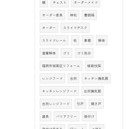
棚
チェスト
オーダーメイド
オーダー家具
神社
賽銭箱
オーダー
スライドデスク
スライドレール
机
事務
解体
倉庫解体
ゴミ
ゴミ処分
福岡市城南区リフォーム
植栽伐採
レンジフード
台所
キッチン換気扇
キッチンレンジフード
台所換気扇
台所レンジフード
引戸
開き戸
建具
バリアフリー
後付け
後付け手すり
CFシート
上張り