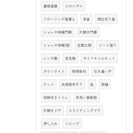
屋根塗装
コロニアル
フローリング張替え
洋室
間仕切り壁
シャレオ伸縮門扉
片開き門扉
シャレオ伸縮2型
玄関土間
シート張り
レンガ敷
芝生敷
サイドキャビネット
ダウンライト
照明取付
引き違い戸
テント
共用部手すり
庇
雨樋
収納付きトイレ
手洗い器新設
片開きドア
スライディングドア
押し入れ
リビング