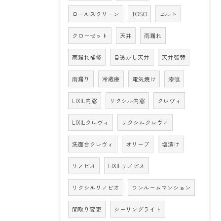
ロールスクリーン
TOSO
コルト
クローゼット
天井
雨漏れ
雨漏れ補修
目透かし天井
天井張替
雨漏り
冷蔵庫
電気焼け
漆喰
LIXIL内窓
リクシル内窓
クレヴィ
LIXILクレヴィ
リクシルクレヴィ
洗面台クレヴィ
オリーブ
塩漬け
リノビオ
LIXILリノビオ
リクシルリノビオ
ワンルームマンション
間取り変更
シーリングライト