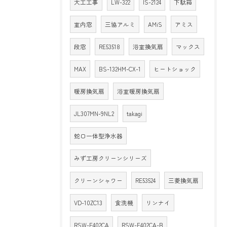
大工工事
LW-322
IS-2124
下駄箱
室内窓
三協アルミ
AMiS
アミス
段窓
RE53518
浴室換気扇
マックス
MAX
BS-132HM-CX-1
ヒートショック
暖房換気扇
浴室暖房換気扇
JL307MN-9NL2
takagi
蛇口一体型浄水器
みず工房クリーンシリーズ
クリーンシャワー
RE53524
三菱換気扇
VD-10ZC13
食洗機
リンナイ
RSW-F402CA
RSW-F402CA-B