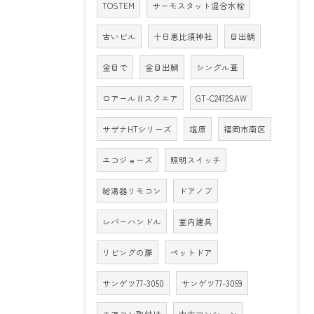
TOSTEM
サーモスタット混合水栓
古いビル
十日恵比須神社
目出鯛
金目で
金目出鯛
シングル葺
ロアールⅡスクエア
GT-C2472SAW
サザナHTシリーズ
塩原
福岡市南区
エコジョーズ
照明スイッチ
給湯器リモコン
ドアノブ
レバーハンドル
室内建具
リビングの扉
ペットドア
サンゲツ77-3050
サンゲツ77-3059
エアコン取付け
中古マンション