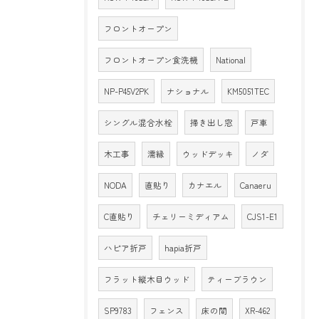
フロントオープン
フロントオープン食洗機
National
NP-P45V2PK
ナショナル
KM5051TEC
シングル混合水栓
掃き出し窓
戸車
木工事
濡縁
ウッドデッキ
ノダ
NODA
直貼り
カナエル
Canaeru
C直貼り
チェリーミディアム
CJS1-E1
ハピア折戸
hapia折戸
フラット縦木目ウッド
ティーブラウン
SP9783
フェンス
床の間
XR-462