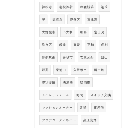
神松寺
老松神社
お賽銭箱
笹丘
堤
筑紫丘
博多区
東比恵
大野城市
下大利
田島
富士見
早良区
飯倉
賃貸
平和
田村
博多駅南
春日市
若葉台西
皿山
野芥
東油山
久留米市
野中町
現状復旧
洗濯機
福岡市
トイレリフォーム
野間
スイッチ交換
マンションオーナー
足場
事務所
アクアコーディネイト
高圧洗浄