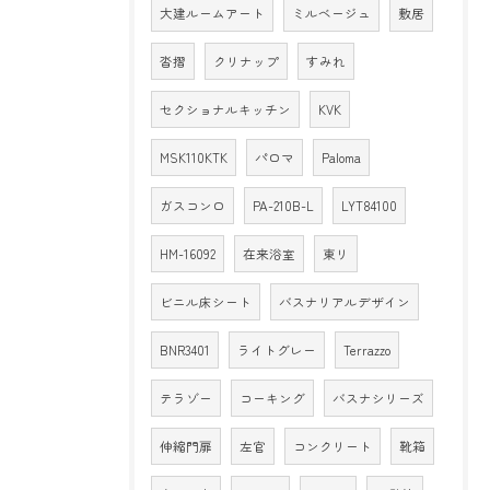
大建ルームアート
ミルベージュ
敷居
沓摺
クリナップ
すみれ
セクショナルキッチン
KVK
MSK110KTK
パロマ
Paloma
ガスコンロ
PA-210B-L
LYT84100
HM-16092
在来浴室
東リ
ビニル床シート
バスナリアルデザイン
BNR3401
ライトグレー
Terrazzo
テラゾー
コーキング
バスナシリーズ
伸縮門扉
左官
コンクリート
靴箱