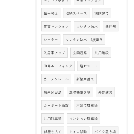
住み替え
収納スペース
10階建て
賃貸マンション
ウレタン防水
共用部
シーラー
ウレタン防水 4度塗り
入居率アップ
玄関通路
共用階段
田島ルーフィング
塩ビシート
カーテンレール
新築戸建て
城南区田島
洗濯機置き場
外部建具
カーポート新設
戸建て駐車場
共用駐車場
マンション駐車場
部屋を広く
トイレ移動
バイク置き場