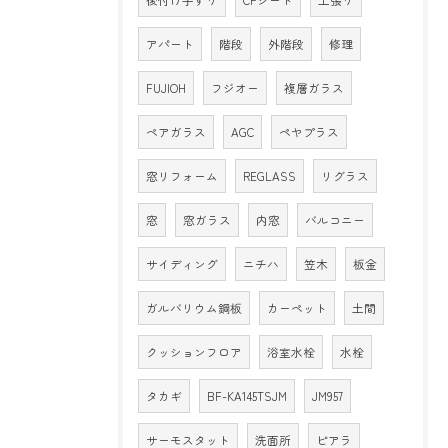
アパート
階段
外階段
修理
FUJIOH
フジオー
複層ガラス
ペアガラス
AGC
ペヤプラス
窓リフォーム
REGLASS
リグラス
窓
窓ガラス
内窓
バルコニー
サイディング
ニチハ
笠木
板金
ガルバリウム鋼板
カーペット
土間
クッションフロア
浴室水栓
水栓
タカギ
BF-KA145TSJM
JM957
サーモスタット
洗面所
ピアラ