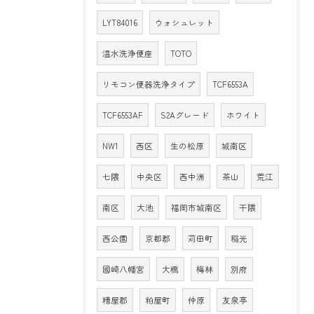
LYT84016
ウォシュレット
温水洗浄便座
TOTO
リモコン便器洗浄タイプ
TCF6553A
TCF6553AF
S2Aグレード
ホワイト
NW1
西区
生の松原
城南区
七隈
中央区
西中洲
茶山
荒江
南区
大池
福岡市城南区
干隈
西公園
京都郡
苅田町
稲光
國崎八幡宮
大橋
梅林
別府
糟屋郡
粕屋町
仲原
友泉亭