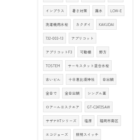
インプラス
暑さ対策
漏水
LOW-E
洗濯機用水栓
カクダイ
KAKUDAI
732-003-13
アプリコット
アプリコットF3
可動棚
野方
TOSTEM
サーモスタット混合水栓
古いビル
十日恵比須神社
目出鯛
金目で
金目出鯛
シングル葺
ロアールⅡスクエア
GT-C2472SAW
サザナHTシリーズ
塩原
福岡市南区
エコジョーズ
照明スイッチ