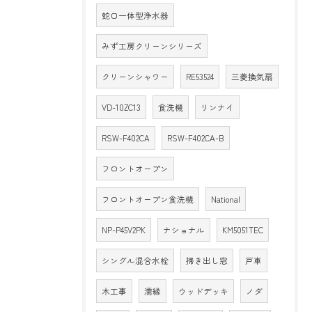
蛇口一体型浄水器
みず工房クリーンシリーズ
クリーンシャワー
RE53524
三菱換気扇
VD-10ZC13
食洗機
リンナイ
RSW-F402CA
RSW-F402CA-B
フロントオープン
フロントオープン食洗機
National
NP-P45V2PK
ナショナル
KM5051TEC
シングル混合水栓
掃き出し窓
戸車
木工事
濡縁
ウッドデッキ
ノダ