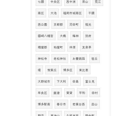
七隈
中央区
西中洲
茶山
荒江
南区
大池
福岡市城南区
干隈
西公園
京都郡
苅田町
稲光
國崎八幡宮
大橋
梅林
別府
糟屋郡
粕屋町
仲原
友泉亭
神松寺
老松神社
お賽銭箱
笹丘
堤
筑紫丘
博多区
東比恵
大野城市
下大利
田島
富士見
早良区
飯倉
賃貸
平和
田村
博多駅南
春日市
若葉台西
皿山
野芥
東油山
久留米市
野中町