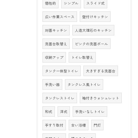
個性的
シンプル
スライド式
広い作業スペース
壁付けキッチン
対面キッチン
人造大理石のキッチン
洗面台取替え
ピンクの洗面ボール
収納アップ
トイレ取替え
タンク一体型トイレ
大きすぎる洗面台
手洗い器
タンクレス風トイレ
タンクレストイレ
袖付きウォシュレット
和式
洋式
手洗いなしトイレ
手すり取付
古い浴槽
門灯