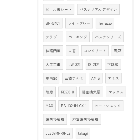
ビニル床シート
バスナリアルデザイン
BNR3401
ライトグレー
Terrazzo
テラゾー
コーキング
バスナシリーズ
伸縮門扉
左官
コンクリート
靴箱
大工工事
LW-322
IS-2124
下駄箱
室内窓
三協アルミ
AMiS
アミス
段窓
RE53518
浴室換気扇
マックス
MAX
BS-132HM-CX-1
ヒートショック
暖房換気扇
浴室暖房換気扇
JL307MN-9NL2
takagi