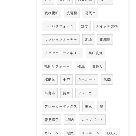
現状復旧
洗濯機
福岡市
トイレリフォーム
野間
スイッチ交換
マンションオーナー
足場
事務所
アクアコーディネイト
高圧洗浄
福岡リフォーム
破風
鼻隠し
福岡県
小戸
カーポート
仏間
糸島市
折戸
ブレーカー
ブレーカーボックス
電気
壁
雪見障子
収納
カップボード
ガレージ
増築
サンルーム
LOE-E