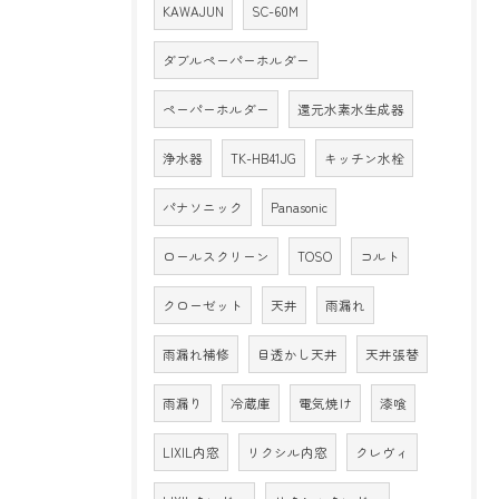
KAWAJUN
SC-60M
ダブルペーパーホルダー
ペーパーホルダー
還元水素水生成器
浄水器
TK-HB41JG
キッチン水栓
パナソニック
Panasonic
ロールスクリーン
TOSO
コルト
クローゼット
天井
雨漏れ
雨漏れ補修
目透かし天井
天井張替
雨漏り
冷蔵庫
電気焼け
漆喰
LIXIL内窓
リクシル内窓
クレヴィ