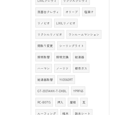
LIXILクレヴィ
リクシルクレヴィ
洗面台クレヴィ
オリーブ
塩漬け
リノビオ
LIXILリノビオ
リクシルリノビオ
ワンルームマンション
間取り変更
シーリングライト
照明取替
照明交換
給湯器
ハーマン
ノーリツ
都市ガス
給湯器取替
YV2060RT
GT-2027AWX-T-DXBL
YPRF65
RC-B071S
押入
屋根
瓦
ルーフィング
桟木
防水シート