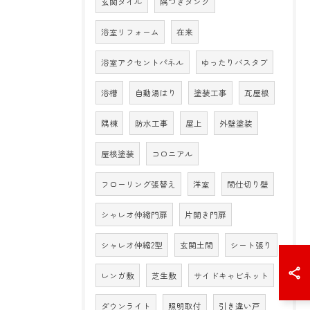
玄関タイル
隅つきタンク
浴室リフォーム
在来
浴室アクセントパネル
ゆったりバスタブ
浴槽
自動湯はり
塗装工事
瓦屋根
隅棟
防水工事
屋上
外壁塗装
屋根塗装
コロニアル
フローリング張替え
洋室
間仕切り壁
シャレオ伸縮門扉
片開き門扉
シャレオ伸縮2型
玄関土間
シート張り
レンガ敷
芝生敷
サイドキャビネット
ダウンライト
照明取付
引き違い戸