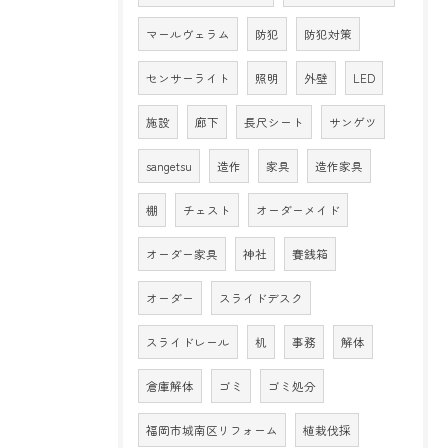
マールヴェラム
防犯
防犯対策
センサーライト
照明
外壁
LED
施設
廊下
長尺シート
サンゲツ
sangetsu
造作
家具
造作家具
棚
チェスト
オーダーメイド
オーダー家具
神社
賽銭箱
オーダー
スライドデスク
スライドレール
机
事務
解体
倉庫解体
ゴミ
ゴミ処分
福岡市城南区リフォーム
植栽伐採