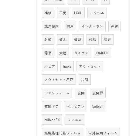
補修
三菱
LIXIL
リクシル
洗浄便座
網戸
インターホン
戸建
外部
植木
植栽
伐採
剪定
除草
大建
ダイケン
DAIKEN
ハピア
hapia
アウトセット
アウトセット吊戸
片引
ドアリフォーム
玄関
玄関扉
玄関ドア
ベルビアン
belbien
belbienEX
フィルム
高機能性化粧フィルム
内外装用フィルム