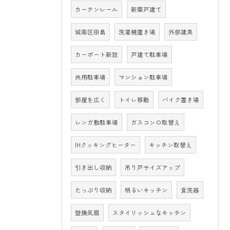
カーテンレール
新築戸建て
城南区田島
洗濯機置き場
外部建具
カーポート新設
戸建て駐車場
共用駐車場
マンション駐車場
部屋を広く
トイレ移動
バイク置き場
レンガ敷駐車場
ガスコンロ取替え
IHクッキングヒーター
キッチン取替え
引き出し収納
吊り戸サイズアップ
たっぷり収納
明るいキッチン
食洗器
壁換気扇
スタイリッシュなキッチン