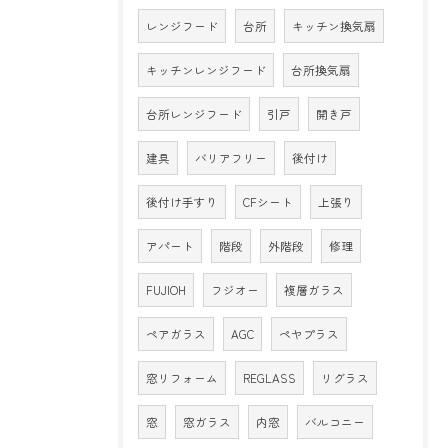
レンジフード
台所
キッチン換気扇
キッチンレンジフード
台所換気扇
台所レンジフード
引戸
開き戸
建具
バリアフリー
後付け
後付け手すり
CFシート
上張り
アパート
階段
外階段
修理
FUJIOH
フジオー
複層ガラス
ペアガラス
AGC
ペヤプラス
窓リフォーム
REGLASS
リグラス
窓
窓ガラス
内窓
バルコニー