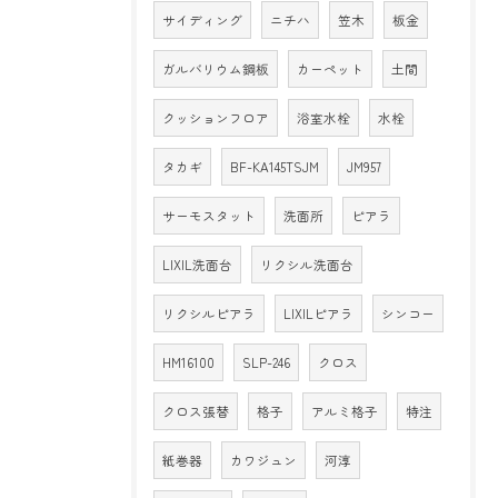
サイディング
ニチハ
笠木
板金
ガルバリウム鋼板
カーペット
土間
クッションフロア
浴室水栓
水栓
タカギ
BF-KA145TSJM
JM957
サーモスタット
洗面所
ピアラ
LIXIL洗面台
リクシル洗面台
リクシルピアラ
LIXILピアラ
シンコー
HM16100
SLP-246
クロス
クロス張替
格子
アルミ格子
特注
紙巻器
カワジュン
河淳