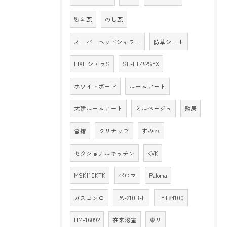
熨斗瓦
のし瓦
オーバーヘッドシャワー
防草シート
LIXILシエラS
SF-HE452SYX
ホワイトボード
ルームアート
大建ルームアート
ミルベージュ
敷居
沓摺
クリナップ
すみれ
セクショナルキッチン
KVK
MSK110KTK
パロマ
Paloma
ガスコンロ
PA-210B-L
LYT84100
HM-16092
在来浴室
東リ