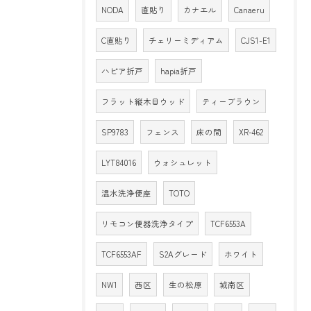
NODA
直貼り
カナエル
Canaeru
C直貼り
チェリーミディアム
CJS1-E1
ハピア折戸
hapia折戸
フラット縦木目ウッド
ティーブラウン
SP9783
フェンス
床の間
XR-462
LYT84016
ウォシュレット
温水洗浄便座
TOTO
リモコン便器洗浄タイプ
TCF6553A
TCF6553AF
S2Aグレード
ホワイト
NW1
西区
生の松原
城南区