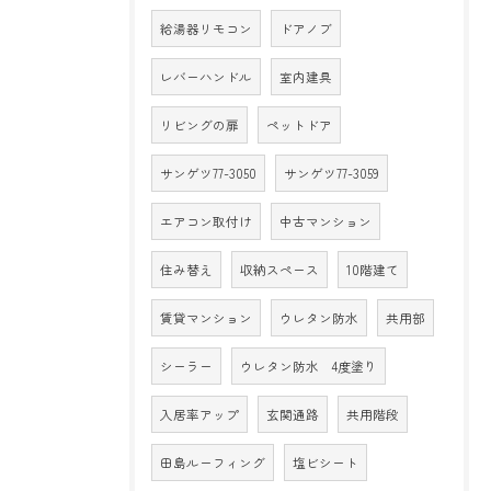
給湯器リモコン
ドアノブ
レバーハンドル
室内建具
リビングの扉
ペットドア
サンゲツ77-3050
サンゲツ77-3059
エアコン取付け
中古マンション
住み替え
収納スペース
10階建て
賃貸マンション
ウレタン防水
共用部
シーラー
ウレタン防水 4度塗り
入居率アップ
玄関通路
共用階段
田島ルーフィング
塩ビシート