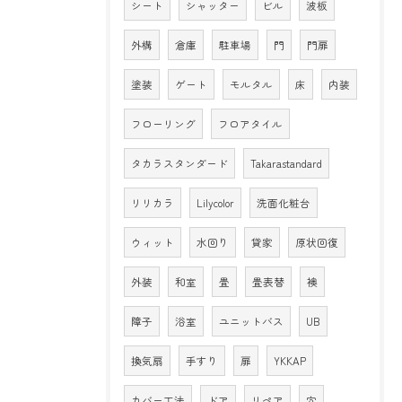
シート
シャッター
ビル
波板
外構
倉庫
駐車場
門
門扉
塗装
ゲート
モルタル
床
内装
フローリング
フロアタイル
タカラスタンダード
Takarastandard
リリカラ
Lilycolor
洗面化粧台
ウィット
水回り
貸家
原状回復
外装
和室
畳
畳表替
襖
障子
浴室
ユニットバス
UB
換気扇
手すり
扉
YKKAP
カバー工法
ドア
リペア
穴