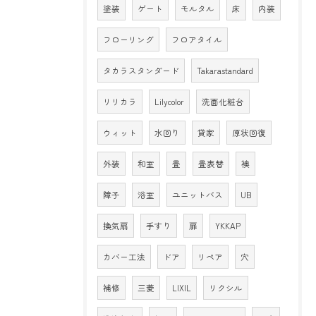
塗装
ゲート
モルタル
床
内装
フローリング
フロアタイル
タカラスタンダード
Takarastandard
リリカラ
Lilycolor
洗面化粧台
ウィット
水回り
貸家
原状回復
外装
和室
畳
畳表替
襖
障子
浴室
ユニットバス
UB
換気扇
手すり
扉
YKKAP
カバー工法
ドア
リペア
穴
補修
三菱
LIXIL
リクシル