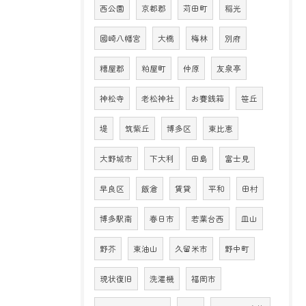
西公園
京都郡
苅田町
稲光
國崎八幡宮
大橋
梅林
別府
糟屋郡
粕屋町
仲原
友泉亭
神松寺
老松神社
お賽銭箱
笹丘
堤
筑紫丘
博多区
東比恵
大野城市
下大利
田島
富士見
早良区
飯倉
賃貸
平和
田村
博多駅南
春日市
若葉台西
皿山
野芥
東油山
久留米市
野中町
現状復旧
洗濯機
福岡市