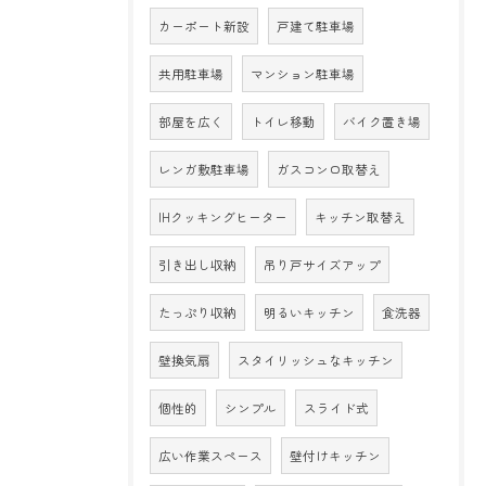
カーポート新設
戸建て駐車場
共用駐車場
マンション駐車場
部屋を広く
トイレ移動
バイク置き場
レンガ敷駐車場
ガスコンロ取替え
IHクッキングヒーター
キッチン取替え
引き出し収納
吊り戸サイズアップ
たっぷり収納
明るいキッチン
食洗器
壁換気扇
スタイリッシュなキッチン
個性的
シンプル
スライド式
広い作業スペース
壁付けキッチン