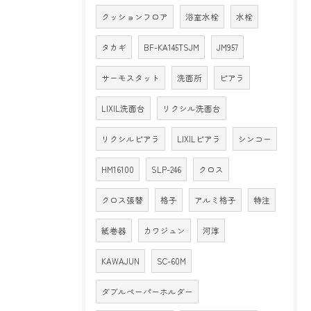
クッションフロア
浴室水栓
水栓
タカギ
BF-KA145TSJM
JM957
サーモスタット
洗面所
ピアラ
LIXIL洗面台
リクシル洗面台
リクシルピアラ
LIXILピアラ
シンコー
HM16100
SLP-246
クロス
クロス張替
格子
アルミ格子
特注
紙巻器
カワジュン
河淳
KAWAJUN
SC-60M
ダブルペーパーホルダー