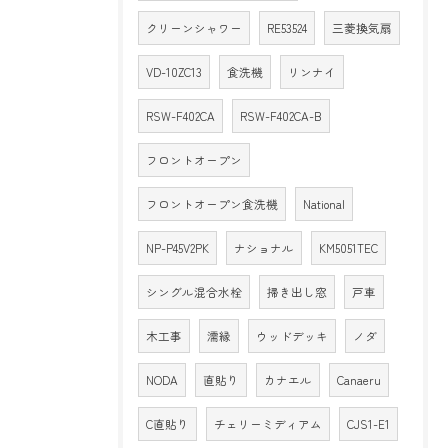
クリーンシャワー
RE53524
三菱換気扇
VD-10ZC13
食洗機
リンナイ
RSW-F402CA
RSW-F402CA-B
フロントオープン
フロントオープン食洗機
National
NP-P45V2PK
ナショナル
KM5051TEC
シングル混合水栓
掃き出し窓
戸車
木工事
濡縁
ウッドデッキ
ノダ
NODA
直貼り
カナエル
Canaeru
C直貼り
チェリーミディアム
CJS1-E1