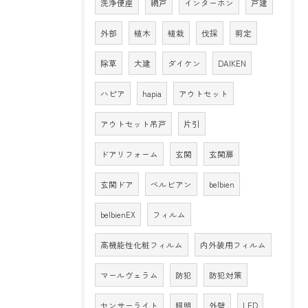
洗浄便座
網戸
インターホン
戸建
外部
植木
植栽
伐採
剪定
除草
大建
ダイケン
DAIKEN
ハピア
hapia
アウトセット
アウトセット吊戸
片引
ドアリフォーム
玄関
玄関扉
玄関ドア
ベルビアン
belbien
belbienEX
フィルム
高機能性化粧フィルム
内外装用フィルム
マールヴェラム
防犯
防犯対策
センサーライト
照明
外壁
LED