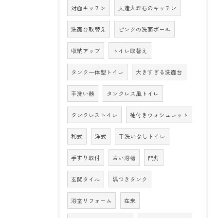
対面キッチン
人造大理石のキッチン
洗面台取替え
ピンクの洗面ボール
収納アップ
トイレ取替え
タンク一体型トイレ
大きすぎる洗面台
手洗い器
タンクレス風トイレ
タンクレストイレ
袖付きウォシュレット
和式
洋式
手洗いなしトイレ
手すり取付
古い浴槽
門灯
玄関タイル
隅つきタンク
浴室リフォーム
在来