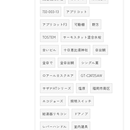
732-003-13
アプリコット
アプリコットF3
可動棚
野方
TOSTEM
サーモスタット混合水栓
古いビル
十日恵比須神社
目出鯛
金目で
金目出鯛
シングル葺
ロアールⅡスクエア
GT-C2472SAW
サザナHTシリーズ
塩原
福岡市南区
エコジョーズ
照明スイッチ
給湯器リモコン
ドアノブ
レバーハンドル
室内建具