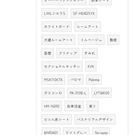
オーバーヘッドシャワー
防草シート
LIXILシエラS
SF-HE452SYX
ホワイトボード
ルームアート
大建ルームアート
ミルベージュ
敷居
沓摺
クリナップ
すみれ
セクショナルキッチン
KVK
MSK110KTK
パロマ
Paloma
ガスコンロ
PA-210B-L
LYT84100
HM-16092
在来浴室
東リ
ビニル床シート
バスナリアルデザイン
BNR3401
ライトグレー
Terrazzo