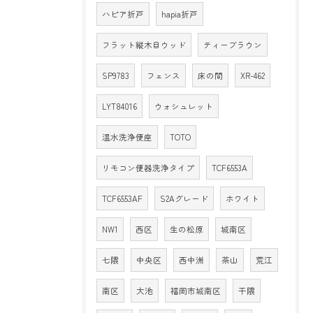
ハピア折戸
hapia折戸
フラット縦木目ウッド
ティーブラウン
SP9783
フェンス
床の間
XR-462
LYT84016
ウォシュレット
温水洗浄便座
TOTO
リモコン便器洗浄タイプ
TCF6553A
TCF6553AF
S2Aグレード
ホワイト
NW1
西区
生の松原
城南区
七隈
中央区
西中洲
茶山
荒江
南区
大池
福岡市城南区
干隈