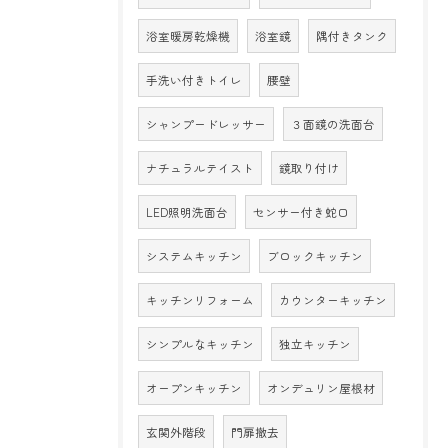
浴室暖房乾燥機
浴室鏡
隅付きタンク
手洗い付きトイレ
腰壁
シャンプードレッサー
３面鏡の洗面台
ナチュラルテイスト
鏡取り付け
LED照明洗面台
センサー付き蛇口
システムキッチン
ブロックキッチン
キッチンリフォーム
カウンターキッチン
シンプルなキッチン
独立キッチン
オープンキッチン
オンデュリン屋根材
玄関外階段
門扉撤去