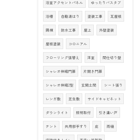
浴室アクセントパネル
ゆったりバスタブ
浴槽
自動湯はり
塗装工事
瓦屋根
隅棟
防水工事
屋上
外壁塗装
屋根塗装
コロニアル
フローリング張替え
洋室
間仕切り壁
シャレオ伸縮門扉
片開き門扉
シャレオ伸縮2型
玄関土間
シート張り
レンガ敷
芝生敷
サイドキャビネット
ダウンライト
照明取付
引き違い戸
テント
共用部手すり
庇
雨樋