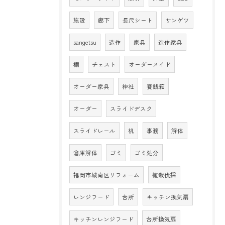
施設
廊下
長尺シート
サンゲツ
sangetsu
造作
家具
造作家具
棚
チェスト
オーダーメイド
オーダー家具
神社
賽銭箱
オーダー
スライドデスク
スライドレール
机
事務
解体
倉庫解体
ゴミ
ゴミ処分
福岡市城南区リフォーム
植栽伐採
レンジフード
台所
キッチン換気扇
キッチンレンジフード
台所換気扇