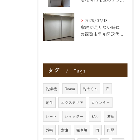
2026/07/13
収納が足りない時に
@福岡市早良区昭代のリフォーム
タグ
Tags
乾燥機
Rinnai
乾太くん
庭
芝生
エクステリア
カウンター
シート
シャッター
ビル
波板
外構
倉庫
駐車場
門
門扉