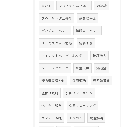
車いす
フロアタイル上張り
階段錆
フローリング上張り
建具取替え
パンチカーペット
階段カーペット
サーモスタット交換
紙巻き器
トイレットペーパーホルダー
靴箱撤去
シューズクローク
和室天井
漆喰壁
漆喰壁家電やけ
洗面収納
照明取替え
直付け照明
引掛けシーリング
ベニヤ上張り
玄関フローリング
リフォーム框
くつづり
段差解消