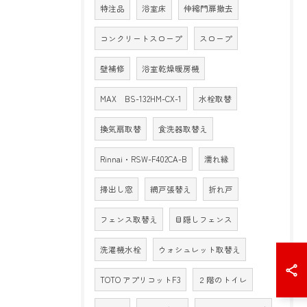
特注品
浴室床
伸縮門扉撤去
コンクリートスロープ
スロープ
壁補修
浴室乾燥暖房機
MAX BS-132HM-CX-1
水栓取替
換気扇取替
食洗器取替え
Rinnai・RSW-F402CA-B
濡れ縁
掃出し窓
網戸張替え
折れ戸
フェンス取替え
目隠しフェンス
洗濯機水栓
ウォシュレット取替え
TOTO アプリコットF3
２階のトイレ