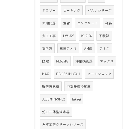
テラゾー
コーキング
バスナシリーズ
伸縮門扉
左官
コンクリート
靴箱
大工工事
LW-322
IS-2124
下駄箱
室内窓
三協アルミ
AMiS
アミス
段窓
RE53518
浴室換気扇
マックス
MAX
BS-132HM-CX-1
ヒートショック
暖房換気扇
浴室暖房換気扇
JL307MN-9NL2
takagi
蛇口一体型浄水器
みず工房クリーンシリーズ