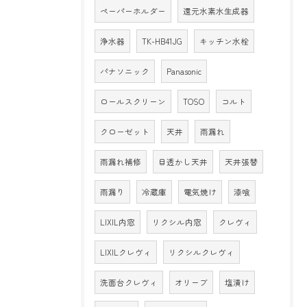
ペーパーホルダー
還元水素水生成器
浄水器
TK-HB41JG
キッチン水栓
パナソニック
Panasonic
ロールスクリーン
TOSO
コルト
クローゼット
天井
雨漏れ
雨漏れ補修
目透かし天井
天井張替
雨漏り
冷蔵庫
電気焼け
漆喰
LIXIL内窓
リクシル内窓
クレヴィ
LIXILクレヴィ
リクシルクレヴィ
洗面台クレヴィ
オリーブ
塩漬け