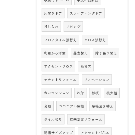
収納付きトイレ
手洗い器新設
片開きドア
スライディングドア
押し入れ
リビング
フロアタイル張替え
クロス張替え
和室から洋室
畳表替え
障子張り替え
アクセントクロス
飲食店
テナントリフォーム
リノベーション
古いマンション
吹付
杉板
根太組
台風
コロニアル屋根
屋根葺き替え
タイル張り
在来浴室リフォーム
浴槽サイズアップ
アクセントパネル