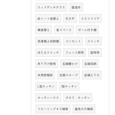
ウッドデッキテラス
壁造作
床シート張替え
引き戸
スライドドア
襖張替え
省スペース
ポール付き棚
洗濯機上収納棚
コンセント
スイッチ
ほたるスイッチ
フェンス照明
庭照明
吊り下げ照明
玄関腰かけ
玄関収納
共用部階段
玄関スロープ
店舗入り口
L型キッチン
I型キッチン
キッチンハウス
タカラ キッチン
フローリングキズ補修
建具の穴補修