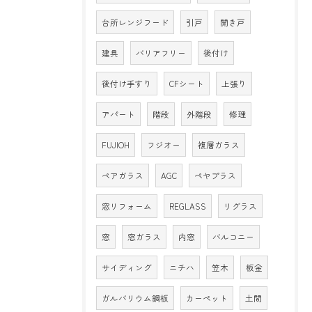
台所レンジフード
引戸
開き戸
建具
バリアフリー
後付け
後付け手すり
CFシート
上張り
アパート
階段
外階段
修理
FUJIOH
フジオー
複層ガラス
ペアガラス
AGC
ペヤプラス
窓リフォーム
REGLASS
リグラス
窓
窓ガラス
内窓
バルコニー
サイディング
ニチハ
笠木
板金
ガルバリウム鋼板
カーペット
土間