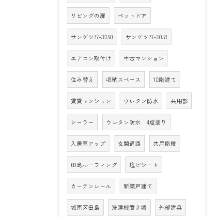
リビングの扉
ペットドア
サンゲツ77-3050
サンゲツ77-3059
エアコン取付け
中古マンション
住み替え
収納スペース
10階建て
賃貸マンション
ウレタン防水
共用部
シーラー
ウレタン防水 4度塗り
入居率アップ
玄関通路
共用階段
田島ルーフィング
塩ビシート
カーテンレール
新築戸建て
城南区田島
洗濯機置き場
外部建具