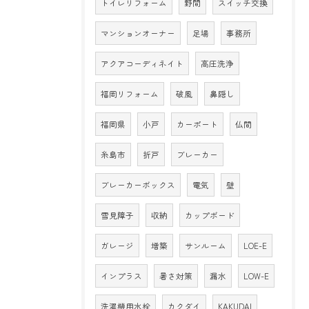
トイレリフォーム
野間
スイッチ交換
マンションオーナー
足場
事務所
アクアコーディネイト
高圧洗浄
福岡リフォーム
破風
鼻隠し
福岡県
小戸
カーポート
仏間
糸島市
折戸
ブレーカー
ブレーカーボックス
電気
壁
雪見障子
収納
カップボード
ガレージ
増築
サンルーム
LOE-E
インプラス
暑さ対策
漏水
LOW-E
洗濯機用水栓
カクダイ
KAKUDAI