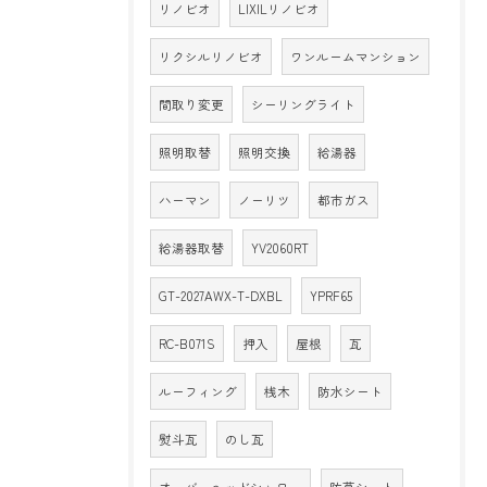
リノビオ
LIXILリノビオ
リクシルリノビオ
ワンルームマンション
間取り変更
シーリングライト
照明取替
照明交換
給湯器
ハーマン
ノーリツ
都市ガス
給湯器取替
YV2060RT
GT-2027AWX-T-DXBL
YPRF65
RC-B071S
押入
屋根
瓦
ルーフィング
桟木
防水シート
熨斗瓦
のし瓦