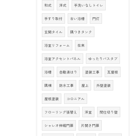
和式
洋式
手洗いなしトイレ
手すり取付
古い浴槽
門灯
玄関タイル
隅つきタンク
浴室リフォーム
在来
浴室アクセントパネル
ゆったりバスタブ
浴槽
自動湯はり
塗装工事
瓦屋根
隅棟
防水工事
屋上
外壁塗装
屋根塗装
コロニアル
フローリング張替え
洋室
間仕切り壁
シャレオ伸縮門扉
片開き門扉