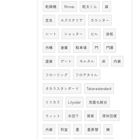
乾燥機
Rinnai
乾太くん
庭
芝生
エクステリア
カウンター
シート
シャッター
ビル
波板
外構
倉庫
駐車場
門
門扉
塗装
ゲート
モルタル
床
内装
フローリング
フロアタイル
タカラスタンダード
Takarastandard
リリカラ
Lilycolor
洗面化粧台
ウィット
水回り
貸家
原状回復
外装
和室
畳
畳表替
襖