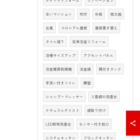
テナントリフォーム
リノベーション
古いマンション
吹付
杉板
根太組
台風
コロニアル屋根
屋根葺き替え
タイル張り
在来浴室リフォーム
浴槽サイズアップ
アクセントパネル
浴室暖房乾燥機
浴室鏡
隅付きタンク
手洗い付きトイレ
腰壁
シャンプードレッサー
３面鏡の洗面台
ナチュラルテイスト
鏡取り付け
LED照明洗面台
センサー付き蛇口
システムキッチン
ブロックキッチン