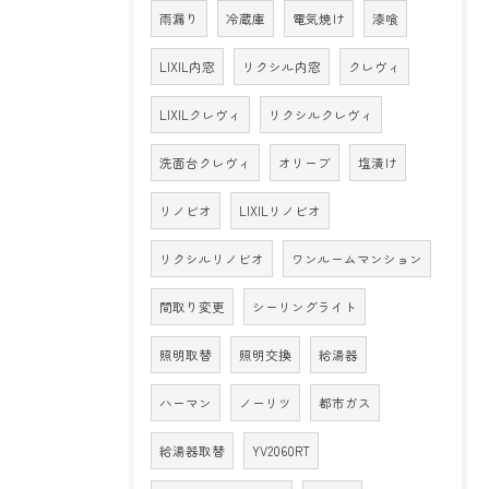
雨漏り
冷蔵庫
電気焼け
漆喰
LIXIL内窓
リクシル内窓
クレヴィ
LIXILクレヴィ
リクシルクレヴィ
洗面台クレヴィ
オリーブ
塩漬け
リノビオ
LIXILリノビオ
リクシルリノビオ
ワンルームマンション
間取り変更
シーリングライト
照明取替
照明交換
給湯器
ハーマン
ノーリツ
都市ガス
給湯器取替
YV2060RT