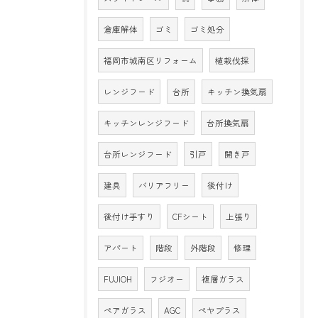
倉庫解体
ゴミ
ゴミ処分
福岡市城南区リフォーム
植栽伐採
レンジフード
台所
キッチン換気扇
キッチンレンジフード
台所換気扇
台所レンジフード
引戸
開き戸
建具
バリアフリー
後付け
後付け手すり
CFシート
上張り
アパート
階段
外階段
修理
FUJIOH
フジオー
複層ガラス
ペアガラス
AGC
ペヤプラス