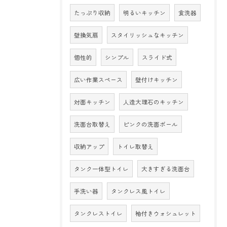
たっぷり収納
明るいキッチン
食洗器
壁換気扇
スタイリッシュなキッチン
個性的
シンプル
スライド式
広い作業スペース
壁付けキッチン
対面キッチン
人造大理石のキッチン
洗面台取替え
ピンクの洗面ボール
収納アップ
トイレ取替え
タンク一体型トイレ
大きすぎる洗面台
手洗い器
タンクレス風トイレ
タンクレストイレ
袖付きウォシュレット