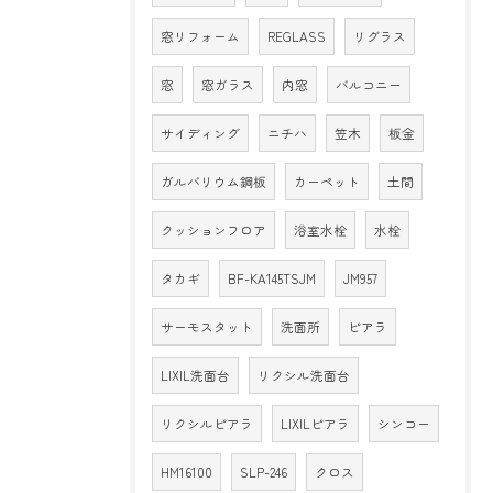
窓リフォーム
REGLASS
リグラス
窓
窓ガラス
内窓
バルコニー
サイディング
ニチハ
笠木
板金
ガルバリウム鋼板
カーペット
土間
クッションフロア
浴室水栓
水栓
タカギ
BF-KA145TSJM
JM957
サーモスタット
洗面所
ピアラ
LIXIL洗面台
リクシル洗面台
リクシルピアラ
LIXILピアラ
シンコー
HM16100
SLP-246
クロス