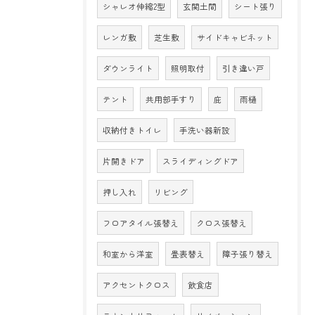
シャレオ伸縮2型
玄関土間
シート張り
レンガ敷
芝生敷
サイドキャビネット
ダウンライト
照明取付
引き違い戸
テント
共用部手すり
庇
雨樋
収納付きトイレ
手洗い器新設
片開きドア
スライディングドア
押し入れ
リビング
フロアタイル張替え
クロス張替え
和室から洋室
畳表替え
障子張り替え
アクセントクロス
飲食店