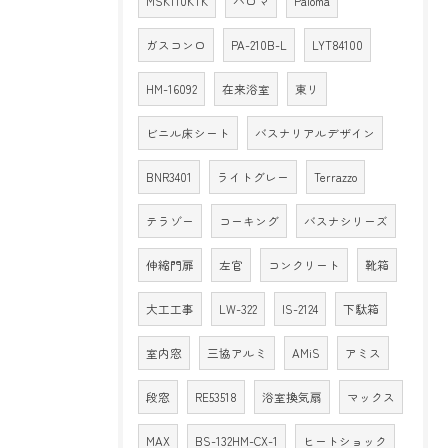
MSK110KTK
パロマ
Paloma
ガスコンロ
PA-210B-L
LYT84100
HM-16092
在来浴室
東リ
ビニル床シート
バスナリアルデザイン
BNR3401
ライトグレー
Terrazzo
テラゾー
コーキング
バスナシリーズ
伸縮門扉
左官
コンクリート
靴箱
大工工事
LW-322
IS-2124
下駄箱
室内窓
三協アルミ
AMiS
アミス
段窓
RE53518
浴室換気扇
マックス
MAX
BS-132HM-CX-1
ヒートショック