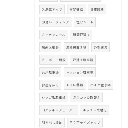
入居率アップ
玄関通路
共用階段
田島ルーフィング
塩ビシート
カーテンレール
新築戸建て
城南区田島
洗濯機置き場
外部建具
カーポート新設
戸建て駐車場
共用駐車場
マンション駐車場
部屋を広く
トイレ移動
バイク置き場
レンガ敷駐車場
ガスコンロ取替え
IHクッキングヒーター
キッチン取替え
引き出し収納
吊り戸サイズアップ