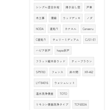
シングル混合水栓
掃き出し窓
戸車
木工事
濡縁
ウッドデッキ
ノダ
NODA
直貼り
カナエル
Canaeru
C直貼り
チェリーミディアム
CJS1-E1
ハピア折戸
hapia折戸
フラット縦木目ウッド
ティーブラウン
SP9783
フェンス
床の間
XR-462
LYT84016
ウォシュレット
温水洗浄便座
TOTO
リモコン便器洗浄タイプ
TCF6553A