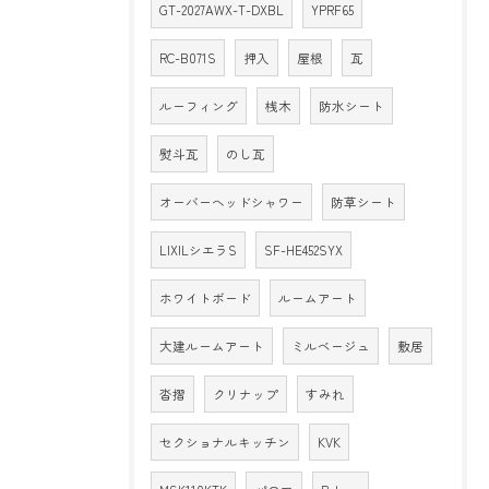
GT-2027AWX-T-DXBL
YPRF65
RC-B071S
押入
屋根
瓦
ルーフィング
桟木
防水シート
熨斗瓦
のし瓦
オーバーヘッドシャワー
防草シート
LIXILシエラS
SF-HE452SYX
ホワイトボード
ルームアート
大建ルームアート
ミルベージュ
敷居
沓摺
クリナップ
すみれ
セクショナルキッチン
KVK