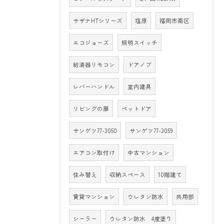
サザナHTシリーズ
塩原
福岡市南区
エコジョーズ
照明スイッチ
給湯器リモコン
ドアノブ
レバーハンドル
室内建具
リビングの扉
ペットドア
サンゲツ77-3050
サンゲツ77-3059
エアコン取付け
中古マンション
住み替え
収納スペース
10階建て
賃貸マンション
ウレタン防水
共用部
シーラー
ウレタン防水 4度塗り