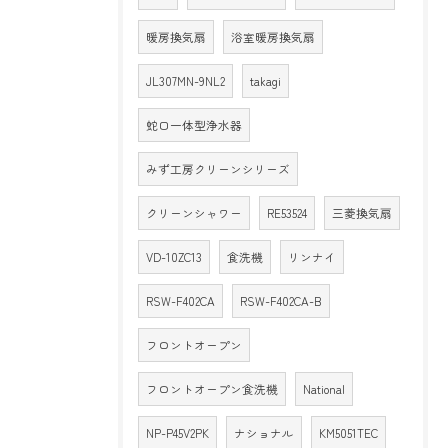
暖房換気扇
浴室暖房換気扇
JL307MN-9NL2
takagi
蛇口一体型浄水器
みず工房クリーンシリーズ
クリーンシャワー
RE53524
三菱換気扇
VD-10ZC13
食洗機
リンナイ
RSW-F402CA
RSW-F402CA-B
フロントオープン
フロントオープン食洗機
National
NP-P45V2PK
ナショナル
KM5051TEC