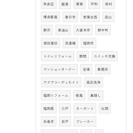
早良区
飯倉
賃貸
平和
田村
博多駅南
春日市
若葉台西
皿山
野芥
東油山
久留米市
野中町
現状復旧
洗濯機
福岡市
トイレリフォーム
野間
スイッチ交換
マンションオーナー
足場
事務所
アクアコーディネイト
高圧洗浄
福岡リフォーム
破風
鼻隠し
福岡県
小戸
カーポート
仏間
糸島市
折戸
ブレーカー