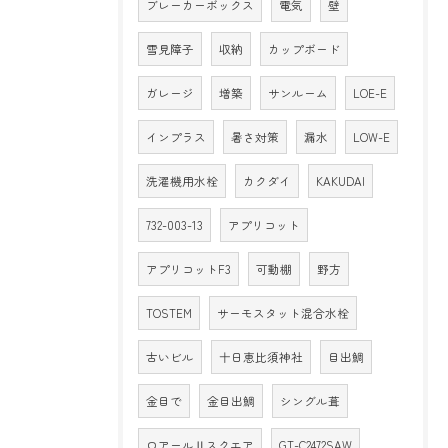
ブレーカーボックス
電気
壁
雪見障子
収納
カップボード
ガレージ
増築
サンルーム
LOE-E
インプラス
暑さ対策
漏水
LOW-E
洗濯機用水栓
カクダイ
KAKUDAI
732-003-13
アプリコット
アプリコットF3
可動棚
野方
TOSTEM
サーモスタット混合水栓
古いビル
十日恵比須神社
目出鯛
金目で
金目出鯛
シングル葺
ロアールⅡスクエア
GT-C2472SAW