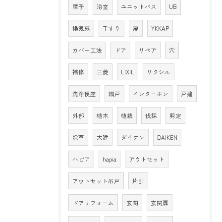
障子
浴室
ユニットバス
UB
換気扇
手すり
扉
YKKAP
カバー工法
ドア
リペア
穴
補修
三菱
LIXIL
リクシル
洗浄便座
網戸
インターホン
戸建
外部
植木
植栽
伐採
剪定
除草
大建
ダイケン
DAIKEN
ハピア
hapia
アウトセット
アウトセット吊戸
片引
ドアリフォーム
玄関
玄関扉