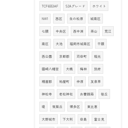
TCF6553AF
S2Aグレード
ホワイト
NW1
西区
生の松原
城南区
七隈
中央区
西中洲
茶山
荒江
南区
大池
福岡市城南区
干隈
西公園
京都郡
苅田町
稲光
國崎八幡宮
大橋
梅林
別府
糟屋郡
粕屋町
仲原
友泉亭
神松寺
老松神社
お賽銭箱
笹丘
堤
筑紫丘
博多区
東比恵
大野城市
下大利
田島
富士見