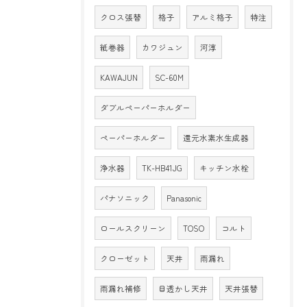
クロス張替
格子
アルミ格子
特注
紙巻器
カワジュン
河淳
KAWAJUN
SC-60M
ダブルペーパーホルダー
ペーパーホルダー
還元水素水生成器
浄水器
TK-HB41JG
キッチン水栓
パナソニック
Panasonic
ロールスクリーン
TOSO
コルト
クローゼット
天井
雨漏れ
雨漏れ補修
目透かし天井
天井張替