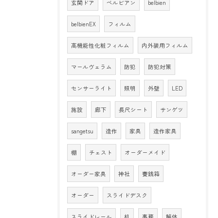
玄関ドア
ベルビアン
belbien
belbienEX
フィルム
高機能性化粧フィルム
内外装用フィルム
マールヴェラム
防犯
防犯対策
センサーライト
照明
外壁
LED
施設
廊下
長尺シート
サンゲツ
sangetsu
造作
家具
造作家具
棚
チェスト
オーダーメイド
オーダー家具
神社
賽銭箱
オーダー
スライドデスク
スライドレール
机
事務
解体