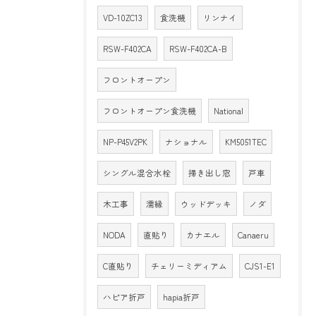
VD-10ZC13
食洗機
リンナイ
RSW-F402CA
RSW-F402CA-B
フロントオープン
フロントオープン食洗機
National
NP-P45V2PK
ナショナル
KM5051TEC
シングル混合水栓
掃き出し窓
戸車
木工事
濡縁
ウッドデッキ
ノダ
NODA
直貼り
カナエル
Canaeru
C直貼り
チェリーミディアム
CJS1-E1
ハピア折戸
hapia折戸