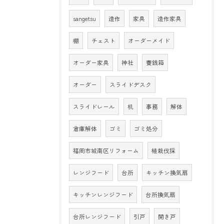
sangetsu
造作
家具
造作家具
棚
チェスト
オーダーメイド
オーダー家具
神社
賽銭箱
オーダー
スライドデスク
スライドレール
机
事務
解体
倉庫解体
ゴミ
ゴミ処分
福岡市城南区リフォーム
植栽伐採
レンジフード
台所
キッチン換気扇
キッチンレンジフード
台所換気扇
台所レンジフード
引戸
開き戸