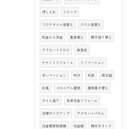
押し入れ
リビング
フロアタイル張替え
クロス張替え
和室から洋室
畳表替え
障子張り替え
アクセントクロス
飲食店
テナントリフォーム
リノベーション
古いマンション
吹付
杉板
根太組
台風
コロニアル屋根
屋根葺き替え
タイル張り
在来浴室リフォーム
浴槽サイズアップ
アクセントパネル
浴室暖房乾燥機
浴室鏡
隅付きタンク