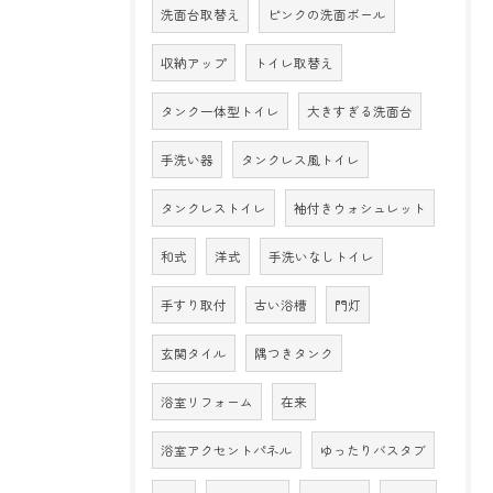
洗面台取替え
ピンクの洗面ボール
収納アップ
トイレ取替え
タンク一体型トイレ
大きすぎる洗面台
手洗い器
タンクレス風トイレ
タンクレストイレ
袖付きウォシュレット
和式
洋式
手洗いなしトイレ
手すり取付
古い浴槽
門灯
玄関タイル
隅つきタンク
浴室リフォーム
在来
浴室アクセントパネル
ゆったりバスタブ