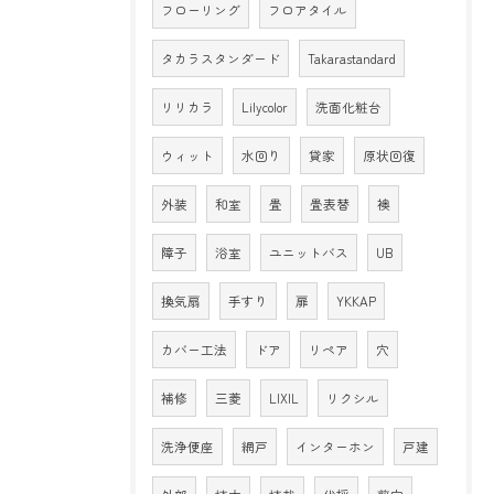
フローリング
フロアタイル
タカラスタンダード
Takarastandard
リリカラ
Lilycolor
洗面化粧台
ウィット
水回り
貸家
原状回復
外装
和室
畳
畳表替
襖
障子
浴室
ユニットバス
UB
換気扇
手すり
扉
YKKAP
カバー工法
ドア
リペア
穴
補修
三菱
LIXIL
リクシル
洗浄便座
網戸
インターホン
戸建