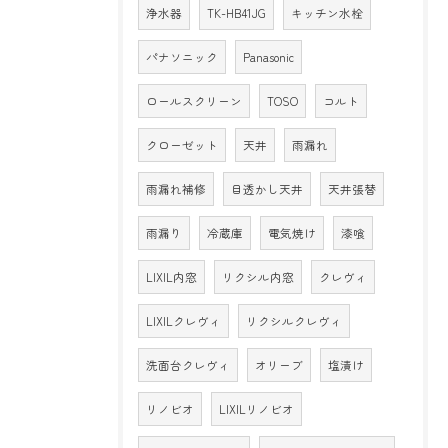
浄水器
TK-HB41JG
キッチン水栓
パナソニック
Panasonic
ロールスクリーン
TOSO
コルト
クローゼット
天井
雨漏れ
雨漏れ補修
目透かし天井
天井張替
雨漏り
冷蔵庫
電気焼け
漆喰
LIXIL内窓
リクシル内窓
クレヴィ
LIXILクレヴィ
リクシルクレヴィ
洗面台クレヴィ
オリーブ
塩漬け
リノビオ
LIXILリノビオ