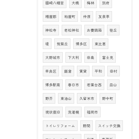
國崎八幡宮
大橋
梅林
別府
糟屋郡
粕屋町
仲原
友泉亭
神松寺
老松神社
お賽銭箱
笹丘
堤
筑紫丘
博多区
東比恵
大野城市
下大利
田島
富士見
早良区
飯倉
賃貸
平和
田村
博多駅南
春日市
若葉台西
皿山
野芥
東油山
久留米市
野中町
現状復旧
洗濯機
福岡市
トイレリフォーム
野間
スイッチ交換