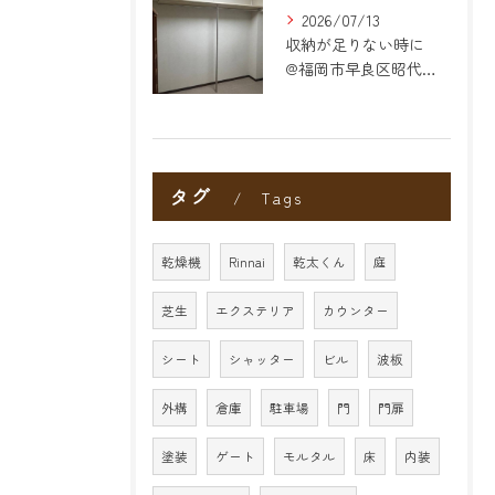
2026/07/13
収納が足りない時に
@福岡市早良区昭代のリフォーム
タグ
Tags
乾燥機
Rinnai
乾太くん
庭
芝生
エクステリア
カウンター
シート
シャッター
ビル
波板
外構
倉庫
駐車場
門
門扉
塗装
ゲート
モルタル
床
内装