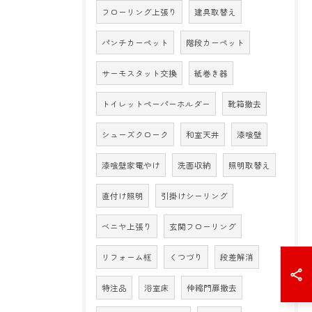
フローリング上張り
建具取替え
パンチカーペット
階段カーペット
サーモスタット交換
紙巻き器
トイレットペーパーホルダー
靴箱撤去
シューズクローク
和室天井
漆喰壁
漆喰壁家電やけ
洗面収納
照明取替え
直付け照明
引掛けシーリング
ベニヤ上張り
玄関フローリング
リフォーム框
くつづり
段差解消
特注品
浴室床
伸縮門扉撤去