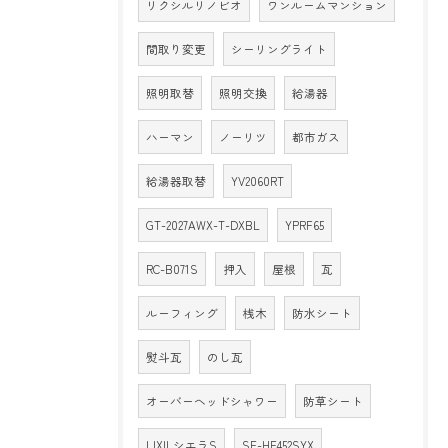
リクシルリノビオ
ワンルームマンション
間取り変更
シーリングライト
照明取替
照明交換
給湯器
ハーマン
ノーリツ
都市ガス
給湯器取替
YV2060RT
GT-2027AWX-T-DXBL
YPRF65
RC-B071S
押入
屋根
瓦
ルーフィング
桟木
防水シート
熨斗瓦
のし瓦
オーバーヘッドシャワー
防草シート
LIXILシエラS
SF-HE452SYX