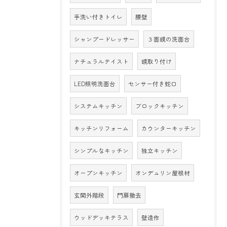
手洗い付きトイレ
腰壁
シャンプードレッサー
３面鏡の洗面台
ナチュラルテイスト
鏡取り付け
LED照明洗面台
センサー付き蛇口
システムキッチン
ブロックキッチン
キッチンリフォーム
カウンターキッチン
シンプルなキッチン
独立キッチン
オープンキッチン
オンデュリン屋根材
玄関外階段
門扉撤去
ウッドデッキテラス
壁造作