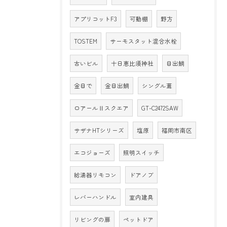
アプリコットF3
可動棚
野方
TOSTEM
サーモスタット混合水栓
古いビル
十日恵比須神社
目出鯛
金目で
金目出鯛
シングル葺
ロアールⅡスクエア
GT-C2472SAW
サザナHTシリーズ
塩原
福岡市南区
エコジョーズ
照明スイッチ
給湯器リモコン
ドアノブ
レバーハンドル
室内建具
リビングの扉
ペットドア