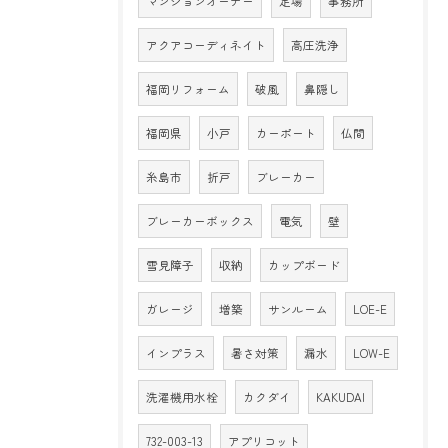
マンションオーナー
足場
事務所
アクアコーディネイト
高圧洗浄
福岡リフォーム
破風
鼻隠し
福岡県
小戸
カーポート
仏間
糸島市
折戸
ブレーカー
ブレーカーボックス
電気
壁
雪見障子
収納
カップボード
ガレージ
増築
サンルーム
LOE-E
インプラス
暑さ対策
漏水
LOW-E
洗濯機用水栓
カクダイ
KAKUDAI
732-003-13
アプリコット