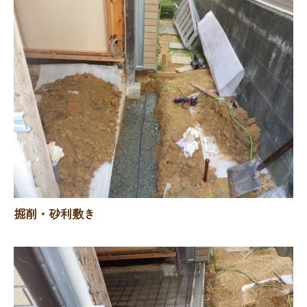
掘削・砂利敷き