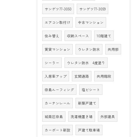
サンゲツ77-3050
サンゲツ77-3059
エアコン取付け
中古マンション
住み替え
収納スペース
10階建て
賃貸マンション
ウレタン防水
共用部
シーラー
ウレタン防水 4度塗り
入居率アップ
玄関通路
共用階段
田島ルーフィング
塩ビシート
カーテンレール
新築戸建て
城南区田島
洗濯機置き場
外部建具
カーポート新設
戸建て駐車場