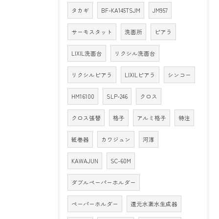
タカギ
BF-KA145TSJM
JM957
サーモスタット
洗面所
ピアラ
LIXIL洗面台
リクシル洗面台
リクシルピアラ
LIXILピアラ
シンコー
HM16100
SLP-246
クロス
クロス張替
格子
アルミ格子
特注
紙巻器
カワジュン
河淳
KAWAJUN
SC-60M
ダブルペーパーホルダー
ペーパーホルダー
還元水素水生成器