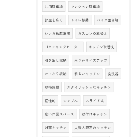
共用駐車場
マンション駐車場
部屋を広く
トイレ移動
バイク置き場
レンガ敷駐車場
ガスコンロ取替え
IHクッキングヒーター
キッチン取替え
引き出し収納
吊り戸サイズアップ
たっぷり収納
明るいキッチン
食洗器
壁換気扇
スタイリッシュなキッチン
個性的
シンプル
スライド式
広い作業スペース
壁付けキッチン
対面キッチン
人造大理石のキッチン