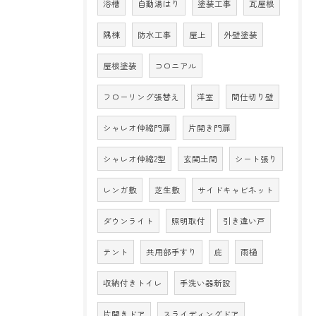
浴槽
自動湯はり
塗装工事
瓦屋根
隅棟
防水工事
屋上
外壁塗装
屋根塗装
コロニアル
フローリング張替え
洋室
間仕切り壁
シャレオ伸縮門扉
片開き門扉
シャレオ伸縮2型
玄関土間
シート張り
レンガ敷
芝生敷
サイドキャビネット
ダウンライト
照明取付
引き違い戸
テント
共用部手すり
庇
雨樋
収納付きトイレ
手洗い器新設
片開きドア
スライディングドア