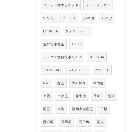
フラット縦木目ウッド
ティーブラウン
SP9783
フェンス
床の間
XR-462
LYT84016
ウォシュレット
温水洗浄便座
TOTO
リモコン便器洗浄タイプ
TCF6553A
TCF6553AF
S2Aグレード
ホワイト
NW1
西区
生の松原
城南区
七隈
中央区
西中洲
茶山
荒江
南区
大池
福岡市城南区
干隈
西公園
京都郡
苅田町
稲光