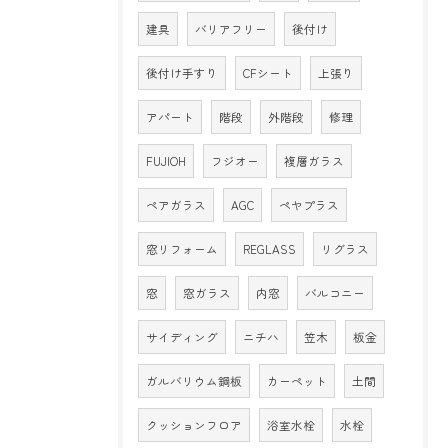
建具
バリアフリー
後付け
後付け手すり
CFシート
上張り
アパート
階段
外階段
修理
FUJIOH
フジオー
複層ガラス
ペアガラス
AGC
ペヤプラス
窓リフォーム
REGLASS
リグラス
窓
窓ガラス
内窓
バルコニー
サイディング
ニチハ
笠木
板金
ガルバリウム鋼板
カーペット
土間
クッションフロア
浴室水栓
水栓