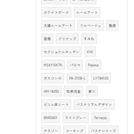
ホワイトボード
ルームアート
大建ルームアート
ミルベージュ
敷居
沓摺
クリナップ
すみれ
セクショナルキッチン
KVK
MSK110KTK
パロマ
Paloma
ガスコンロ
PA-210B-L
LYT84100
HM-16092
在来浴室
東リ
ビニル床シート
バスナリアルデザイン
BNR3401
ライトグレー
Terrazzo
テラゾー
コーキング
バスナシリーズ