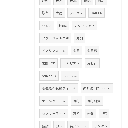
外部
植木
植栽
伐採
剪定
除草
大建
ダイケン
DAIKEN
ハピア
hapia
アウトセット
アウトセット吊戸
片引
ドアリフォーム
玄関
玄関扉
玄関ドア
ベルビアン
belbien
belbienEX
フィルム
高機能性化粧フィルム
内外装用フィルム
マールヴェラム
防犯
防犯対策
センサーライト
照明
外壁
LED
施設
廊下
長尺シート
サンゲツ