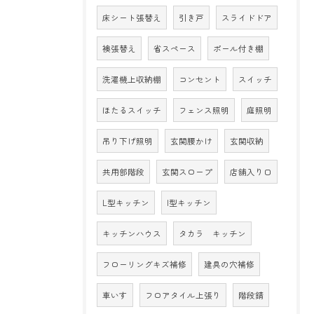
床シート張替え
引き戸
スライドドア
襖張替え
省スペース
ポール付き棚
洗濯機上収納棚
コンセント
スイッチ
ほたるスイッチ
フェンス照明
庭照明
吊り下げ照明
玄関腰かけ
玄関収納
共用部階段
玄関スロープ
店舗入り口
L型キッチン
I型キッチン
キッチンハウス
タカラ キッチン
フローリングキズ補修
建具の穴補修
車いす
フロアタイル上張り
階段錆