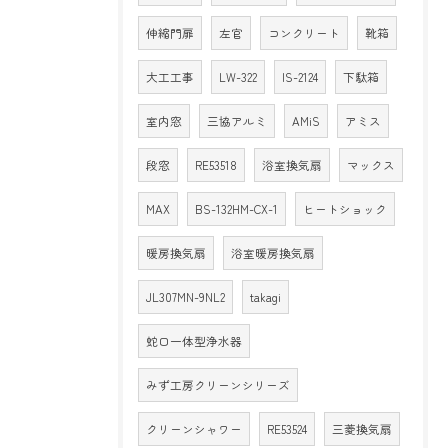
伸縮門扉
左官
コンクリート
靴箱
大工工事
LW-322
IS-2124
下駄箱
室内窓
三協アルミ
AMiS
アミス
段窓
RE53518
浴室換気扇
マックス
MAX
BS-132HM-CX-1
ヒートショック
暖房換気扇
浴室暖房換気扇
JL307MN-9NL2
takagi
蛇口一体型浄水器
みず工房クリーンシリーズ
クリーンシャワー
RE53524
三菱換気扇