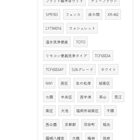
フラット縦木目ウッド
ティーブラウン
SP9783
フェンス
床の間
XR-462
LYT84016
ウォシュレット
温水洗浄便座
TOTO
リモコン便器洗浄タイプ
TCF6553A
TCF6553AF
S2Aグレード
ホワイト
NW1
西区
生の松原
城南区
七隈
中央区
西中洲
茶山
荒江
南区
大池
福岡市城南区
干隈
西公園
京都郡
苅田町
稲光
國崎八幡宮
大橋
梅林
別府