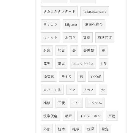
タカラスタンダード
Takarastandard
リリカラ
Lilycolor
洗面化粧台
ウィット
水回り
貸家
原状回復
外装
和室
畳
畳表替
襖
障子
浴室
ユニットバス
UB
換気扇
手すり
扉
YKKAP
カバー工法
ドア
リペア
穴
補修
三菱
LIXIL
リクシル
洗浄便座
網戸
インターホン
戸建
外部
植木
植栽
伐採
剪定