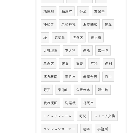
糟屋郡
粕屋町
仲原
友泉亭
神松寺
老松神社
お賽銭箱
笹丘
堤
筑紫丘
博多区
東比恵
大野城市
下大利
田島
富士見
早良区
飯倉
賃貸
平和
田村
博多駅南
春日市
若葉台西
皿山
野芥
東油山
久留米市
野中町
現状復旧
洗濯機
福岡市
トイレリフォーム
野間
スイッチ交換
マンションオーナー
足場
事務所