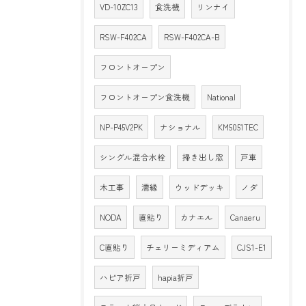
VD-10ZC13
食洗機
リンナイ
RSW-F402CA
RSW-F402CA-B
フロントオープン
フロントオープン食洗機
National
NP-P45V2PK
ナショナル
KM5051TEC
シングル混合水栓
掃き出し窓
戸車
木工事
濡縁
ウッドデッキ
ノダ
NODA
直貼り
カナエル
Canaeru
C直貼り
チェリーミディアム
CJS1-E1
ハピア折戸
hapia折戸