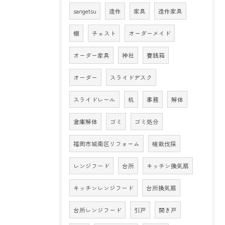
sangetsu
造作
家具
造作家具
棚
チェスト
オーダーメイド
オーダー家具
神社
賽銭箱
オーダー
スライドデスク
スライドレール
机
事務
解体
倉庫解体
ゴミ
ゴミ処分
福岡市城南区リフォーム
植栽伐採
レンジフード
台所
キッチン換気扇
キッチンレンジフード
台所換気扇
台所レンジフード
引戸
開き戸