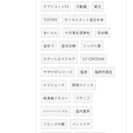
アプリコットF3
可動棚
野方
TOSTEM
サーモスタット混合水栓
古いビル
十日恵比須神社
目出鯛
金目で
金目出鯛
シングル葺
ロアールⅡスクエア
GT-C2472SAW
サザナHTシリーズ
塩原
福岡市南区
エコジョーズ
照明スイッチ
給湯器リモコン
ドアノブ
レバーハンドル
室内建具
リビングの扉
ペットドア