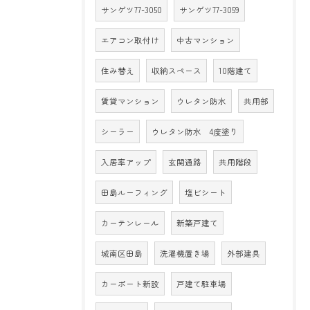
サンゲツ77-3050
サンゲツ77-3059
エアコン取付け
中古マンション
住み替え
収納スペース
10階建て
賃貸マンション
ウレタン防水
共用部
シーラー
ウレタン防水 4度塗り
入居率アップ
玄関通路
共用階段
田島ルーフィング
塩ビシート
カーテンレール
新築戸建て
城南区田島
洗濯機置き場
外部建具
カーポート新設
戸建て駐車場