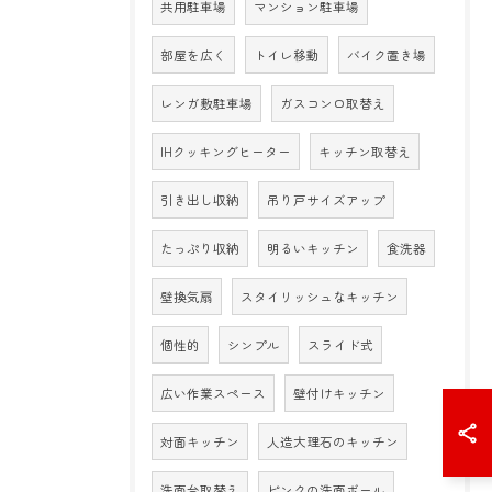
共用駐車場
マンション駐車場
部屋を広く
トイレ移動
バイク置き場
レンガ敷駐車場
ガスコンロ取替え
IHクッキングヒーター
キッチン取替え
引き出し収納
吊り戸サイズアップ
たっぷり収納
明るいキッチン
食洗器
壁換気扇
スタイリッシュなキッチン
個性的
シンプル
スライド式
広い作業スペース
壁付けキッチン
対面キッチン
人造大理石のキッチン
洗面台取替え
ピンクの洗面ボール