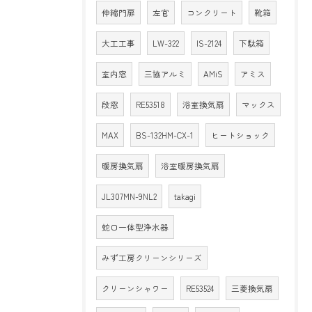
伸縮門扉
左官
コンクリート
靴箱
大工工事
LW-322
IS-2124
下駄箱
室内窓
三協アルミ
AMiS
アミス
段窓
RE53518
浴室換気扇
マックス
MAX
BS-132HM-CX-1
ヒートショック
暖房換気扇
浴室暖房換気扇
JL307MN-9NL2
takagi
蛇口一体型浄水器
みず工房クリーンシリーズ
クリーンシャワー
RE53524
三菱換気扇