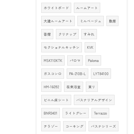
ホワイトボード
ルームアート
大建ルームアート
ミルベージュ
敷居
沓摺
クリナップ
すみれ
セクショナルキッチン
KVK
MSK110KTK
パロマ
Paloma
ガスコンロ
PA-210B-L
LYT84100
HM-16092
在来浴室
東リ
ビニル床シート
バスナリアルデザイン
BNR3401
ライトグレー
Terrazzo
テラゾー
コーキング
バスナシリーズ