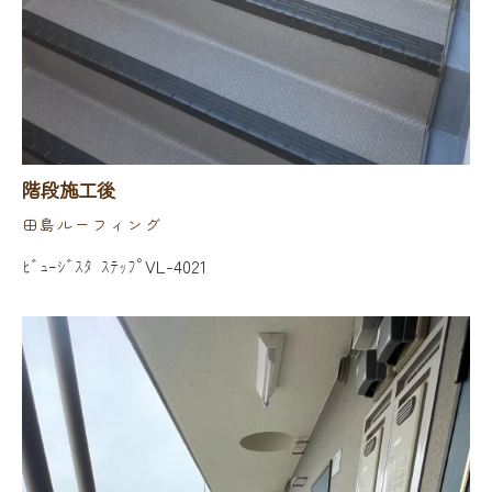
階段施工後
田島ルーフィング
ﾋﾞｭｰｼﾞｽﾀ ｽﾃｯﾌﾟVL-4021