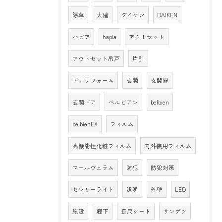
除草
大建
ダイケン
DAIKEN
ハピア
hapia
アウトセット
アウトセット吊戸
片引
ドアリフォーム
玄関
玄関扉
玄関ドア
ベルビアン
belbien
belbienEX
フィルム
高機能性化粧フィルム
内外装用フィルム
マールヴェラム
防犯
防犯対策
センサーライト
照明
外壁
LED
施設
廊下
長尺シート
サンゲツ