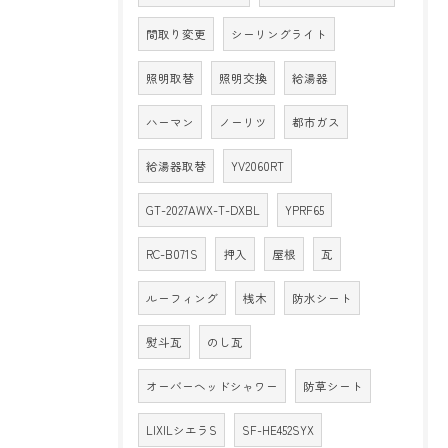
間取り変更
シーリングライト
照明取替
照明交換
給湯器
ハーマン
ノーリツ
都市ガス
給湯器取替
YV2060RT
GT-2027AWX-T-DXBL
YPRF65
RC-B071S
押入
屋根
瓦
ルーフィング
桟木
防水シート
熨斗瓦
のし瓦
オーバーヘッドシャワー
防草シート
LIXILシエラS
SF-HE452SYX