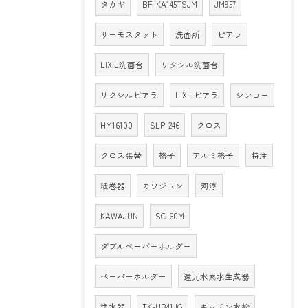
タカギ
BF-KA145TSJM
JM957
サーモスタット
洗面所
ピアラ
LIXIL洗面台
リクシル洗面台
リクシルピアラ
LIXILピアラ
シンコー
HM16100
SLP-246
クロス
クロス張替
格子
アルミ格子
特注
紙巻器
カワジュン
河淳
KAWAJUN
SC-60M
ダブルペーパーホルダー
ペーパーホルダー
還元水素水生成器
浄水器
TK-HB41JG
キッチン水栓