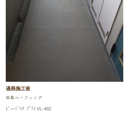
通路施工後
田島ルーフィング
ﾋﾞｭｰｼﾞｽﾀ ﾌﾟﾗｽ VL-402