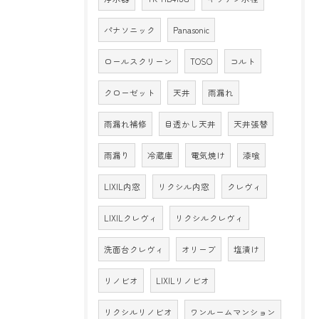
パナソニック
Panasonic
ロールスクリーン
TOSO
コルト
クローゼット
天井
雨漏れ
雨漏れ補修
目透かし天井
天井張替
雨漏り
冷蔵庫
電気焼け
漆喰
LIXIL内窓
リクシル内窓
クレヴィ
LIXILクレヴィ
リクシルクレヴィ
洗面台クレヴィ
オリーブ
塩漬け
リノビオ
LIXILリノビオ
リクシルリノビオ
ワンルームマンション