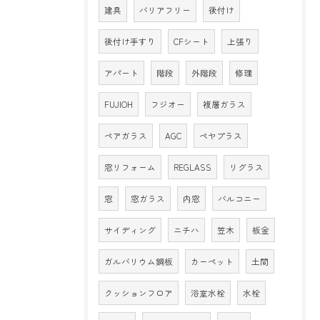
建具
バリアフリー
後付け
後付け手すり
CFシート
上張り
アパート
階段
外階段
修理
FUJIOH
フジオー
複層ガラス
ペアガラス
AGC
ペヤプラス
窓リフォーム
REGLASS
リグラス
窓
窓ガラス
内窓
バルコニー
サイディング
ニチハ
笠木
板金
ガルバリウム鋼板
カーペット
土間
クッションフロア
浴室水栓
水栓