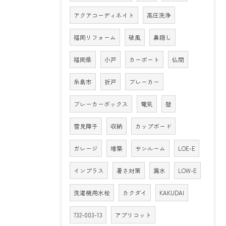
アクアコーディネイト
高圧洗浄
福岡リフォーム
破風
鼻隠し
福岡県
小戸
カーポート
仏間
糸島市
折戸
ブレーカー
ブレーカーボックス
電気
壁
雪見障子
収納
カップボード
ガレージ
増築
サンルーム
LOE-E
インプラス
暑さ対策
漏水
LOW-E
洗濯機用水栓
カクダイ
KAKUDAI
732-003-13
アプリコット