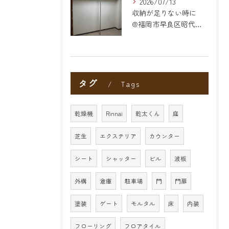
2026/07/13
収納が足りない時に
@福岡市早良区昭代のリフォーム
タグ
Tags
乾燥機
Rinnai
乾太くん
庭
芝生
エクステリア
カウンター
シート
シャッター
ビル
波板
外構
倉庫
駐車場
門
門扉
塗装
ゲート
モルタル
床
内装
フローリング
フロアタイル