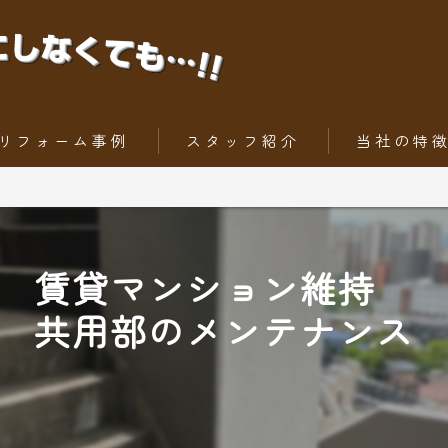
リフォーム事例
スタッフ紹介
当社の特
ちょっとだけリフォーム
内装工事
トータルリフォーム
外壁
賃貸マンション維持
屋根
共用部のメンテナンス
水回りリフォー
外構工事・エク