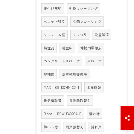
直付け照明
引掛けシーリング
ベニヤ上張り
玄関フローリング
リフォーム框
くつづり
段差解消
特注品
浴室床
伸縮門扉撤去
コンクリートスロープ
スロープ
壁補修
浴室乾燥暖房機
MAX BS-132HM-CX-1
水栓取替
換気扇取替
食洗器取替え
Rinnai・RSW-F402CA-B
濡れ縁
掃出し窓
網戸張替え
折れ戸