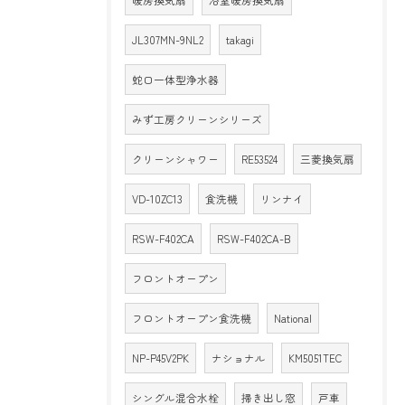
暖房換気扇
浴室暖房換気扇
JL307MN-9NL2
takagi
蛇口一体型浄水器
みず工房クリーンシリーズ
クリーンシャワー
RE53524
三菱換気扇
VD-10ZC13
食洗機
リンナイ
RSW-F402CA
RSW-F402CA-B
フロントオープン
フロントオープン食洗機
National
NP-P45V2PK
ナショナル
KM5051TEC
シングル混合水栓
掃き出し窓
戸車