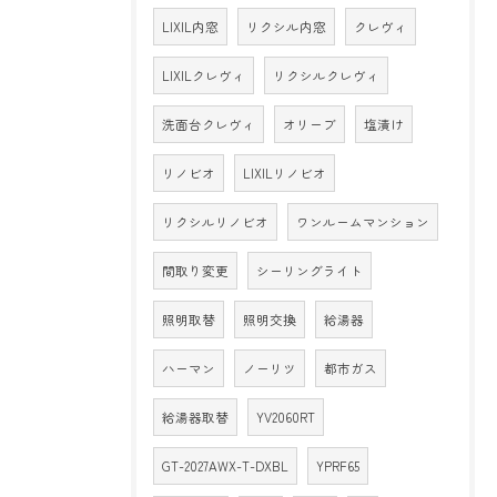
LIXIL内窓
リクシル内窓
クレヴィ
LIXILクレヴィ
リクシルクレヴィ
洗面台クレヴィ
オリーブ
塩漬け
リノビオ
LIXILリノビオ
リクシルリノビオ
ワンルームマンション
間取り変更
シーリングライト
照明取替
照明交換
給湯器
ハーマン
ノーリツ
都市ガス
給湯器取替
YV2060RT
GT-2027AWX-T-DXBL
YPRF65