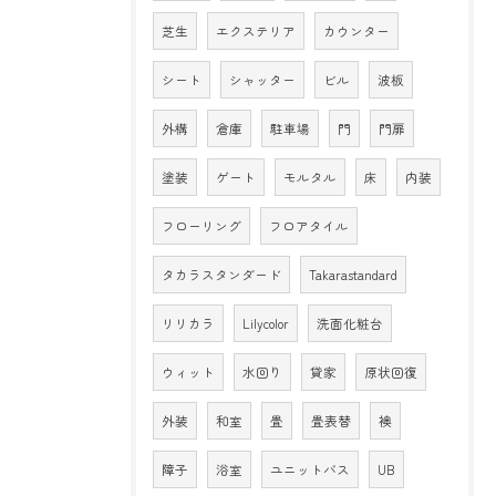
芝生
エクステリア
カウンター
シート
シャッター
ビル
波板
外構
倉庫
駐車場
門
門扉
塗装
ゲート
モルタル
床
内装
フローリング
フロアタイル
タカラスタンダード
Takarastandard
リリカラ
Lilycolor
洗面化粧台
ウィット
水回り
貸家
原状回復
外装
和室
畳
畳表替
襖
障子
浴室
ユニットバス
UB