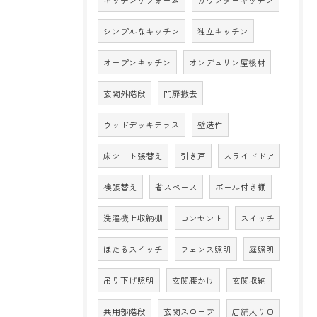
キッチンリフォーム
カウンターキッチン
シンプルなキッチン
独立キッチン
オープンキッチン
オンデュリン屋根材
玄関外階段
門扉撤去
ウッドデッキテラス
壁造作
床シート張替え
引き戸
スライドドア
襖張替え
省スペース
ポール付き棚
洗濯機上収納棚
コンセント
スイッチ
ほたるスイッチ
フェンス照明
庭照明
吊り下げ照明
玄関腰かけ
玄関収納
共用部階段
玄関スロープ
店舗入り口