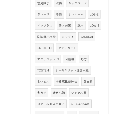
雪見障子
収納
カップボード
ガレージ
増築
サンルーム
LOE-E
インプラス
暑さ対策
漏水
LOW-E
洗濯機用水栓
カクダイ
KAKUDAI
732-003-13
アプリコット
アプリコットF3
可動棚
野方
TOSTEM
サーモスタット混合水栓
古いビル
十日恵比須神社
目出鯛
金目で
金目出鯛
シングル葺
ロアールⅡスクエア
GT-C2472SAW