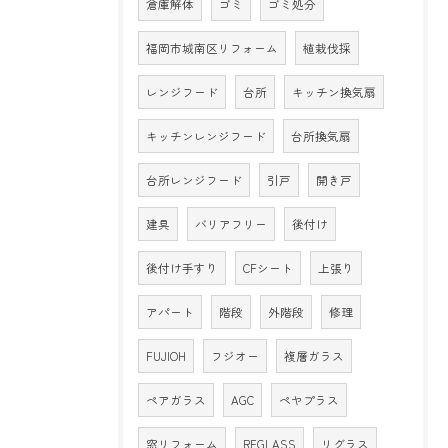
倉庫解体
ゴミ
ゴミ処分
福岡市城南区リフォーム
植栽伐採
レンジフード
台所
キッチン換気扇
キッチンレンジフード
台所換気扇
台所レンジフード
引戸
開き戸
建具
バリアフリー
後付け
後付け手すり
CFシート
上張り
アパート
階段
外階段
修理
FUJIOH
フジオー
複層ガラス
ペアガラス
AGC
ペヤプラス
窓リフォーム
REGLASS
リグラス