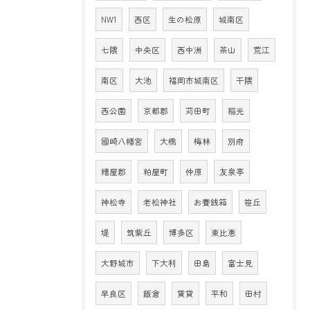
NW1
西区
生の松原
城南区
七隈
中央区
西中洲
茶山
荒江
南区
大池
福岡市城南区
干隈
西公園
京都郡
苅田町
稲光
國崎八幡宮
大橋
梅林
別府
糟屋郡
粕屋町
仲原
友泉亭
神松寺
老松神社
お賽銭箱
笹丘
堤
筑紫丘
博多区
東比恵
大野城市
下大利
田島
富士見
早良区
飯倉
賃貸
平和
田村