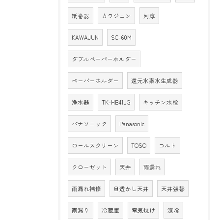
紙巻器
カワジュン
河淳
KAWAJUN
SC-60M
ダブルペーパーホルダー
ペーパーホルダー
還元水素水生成器
浄水器
TK-HB41JG
キッチン水栓
パナソニック
Panasonic
ロールスクリーン
TOSO
コルト
クローゼット
天井
雨漏れ
雨漏れ補修
目透かし天井
天井張替
雨漏り
冷蔵庫
電気焼け
漆喰