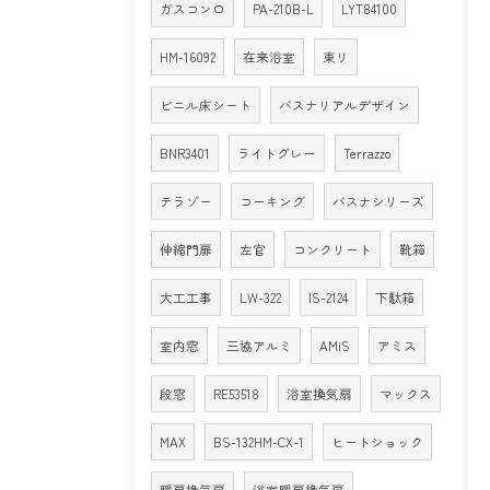
ガスコンロ
PA-210B-L
LYT84100
HM-16092
在来浴室
東リ
ビニル床シート
バスナリアルデザイン
BNR3401
ライトグレー
Terrazzo
テラゾー
コーキング
バスナシリーズ
伸縮門扉
左官
コンクリート
靴箱
大工工事
LW-322
IS-2124
下駄箱
室内窓
三協アルミ
AMiS
アミス
段窓
RE53518
浴室換気扇
マックス
MAX
BS-132HM-CX-1
ヒートショック