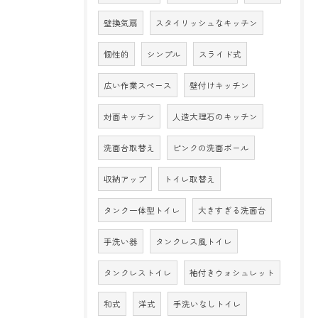
壁換気扇
スタイリッシュなキッチン
個性的
シンプル
スライド式
広い作業スペース
壁付けキッチン
対面キッチン
人造大理石のキッチン
洗面台取替え
ピンクの洗面ボール
収納アップ
トイレ取替え
タンク一体型トイレ
大きすぎる洗面台
手洗い器
タンクレス風トイレ
タンクレストイレ
袖付きウォシュレット
和式
洋式
手洗いなしトイレ