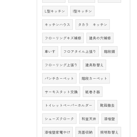
L型キッチン
I型キッチン
キッチンハウス
タカラ キッチン
フローリングキズ補修
建具の穴補修
車いす
フロアタイル上張り
階段錆
フローリング上張り
建具取替え
パンチカーペット
階段カーペット
サーモスタット交換
紙巻き器
トイレットペーパーホルダー
靴箱撤去
シューズクローク
和室天井
漆喰壁
漆喰壁家電やけ
洗面収納
照明取替え