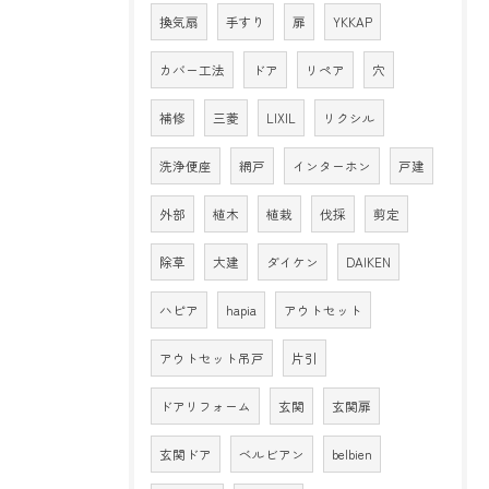
換気扇
手すり
扉
YKKAP
カバー工法
ドア
リペア
穴
補修
三菱
LIXIL
リクシル
洗浄便座
網戸
インターホン
戸建
外部
植木
植栽
伐採
剪定
除草
大建
ダイケン
DAIKEN
ハピア
hapia
アウトセット
アウトセット吊戸
片引
ドアリフォーム
玄関
玄関扉
玄関ドア
ベルビアン
belbien