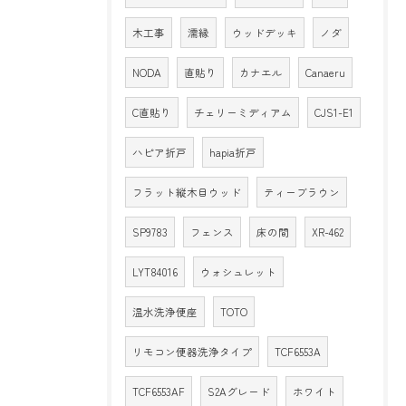
木工事
濡縁
ウッドデッキ
ノダ
NODA
直貼り
カナエル
Canaeru
C直貼り
チェリーミディアム
CJS1-E1
ハピア折戸
hapia折戸
フラット縦木目ウッド
ティーブラウン
SP9783
フェンス
床の間
XR-462
LYT84016
ウォシュレット
温水洗浄便座
TOTO
リモコン便器洗浄タイプ
TCF6553A
TCF6553AF
S2Aグレード
ホワイト