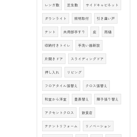
レンガ敷
芝生敷
サイドキャビネット
ダウンライト
照明取付
引き違い戸
テント
共用部手すり
庇
雨樋
収納付きトイレ
手洗い器新設
片開きドア
スライディングドア
押し入れ
リビング
フロアタイル張替え
クロス張替え
和室から洋室
畳表替え
障子張り替え
アクセントクロス
飲食店
テナントリフォーム
リノベーション