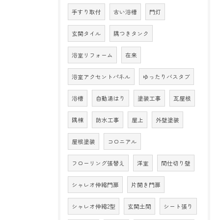
手すり取付
古い浴槽
門灯
玄関タイル
隅つきタンク
浴室リフォーム
在来
浴室アクセントパネル
ゆったりバスタブ
浴槽
自動湯はり
塗装工事
瓦屋根
隅棟
防水工事
屋上
外壁塗装
屋根塗装
コロニアル
フローリング張替え
洋室
間仕切り壁
シャレオ伸縮門扉
片開き門扉
シャレオ伸縮2型
玄関土間
シート張り