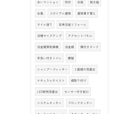
古いマンション
吹付
杉板
根太組
台風
コロニアル屋根
屋根葺き替え
タイル張り
在来浴室リフォーム
浴槽サイズアップ
アクセントパネル
浴室暖房乾燥機
浴室鏡
隅付きタンク
手洗い付きトイレ
腰壁
シャンプードレッサー
３面鏡の洗面台
ナチュラルテイスト
鏡取り付け
LED照明洗面台
センサー付き蛇口
システムキッチン
ブロックキッチン