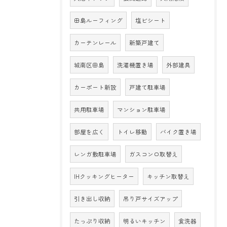
田島ルーフィング
塩ビシート
カーテンレール
新築戸建て
城南区田島
洗濯機置き場
外部建具
カーポート新設
戸建て駐車場
共用駐車場
マンション駐車場
部屋を広く
トイレ移動
バイク置き場
レンガ敷駐車場
ガスコンロ取替え
IHクッキングヒーター
キッチン取替え
引き出し収納
吊り戸サイズアップ
たっぷり収納
明るいキッチン
食洗器