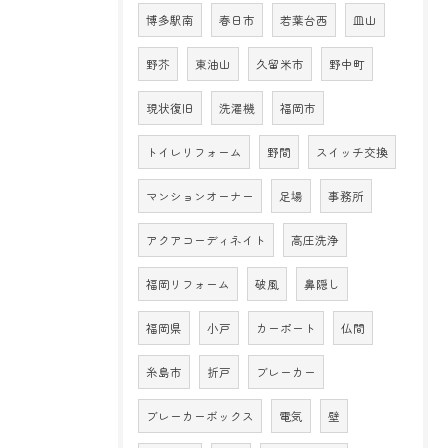
博多駅南
春日市
若葉台西
皿山
野芥
東油山
久留米市
野中町
現状復旧
洗濯機
福岡市
トイレリフォーム
野間
スイッチ交換
マンションオーナー
足場
事務所
アクアコーディネイト
高圧洗浄
福岡リフォーム
破風
鼻隠し
福岡県
小戸
カーポート
仏間
糸島市
折戸
ブレーカー
ブレーカーボックス
電気
壁