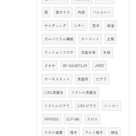
窓
窓ガラス
内窓
バルコニー
サイディング
ニチハ
笠木
板金
ガルバリウム鋼板
カーペット
土間
クッションフロア
浴室水栓
水栓
タカギ
BF-KA145TSJM
JM957
サーモスタット
洗面所
ピアラ
LIXIL洗面台
リクシル洗面台
リクシルピアラ
LIXILピアラ
シンコー
HM16100
SLP-246
クロス
クロス張替
格子
アルミ格子
特注