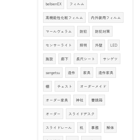
belbienEX
フィルム
高機能性化粧フィルム
内外装用フィルム
マールヴェラム
防犯
防犯対策
センサーライト
照明
外壁
LED
施設
廊下
長尺シート
サンゲツ
sangetsu
造作
家具
造作家具
棚
チェスト
オーダーメイド
オーダー家具
神社
賽銭箱
オーダー
スライドデスク
スライドレール
机
事務
解体