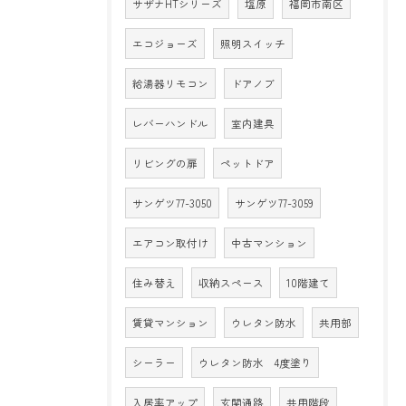
サザナHTシリーズ
塩原
福岡市南区
エコジョーズ
照明スイッチ
給湯器リモコン
ドアノブ
レバーハンドル
室内建具
リビングの扉
ペットドア
サンゲツ77-3050
サンゲツ77-3059
エアコン取付け
中古マンション
住み替え
収納スペース
10階建て
賃貸マンション
ウレタン防水
共用部
シーラー
ウレタン防水 4度塗り
入居率アップ
玄関通路
共用階段