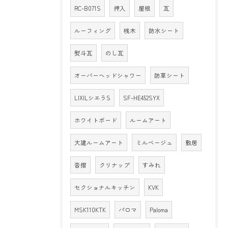
RC-B071S
押入
屋根
瓦
ルーフィング
桟木
防水シート
熨斗瓦
のし瓦
オーバーヘッドシャワー
防草シート
LIXILシエラS
SF-HE452SYX
ホワイトボード
ルームアート
大建ルームアート
ミルベージュ
敷居
沓摺
クリナップ
すみれ
セクショナルキッチン
KVK
MSK110KTK
パロマ
Paloma