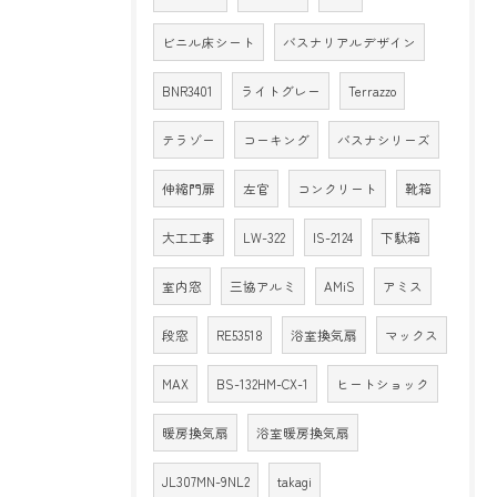
ビニル床シート
バスナリアルデザイン
BNR3401
ライトグレー
Terrazzo
テラゾー
コーキング
バスナシリーズ
伸縮門扉
左官
コンクリート
靴箱
大工工事
LW-322
IS-2124
下駄箱
室内窓
三協アルミ
AMiS
アミス
段窓
RE53518
浴室換気扇
マックス
MAX
BS-132HM-CX-1
ヒートショック
暖房換気扇
浴室暖房換気扇
JL307MN-9NL2
takagi