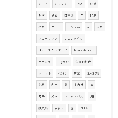
シート
シャッター
ビル
波板
外構
倉庫
駐車場
門
門扉
塗装
ゲート
モルタル
床
内装
フローリング
フロアタイル
タカラスタンダード
Takarastandard
リリカラ
Lilycolor
洗面化粧台
ウィット
水回り
貸家
原状回復
外装
和室
畳
畳表替
襖
障子
浴室
ユニットバス
UB
換気扇
手すり
扉
YKKAP