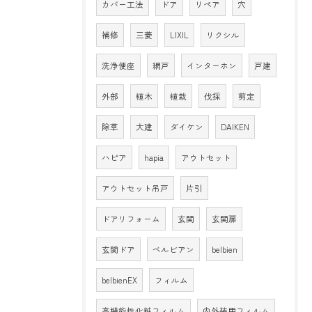
カバー工法
ドア
リペア
穴
補修
三菱
LIXIL
リクシル
洗浄便座
網戸
インターホン
戸建
外部
植木
植栽
伐採
剪定
除草
大建
ダイケン
DAIKEN
ハピア
hapia
アウトセット
アウトセット吊戸
片引
ドアリフォーム
玄関
玄関扉
玄関ドア
ベルビアン
belbien
belbienEX
フィルム
高機能性化粧フィルム
内外装用フィルム