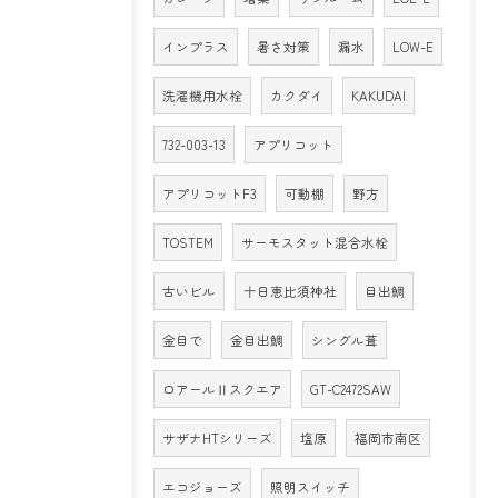
インプラス
暑さ対策
漏水
LOW-E
洗濯機用水栓
カクダイ
KAKUDAI
732-003-13
アプリコット
アプリコットF3
可動棚
野方
TOSTEM
サーモスタット混合水栓
古いビル
十日恵比須神社
目出鯛
金目で
金目出鯛
シングル葺
ロアールⅡスクエア
GT-C2472SAW
サザナHTシリーズ
塩原
福岡市南区
エコジョーズ
照明スイッチ