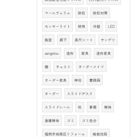
マールヴェラム
防犯
防犯対策
センサーライト
照明
外壁
LED
施設
廊下
長尺シート
サンゲツ
sangetsu
造作
家具
造作家具
棚
チェスト
オーダーメイド
オーダー家具
神社
賽銭箱
オーダー
スライドデスク
スライドレール
机
事務
解体
倉庫解体
ゴミ
ゴミ処分
福岡市城南区リフォーム
植栽伐採