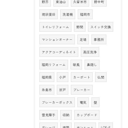
野芥
東油山
久留米市
野中町
現状復旧
洗濯機
福岡市
トイレリフォーム
野間
スイッチ交換
マンションオーナー
足場
事務所
アクアコーディネイト
高圧洗浄
福岡リフォーム
破風
鼻隠し
福岡県
小戸
カーポート
仏間
糸島市
折戸
ブレーカー
ブレーカーボックス
電気
壁
雪見障子
収納
カップボード
ガレージ
増築
サンルーム
LOE-E