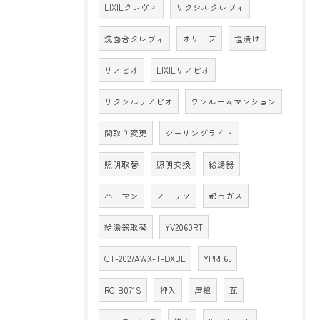
LIXILクレヴィ
リクシルクレヴィ
洗面台クレヴィ
オリーブ
塩漬け
リノビオ
LIXILリノビオ
リクシルリノビオ
ワンルームマンション
間取り変更
シーリングライト
照明取替
照明交換
給湯器
ハーマン
ノーリツ
都市ガス
給湯器取替
YV2060RT
GT-2027AWX-T-DXBL
YPRF65
RC-B071S
押入
屋根
瓦