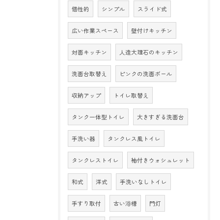
個性的
シンプル
スライド式
広い作業スペース
壁付けキッチン
対面キッチン
人造大理石のキッチン
洗面台取替え
ピンクの洗面ボール
収納アップ
トイレ取替え
タンク一体型トイレ
大きすぎる洗面台
手洗い器
タンクレス風トイレ
タンクレストイレ
袖付きウォシュレット
和式
洋式
手洗いなしトイレ
手すり取付
古い浴槽
門灯