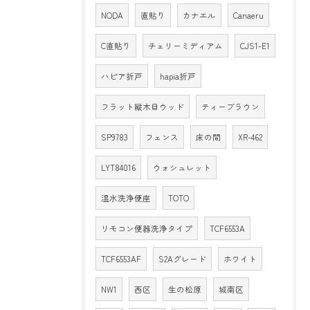
NODA
直貼り
カナエル
Canaeru
C直貼り
チェリーミディアム
CJS1-E1
ハピア折戸
hapia折戸
フラット縦木目ウッド
ティーブラウン
SP9783
フェンス
床の間
XR-462
LYT84016
ウォシュレット
温水洗浄便座
TOTO
リモコン便器洗浄タイプ
TCF6553A
TCF6553AF
S2Aグレード
ホワイト
NW1
西区
生の松原
城南区