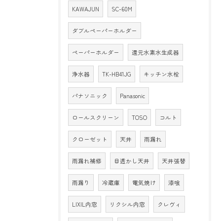
KAWAJUN
SC-60M
ダブルペーパーホルダー
ペーパーホルダー
還元水素水生成器
浄水器
TK-HB41JG
キッチン水栓
パナソニック
Panasonic
ロールスクリーン
TOSO
コルト
クローゼット
天井
雨漏れ
雨漏れ補修
目透かし天井
天井張替
雨漏り
冷蔵庫
電気焼け
漆喰
LIXIL内窓
リクシル内窓
クレヴィ