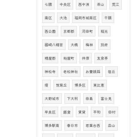
七隈
中央区
西中洲
茶山
荒江
南区
大池
福岡市城南区
干隈
西公園
京都郡
苅田町
稲光
國崎八幡宮
大橋
梅林
別府
糟屋郡
粕屋町
仲原
友泉亭
神松寺
老松神社
お賽銭箱
笹丘
堤
筑紫丘
博多区
東比恵
大野城市
下大利
田島
富士見
早良区
飯倉
賃貸
平和
田村
博多駅南
春日市
若葉台西
皿山