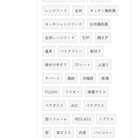
レンジフード
台所
キッチン換気扇
キッチンレンジフード
台所換気扇
台所レンジフード
引戸
開き戸
建具
バリアフリー
後付け
後付け手すり
CFシート
上張り
アパート
階段
外階段
修理
FUJIOH
フジオー
複層ガラス
ペアガラス
AGC
ペヤプラス
窓リフォーム
REGLASS
リグラス
窓
窓ガラス
内窓
バルコニー