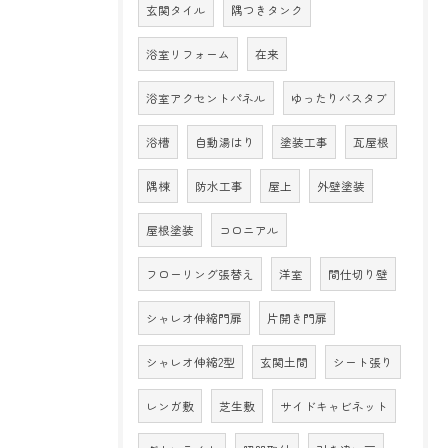
玄関タイル
隅つきタンク
浴室リフォーム
在来
浴室アクセントパネル
ゆったりバスタブ
浴槽
自動湯はり
塗装工事
瓦屋根
隅棟
防水工事
屋上
外壁塗装
屋根塗装
コロニアル
フローリング張替え
洋室
間仕切り壁
シャレオ伸縮門扉
片開き門扉
シャレオ伸縮2型
玄関土間
シート張り
レンガ敷
芝生敷
サイドキャビネット