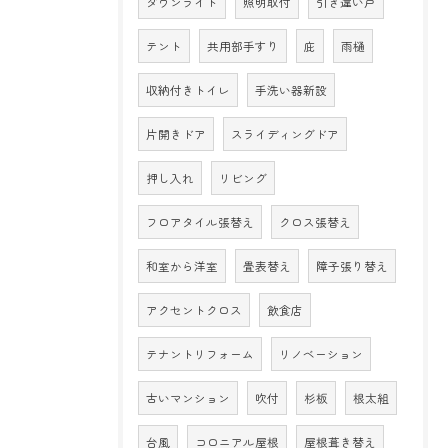
ダウンライト
照明取付
引き違い戸
テント
共用部手すり
庇
雨樋
収納付きトイレ
手洗い器新設
片開きドア
スライディングドア
押し入れ
リビング
フロアタイル張替え
クロス張替え
和室から洋室
畳表替え
障子張り替え
アクセントクロス
飲食店
テナントリフォーム
リノベーション
古いマンション
吹付
杉板
根太組
台風
コロニアル屋根
屋根葺き替え