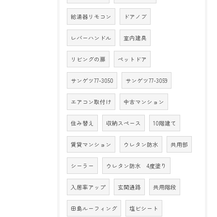
給湯器リモコン
ドアノブ
レバーハンドル
室内建具
リビングの扉
ペットドア
サンゲツ77-3050
サンゲツ77-3059
エアコン取付け
中古マンション
住み替え
収納スペース
10階建て
賃貸マンション
ウレタン防水
共用部
シーラー
ウレタン防水 4度塗り
入居率アップ
玄関通路
共用階段
田島ルーフィング
塩ビシート