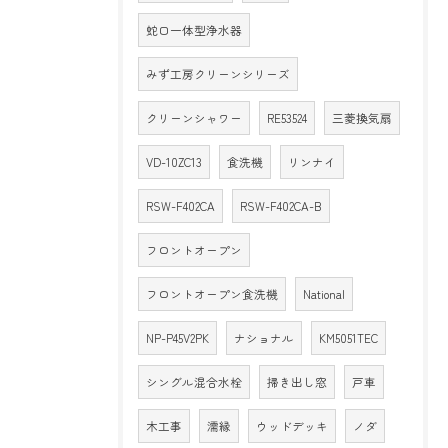
蛇口一体型浄水器
みず工房クリーンシリーズ
クリーンシャワー
RE53524
三菱換気扇
VD-10ZC13
食洗機
リンナイ
RSW-F402CA
RSW-F402CA-B
フロントオープン
フロントオープン食洗機
National
NP-P45V2PK
ナショナル
KM5051TEC
シングル混合水栓
掃き出し窓
戸車
木工事
濡縁
ウッドデッキ
ノダ