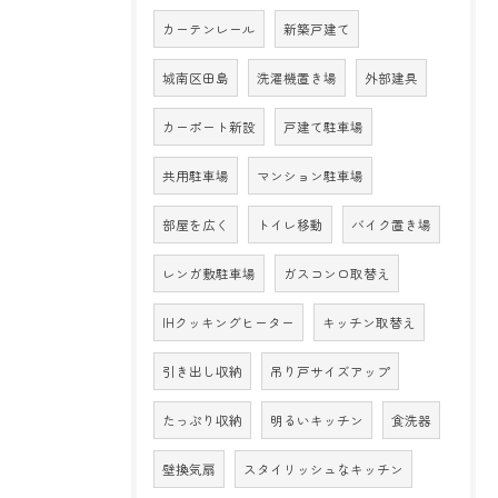
カーテンレール
新築戸建て
城南区田島
洗濯機置き場
外部建具
カーポート新設
戸建て駐車場
共用駐車場
マンション駐車場
部屋を広く
トイレ移動
バイク置き場
レンガ敷駐車場
ガスコンロ取替え
IHクッキングヒーター
キッチン取替え
引き出し収納
吊り戸サイズアップ
たっぷり収納
明るいキッチン
食洗器
壁換気扇
スタイリッシュなキッチン