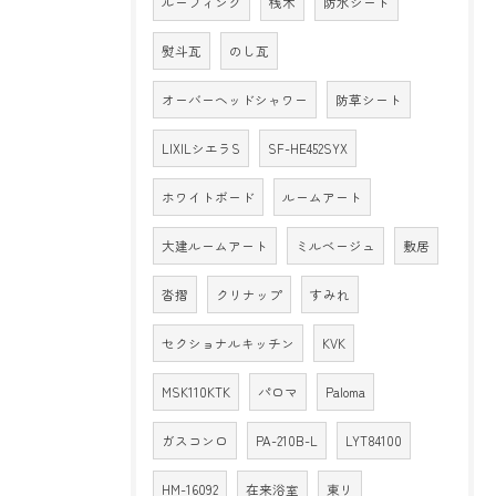
ルーフィング
桟木
防水シート
熨斗瓦
のし瓦
オーバーヘッドシャワー
防草シート
LIXILシエラS
SF-HE452SYX
ホワイトボード
ルームアート
大建ルームアート
ミルベージュ
敷居
沓摺
クリナップ
すみれ
セクショナルキッチン
KVK
MSK110KTK
パロマ
Paloma
ガスコンロ
PA-210B-L
LYT84100
HM-16092
在来浴室
東リ