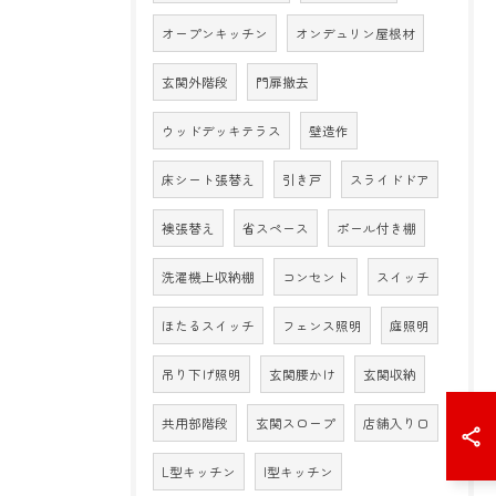
オープンキッチン
オンデュリン屋根材
玄関外階段
門扉撤去
ウッドデッキテラス
壁造作
床シート張替え
引き戸
スライドドア
襖張替え
省スペース
ポール付き棚
洗濯機上収納棚
コンセント
スイッチ
ほたるスイッチ
フェンス照明
庭照明
吊り下げ照明
玄関腰かけ
玄関収納
共用部階段
玄関スロープ
店舗入り口
L型キッチン
I型キッチン