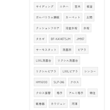
サイディング
ニチハ
笠木
板金
ガルバリウム鋼板
カーペット
土間
クッションフロア
浴室水栓
水栓
タカギ
BF-KA145TSJM
JM957
サーモスタット
洗面所
ピアラ
LIXIL洗面台
リクシル洗面台
リクシルピアラ
LIXILピアラ
シンコー
HM16100
SLP-246
クロス
クロス張替
格子
アルミ格子
特注
紙巻器
カワジュン
河淳