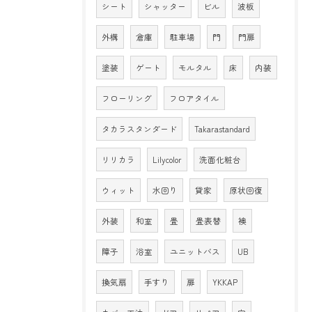
シート
シャッター
ビル
波板
外構
倉庫
駐車場
門
門扉
塗装
ゲート
モルタル
床
内装
フローリング
フロアタイル
タカラスタンダード
Takarastandard
リリカラ
Lilycolor
洗面化粧台
ウィット
水回り
貸家
原状回復
外装
和室
畳
畳表替
襖
障子
浴室
ユニットバス
UB
換気扇
手すり
扉
YKKAP