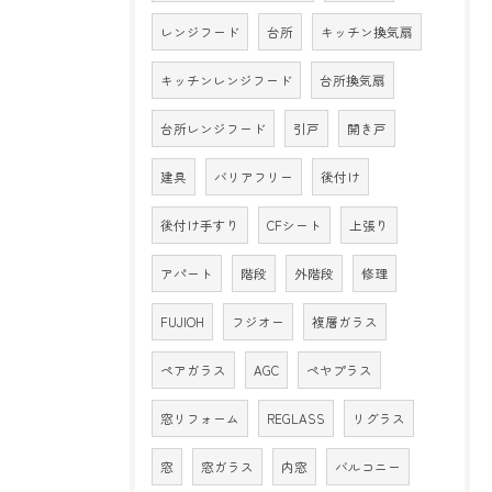
レンジフード
台所
キッチン換気扇
キッチンレンジフード
台所換気扇
台所レンジフード
引戸
開き戸
建具
バリアフリー
後付け
後付け手すり
CFシート
上張り
アパート
階段
外階段
修理
FUJIOH
フジオー
複層ガラス
ペアガラス
AGC
ペヤプラス
窓リフォーム
REGLASS
リグラス
窓
窓ガラス
内窓
バルコニー