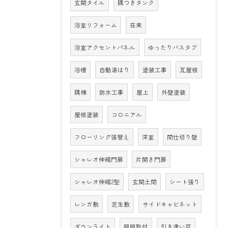
玄関タイル
隅つきタンク
浴室リフォーム
在来
浴室アクセントパネル
ゆったりバスタブ
浴槽
自動湯はり
塗装工事
瓦屋根
隅棟
防水工事
屋上
外壁塗装
屋根塗装
コロニアル
フローリング張替え
洋室
間仕切り壁
シャレオ伸縮門扉
片開き門扉
シャレオ伸縮2型
玄関土間
シート張り
レンガ敷
芝生敷
サイドキャビネット
ダウンライト
照明取付
引き違い戸