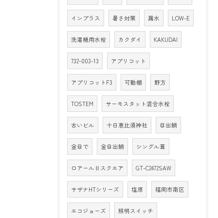
インプラス
暑さ対策
漏水
LOW-E
洗濯機用水栓
カクダイ
KAKUDAI
732-003-13
アプリコット
アプリコットF3
可動棚
野方
TOSTEM
サーモスタット混合水栓
古いビル
十日恵比須神社
目出鯛
金目で
金目出鯛
シングル葺
ロアールⅡスクエア
GT-C2472SAW
サザナHTシリーズ
塩原
福岡市南区
エコジョーズ
照明スイッチ