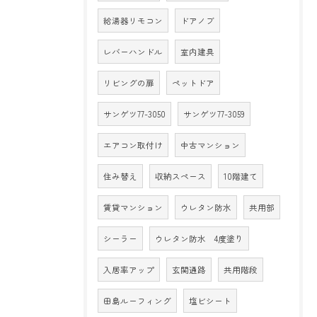
給湯器リモコン
ドアノブ
レバーハンドル
室内建具
リビングの扉
ペットドア
サンゲツ77-3050
サンゲツ77-3059
エアコン取付け
中古マンション
住み替え
収納スペース
10階建て
賃貸マンション
ウレタン防水
共用部
シーラー
ウレタン防水 4度塗り
入居率アップ
玄関通路
共用階段
田島ルーフィング
塩ビシート