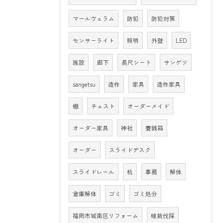
マールヴェラム
防犯
防犯対策
センサーライト
照明
外壁
LED
施設
廊下
長尺シート
サンゲツ
sangetsu
造作
家具
造作家具
棚
チェスト
オーダーメイド
オーダー家具
神社
賽銭箱
オーダー
スライドデスク
スライドレール
机
事務
解体
倉庫解体
ゴミ
ゴミ処分
福岡市城南区リフォーム
植栽伐採