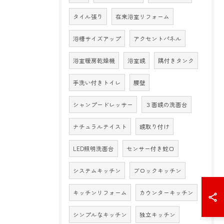
タイル張り
在来浴室リフォーム
浴槽サイズアップ
アクセントパネル
浴室暖房乾燥機
浴室鏡
隅付きタンク
手洗い付きトイレ
腰壁
シャンプードレッサー
３面鏡の洗面台
ナチュラルテイスト
鏡取り付け
LED照明洗面台
センサー付き蛇口
システムキッチン
ブロックキッチン
キッチンリフォーム
カウンターキッチン
シンプルなキッチン
独立キッチン