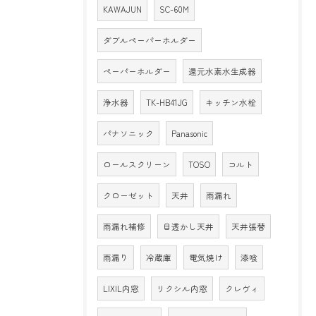
KAWAJUN
SC-60M
ダブルペーパーホルダー
ペーパーホルダー
還元水素水生成器
浄水器
TK-HB41JG
キッチン水栓
パナソニック
Panasonic
ロールスクリーン
TOSO
コルト
クローゼット
天井
雨漏れ
雨漏れ補修
目透かし天井
天井張替
雨漏り
冷蔵庫
電気焼け
漆喰
LIXIL内窓
リクシル内窓
クレヴィ