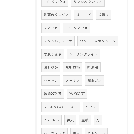
LIXILクレヴィ
リクシルクレヴィ
洗面台クレヴィ
オリーブ
塩漬け
リノビオ
LIXILリノビオ
リクシルリノビオ
ワンルームマンション
間取り変更
シーリングライト
照明取替
照明交換
給湯器
ハーマン
ノーリツ
都市ガス
給湯器取替
YV2060RT
GT-2027AWX-T-DXBL
YPRF65
RC-B071S
押入
屋根
瓦
ルーフィング
桟木
防水シート