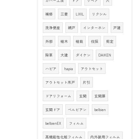
カバー工法
ドア
リペア
穴
補修
三菱
LIXIL
リクシル
洗浄便座
網戸
インターホン
戸建
外部
植木
植栽
伐採
剪定
除草
大建
ダイケン
DAIKEN
ハピア
hapia
アウトセット
アウトセット吊戸
片引
ドアリフォーム
玄関
玄関扉
玄関ドア
ベルビアン
belbien
belbienEX
フィルム
高機能性化粧フィルム
内外装用フィルム