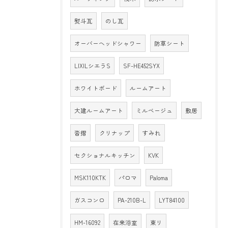
熨斗瓦
のし瓦
オーバーヘッドシャワー
防草シート
LIXILシエラS
SF-HE452SYX
ホワイトボード
ルームアート
大建ルームアート
ミルベージュ
敷居
沓摺
クリナップ
すみれ
セクショナルキッチン
KVK
MSK110KTK
パロマ
Paloma
ガスコンロ
PA-210B-L
LYT84100
HM-16092
在来浴室
東リ