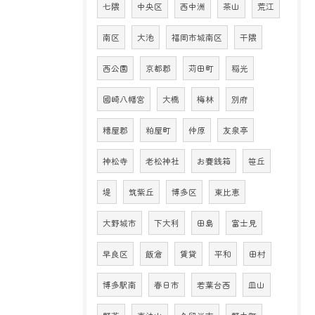
七隈
中央区
西中洲
茶山
荒江
南区
大池
福岡市城南区
干隈
西公園
京都郡
苅田町
稲光
國崎八幡宮
大橋
梅林
別府
糟屋郡
粕屋町
仲原
友泉亭
神松寺
老松神社
お賽銭箱
笹丘
堤
筑紫丘
博多区
東比恵
大野城市
下大利
田島
富士見
早良区
飯倉
賃貸
平和
田村
博多駅南
春日市
若葉台西
皿山