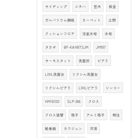
サイディング
ニチハ
笠木
板金
ガルバリウム鋼板
カーペット
土間
クッションフロア
浴室水栓
水栓
タカギ
BF-KA145TSJM
JM957
サーモスタット
洗面所
ピアラ
LIXIL洗面台
リクシル洗面台
リクシルピアラ
LIXILピアラ
シンコー
HM16100
SLP-246
クロス
クロス張替
格子
アルミ格子
特注
紙巻器
カワジュン
河淳