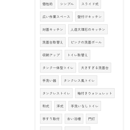
個性的
シンプル
スライド式
広い作業スペース
壁付けキッチン
対面キッチン
人造大理石のキッチン
洗面台取替え
ピンクの洗面ボール
収納アップ
トイレ取替え
タンク一体型トイレ
大きすぎる洗面台
手洗い器
タンクレス風トイレ
タンクレストイレ
袖付きウォシュレット
和式
洋式
手洗いなしトイレ
手すり取付
古い浴槽
門灯