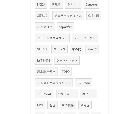
NODA
直貼り
カナエル
Canaeru
C直貼り
チェリーミディアム
CJS1-E1
ハピア折戸
hapia折戸
フラット縦木目ウッド
ティーブラウン
SP9783
フェンス
床の間
XR-462
LYT84016
ウォシュレット
温水洗浄便座
TOTO
リモコン便器洗浄タイプ
TCF6553A
TCF6553AF
S2Aグレード
ホワイト
NW1
西区
生の松原
城南区