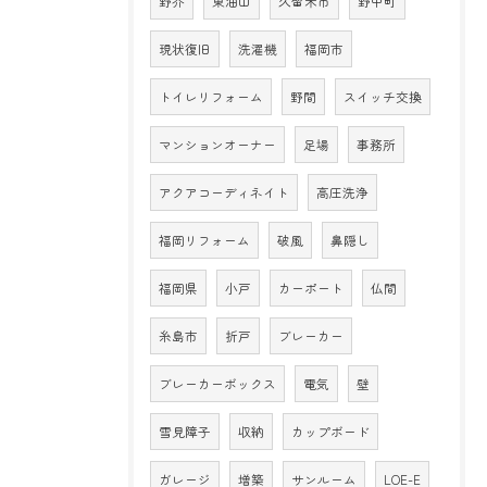
野芥
東油山
久留米市
野中町
現状復旧
洗濯機
福岡市
トイレリフォーム
野間
スイッチ交換
マンションオーナー
足場
事務所
アクアコーディネイト
高圧洗浄
福岡リフォーム
破風
鼻隠し
福岡県
小戸
カーポート
仏間
糸島市
折戸
ブレーカー
ブレーカーボックス
電気
壁
雪見障子
収納
カップボード
ガレージ
増築
サンルーム
LOE-E