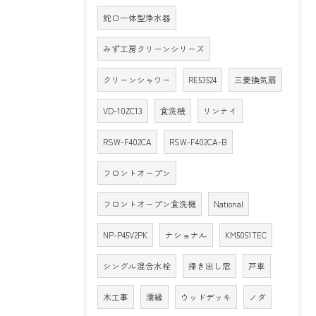
蛇口一体型浄水器
みず工房クリーンシリーズ
クリーンシャワー
RE53524
三菱換気扇
VD-10ZC13
食洗機
リンナイ
RSW-F402CA
RSW-F402CA-B
フロントオープン
フロントオープン食洗機
National
NP-P45V2PK
ナショナル
KM5051TEC
シングル混合水栓
掃き出し窓
戸車
木工事
濡縁
ウッドデッキ
ノダ