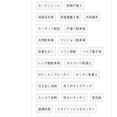
カーテンレール
新築戸建て
城南区田島
洗濯機置き場
外部建具
カーポート新設
戸建て駐車場
共用駐車場
マンション駐車場
部屋を広く
トイレ移動
バイク置き場
レンガ敷駐車場
ガスコンロ取替え
IHクッキングヒーター
キッチン取替え
引き出し収納
吊り戸サイズアップ
たっぷり収納
明るいキッチン
食洗器
壁換気扇
スタイリッシュなキッチン