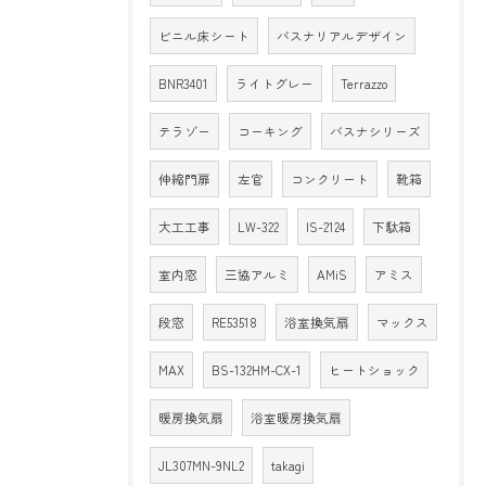
ビニル床シート
バスナリアルデザイン
BNR3401
ライトグレー
Terrazzo
テラゾー
コーキング
バスナシリーズ
伸縮門扉
左官
コンクリート
靴箱
大工工事
LW-322
IS-2124
下駄箱
室内窓
三協アルミ
AMiS
アミス
段窓
RE53518
浴室換気扇
マックス
MAX
BS-132HM-CX-1
ヒートショック
暖房換気扇
浴室暖房換気扇
JL307MN-9NL2
takagi