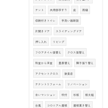
テント
共用部手すり
庇
雨樋
収納付きトイレ
手洗い器新設
片開きドア
スライディングドア
押し入れ
リビング
フロアタイル張替え
クロス張替え
和室から洋室
畳表替え
障子張り替え
アクセントクロス
飲食店
テナントリフォーム
リノベーション
古いマンション
吹付
杉板
根太組
台風
コロニアル屋根
屋根葺き替え