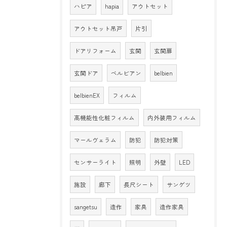
ハピア
hapia
アウトセット
アウトセット吊戸
片引
ドアリフォーム
玄関
玄関扉
玄関ドア
ベルビアン
belbien
belbienEX
フィルム
高機能性化粧フィルム
内外装用フィルム
マールヴェラム
防犯
防犯対策
センサーライト
照明
外壁
LED
施設
廊下
長尺シート
サンゲツ
sangetsu
造作
家具
造作家具