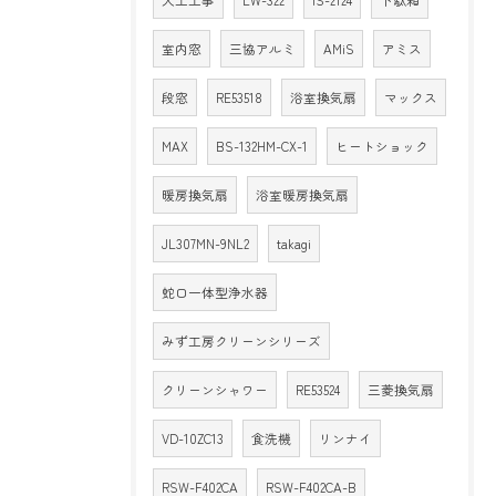
大工工事
LW-322
IS-2124
下駄箱
室内窓
三協アルミ
AMiS
アミス
段窓
RE53518
浴室換気扇
マックス
MAX
BS-132HM-CX-1
ヒートショック
暖房換気扇
浴室暖房換気扇
JL307MN-9NL2
takagi
蛇口一体型浄水器
みず工房クリーンシリーズ
クリーンシャワー
RE53524
三菱換気扇
VD-10ZC13
食洗機
リンナイ
RSW-F402CA
RSW-F402CA-B