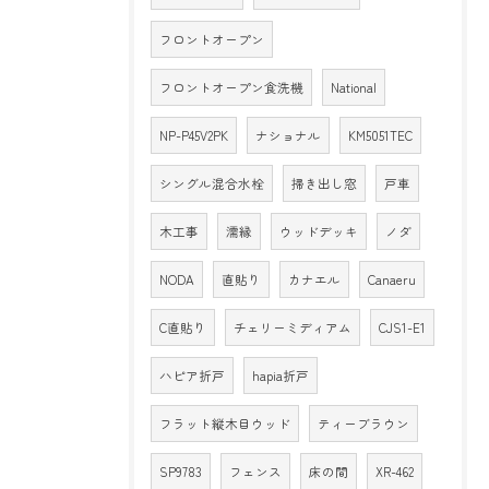
フロントオープン
フロントオープン食洗機
National
NP-P45V2PK
ナショナル
KM5051TEC
シングル混合水栓
掃き出し窓
戸車
木工事
濡縁
ウッドデッキ
ノダ
NODA
直貼り
カナエル
Canaeru
C直貼り
チェリーミディアム
CJS1-E1
ハピア折戸
hapia折戸
フラット縦木目ウッド
ティーブラウン
SP9783
フェンス
床の間
XR-462