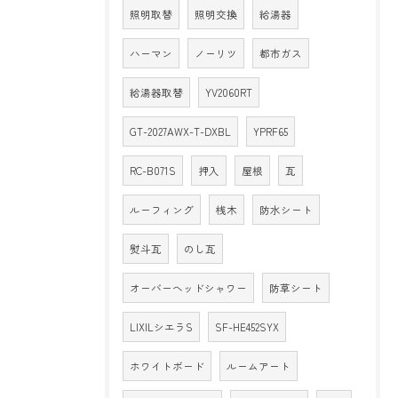
照明取替
照明交換
給湯器
ハーマン
ノーリツ
都市ガス
給湯器取替
YV2060RT
GT-2027AWX-T-DXBL
YPRF65
RC-B071S
押入
屋根
瓦
ルーフィング
桟木
防水シート
熨斗瓦
のし瓦
オーバーヘッドシャワー
防草シート
LIXILシエラS
SF-HE452SYX
ホワイトボード
ルームアート