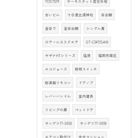
TOSTEM
サーモスタット混合水栓
古いビル
十日恵比須神社
目出鯛
金目で
金目出鯛
シングル葺
ロアールⅡスクエア
GT-C2472SAW
サザナHTシリーズ
塩原
福岡市南区
エコジョーズ
照明スイッチ
給湯器リモコン
ドアノブ
レバーハンドル
室内建具
リビングの扉
ペットドア
サンゲツ77-3050
サンゲツ77-3059
エアコン取付け
中古マンション