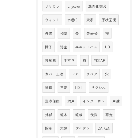
リリカラ
Lilycolor
洗面化粧台
ウィット
水回り
貸家
原状回復
外装
和室
畳
畳表替
襖
障子
浴室
ユニットバス
UB
換気扇
手すり
扉
YKKAP
カバー工法
ドア
リペア
穴
補修
三菱
LIXIL
リクシル
洗浄便座
網戸
インターホン
戸建
外部
植木
植栽
伐採
剪定
除草
大建
ダイケン
DAIKEN