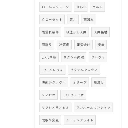
ロールスクリーン
TOSO
コルト
クローゼット
天井
雨漏れ
雨漏れ補修
目透かし天井
天井張替
雨漏り
冷蔵庫
電気焼け
漆喰
LIXIL内窓
リクシル内窓
クレヴィ
LIXILクレヴィ
リクシルクレヴィ
洗面台クレヴィ
オリーブ
塩漬け
リノビオ
LIXILリノビオ
リクシルリノビオ
ワンルームマンション
間取り変更
シーリングライト