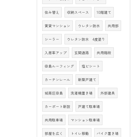
住み替え
収納スペース
10階建て
賃貸マンション
ウレタン防水
共用部
シーラー
ウレタン防水 4度塗り
入居率アップ
玄関通路
共用階段
田島ルーフィング
塩ビシート
カーテンレール
新築戸建て
城南区田島
洗濯機置き場
外部建具
カーポート新設
戸建て駐車場
共用駐車場
マンション駐車場
部屋を広く
トイレ移動
バイク置き場