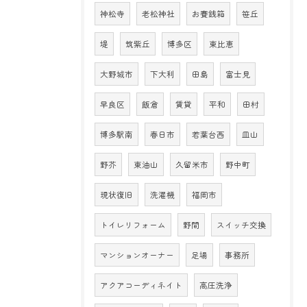
神松寺
老松神社
お賽銭箱
笹丘
堤
筑紫丘
博多区
東比恵
大野城市
下大利
田島
富士見
早良区
飯倉
賃貸
平和
田村
博多駅南
春日市
若葉台西
皿山
野芥
東油山
久留米市
野中町
現状復旧
洗濯機
福岡市
トイレリフォーム
野間
スイッチ交換
マンションオーナー
足場
事務所
アクアコーディネイト
高圧洗浄