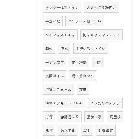
タンク一体型トイレ
大きすぎる洗面台
手洗い器
タンクレス風トイレ
タンクレストイレ
袖付きウォシュレット
和式
洋式
手洗いなしトイレ
手すり取付
古い浴槽
門灯
玄関タイル
隅つきタンク
浴室リフォーム
在来
浴室アクセントパネル
ゆったりバスタブ
浴槽
自動湯はり
塗装工事
瓦屋根
隅棟
防水工事
屋上
外壁塗装