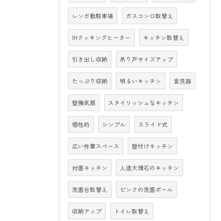
レンガ敷駐車場
ガスコンロ取替え
IHクッキングヒーター
キッチン取替え
引き出し収納
吊り戸サイズアップ
たっぷり収納
明るいキッチン
食洗器
壁換気扇
スタイリッシュなキッチン
個性的
シンプル
スライド式
広い作業スペース
壁付けキッチン
対面キッチン
人造大理石のキッチン
洗面台取替え
ピンクの洗面ボール
収納アップ
トイレ取替え