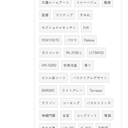
大建ルームアート
ミルベージュ
敷居
沓摺
クリナップ
すみれ
セクショナルキッチン
KVK
MSK110KTK
パロマ
Paloma
ガスコンロ
PA-210B-L
LYT84100
HM-16092
在来浴室
東リ
ビニル床シート
バスナリアルデザイン
BNR3401
ライトグレー
Terrazzo
テラゾー
コーキング
バスナシリーズ
伸縮門扉
左官
コンクリート
靴箱