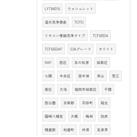
LYT84016
ウォシュレット
温水洗浄便座
TOTO
リモコン便器洗浄タイプ
TCF6553A
TCF6553AF
S2Aグレード
ホワイト
NW1
西区
生の松原
城南区
七隈
中央区
西中洲
茶山
荒江
南区
大池
福岡市城南区
干隈
西公園
京都郡
苅田町
稲光
國崎八幡宮
大橋
梅林
別府
糟屋郡
粕屋町
仲原
友泉亭