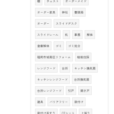
棚
チェスト
オーダーメイド
オーダー家具
神社
賽銭箱
オーダー
スライドデスク
スライドレール
机
事務
解体
倉庫解体
ゴミ
ゴミ処分
福岡市城南区リフォーム
植栽伐採
レンジフード
台所
キッチン換気扇
キッチンレンジフード
台所換気扇
台所レンジフード
引戸
開き戸
建具
バリアフリー
後付け
後付け手すり
CFシート
上張り