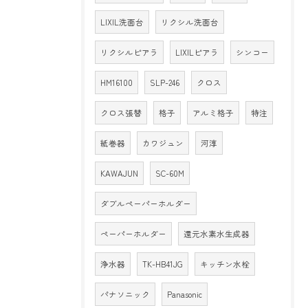
LIXIL洗面台
リクシル洗面台
リクシルピアラ
LIXILピアラ
シンコー
HM16100
SLP-246
クロス
クロス張替
格子
アルミ格子
特注
紙巻器
カワジュン
河淳
KAWAJUN
SC-60M
ダブルペーパーホルダー
ペーパーホルダー
還元水素水生成器
浄水器
TK-HB41JG
キッチン水栓
パナソニック
Panasonic