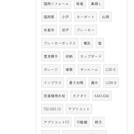
福岡リフォーム
破風
鼻隠し
福岡県
小戸
カーポート
仏間
糸島市
折戸
ブレーカー
ブレーカーボックス
電気
壁
雪見障子
収納
カップボード
ガレージ
増築
サンルーム
LOE-E
インプラス
暑さ対策
漏水
LOW-E
洗濯機用水栓
カクダイ
KAKUDAI
732-003-13
アプリコット
アプリコットF3
可動棚
野方