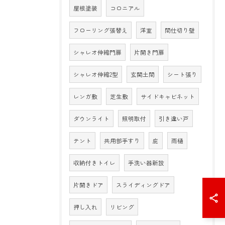
屋根塗装
コロニアル
フローリング張替え
洋室
間仕切り壁
シャレオ伸縮門扉
片開き門扉
シャレオ伸縮2型
玄関土間
シート張り
レンガ敷
芝生敷
サイドキャビネット
ダウンライト
照明取付
引き違い戸
テント
共用部手すり
庇
雨樋
収納付きトイレ
手洗い器新設
片開きドア
スライディングドア
押し入れ
リビング