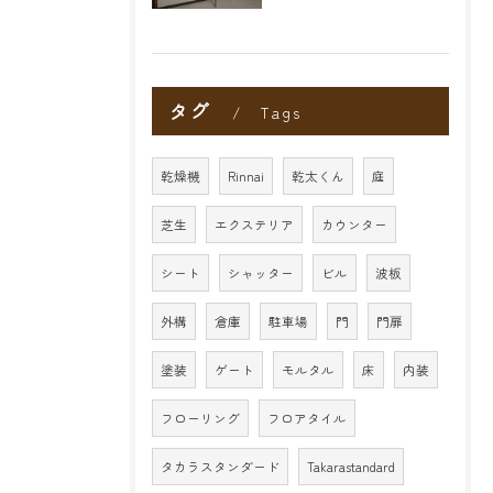
タグ
Tags
乾燥機
Rinnai
乾太くん
庭
芝生
エクステリア
カウンター
シート
シャッター
ビル
波板
外構
倉庫
駐車場
門
門扉
塗装
ゲート
モルタル
床
内装
フローリング
フロアタイル
タカラスタンダード
Takarastandard