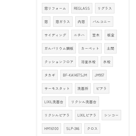
窓リフォーム
REGLASS
リグラス
窓
窓ガラス
内窓
バルコニー
サイディング
ニチハ
笠木
板金
ガルバリウム鋼板
カーペット
土間
クッションフロア
浴室水栓
水栓
タカギ
BF-KA145TSJM
JM957
サーモスタット
洗面所
ピアラ
LIXIL洗面台
リクシル洗面台
リクシルピアラ
LIXILピアラ
シンコー
HM16100
SLP-246
クロス