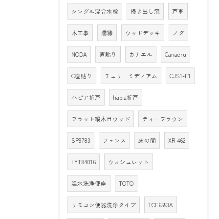
シングル混合水栓
掃き出し窓
戸車
木工事
濡縁
ウッドデッキ
ノダ
NODA
直貼り
カナエル
Canaeru
C直貼り
チェリーミディアム
CJS1-E1
ハピア折戸
hapia折戸
フラット縦木目ウッド
ティーブラウン
SP9783
フェンス
床の間
XR-462
LYT84016
ウォシュレット
温水洗浄便座
TOTO
リモコン便器洗浄タイプ
TCF6553A