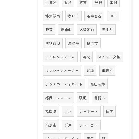
早良区
飯倉
賃貸
平和
田村
博多駅南
春日市
若葉台西
皿山
野芥
東油山
久留米市
野中町
現状復旧
洗濯機
福岡市
トイレリフォーム
野間
スイッチ交換
マンションオーナー
足場
事務所
アクアコーディネイト
高圧洗浄
福岡リフォーム
破風
鼻隠し
福岡県
小戸
カーポート
仏間
糸島市
折戸
ブレーカー
ブレーカーボックス
電気
壁