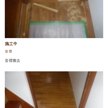
施工中
沓摺
沓摺撤去