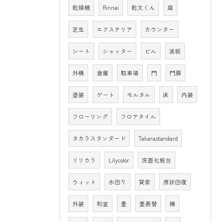
乾燥機
Rinnai
乾太くん
庭
芝生
エクステリア
カウンター
シート
シャッター
ビル
波板
外構
倉庫
駐車場
門
門扉
塗装
ゲート
モルタル
床
内装
フローリング
フロアタイル
タカラスタンダード
Takarastandard
リリカラ
Lilycolor
洗面化粧台
ウィット
水回り
貸家
原状回復
外装
和室
畳
畳表替
襖