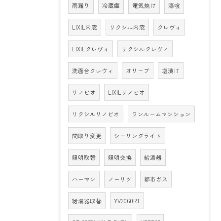
雨漏り
冷蔵庫
電気焼け
漆喰
LIXIL内窓
リクシル内窓
クレヴィ
LIXILクレヴィ
リクシルクレヴィ
洗面台クレヴィ
オリーブ
塩漬け
リノビオ
LIXILリノビオ
リクシルリノビオ
ワンルームマンション
間取り変更
シーリングライト
照明取替
照明交換
給湯器
ハーマン
ノーリツ
都市ガス
給湯器取替
YV2060RT