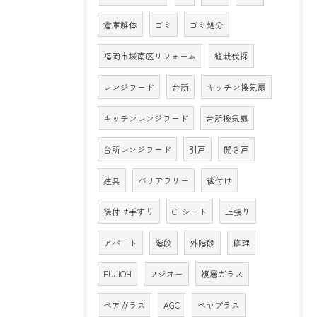
倉庫解体
ゴミ
ゴミ処分
福岡市城南区リフォーム
植栽伐採
レンジフード
台所
キッチン換気扇
キッチンレンジフード
台所換気扇
台所レンジフード
引戸
開き戸
建具
バリアフリー
後付け
後付け手すり
CFシート
上張り
アパート
階段
外階段
修理
FUJIOH
フジオー
複層ガラス
ペアガラス
AGC
ペヤプラス