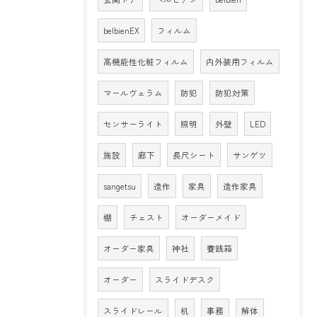
belbienEX
フィルム
高機能性化粧フィルム
内外装用フィルム
マールヴェラム
防犯
防犯対策
センサーライト
照明
外壁
LED
施設
廊下
長尺シート
サンゲツ
sangetsu
造作
家具
造作家具
棚
チェスト
オーダーメイド
オーダー家具
神社
賽銭箱
オーダー
スライドデスク
スライドレール
机
事務
解体