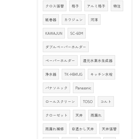
クロス張替
格子
アルミ格子
特注
紙巻器
カワジュン
河淳
KAWAJUN
SC-60M
ダブルペーパーホルダー
ペーパーホルダー
還元水素水生成器
浄水器
TK-HB41JG
キッチン水栓
パナソニック
Panasonic
ロールスクリーン
TOSO
コルト
クローゼット
天井
雨漏れ
雨漏れ補修
目透かし天井
天井張替