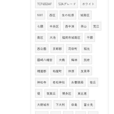
TCF6553AF
S2Aグレード
ホワイト
NW1
西区
生の松原
城南区
七隈
中央区
西中洲
茶山
荒江
南区
大池
福岡市城南区
干隈
西公園
京都郡
苅田町
稲光
國崎八幡宮
大橋
梅林
別府
糟屋郡
粕屋町
仲原
友泉亭
神松寺
老松神社
お賽銭箱
笹丘
堤
筑紫丘
博多区
東比恵
大野城市
下大利
田島
富士見