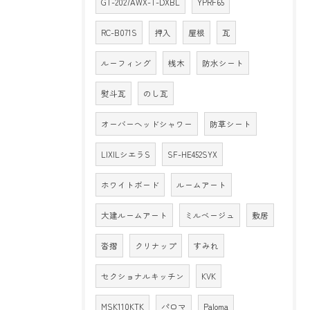
GT-2027AWX-T-DXBL
YPRF65
RC-B071S
押入
屋根
瓦
ルーフィング
桟木
防水シート
熨斗瓦
のし瓦
オーバーヘッドシャワー
防草シート
LIXILシエラS
SF-HE452SYX
ホワイトボード
ルームアート
大建ルームアート
ミルベージュ
敷居
沓摺
クリナップ
すみれ
セクショナルキッチン
KVK
MSK110KTK
パロマ
Paloma