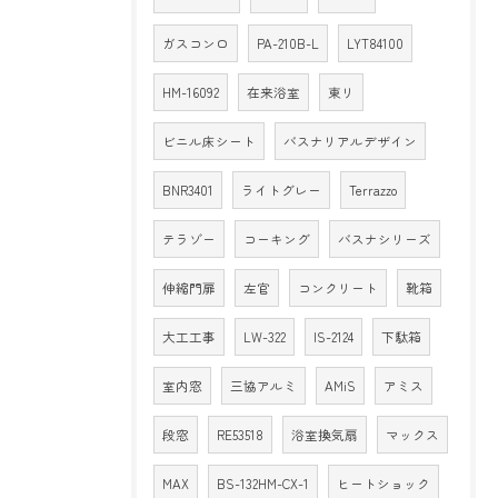
ガスコンロ
PA-210B-L
LYT84100
HM-16092
在来浴室
東リ
ビニル床シート
バスナリアルデザイン
BNR3401
ライトグレー
Terrazzo
テラゾー
コーキング
バスナシリーズ
伸縮門扉
左官
コンクリート
靴箱
大工工事
LW-322
IS-2124
下駄箱
室内窓
三協アルミ
AMiS
アミス
段窓
RE53518
浴室換気扇
マックス
MAX
BS-132HM-CX-1
ヒートショック