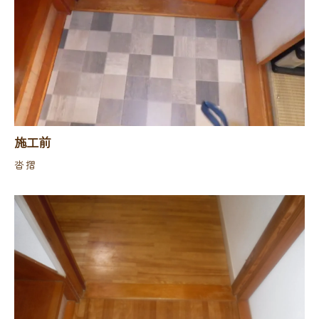
施工前
沓摺