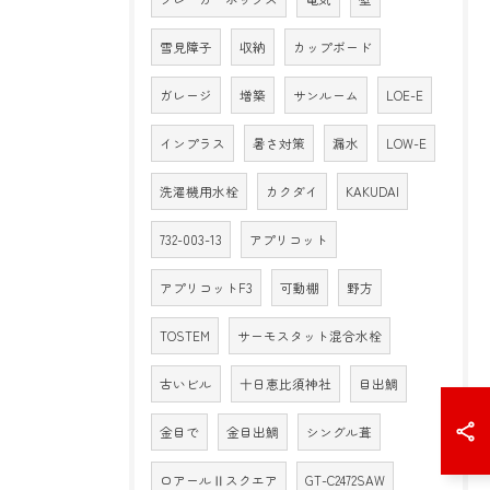
雪見障子
収納
カップボード
ガレージ
増築
サンルーム
LOE-E
インプラス
暑さ対策
漏水
LOW-E
洗濯機用水栓
カクダイ
KAKUDAI
732-003-13
アプリコット
アプリコットF3
可動棚
野方
TOSTEM
サーモスタット混合水栓
古いビル
十日恵比須神社
目出鯛
金目で
金目出鯛
シングル葺
ロアールⅡスクエア
GT-C2472SAW