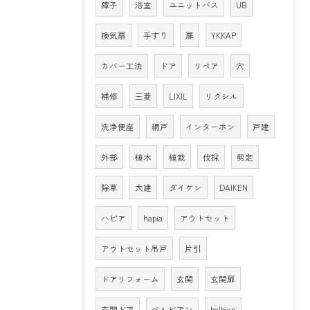
障子
浴室
ユニットバス
UB
換気扇
手すり
扉
YKKAP
カバー工法
ドア
リペア
穴
補修
三菱
LIXIL
リクシル
洗浄便座
網戸
インターホン
戸建
外部
植木
植栽
伐採
剪定
除草
大建
ダイケン
DAIKEN
ハピア
hapia
アウトセット
アウトセット吊戸
片引
ドアリフォーム
玄関
玄関扉
玄関ドア
ベルビアン
belbien