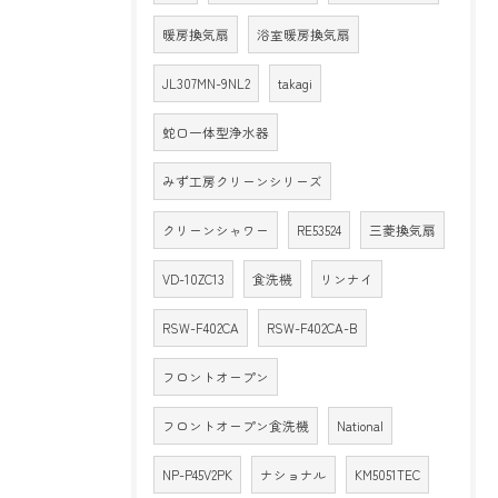
暖房換気扇
浴室暖房換気扇
JL307MN-9NL2
takagi
蛇口一体型浄水器
みず工房クリーンシリーズ
クリーンシャワー
RE53524
三菱換気扇
VD-10ZC13
食洗機
リンナイ
RSW-F402CA
RSW-F402CA-B
フロントオープン
フロントオープン食洗機
National
NP-P45V2PK
ナショナル
KM5051TEC