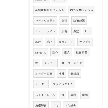
高機能性化粧フィルム
内外装用フィルム
マールヴェラム
防犯
防犯対策
センサーライト
照明
外壁
LED
施設
廊下
長尺シート
サンゲツ
sangetsu
造作
家具
造作家具
棚
チェスト
オーダーメイド
オーダー家具
神社
賽銭箱
オーダー
スライドデスク
スライドレール
机
事務
解体
倉庫解体
ゴミ
ゴミ処分