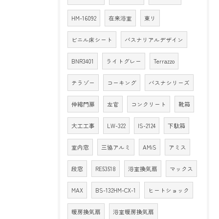
HM-16092
在来浴室
東リ
ビニル床シート
バスナリアルデザイン
BNR3401
ライトグレー
Terrazzo
テラゾー
コーキング
バスナシリーズ
伸縮門扉
左官
コンクリート
靴箱
大工工事
LW-322
IS-2124
下駄箱
室内窓
三協アルミ
AMiS
アミス
段窓
RE53518
浴室換気扇
マックス
MAX
BS-132HM-CX-1
ヒートショック
暖房換気扇
浴室暖房換気扇