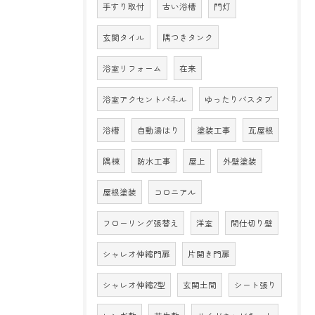
手すり取付
古い浴槽
門灯
玄関タイル
隅つきタンク
浴室リフォーム
在来
浴室アクセントパネル
ゆったりバスタブ
浴槽
自動湯はり
塗装工事
瓦屋根
隅棟
防水工事
屋上
外壁塗装
屋根塗装
コロニアル
フローリング張替え
洋室
間仕切り壁
シャレオ伸縮門扉
片開き門扉
シャレオ伸縮2型
玄関土間
シート張り