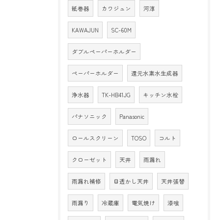
紙巻器
カワジュン
河淳
KAWAJUN
SC-60M
ダブルペーパーホルダー
ペーパーホルダー
還元水素水生成器
浄水器
TK-HB41JG
キッチン水栓
パナソニック
Panasonic
ロールスクリーン
TOSO
コルト
クローゼット
天井
雨漏れ
雨漏れ補修
目透かし天井
天井張替
雨漏り
冷蔵庫
電気焼け
漆喰