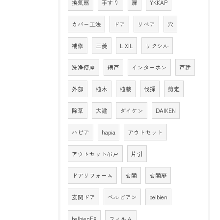
換気扇
手すり
扉
YKKAP
カバー工法
ドア
リペア
穴
補修
三菱
LIXIL
リクシル
洗浄便座
網戸
インターホン
戸建
外部
植木
植栽
伐採
剪定
除草
大建
ダイケン
DAIKEN
ハピア
hapia
アウトセット
アウトセット吊戸
片引
ドアリフォーム
玄関
玄関扉
玄関ドア
ベルビアン
belbien
belbienEX
フィルム