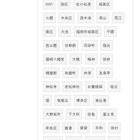
NW1
西区
生の松原
城南区
七隈
中央区
西中洲
茶山
荒江
南区
大池
福岡市城南区
干隈
西公園
京都郡
苅田町
稲光
國崎八幡宮
大橋
梅林
別府
糟屋郡
粕屋町
仲原
友泉亭
神松寺
老松神社
お賽銭箱
笹丘
堤
筑紫丘
博多区
東比恵
大野城市
下大利
田島
富士見
早良区
飯倉
賃貸
平和
田村