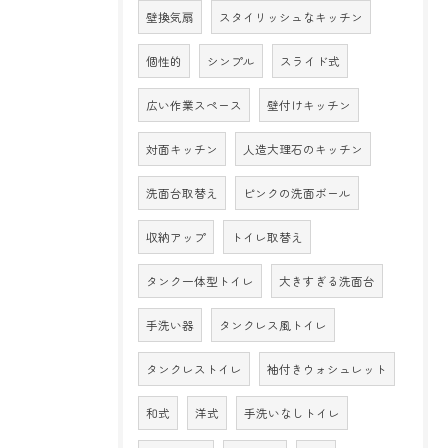
壁換気扇
スタイリッシュなキッチン
個性的
シンプル
スライド式
広い作業スペース
壁付けキッチン
対面キッチン
人造大理石のキッチン
洗面台取替え
ピンクの洗面ボール
収納アップ
トイレ取替え
タンク一体型トイレ
大きすぎる洗面台
手洗い器
タンクレス風トイレ
タンクレストイレ
袖付きウォシュレット
和式
洋式
手洗いなしトイレ