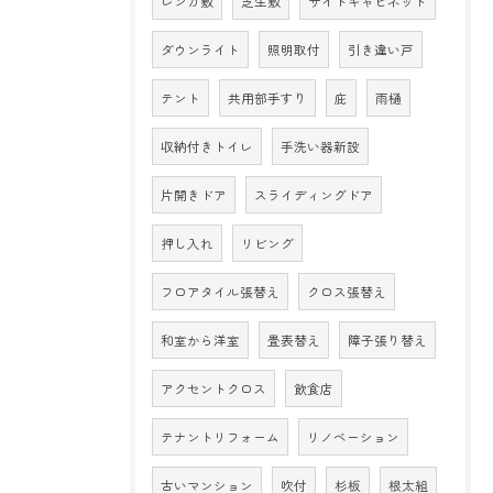
レンガ敷
芝生敷
サイドキャビネット
ダウンライト
照明取付
引き違い戸
テント
共用部手すり
庇
雨樋
収納付きトイレ
手洗い器新設
片開きドア
スライディングドア
押し入れ
リビング
フロアタイル張替え
クロス張替え
和室から洋室
畳表替え
障子張り替え
アクセントクロス
飲食店
テナントリフォーム
リノベーション
古いマンション
吹付
杉板
根太組