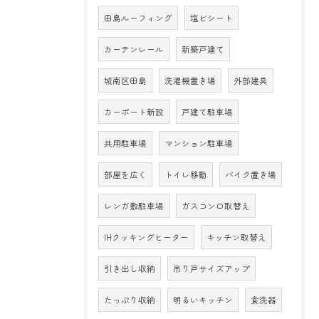
田島ルーフィング
塩ビシート
カーテンレール
新築戸建て
城南区田島
洗濯機置き場
外部建具
カーポート新設
戸建て駐車場
共用駐車場
マンション駐車場
部屋を広く
トイレ移動
バイク置き場
レンガ敷駐車場
ガスコンロ取替え
IHクッキングヒーター
キッチン取替え
引き出し収納
吊り戸サイズアップ
たっぷり収納
明るいキッチン
食洗器