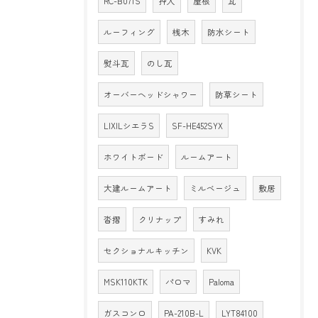
RC-B071S
押入
屋根
瓦
ルーフィング
桟木
防水シート
熨斗瓦
のし瓦
オーバーヘッドシャワー
防草シート
LIXILシエラS
SF-HE452SYX
ホワイトボード
ルームアート
大建ルームアート
ミルベージュ
敷居
沓摺
クリナップ
すみれ
セクショナルキッチン
KVK
MSK110KTK
パロマ
Paloma
ガスコンロ
PA-210B-L
LYT84100