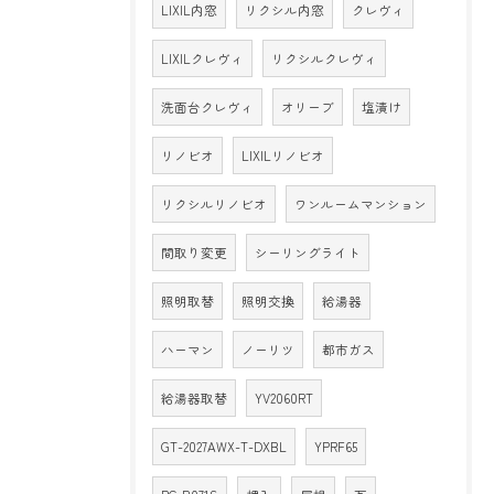
LIXIL内窓
リクシル内窓
クレヴィ
LIXILクレヴィ
リクシルクレヴィ
洗面台クレヴィ
オリーブ
塩漬け
リノビオ
LIXILリノビオ
リクシルリノビオ
ワンルームマンション
間取り変更
シーリングライト
照明取替
照明交換
給湯器
ハーマン
ノーリツ
都市ガス
給湯器取替
YV2060RT
GT-2027AWX-T-DXBL
YPRF65