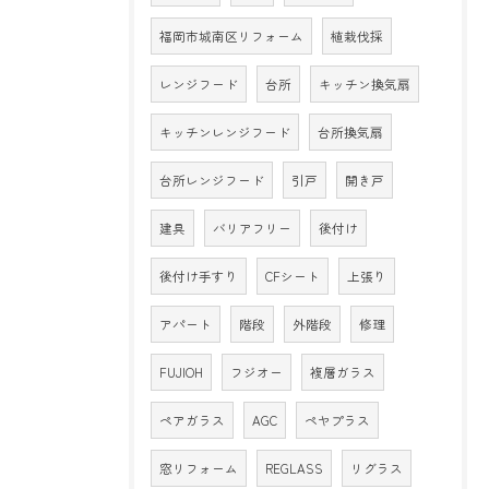
福岡市城南区リフォーム
植栽伐採
レンジフード
台所
キッチン換気扇
キッチンレンジフード
台所換気扇
台所レンジフード
引戸
開き戸
建具
バリアフリー
後付け
後付け手すり
CFシート
上張り
アパート
階段
外階段
修理
FUJIOH
フジオー
複層ガラス
ペアガラス
AGC
ペヤプラス
窓リフォーム
REGLASS
リグラス