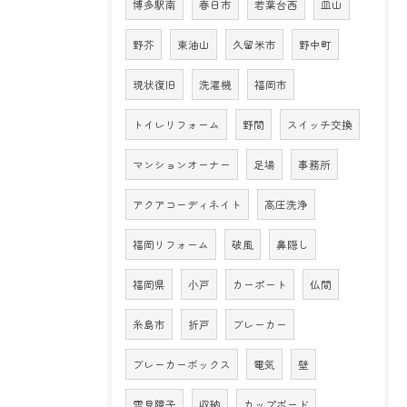
博多駅南
春日市
若葉台西
皿山
野芥
東油山
久留米市
野中町
現状復旧
洗濯機
福岡市
トイレリフォーム
野間
スイッチ交換
マンションオーナー
足場
事務所
アクアコーディネイト
高圧洗浄
福岡リフォーム
破風
鼻隠し
福岡県
小戸
カーポート
仏間
糸島市
折戸
ブレーカー
ブレーカーボックス
電気
壁
雪見障子
収納
カップボード