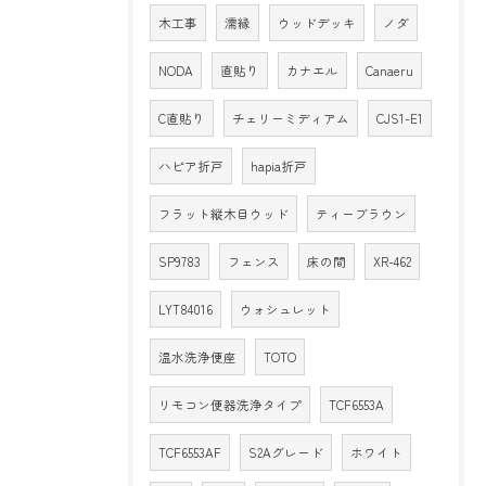
木工事
濡縁
ウッドデッキ
ノダ
NODA
直貼り
カナエル
Canaeru
C直貼り
チェリーミディアム
CJS1-E1
ハピア折戸
hapia折戸
フラット縦木目ウッド
ティーブラウン
SP9783
フェンス
床の間
XR-462
LYT84016
ウォシュレット
温水洗浄便座
TOTO
リモコン便器洗浄タイプ
TCF6553A
TCF6553AF
S2Aグレード
ホワイト