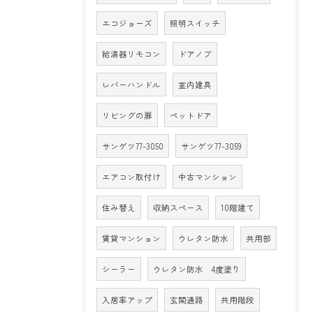
エコジョーズ
照明スイッチ
給湯器リモコン
ドアノブ
レバーハンドル
室内建具
リビングの扉
ペットドア
サンゲツ77-3050
サンゲツ77-3059
エアコン取付け
中古マンション
住み替え
収納スペース
10階建て
賃貸マンション
ウレタン防水
共用部
シーラー
ウレタン防水 4度塗り
入居率アップ
玄関通路
共用階段