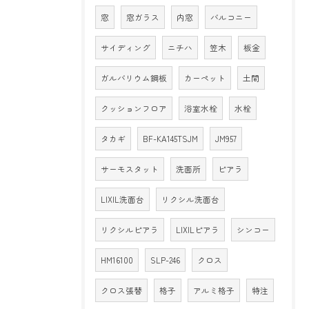
窓
窓ガラス
内窓
バルコニー
サイディング
ニチハ
笠木
板金
ガルバリウム鋼板
カーペット
土間
クッションフロア
浴室水栓
水栓
タカギ
BF-KA145TSJM
JM957
サーモスタット
洗面所
ピアラ
LIXIL洗面台
リクシル洗面台
リクシルピアラ
LIXILピアラ
シンコー
HM16100
SLP-246
クロス
クロス張替
格子
アルミ格子
特注