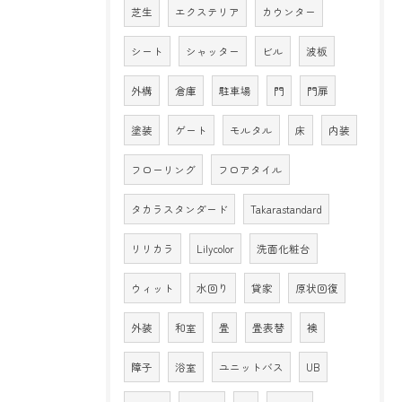
芝生
エクステリア
カウンター
シート
シャッター
ビル
波板
外構
倉庫
駐車場
門
門扉
塗装
ゲート
モルタル
床
内装
フローリング
フロアタイル
タカラスタンダード
Takarastandard
リリカラ
Lilycolor
洗面化粧台
ウィット
水回り
貸家
原状回復
外装
和室
畳
畳表替
襖
障子
浴室
ユニットバス
UB