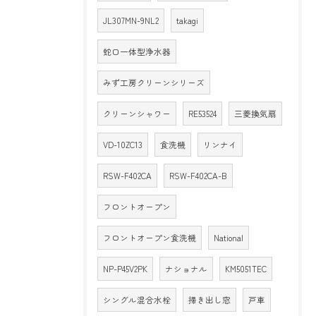
JL307MN-9NL2
takagi
蛇口一体型浄水器
みず工房クリーンシリーズ
クリーンシャワー
RE53524
三菱換気扇
VD-10ZC13
食洗機
リンナイ
RSW-F402CA
RSW-F402CA-B
フロントオープン
フロントオープン食洗機
National
NP-P45V2PK
ナショナル
KM5051TEC
シングル混合水栓
掃き出し窓
戸車