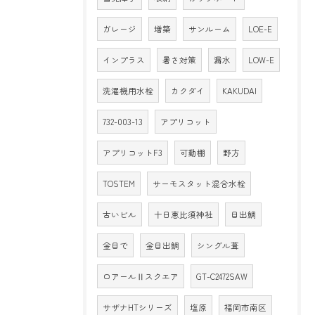
ガレージ
増築
サンルーム
LOE-E
インプラス
暑さ対策
漏水
LOW-E
洗濯機用水栓
カクダイ
KAKUDAI
732-003-13
アプリコット
アプリコットF3
可動棚
野方
TOSTEM
サーモスタット混合水栓
古いビル
十日恵比須神社
目出鯛
金目で
金目出鯛
シングル葺
ロアールⅡスクエア
GT-C2472SAW
サザナHTシリーズ
塩原
福岡市南区