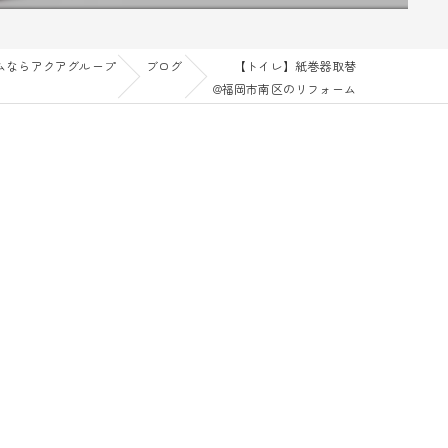
ムならアクアグループ
ブログ
【トイレ】紙巻器取替
@福岡市南区のリフォーム