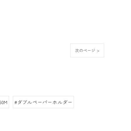
次のページ >
60M
#ダブルペーパーホルダー