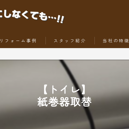
リフォーム事例
スタッフ紹介
当社の特
ちょっとだけリフォーム
内装工事
トータルリフォーム
外壁
【トイレ】
屋根
紙巻器取替
水回りリフォー
外構工事・エク