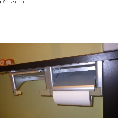
た(^ ^)