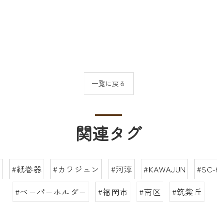
一覧に戻る
関連タグ
レ
#紙巻器
#カワジュン
#河淳
#KAWAJUN
#SC-
#ペーパーホルダー
#福岡市
#南区
#筑紫丘