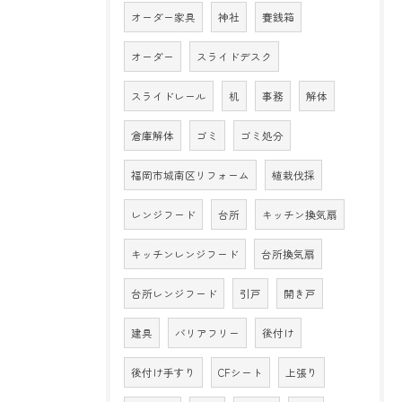
オーダー家具
神社
賽銭箱
オーダー
スライドデスク
スライドレール
机
事務
解体
倉庫解体
ゴミ
ゴミ処分
福岡市城南区リフォーム
植栽伐採
レンジフード
台所
キッチン換気扇
キッチンレンジフード
台所換気扇
台所レンジフード
引戸
開き戸
建具
バリアフリー
後付け
後付け手すり
CFシート
上張り