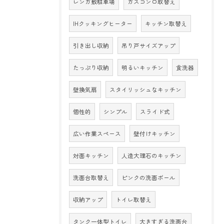
レンガ敷駐車場
ガスコンロ取替え
IHクッキングヒーター
キッチン取替え
引き出し収納
吊り戸サイズアップ
たっぷり収納
明るいキッチン
食洗器
壁換気扇
スタイリッシュなキッチン
個性的
シンプル
スライド式
広い作業スペース
壁付けキッチン
対面キッチン
人造大理石のキッチン
洗面台取替え
ピンクの洗面ボール
収納アップ
トイレ取替え
タンク一体型トイレ
大きすぎる洗面台