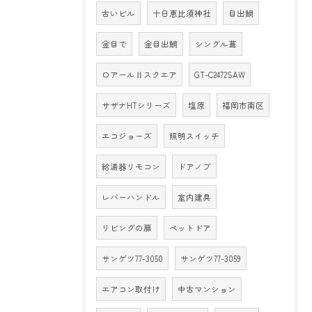
古いビル
十日恵比須神社
目出鯛
金目で
金目出鯛
シングル葺
ロアールⅡスクエア
GT-C2472SAW
サザナHTシリーズ
塩原
福岡市南区
エコジョーズ
照明スイッチ
給湯器リモコン
ドアノブ
レバーハンドル
室内建具
リビングの扉
ペットドア
サンゲツ77-3050
サンゲツ77-3059
エアコン取付け
中古マンション