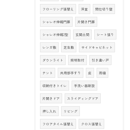
フローリング張替え
洋室
間仕切り壁
シャレオ伸縮門扉
片開き門扉
シャレオ伸縮2型
玄関土間
シート張り
レンガ敷
芝生敷
サイドキャビネット
ダウンライト
照明取付
引き違い戸
テント
共用部手すり
庇
雨樋
収納付きトイレ
手洗い器新設
片開きドア
スライディングドア
押し入れ
リビング
フロアタイル張替え
クロス張替え