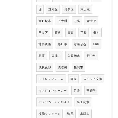
堤
筑紫丘
博多区
東比恵
大野城市
下大利
田島
富士見
早良区
飯倉
賃貸
平和
田村
博多駅南
春日市
若葉台西
皿山
野芥
東油山
久留米市
野中町
現状復旧
洗濯機
福岡市
トイレリフォーム
野間
スイッチ交換
マンションオーナー
足場
事務所
アクアコーディネイト
高圧洗浄
福岡リフォーム
破風
鼻隠し