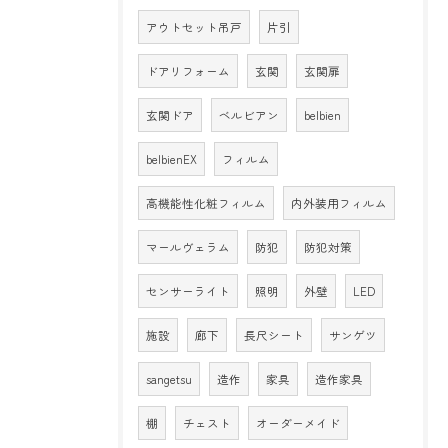
アウトセット吊戸
片引
ドアリフォーム
玄関
玄関扉
玄関ドア
ベルビアン
belbien
belbienEX
フィルム
高機能性化粧フィルム
内外装用フィルム
マールヴェラム
防犯
防犯対策
センサーライト
照明
外壁
LED
施設
廊下
長尺シート
サンゲツ
sangetsu
造作
家具
造作家具
棚
チェスト
オーダーメイド