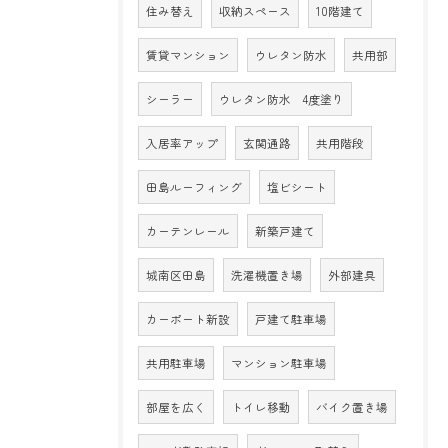
住み替え
収納スペース
10階建て
賃貸マンション
ウレタン防水
共用部
シーラー
ウレタン防水 4度塗り
入居率アップ
玄関通路
共用階段
田島ルーフィング
塩ビシート
カーテンレール
新築戸建て
城南区田島
洗濯機置き場
外部建具
カーポート新設
戸建て駐車場
共用駐車場
マンション駐車場
部屋を広く
トイレ移動
バイク置き場