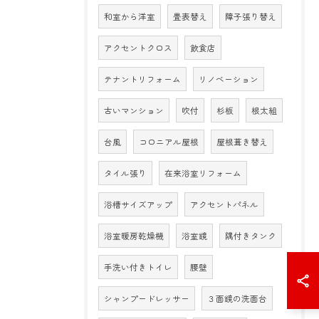
和室から洋室
畳表替え
障子張り替え
アクセントクロス
飲食店
テナントリフォーム
リノベーション
古いマンション
吹付
杉板
根太組
台風
コロニアル屋根
屋根葺き替え
タイル張り
在来浴室リフォーム
浴槽サイズアップ
アクセントパネル
浴室暖房乾燥機
浴室鏡
隅付きタンク
手洗い付きトイレ
腰壁
シャンプードレッサー
３面鏡の洗面台