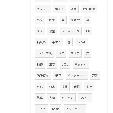
ウィット
水回り
貸家
原状回復
外装
和室
畳
畳表替
襖
障子
浴室
ユニットバス
UB
換気扇
手すり
扉
YKKAP
カバー工法
ドア
リペア
穴
補修
三菱
LIXIL
リクシル
洗浄便座
網戸
インターホン
戸建
外部
植木
植栽
伐採
剪定
除草
大建
ダイケン
DAIKEN
ハピア
hapia
アウトセット