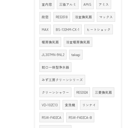
室内窓
三協アルミ
AMiS
アミス
段窓
RE53518
浴室換気扇
マックス
MAX
BS-132HM-CX-1
ヒートショック
暖房換気扇
浴室暖房換気扇
JL307MN-9NL2
takagi
蛇口一体型浄水器
みず工房クリーンシリーズ
クリーンシャワー
RE53524
三菱換気扇
VD-10ZC13
食洗機
リンナイ
RSW-F402CA
RSW-F402CA-B