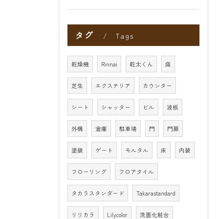
タグ
Tags
乾燥機
Rinnai
乾太くん
庭
芝生
エクステリア
カウンター
シート
シャッター
ビル
波板
外構
倉庫
駐車場
門
門扉
塗装
ゲート
モルタル
床
内装
フローリング
フロアタイル
タカラスタンダード
Takarastandard
リリカラ
Lilycolor
洗面化粧台