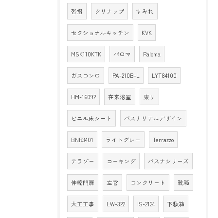
沓摺
クリナップ
すみれ
セクショナルキッチン
KVK
MSK110KTK
パロマ
Paloma
ガスコンロ
PA-210B-L
LYT84100
HM-16092
在来浴室
東リ
ビニル床シート
バスナリアルデザイン
BNR3401
ライトグレー
Terrazzo
テラゾー
コーキング
バスナシリーズ
伸縮門扉
左官
コンクリート
靴箱
大工工事
LW-322
IS-2124
下駄箱