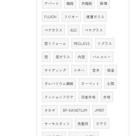
アパート
階段
外階段
修理
FUJIOH
フジオー
複層ガラス
ペアガラス
AGC
ペヤプラス
窓リフォーム
REGLASS
リグラス
窓
窓ガラス
内窓
バルコニー
サイディング
ニチハ
笠木
板金
ガルバリウム鋼板
カーペット
土間
クッションフロア
浴室水栓
水栓
タカギ
BF-KA145TSJM
JM957
サーモスタット
洗面所
ピアラ