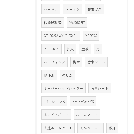
ハーマン
ノーリツ
都市ガス
給湯器取替
YV2060RT
GT-2027AWX-T-DXBL
YPRF65
RC-B071S
押入
屋根
瓦
ルーフィング
桟木
防水シート
熨斗瓦
のし瓦
オーバーヘッドシャワー
防草シート
LIXILシエラS
SF-HE452SYX
ホワイトボード
ルームアート
大建ルームアート
ミルベージュ
敷居