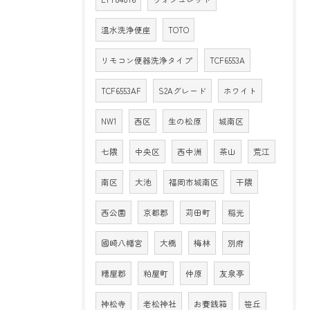
温水洗浄便座
TOTO
リモコン便器洗浄タイプ
TCF6553A
TCF6553AF
S2Aグレード
ホワイト
NW1
西区
生の松原
城南区
七隈
中央区
西中洲
茶山
荒江
南区
大池
福岡市城南区
干隈
西公園
京都郡
苅田町
稲光
國崎八幡宮
大橋
梅林
別府
糟屋郡
粕屋町
仲原
友泉亭
神松寺
老松神社
お賽銭箱
笹丘