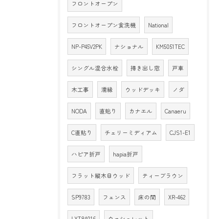
フロントオープン
フロントオープン食洗機
National
NP-P45V2PK
ナショナル
KM5051TEC
シングル混合水栓
掃き出し窓
戸車
木工事
濡縁
ウッドデッキ
ノダ
NODA
直貼り
カナエル
Canaeru
C直貼り
チェリーミディアム
CJS1-E1
ハピア折戸
hapia折戸
フラット縦木目ウッド
ティーブラウン
SP9783
フェンス
床の間
XR-462
LYT84016
ウォシュレット