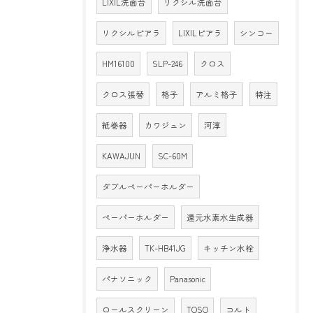
LIXIL洗面台
リクシル洗面台
リクシルピアラ
LIXILピアラ
シンコー
HM16100
SLP-246
クロス
クロス張替
格子
アルミ格子
特注
紙巻器
カワジュン
河淳
KAWAJUN
SC-60M
ダブルペーパーホルダー
ペーパーホルダー
還元水素水生成器
浄水器
TK-HB41JG
キッチン水栓
パナソニック
Panasonic
ロールスクリーン
TOSO
コルト