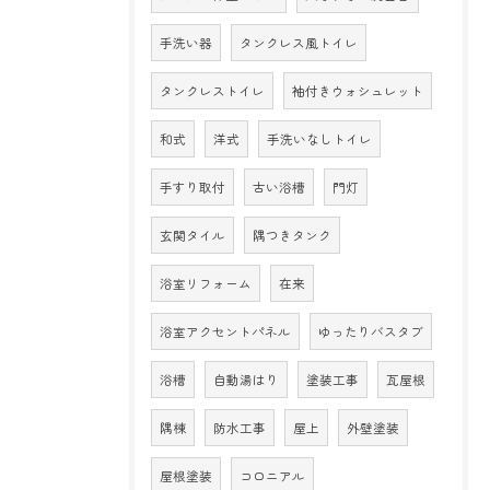
手洗い器
タンクレス風トイレ
タンクレストイレ
袖付きウォシュレット
和式
洋式
手洗いなしトイレ
手すり取付
古い浴槽
門灯
玄関タイル
隅つきタンク
浴室リフォーム
在来
浴室アクセントパネル
ゆったりバスタブ
浴槽
自動湯はり
塗装工事
瓦屋根
隅棟
防水工事
屋上
外壁塗装
屋根塗装
コロニアル