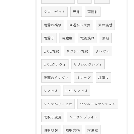
クローゼット
天井
雨漏れ
雨漏れ補修
目透かし天井
天井張替
雨漏り
冷蔵庫
電気焼け
漆喰
LIXIL内窓
リクシル内窓
クレヴィ
LIXILクレヴィ
リクシルクレヴィ
洗面台クレヴィ
オリーブ
塩漬け
リノビオ
LIXILリノビオ
リクシルリノビオ
ワンルームマンション
間取り変更
シーリングライト
照明取替
照明交換
給湯器