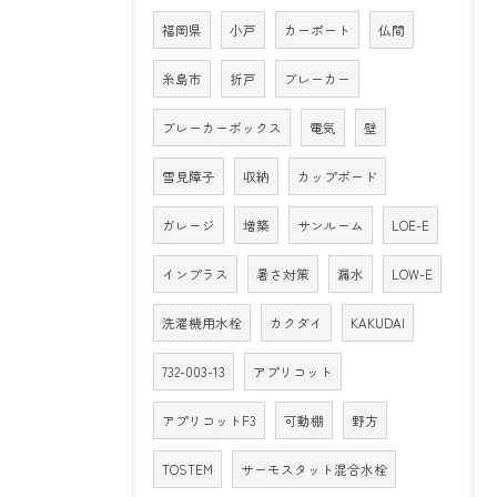
福岡県
小戸
カーポート
仏間
糸島市
折戸
ブレーカー
ブレーカーボックス
電気
壁
雪見障子
収納
カップボード
ガレージ
増築
サンルーム
LOE-E
インプラス
暑さ対策
漏水
LOW-E
洗濯機用水栓
カクダイ
KAKUDAI
732-003-13
アプリコット
アプリコットF3
可動棚
野方
TOSTEM
サーモスタット混合水栓