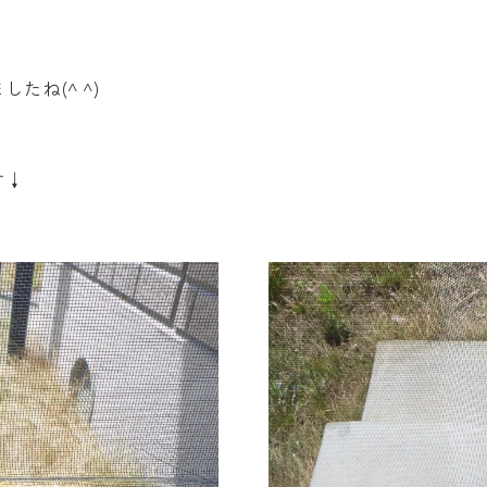
ね(^ ^)
す↓