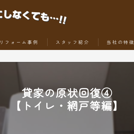
リフォーム事例
スタッフ紹介
当社の特
ちょっとだけリフォーム
内装工事
トータルリフォーム
外壁
貸家の原状回復④
屋根
【トイレ・網戸等編】
水回りリフォー
外構工事・エク