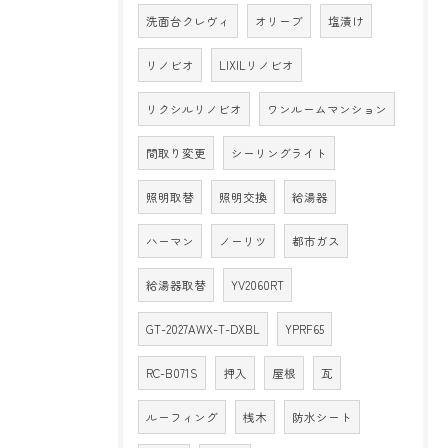
洗面台クレヴィ
オリーブ
塩漬け
リノビオ
LIXILリノビオ
リクシルリノビオ
ワンルームマンション
間取り変更
シーリングライト
照明取替
照明交換
給湯器
ハーマン
ノーリツ
都市ガス
給湯器取替
YV2060RT
GT-2027AWX-T-DXBL
YPRF65
RC-B071S
押入
屋根
瓦
ルーフィング
桟木
防水シート