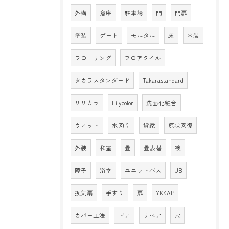
外構
倉庫
駐車場
門
門扉
塗装
ゲート
モルタル
床
内装
フローリング
フロアタイル
タカラスタンダード
Takarastandard
リリカラ
Lilycolor
洗面化粧台
ウィット
水回り
貸家
原状回復
外装
和室
畳
畳表替
襖
障子
浴室
ユニットバス
UB
換気扇
手すり
扉
YKKAP
カバー工法
ドア
リペア
穴