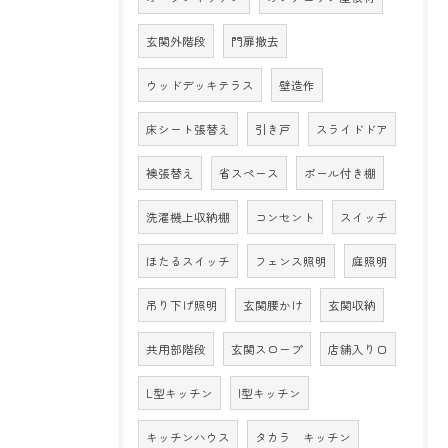
玄関外階段
門扉撤去
ウッドデッキテラス
壁造作
床シート張替え
引き戸
スライドドア
襖張替え
省スペース
ポール付き棚
洗濯機上収納棚
コンセント
スイッチ
ほたるスイッチ
フェンス照明
庭照明
吊り下げ照明
玄関腰かけ
玄関収納
共用部階段
玄関スロープ
店舗入り口
L型キッチン
I型キッチン
キッチンハウス
タカラ キッチン