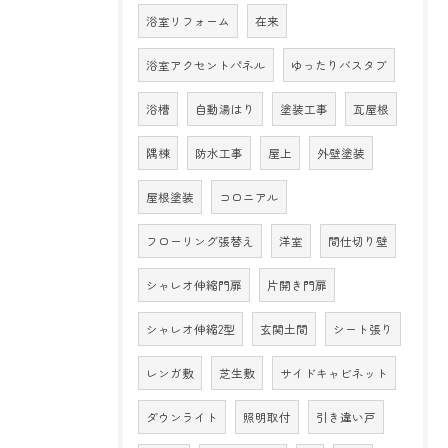
浴室リフォーム
在来
浴室アクセントパネル
ゆったりバスタブ
浴槽
自動湯はり
塗装工事
瓦屋根
隅棟
防水工事
屋上
外壁塗装
屋根塗装
コロニアル
フローリング張替え
洋室
間仕切り壁
シャレオ伸縮門扉
片開き門扉
シャレオ伸縮2型
玄関土間
シート張り
レンガ敷
芝生敷
サイドキャビネット
ダウンライト
照明取付
引き違い戸