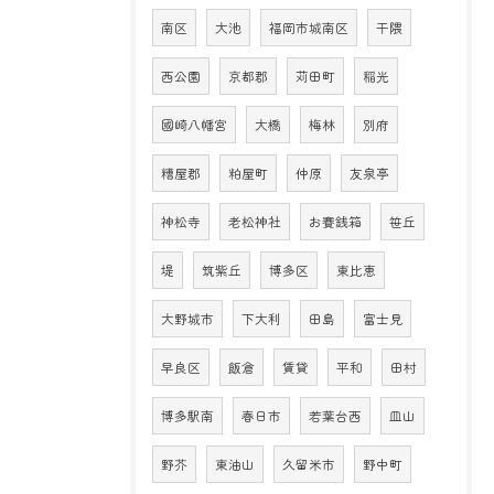
南区
大池
福岡市城南区
干隈
西公園
京都郡
苅田町
稲光
國崎八幡宮
大橋
梅林
別府
糟屋郡
粕屋町
仲原
友泉亭
神松寺
老松神社
お賽銭箱
笹丘
堤
筑紫丘
博多区
東比恵
大野城市
下大利
田島
富士見
早良区
飯倉
賃貸
平和
田村
博多駅南
春日市
若葉台西
皿山
野芥
東油山
久留米市
野中町