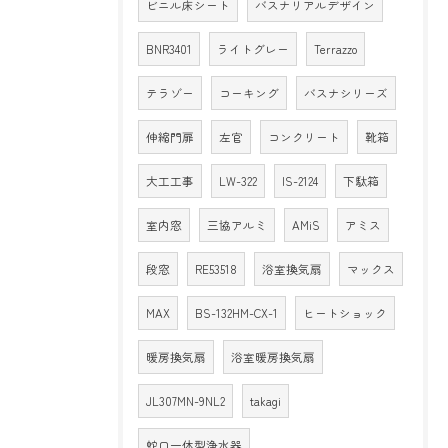
ビニル床シート
バスナリアルデザイン
BNR3401
ライトグレー
Terrazzo
テラゾー
コーキング
バスナシリーズ
伸縮門扉
左官
コンクリート
靴箱
大工工事
LW-322
IS-2124
下駄箱
室内窓
三協アルミ
AMiS
アミス
段窓
RE53518
浴室換気扇
マックス
MAX
BS-132HM-CX-1
ヒートショック
暖房換気扇
浴室暖房換気扇
JL307MN-9NL2
takagi
蛇口一体型浄水器