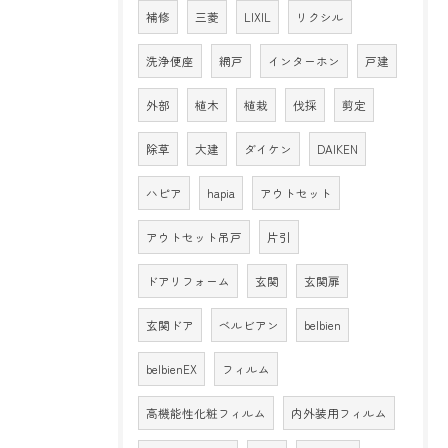
補修
三菱
LIXIL
リクシル
洗浄便座
網戸
インターホン
戸建
外部
植木
植栽
伐採
剪定
除草
大建
ダイケン
DAIKEN
ハピア
hapia
アウトセット
アウトセット吊戸
片引
ドアリフォーム
玄関
玄関扉
玄関ドア
ベルビアン
belbien
belbienEX
フィルム
高機能性化粧フィルム
内外装用フィルム