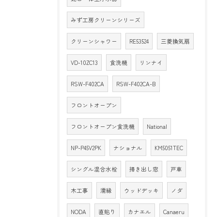
みず工房クリーンシリーズ
クリーンシャワー
RE53524
三菱換気扇
VD-10ZC13
食洗機
リンナイ
RSW-F402CA
RSW-F402CA-B
フロントオープン
フロントオープン食洗機
National
NP-P45V2PK
ナショナル
KM5051TEC
シングル混合水栓
掃き出し窓
戸車
木工事
濡縁
ウッドデッキ
ノダ
NODA
直貼り
カナエル
Canaeru