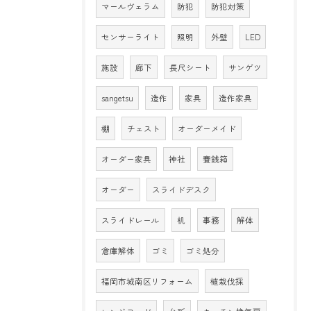
マールヴェラム
防犯
防犯対策
センサーライト
照明
外壁
LED
施設
廊下
長尺シート
サンゲツ
sangetsu
造作
家具
造作家具
棚
チェスト
オーダーメイド
オーダー家具
神社
賽銭箱
オーダー
スライドデスク
スライドレール
机
事務
解体
倉庫解体
ゴミ
ゴミ処分
福岡市城南区リフォーム
植栽伐採