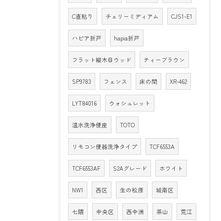
C直貼り
チェリーミディアム
CJS1-E1
ハピア折戸
hapia折戸
フラット縦木目ウッド
ティーブラウン
SP9783
フェンス
床の間
XR-462
LYT84016
ウォシュレット
温水洗浄便座
TOTO
リモコン便器洗浄タイプ
TCF6553A
TCF6553AF
S2Aグレード
ホワイト
NW1
西区
生の松原
城南区
七隈
中央区
西中洲
茶山
荒江