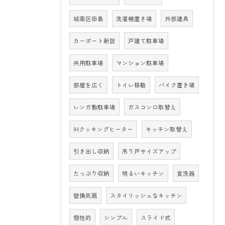
城南区田島
洗濯機置き場
外部建具
カーポート新設
戸建て駐車場
共用駐車場
マンション駐車場
部屋を広く
トイレ移動
バイク置き場
レンガ敷駐車場
ガスコンロ取替え
IHクッキングヒーター
キッチン取替え
引き出し収納
吊り戸サイズアップ
たっぷり収納
明るいキッチン
食洗器
壁換気扇
スタイリッシュなキッチン
個性的
シンプル
スライド式