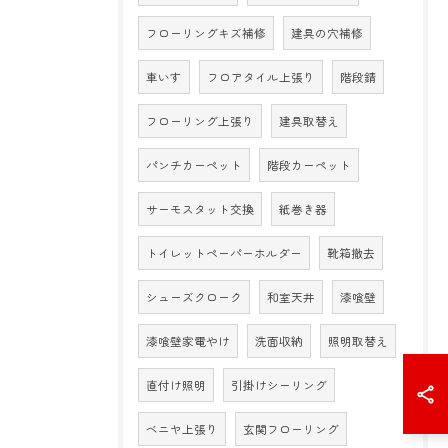
フローリングキズ補修
建具の穴補修
車いす
フロアタイル上張り
階段錆
フローリング上張り
建具取替え
パンチカーペット
階段カーペット
サーモスタット交換
紙巻き器
トイレットペーパーホルダー
靴箱撤去
シューズクローク
和室天井
漆喰壁
漆喰壁家電やけ
洗面収納
照明取替え
直付け照明
引掛けシーリング
ベニヤ上張り
玄関フローリング