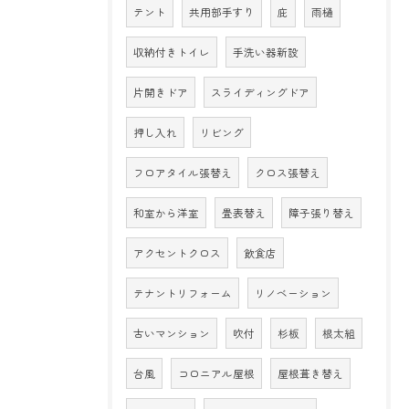
テント
共用部手すり
庇
雨樋
収納付きトイレ
手洗い器新設
片開きドア
スライディングドア
押し入れ
リビング
フロアタイル張替え
クロス張替え
和室から洋室
畳表替え
障子張り替え
アクセントクロス
飲食店
テナントリフォーム
リノベーション
古いマンション
吹付
杉板
根太組
台風
コロニアル屋根
屋根葺き替え