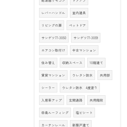
給湯器リモコン
ドアノブ
レバーハンドル
室内建具
リビングの扉
ペットドア
サンゲツ77-3050
サンゲツ77-3059
エアコン取付け
中古マンション
住み替え
収納スペース
10階建て
賃貸マンション
ウレタン防水
共用部
シーラー
ウレタン防水 4度塗り
入居率アップ
玄関通路
共用階段
田島ルーフィング
塩ビシート
カーテンレール
新築戸建て