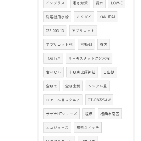
インプラス
暑さ対策
漏水
LOW-E
洗濯機用水栓
カクダイ
KAKUDAI
732-003-13
アプリコット
アプリコットF3
可動棚
野方
TOSTEM
サーモスタット混合水栓
古いビル
十日恵比須神社
目出鯛
金目で
金目出鯛
シングル葺
ロアールⅡスクエア
GT-C2472SAW
サザナHTシリーズ
塩原
福岡市南区
エコジョーズ
照明スイッチ