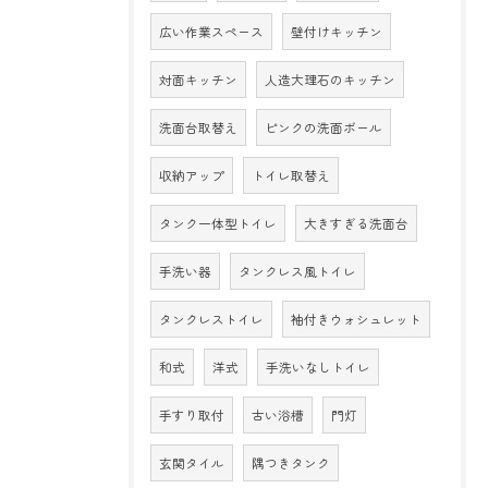
広い作業スペース
壁付けキッチン
対面キッチン
人造大理石のキッチン
洗面台取替え
ピンクの洗面ボール
収納アップ
トイレ取替え
タンク一体型トイレ
大きすぎる洗面台
手洗い器
タンクレス風トイレ
タンクレストイレ
袖付きウォシュレット
和式
洋式
手洗いなしトイレ
手すり取付
古い浴槽
門灯
玄関タイル
隅つきタンク