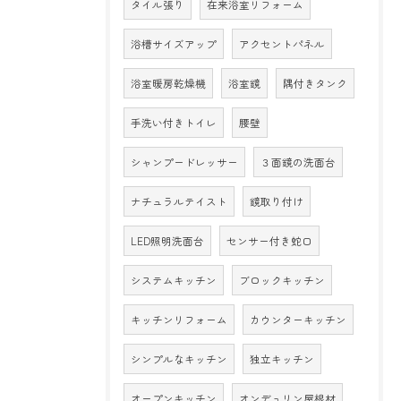
タイル張り
在来浴室リフォーム
浴槽サイズアップ
アクセントパネル
浴室暖房乾燥機
浴室鏡
隅付きタンク
手洗い付きトイレ
腰壁
シャンプードレッサー
３面鏡の洗面台
ナチュラルテイスト
鏡取り付け
LED照明洗面台
センサー付き蛇口
システムキッチン
ブロックキッチン
キッチンリフォーム
カウンターキッチン
シンプルなキッチン
独立キッチン
オープンキッチン
オンデュリン屋根材