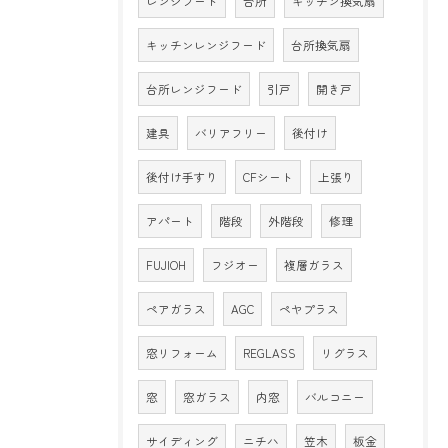
レンジフード
台所
キッチン換気扇
キッチンレンジフード
台所換気扇
台所レンジフード
引戸
開き戸
建具
バリアフリー
後付け
後付け手すり
CFシート
上張り
アパート
階段
外階段
修理
FUJIOH
フジオー
複層ガラス
ペアガラス
AGC
ペヤプラス
窓リフォーム
REGLASS
リグラス
窓
窓ガラス
内窓
バルコニー
サイディング
ニチハ
笠木
板金