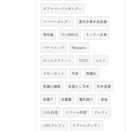
ダブルペーパーホルダー
ペーパーホルダー
還元水素水生成器
浄水器
TK-HB41JG
キッチン水栓
パナソニック
Panasonic
ロールスクリーン
TOSO
コルト
クローゼット
天井
雨漏れ
雨漏れ補修
目透かし天井
天井張替
雨漏り
冷蔵庫
電気焼け
漆喰
LIXIL内窓
リクシル内窓
クレヴィ
LIXILクレヴィ
リクシルクレヴィ