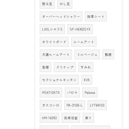
熨斗瓦
のし瓦
オーバーヘッドシャワー
防草シート
LIXILシエラS
SF-HE452SYX
ホワイトボード
ルームアート
大建ルームアート
ミルベージュ
敷居
沓摺
クリナップ
すみれ
セクショナルキッチン
KVK
MSK110KTK
パロマ
Paloma
ガスコンロ
PA-210B-L
LYT84100
HM-16092
在来浴室
東リ