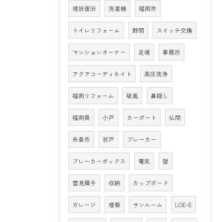
現状復旧
洗濯機
福岡市
トイレリフォーム
野間
スイッチ交換
マンションオーナー
足場
事務所
アクアコーディネイト
高圧洗浄
福岡リフォーム
破風
鼻隠し
福岡県
小戸
カーポート
仏間
糸島市
折戸
ブレーカー
ブレーカーボックス
電気
壁
雪見障子
収納
カップボード
ガレージ
増築
サンルーム
LOE-E