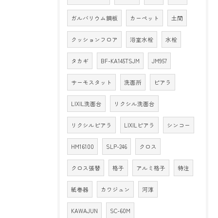
ガルバリウム鋼板
カーペット
土間
クッションフロア
浴室水栓
水栓
タカギ
BF-KA145TSJM
JM957
サーモスタット
洗面所
ピアラ
LIXIL洗面台
リクシル洗面台
リクシルピアラ
LIXILピアラ
シンコー
HM16100
SLP-246
クロス
クロス張替
格子
アルミ格子
特注
紙巻器
カワジュン
河淳
KAWAJUN
SC-60M