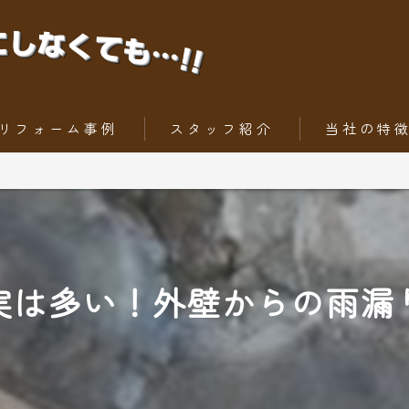
リフォーム事例
スタッフ紹介
当社の特
ちょっとだけリフォーム
内装工事
トータルリフォーム
外壁
屋根
実は多い！外壁からの雨漏
水回りリフォー
外構工事・エク