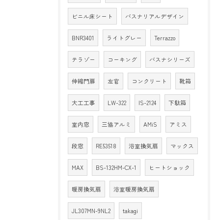
ビニル床シート
バスナリアルデザイン
BNR3401
ライトグレー
Terrazzo
テラゾー
コーキング
バスナシリーズ
伸縮門扉
左官
コンクリート
靴箱
大工工事
LW-322
IS-2124
下駄箱
室内窓
三協アルミ
AMiS
アミス
段窓
RE53518
浴室換気扇
マックス
MAX
BS-132HM-CX-1
ヒートショック
暖房換気扇
浴室暖房換気扇
JL307MN-9NL2
takagi