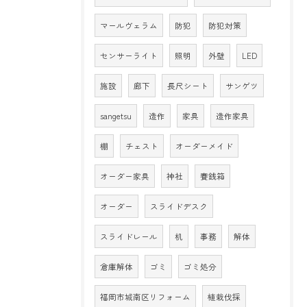
マールヴェラム
防犯
防犯対策
センサーライト
照明
外壁
LED
施設
廊下
長尺シート
サンゲツ
sangetsu
造作
家具
造作家具
棚
チェスト
オーダーメイド
オーダー家具
神社
賽銭箱
オーダー
スライドデスク
スライドレール
机
事務
解体
倉庫解体
ゴミ
ゴミ処分
福岡市城南区リフォーム
植栽伐採