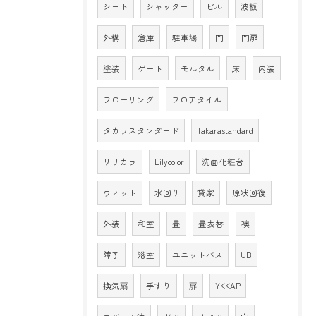
シート
シャッター
ビル
波板
外構
倉庫
駐車場
門
門扉
塗装
ゲート
モルタル
床
内装
フローリング
フロアタイル
タカラスタンダード
Takarastandard
リリカラ
Lilycolor
洗面化粧台
ウィット
水回り
貸家
原状回復
外装
和室
畳
畳表替
襖
障子
浴室
ユニットバス
UB
換気扇
手すり
扉
YKKAP