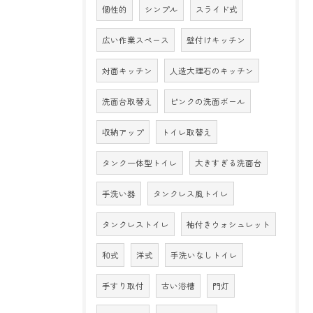
個性的
シンプル
スライド式
広い作業スペース
壁付けキッチン
対面キッチン
人造大理石のキッチン
洗面台取替え
ピンクの洗面ボール
収納アップ
トイレ取替え
タンク一体型トイレ
大きすぎる洗面台
手洗い器
タンクレス風トイレ
タンクレストイレ
袖付きウォシュレット
和式
洋式
手洗いなしトイレ
手すり取付
古い浴槽
門灯