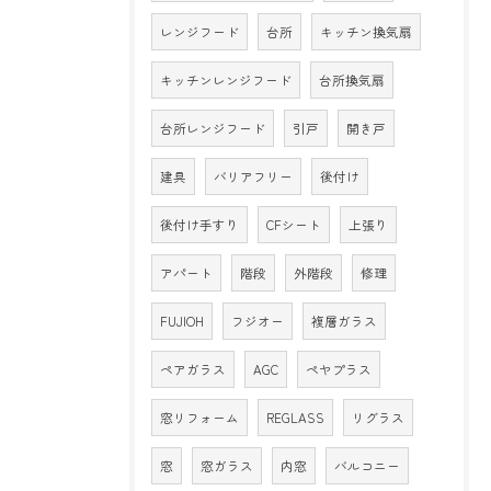
レンジフード
台所
キッチン換気扇
キッチンレンジフード
台所換気扇
台所レンジフード
引戸
開き戸
建具
バリアフリー
後付け
後付け手すり
CFシート
上張り
アパート
階段
外階段
修理
FUJIOH
フジオー
複層ガラス
ペアガラス
AGC
ペヤプラス
窓リフォーム
REGLASS
リグラス
窓
窓ガラス
内窓
バルコニー