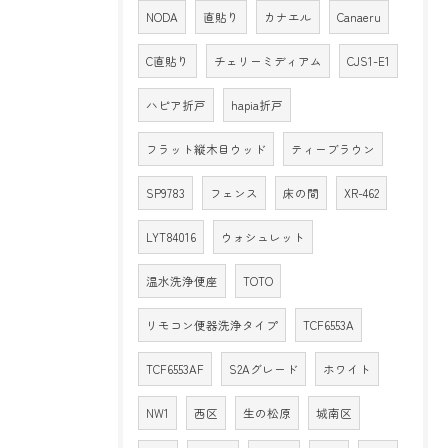
NODA
直貼り
カナエル
Canaeru
C直貼り
チェリーミディアム
CJS1-E1
ハピア折戸
hapia折戸
フラット縦木目ウッド
ティーブラウン
SP9783
フェンス
床の間
XR-462
LYT84016
ウォシュレット
温水洗浄便座
TOTO
リモコン便器洗浄タイプ
TCF6553A
TCF6553AF
S2Aグレード
ホワイト
NW1
西区
生の松原
城南区