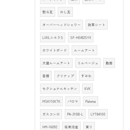
熨斗瓦
のし瓦
オーバーヘッドシャワー
防草シート
LIXILシエラS
SF-HE452SYX
ホワイトボード
ルームアート
大建ルームアート
ミルベージュ
敷居
沓摺
クリナップ
すみれ
セクショナルキッチン
KVK
MSK110KTK
パロマ
Paloma
ガスコンロ
PA-210B-L
LYT84100
HM-16092
在来浴室
東リ