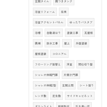
玄関タイル
隅つきタンク
浴室リフォーム
在来
浴室アクセントパネル
ゆったりバスタブ
浴槽
自動湯はり
塗装工事
瓦屋根
隅棟
防水工事
屋上
外壁塗装
屋根塗装
コロニアル
フローリング張替え
洋室
間仕切り壁
シャレオ伸縮門扉
片開き門扉
シャレオ伸縮2型
玄関土間
シート張り
レンガ敷
芝生敷
サイドキャビネット
ダウンライト
照明取付
引き違い戸