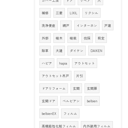
カバー工法
ドア
リペア
穴
補修
三菱
LIXIL
リクシル
洗浄便座
網戸
インターホン
戸建
外部
植木
植栽
伐採
剪定
除草
大建
ダイケン
DAIKEN
ハピア
hapia
アウトセット
アウトセット吊戸
片引
ドアリフォーム
玄関
玄関扉
玄関ドア
ベルビアン
belbien
belbienEX
フィルム
高機能性化粧フィルム
内外装用フィルム