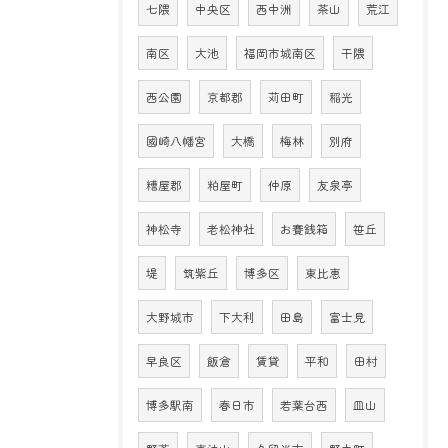
七隈
中央区
西中洲
茶山
荒江
南区
大池
福岡市城南区
干隈
西公園
京都郡
苅田町
稲光
國崎八幡宮
大橋
梅林
別府
糟屋郡
粕屋町
仲原
友泉亭
神松寺
老松神社
お賽銭箱
笹丘
堤
筑紫丘
博多区
東比恵
大野城市
下大利
田島
富士見
早良区
飯倉
賃貸
平和
田村
博多駅南
春日市
若葉台西
皿山