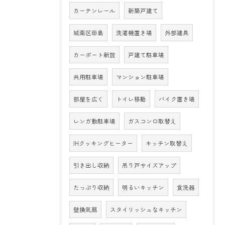
カーテンレール
新築戸建て
城南区田島
洗濯機置き場
外部建具
カーポート新設
戸建て駐車場
共用駐車場
マンション駐車場
部屋を広く
トイレ移動
バイク置き場
レンガ敷駐車場
ガスコンロ取替え
IHクッキングヒーター
キッチン取替え
引き出し収納
吊り戸サイズアップ
たっぷり収納
明るいキッチン
食洗器
壁換気扇
スタイリッシュなキッチン