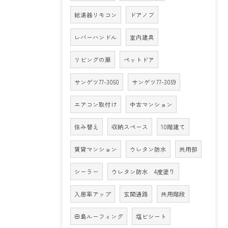
給湯器リモコン
ドアノブ
レバーハンドル
室内建具
リビングの扉
ペットドア
サンゲツ77-3050
サンゲツ77-3059
エアコン取付け
中古マンション
住み替え
収納スペース
10階建て
賃貸マンション
ウレタン防水
共用部
シーラー
ウレタン防水 4度塗り
入居率アップ
玄関通路
共用階段
田島ルーフィング
塩ビシート