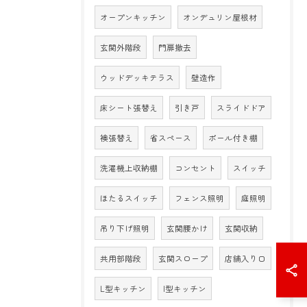
オープンキッチン
オンデュリン屋根材
玄関外階段
門扉撤去
ウッドデッキテラス
壁造作
床シート張替え
引き戸
スライドドア
襖張替え
省スペース
ポール付き棚
洗濯機上収納棚
コンセント
スイッチ
ほたるスイッチ
フェンス照明
庭照明
吊り下げ照明
玄関腰かけ
玄関収納
共用部階段
玄関スロープ
店舗入り口
L型キッチン
I型キッチン