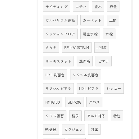
サイディング
ニチハ
笠木
板金
ガルバリウム鋼板
カーペット
土間
クッションフロア
浴室水栓
水栓
タカギ
BF-KA145TSJM
JM957
サーモスタット
洗面所
ピアラ
LIXIL洗面台
リクシル洗面台
リクシルピアラ
LIXILピアラ
シンコー
HM16100
SLP-246
クロス
クロス張替
格子
アルミ格子
特注
紙巻器
カワジュン
河淳