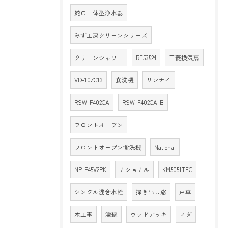
蛇口一体型浄水器
みず工房クリーンシリーズ
クリーンシャワー
RE53524
三菱換気扇
VD-10ZC13
食洗機
リンナイ
RSW-F402CA
RSW-F402CA-B
フロントオープン
フロントオープン食洗機
National
NP-P45V2PK
ナショナル
KM5051TEC
シングル混合水栓
掃き出し窓
戸車
木工事
濡縁
ウッドデッキ
ノダ