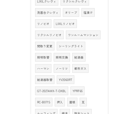
LIXILクレヴィ
リクシルクレヴィ
洗面台クレヴィ
オリーブ
塩漬け
リノビオ
LIXILリノビオ
リクシルリノビオ
ワンルームマンション
間取り変更
シーリングライト
照明取替
照明交換
給湯器
ハーマン
ノーリツ
都市ガス
給湯器取替
YV2060RT
GT-2027AWX-T-DXBL
YPRF65
RC-B071S
押入
屋根
瓦
ルーフィング
桟木
防水シート