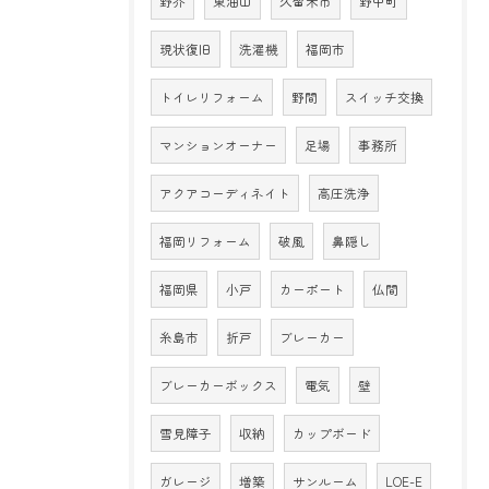
野芥
東油山
久留米市
野中町
現状復旧
洗濯機
福岡市
トイレリフォーム
野間
スイッチ交換
マンションオーナー
足場
事務所
アクアコーディネイト
高圧洗浄
福岡リフォーム
破風
鼻隠し
福岡県
小戸
カーポート
仏間
糸島市
折戸
ブレーカー
ブレーカーボックス
電気
壁
雪見障子
収納
カップボード
ガレージ
増築
サンルーム
LOE-E