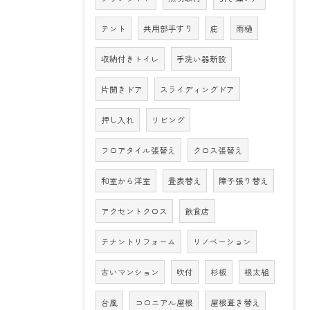
テント
共用部手すり
庇
雨樋
収納付きトイレ
手洗い器新設
片開きドア
スライディングドア
押し入れ
リビング
フロアタイル張替え
クロス張替え
和室から洋室
畳表替え
障子張り替え
アクセントクロス
飲食店
テナントリフォーム
リノベーション
古いマンション
吹付
杉板
根太組
台風
コロニアル屋根
屋根葺き替え