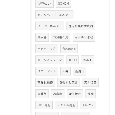
KAWAJUN
SC-60M
ダブルペーパーホルダー
ペーパーホルダー
還元水素水生成器
浄水器
TK-HB41JG
キッチン水栓
パナソニック
Panasonic
ロールスクリーン
TOSO
コルト
クローゼット
天井
雨漏れ
雨漏れ補修
目透かし天井
天井張替
雨漏り
冷蔵庫
電気焼け
漆喰
LIXIL内窓
リクシル内窓
クレヴィ