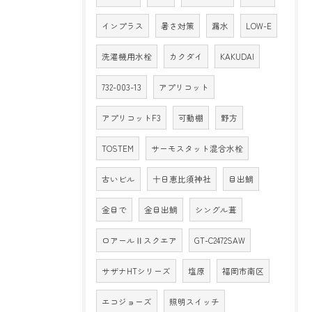
インプラス
暑さ対策
漏水
LOW-E
洗濯機用水栓
カクダイ
KAKUDAI
732-003-13
アプリコット
アプリコットF3
可動棚
野方
TOSTEM
サーモスタット混合水栓
古いビル
十日恵比須神社
目出鯛
金目で
金目出鯛
シングル葺
ロアールⅡスクエア
GT-C2472SAW
サザナHTシリーズ
塩原
福岡市南区
エコジョーズ
照明スイッチ