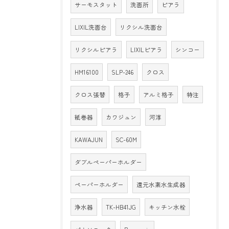
サーモスタット
洗面所
ピアラ
LIXIL洗面台
リクシル洗面台
リクシルピアラ
LIXILピアラ
シンコー
HM16100
SLP-246
クロス
クロス張替
格子
アルミ格子
特注
紙巻器
カワジュン
河淳
KAWAJUN
SC-60M
ダブルペーパーホルダー
ペーパーホルダー
還元水素水生成器
浄水器
TK-HB41JG
キッチン水栓