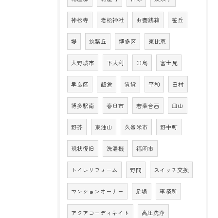
神松寺
老松神社
お賽銭箱
笹丘
堤
筑紫丘
博多区
東比恵
大野城市
下大利
田島
富士見
早良区
飯倉
賃貸
平和
田村
博多駅南
春日市
若葉台西
皿山
野芥
東油山
久留米市
野中町
現状復旧
洗濯機
福岡市
トイレリフォーム
野間
スイッチ交換
マンションオーナー
足場
事務所
アクアコーディネイト
高圧洗浄