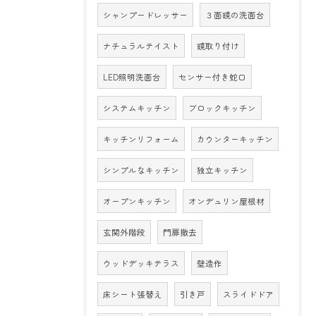
シャンプードレッサー
３面鏡の洗面台
ナチュラルテイスト
鏡取り付け
LED照明洗面台
センサー付き蛇口
システムキッチン
ブロックキッチン
キッチンリフォーム
カウンターキッチン
シンプルなキッチン
独立キッチン
オープンキッチン
オンデュリン屋根材
玄関外階段
門扉撤去
ウッドデッキテラス
壁造作
床シート張替え
引き戸
スライドドア