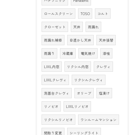
パナソニック
Panasonic
ロールスクリーン
TOSO
コルト
クローゼット
天井
雨漏れ
雨漏れ補修
目透かし天井
天井張替
雨漏り
冷蔵庫
電気焼け
漆喰
LIXIL内窓
リクシル内窓
クレヴィ
LIXILクレヴィ
リクシルクレヴィ
洗面台クレヴィ
オリーブ
塩漬け
リノビオ
LIXILリノビオ
リクシルリノビオ
ワンルームマンション
間取り変更
シーリングライト