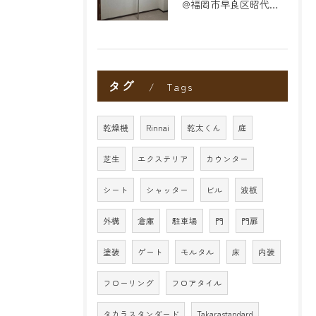
@福岡市早良区昭代のリフォーム
タグ
Tags
乾燥機
Rinnai
乾太くん
庭
芝生
エクステリア
カウンター
シート
シャッター
ビル
波板
外構
倉庫
駐車場
門
門扉
塗装
ゲート
モルタル
床
内装
フローリング
フロアタイル
タカラスタンダード
Takarastandard