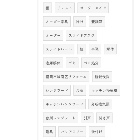
棚
チェスト
オーダーメイド
オーダー家具
神社
賽銭箱
オーダー
スライドデスク
スライドレール
机
事務
解体
倉庫解体
ゴミ
ゴミ処分
福岡市城南区リフォーム
植栽伐採
レンジフード
台所
キッチン換気扇
キッチンレンジフード
台所換気扇
台所レンジフード
引戸
開き戸
建具
バリアフリー
後付け