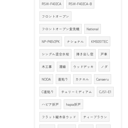
RSW-F402CA
RSW-F402CA-B
フロントオープン
フロントオープン食洗機
National
NP-P45V2PK
ナショナル
KM5051TEC
シングル混合水栓
掃き出し窓
戸車
木工事
濡縁
ウッドデッキ
ノダ
NODA
直貼り
カナエル
Canaeru
C直貼り
チェリーミディアム
CJS1-E1
ハピア折戸
hapia折戸
フラット縦木目ウッド
ティーブラウン