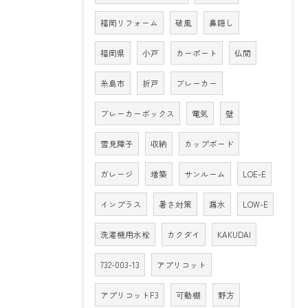
福岡リフォーム
破風
鼻隠し
福岡県
小戸
カーポート
仏間
糸島市
折戸
ブレーカー
ブレーカーボックス
電気
壁
雪見障子
収納
カップボード
ガレージ
増築
サンルーム
LOE-E
インプラス
暑さ対策
漏水
LOW-E
洗濯機用水栓
カクダイ
KAKUDAI
732-003-13
アプリコット
アプリコットF3
可動棚
野方