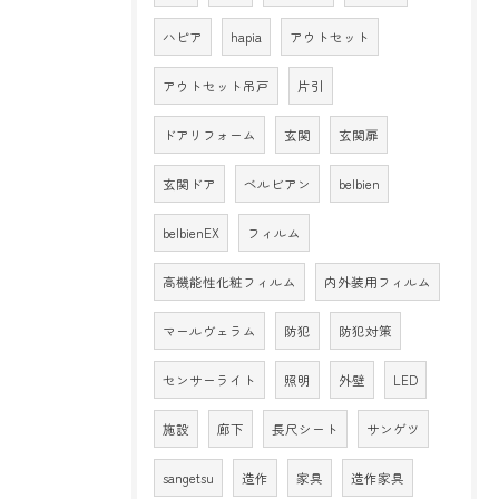
ハピア
hapia
アウトセット
アウトセット吊戸
片引
ドアリフォーム
玄関
玄関扉
玄関ドア
ベルビアン
belbien
belbienEX
フィルム
高機能性化粧フィルム
内外装用フィルム
マールヴェラム
防犯
防犯対策
センサーライト
照明
外壁
LED
施設
廊下
長尺シート
サンゲツ
sangetsu
造作
家具
造作家具