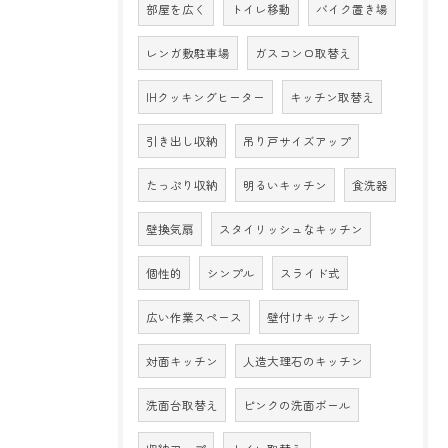
部屋を広く
トイレ移動
バイク置き場
レンガ敷駐車場
ガスコンロ取替え
IHクッキングヒーター
キッチン取替え
引き出し収納
吊り戸サイズアップ
たっぷり収納
明るいキッチン
食洗器
壁換気扇
スタイリッシュなキッチン
個性的
シンプル
スライド式
広い作業スペース
壁付けキッチン
対面キッチン
人造大理石のキッチン
洗面台取替え
ピンクの洗面ボール