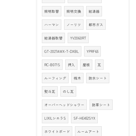
照明取替
照明交換
給湯器
ハーマン
ノーリツ
都市ガス
給湯器取替
YV2060RT
GT-2027AWX-T-DXBL
YPRF65
RC-B071S
押入
屋根
瓦
ルーフィング
桟木
防水シート
熨斗瓦
のし瓦
オーバーヘッドシャワー
防草シート
LIXILシエラS
SF-HE452SYX
ホワイトボード
ルームアート