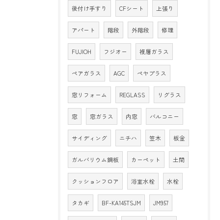
後付け手すり
CFシート
上張り
アパート
階段
外階段
修理
FUJIOH
フジオー
複層ガラス
ペアガラス
AGC
ペヤプラス
窓リフォーム
REGLASS
リグラス
窓
窓ガラス
内窓
バルコニー
サイディング
ニチハ
笠木
板金
ガルバリウム鋼板
カーペット
土間
クッションフロア
浴室水栓
水栓
タカギ
BF-KA145TSJM
JM957