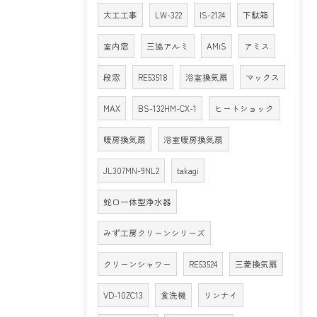
大工工事
LW-322
IS-2124
下駄箱
室内窓
三協アルミ
AMiS
アミス
段窓
RE53518
浴室換気扇
マックス
MAX
BS-132HM-CX-1
ヒートショック
暖房換気扇
浴室暖房換気扇
JL307MN-9NL2
takagi
蛇口一体型浄水器
みず工房クリーンシリーズ
クリーンシャワー
RE53524
三菱換気扇
VD-10ZC13
食洗機
リンナイ