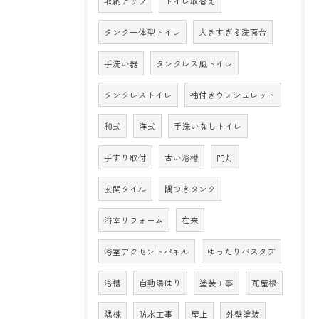
収納アップ
トイレ取替え
タンク一体型トイレ
大きすぎる洗面台
手洗い器
タンクレス風トイレ
タンクレストイレ
袖付きウォシュレット
和式
洋式
手洗いなしトイレ
手すり取付
古い浴槽
門灯
玄関タイル
隅つきタンク
浴室リフォーム
在来
浴室アクセントパネル
ゆったりバスタブ
浴槽
自動湯はり
塗装工事
瓦屋根
隅棟
防水工事
屋上
外壁塗装