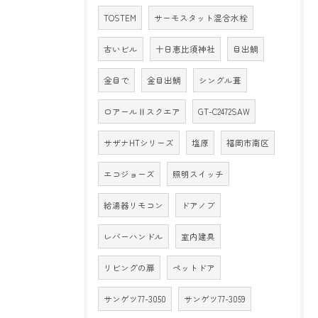
TOSTEM
サーモスタット混合水栓
古いビル
十日恵比須神社
目出鯛
金目で
金目出鯛
シングル葺
ロアールⅡスクエア
GT-C2472SAW
サザナHTシリーズ
塩原
福岡市南区
エコジョーズ
照明スイッチ
給湯器リモコン
ドアノブ
レバーハンドル
室内建具
リビングの扉
ペットドア
サンゲツ77-3050
サンゲツ77-3059