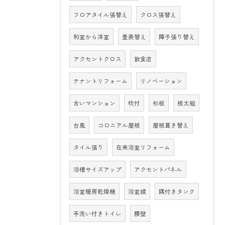
フロアタイル張替え
クロス張替え
和室から洋室
畳表替え
障子張り替え
アクセントクロス
飲食店
テナントリフォーム
リノベーション
古いマンション
吹付
杉板
根太組
台風
コロニアル屋根
屋根葺き替え
タイル張り
在来浴室リフォーム
浴槽サイズアップ
アクセントパネル
浴室暖房乾燥機
浴室鏡
隅付きタンク
手洗い付きトイレ
腰壁