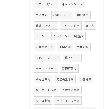
エアコン取付け
中古マンション
住み替え
収納スペース
10階建て
賃貸マンション
ウレタン防水
共用部
シーラー
ウレタン防水 4度塗り
入居率アップ
玄関通路
共用階段
田島ルーフィング
塩ビシート
カーテンレール
新築戸建て
城南区田島
洗濯機置き場
外部建具
カーポート新設
戸建て駐車場
共用駐車場
マンション駐車場