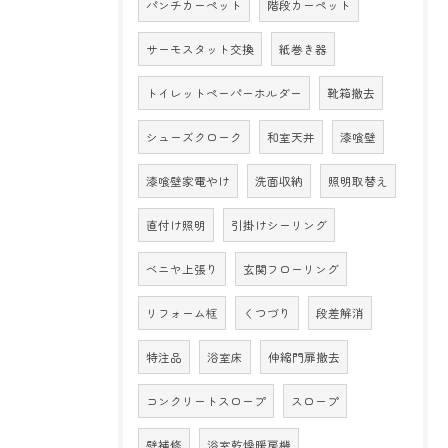
パンチカーペット
階段カーペット
サーモスタット交換
紙巻き器
トイレットペーパーホルダー
靴箱撤去
シューズクローク
和室天井
漆喰壁
漆喰壁家電やけ
洗面収納
照明取替え
直付け照明
引掛けシーリング
ベニヤ上張り
玄関フローリング
リフォーム框
くつづり
段差解消
特注品
浴室床
伸縮門扉撤去
コンクリートスロープ
スロープ
壁補修
浴室乾燥暖房機