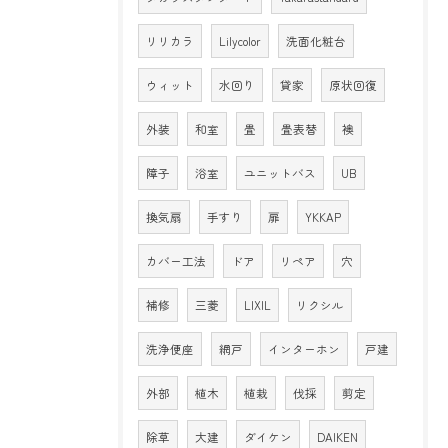
リリカラ
Lilycolor
洗面化粧台
ウィット
水回り
貸家
原状回復
外装
和室
畳
畳表替
襖
障子
浴室
ユニットバス
UB
換気扇
手すり
扉
YKKAP
カバー工法
ドア
リペア
穴
補修
三菱
LIXIL
リクシル
洗浄便座
網戸
インターホン
戸建
外部
植木
植栽
伐採
剪定
除草
大建
ダイケン
DAIKEN