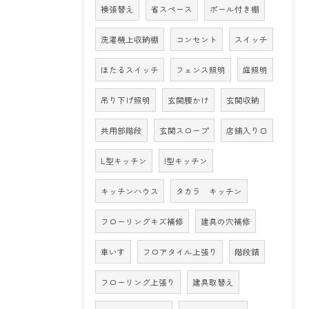
襖張替え
省スペース
ポール付き棚
洗濯機上収納棚
コンセント
スイッチ
ほたるスイッチ
フェンス照明
庭照明
吊り下げ照明
玄関腰かけ
玄関収納
共用部階段
玄関スロープ
店舗入り口
L型キッチン
I型キッチン
キッチンハウス
タカラ キッチン
フローリングキズ補修
建具の穴補修
車いす
フロアタイル上張り
階段錆
フローリング上張り
建具取替え