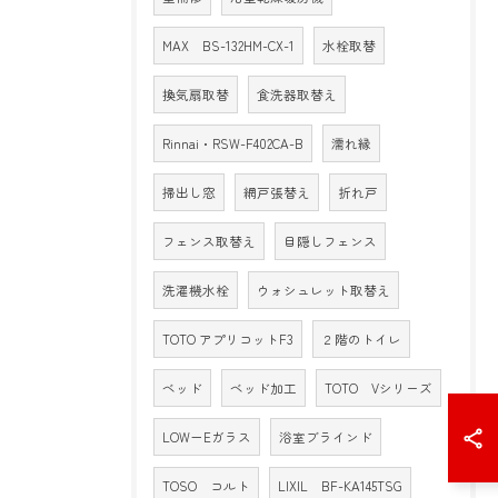
MAX BS-132HM-CX-1
水栓取替
換気扇取替
食洗器取替え
Rinnai・RSW-F402CA-B
濡れ縁
掃出し窓
網戸張替え
折れ戸
フェンス取替え
目隠しフェンス
洗濯機水栓
ウォシュレット取替え
TOTO アプリコットF3
２階のトイレ
ベッド
ベッド加工
TOTO Vシリーズ
LOW－Eガラス
浴室ブラインド
TOSO コルト
LIXIL BF-KA145TSG