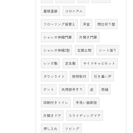
屋根塗装
コロニアル
フローリング張替え
洋室
間仕切り壁
シャレオ伸縮門扉
片開き門扉
シャレオ伸縮2型
玄関土間
シート張り
レンガ敷
芝生敷
サイドキャビネット
ダウンライト
照明取付
引き違い戸
テント
共用部手すり
庇
雨樋
収納付きトイレ
手洗い器新設
片開きドア
スライディングドア
押し入れ
リビング