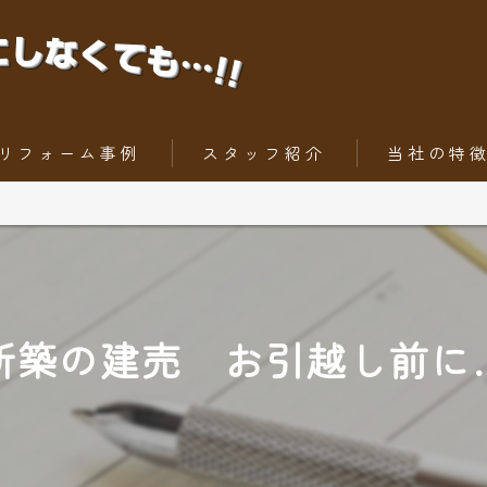
リフォーム事例
スタッフ紹介
当社の特
ちょっとだけリフォーム
内装工事
トータルリフォーム
外壁
屋根
新築の建売 お引越し前に
水回りリフォー
外構工事・エク