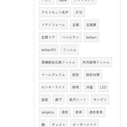
アウトセット吊戸
片引
ドアリフォーム
玄関
玄関扉
玄関ドア
ベルビアン
belbien
belbienEX
フィルム
高機能性化粧フィルム
内外装用フィルム
マールヴェラム
防犯
防犯対策
センサーライト
照明
外壁
LED
施設
廊下
長尺シート
サンゲツ
sangetsu
造作
家具
造作家具
棚
チェスト
オーダーメイド