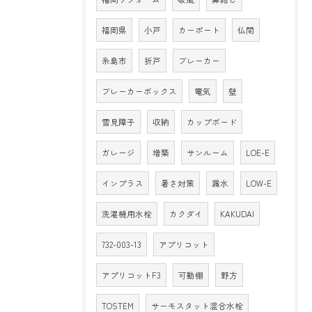
福岡県
小戸
カーポート
仏間
糸島市
折戸
ブレーカー
ブレーカーボックス
電気
壁
雪見障子
収納
カップボード
ガレージ
増築
サンルーム
LOE-E
インプラス
暑さ対策
漏水
LOW-E
洗濯機用水栓
カクダイ
KAKUDAI
732-003-13
アプリコット
アプリコットF3
可動棚
野方
TOSTEM
サーモスタット混合水栓