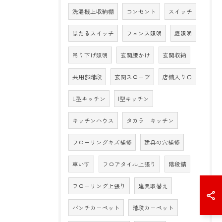
洗濯機上収納棚
コンセント
スイッチ
ほたるスイッチ
フェンス照明
庭照明
吊り下げ照明
玄関腰かけ
玄関収納
共用部階段
玄関スロープ
店舗入り口
L型キッチン
I型キッチン
キッチンハウス
タカラ キッチン
フローリングキズ補修
建具の穴補修
車いす
フロアタイル上張り
階段錆
フローリング上張り
建具取替え
パンチカーペット
階段カーペット