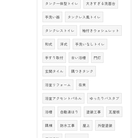
タンク一体型トイレ
大きすぎる洗面台
手洗い器
タンクレス風トイレ
タンクレストイレ
袖付きウォシュレット
和式
洋式
手洗いなしトイレ
手すり取付
古い浴槽
門灯
玄関タイル
隅つきタンク
浴室リフォーム
在来
浴室アクセントパネル
ゆったりバスタブ
浴槽
自動湯はり
塗装工事
瓦屋根
隅棟
防水工事
屋上
外壁塗装