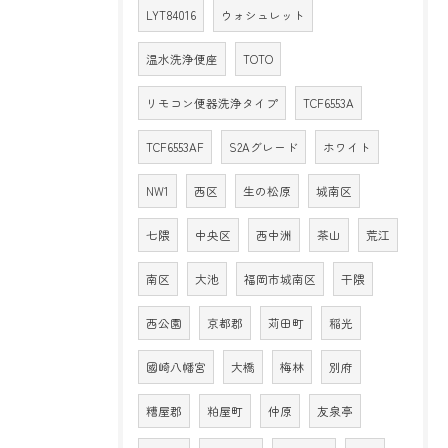
LYT84016
ウォシュレット
温水洗浄便座
TOTO
リモコン便器洗浄タイプ
TCF6553A
TCF6553AF
S2Aグレード
ホワイト
NW1
西区
生の松原
城南区
七隈
中央区
西中洲
茶山
荒江
南区
大池
福岡市城南区
干隈
西公園
京都郡
苅田町
稲光
國崎八幡宮
大橋
梅林
別府
糟屋郡
粕屋町
仲原
友泉亭