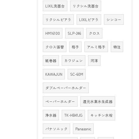
LIXIL洗面台
リクシル洗面台
リクシルピアラ
LIXILピアラ
シンコー
HM16100
SLP-246
クロス
クロス張替
格子
アルミ格子
特注
紙巻器
カワジュン
河淳
KAWAJUN
SC-60M
ダブルペーパーホルダー
ペーパーホルダー
還元水素水生成器
浄水器
TK-HB41JG
キッチン水栓
パナソニック
Panasonic