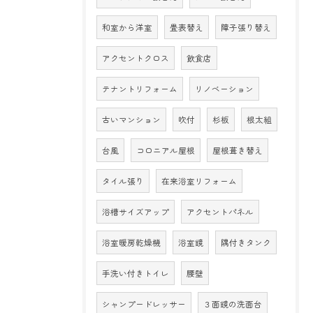
和室から洋室
畳表替え
障子張り替え
アクセントクロス
飲食店
テナントリフォーム
リノベーション
古いマンション
吹付
杉板
根太組
台風
コロニアル屋根
屋根葺き替え
タイル張り
在来浴室リフォーム
浴槽サイズアップ
アクセントパネル
浴室暖房乾燥機
浴室鏡
隅付きタンク
手洗い付きトイレ
腰壁
シャンプードレッサー
３面鏡の洗面台