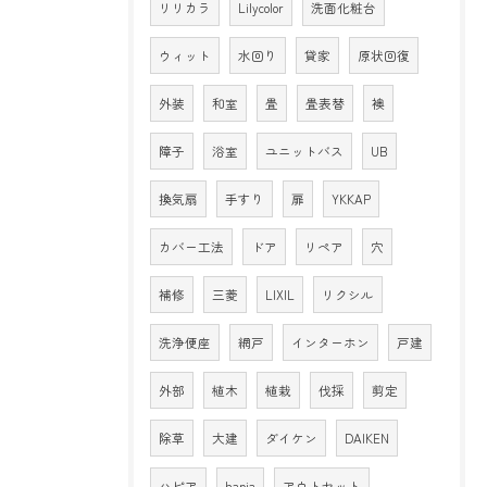
リリカラ
Lilycolor
洗面化粧台
ウィット
水回り
貸家
原状回復
外装
和室
畳
畳表替
襖
障子
浴室
ユニットバス
UB
換気扇
手すり
扉
YKKAP
カバー工法
ドア
リペア
穴
補修
三菱
LIXIL
リクシル
洗浄便座
網戸
インターホン
戸建
外部
植木
植栽
伐採
剪定
除草
大建
ダイケン
DAIKEN
ハピア
hapia
アウトセット