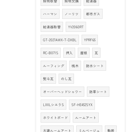
照明取替
照明交換
給湯器
ハーマン
ノーリツ
都市ガス
給湯器取替
YV2060RT
GT-2027AWX-T-DXBL
YPRF65
RC-B071S
押入
屋根
瓦
ルーフィング
桟木
防水シート
熨斗瓦
のし瓦
オーバーヘッドシャワー
防草シート
LIXILシエラS
SF-HE452SYX
ホワイトボード
ルームアート
大建ルームアート
ミルベージュ
敷居