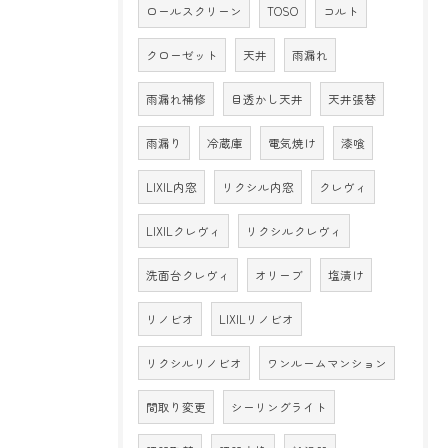
ロールスクリーン
TOSO
コルト
クローゼット
天井
雨漏れ
雨漏れ補修
目透かし天井
天井張替
雨漏り
冷蔵庫
電気焼け
漆喰
LIXIL内窓
リクシル内窓
クレヴィ
LIXILクレヴィ
リクシルクレヴィ
洗面台クレヴィ
オリーブ
塩漬け
リノビオ
LIXILリノビオ
リクシルリノビオ
ワンルームマンション
間取り変更
シーリングライト