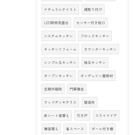
ナチュラルテイスト
鏡取り付け
LED照明洗面台
センサー付き蛇口
システムキッチン
ブロックキッチン
キッチンリフォーム
カウンターキッチン
シンプルなキッチン
独立キッチン
オープンキッチン
オンデュリン屋根材
玄関外階段
門扉撤去
ウッドデッキテラス
壁造作
床シート張替え
引き戸
スライドドア
襖張替え
省スペース
ポール付き棚