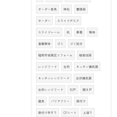
オーダー家具
神社
賽銭箱
オーダー
スライドデスク
スライドレール
机
事務
解体
倉庫解体
ゴミ
ゴミ処分
福岡市城南区リフォーム
植栽伐採
レンジフード
台所
キッチン換気扇
キッチンレンジフード
台所換気扇
台所レンジフード
引戸
開き戸
建具
バリアフリー
後付け
後付け手すり
CFシート
上張り