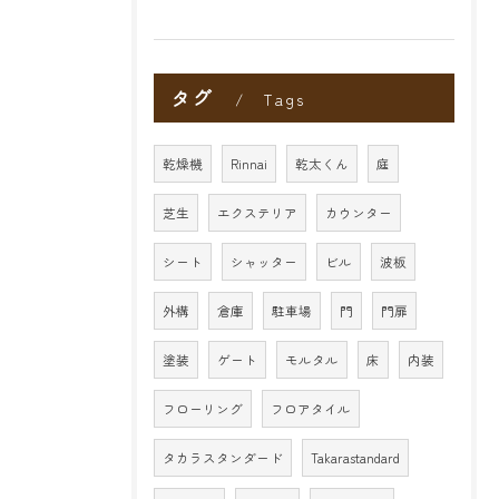
タグ
Tags
乾燥機
Rinnai
乾太くん
庭
芝生
エクステリア
カウンター
シート
シャッター
ビル
波板
外構
倉庫
駐車場
門
門扉
塗装
ゲート
モルタル
床
内装
フローリング
フロアタイル
タカラスタンダード
Takarastandard