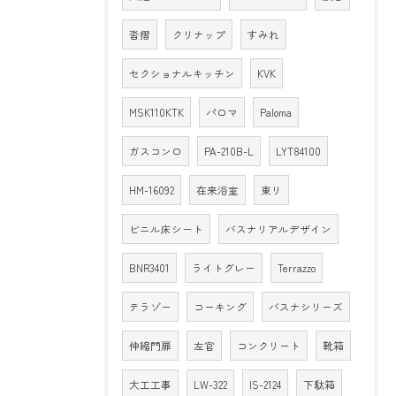
沓摺
クリナップ
すみれ
セクショナルキッチン
KVK
MSK110KTK
パロマ
Paloma
ガスコンロ
PA-210B-L
LYT84100
HM-16092
在来浴室
東リ
ビニル床シート
バスナリアルデザイン
BNR3401
ライトグレー
Terrazzo
テラゾー
コーキング
バスナシリーズ
伸縮門扉
左官
コンクリート
靴箱
大工工事
LW-322
IS-2124
下駄箱