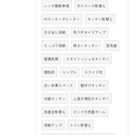
レンガ敷駐車場
ガスコンロ取替え
IHクッキングヒーター
キッチン取替え
引き出し収納
吊り戸サイズアップ
たっぷり収納
明るいキッチン
食洗器
壁換気扇
スタイリッシュなキッチン
個性的
シンプル
スライド式
広い作業スペース
壁付けキッチン
対面キッチン
人造大理石のキッチン
洗面台取替え
ピンクの洗面ボール
収納アップ
トイレ取替え