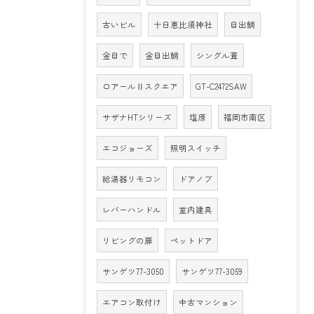
古いビル
十日恵比須神社
目出鯛
金目で
金目出鯛
シングル葺
ロアールⅡスクエア
GT-C2472SAW
サザナHTシリーズ
塩原
福岡市南区
エコジョーズ
照明スイッチ
給湯器リモコン
ドアノブ
レバーハンドル
室内建具
リビングの扉
ペットドア
サンゲツ77-3050
サンゲツ77-3059
エアコン取付け
中古マンション