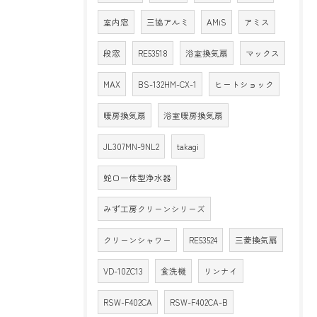
室内窓
三協アルミ
AMiS
アミス
段窓
RE53518
浴室換気扇
マックス
MAX
BS-132HM-CX-1
ヒートショック
暖房換気扇
浴室暖房換気扇
JL307MN-9NL2
takagi
蛇口一体型浄水器
みず工房クリーンシリーズ
クリーンシャワー
RE53524
三菱換気扇
VD-10ZC13
食洗機
リンナイ
RSW-F402CA
RSW-F402CA-B