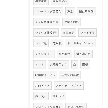
屋根塗装
コロニアル
フローリング張替え
洋室
間仕切り壁
シャレオ伸縮門扉
片開き門扉
シャレオ伸縮2型
玄関土間
シート張り
レンガ敷
芝生敷
サイドキャビネット
ダウンライト
照明取付
引き違い戸
テント
共用部手すり
庇
雨樋
収納付きトイレ
手洗い器新設
片開きドア
スライディングドア
押し入れ
リビング
フロアタイル張替え
クロス張替え