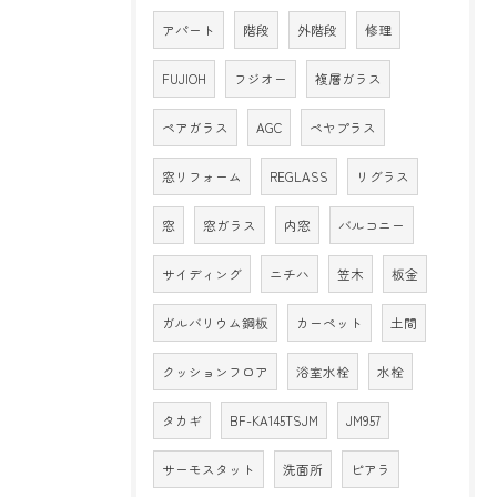
アパート
階段
外階段
修理
FUJIOH
フジオー
複層ガラス
ペアガラス
AGC
ペヤプラス
窓リフォーム
REGLASS
リグラス
窓
窓ガラス
内窓
バルコニー
サイディング
ニチハ
笠木
板金
ガルバリウム鋼板
カーペット
土間
クッションフロア
浴室水栓
水栓
タカギ
BF-KA145TSJM
JM957
サーモスタット
洗面所
ピアラ