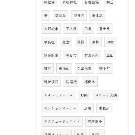
神松寺
老松神社
お賽銭箱
笹丘
堤
筑紫丘
博多区
東比恵
大野城市
下大利
田島
富士見
早良区
飯倉
賃貸
平和
田村
博多駅南
春日市
若葉台西
皿山
野芥
東油山
久留米市
野中町
現状復旧
洗濯機
福岡市
トイレリフォーム
野間
スイッチ交換
マンションオーナー
足場
事務所
アクアコーディネイト
高圧洗浄
福岡リフォーム
破風
鼻隠し