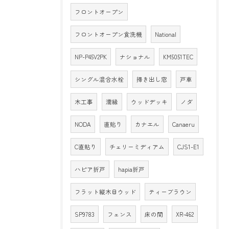
フロントオープン
フロントオープン食洗機
National
NP-P45V2PK
ナショナル
KM5051TEC
シングル混合水栓
掃き出し窓
戸車
木工事
濡縁
ウッドデッキ
ノダ
NODA
直貼り
カナエル
Canaeru
C直貼り
チェリーミディアム
CJS1-E1
ハピア折戸
hapia折戸
フラット縦木目ウッド
ティーブラウン
SP9783
フェンス
床の間
XR-462