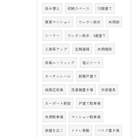
住み替え
収納スペース
10階建て
賃貸マンション
ウレタン防水
共用部
シーラー
ウレタン防水 4度塗り
入居率アップ
玄関通路
共用階段
田島ルーフィング
塩ビシート
カーテンレール
新築戸建て
城南区田島
洗濯機置き場
外部建具
カーポート新設
戸建て駐車場
共用駐車場
マンション駐車場
部屋を広く
トイレ移動
バイク置き場