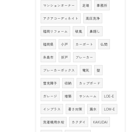
マンションオーナー
足場
事務所
アクアコーディネイト
高圧洗浄
福岡リフォーム
破風
鼻隠し
福岡県
小戸
カーポート
仏間
糸島市
折戸
ブレーカー
ブレーカーボックス
電気
壁
雪見障子
収納
カップボード
ガレージ
増築
サンルーム
LOE-E
インプラス
暑さ対策
漏水
LOW-E
洗濯機用水栓
カクダイ
KAKUDAI