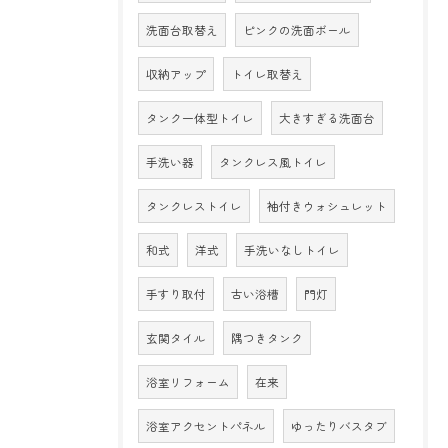
洗面台取替え
ピンクの洗面ボール
収納アップ
トイレ取替え
タンク一体型トイレ
大きすぎる洗面台
手洗い器
タンクレス風トイレ
タンクレストイレ
袖付きウォシュレット
和式
洋式
手洗いなしトイレ
手すり取付
古い浴槽
門灯
玄関タイル
隅つきタンク
浴室リフォーム
在来
浴室アクセントパネル
ゆったりバスタブ