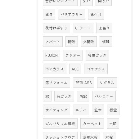
台所レンジフード
引戸
開き戸
建具
バリアフリー
後付け
後付け手すり
CFシート
上張り
アパート
階段
外階段
修理
FUJIOH
フジオー
複層ガラス
ペアガラス
AGC
ペヤプラス
窓リフォーム
REGLASS
リグラス
窓
窓ガラス
内窓
バルコニー
サイディング
ニチハ
笠木
板金
ガルバリウム鋼板
カーペット
土間
クッションフロア
浴室水栓
水栓