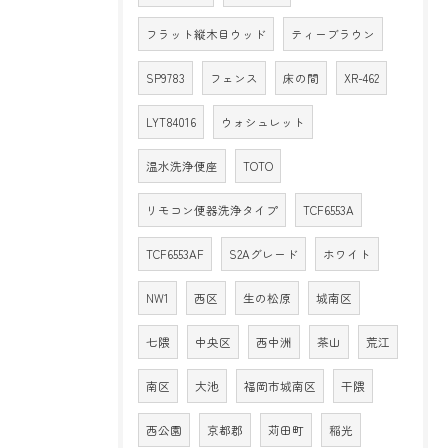
フラット縦木目ウッド
ティーブラウン
SP9783
フェンス
床の間
XR-462
LYT84016
ウォシュレット
温水洗浄便座
TOTO
リモコン便器洗浄タイプ
TCF6553A
TCF6553AF
S2Aグレード
ホワイト
NW1
西区
生の松原
城南区
七隈
中央区
西中洲
茶山
荒江
南区
大池
福岡市城南区
干隈
西公園
京都郡
苅田町
稲光