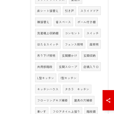
床シート張替え
引き戸
スライドドア
襖張替え
省スペース
ポール付き棚
洗濯機上収納棚
コンセント
スイッチ
ほたるスイッチ
フェンス照明
庭照明
吊り下げ照明
玄関腰かけ
玄関収納
共用部階段
玄関スロープ
店舗入り口
L型キッチン
I型キッチン
キッチンハウス
タカラ キッチン
フローリングキズ補修
建具の穴補修
車いす
フロアタイル上張り
階段錆