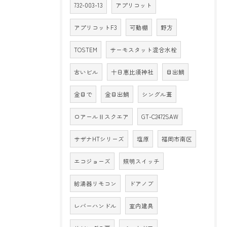
732-003-13
アプリコット
アプリコットF3
可動棚
野方
TOSTEM
サーモスタット混合水栓
古いビル
十日恵比須神社
目出鯛
金目で
金目出鯛
シングル葺
ロアールⅡスクエア
GT-C2472SAW
サザナHTシリーズ
塩原
福岡市南区
エコジョーズ
照明スイッチ
給湯器リモコン
ドアノブ
レバーハンドル
室内建具