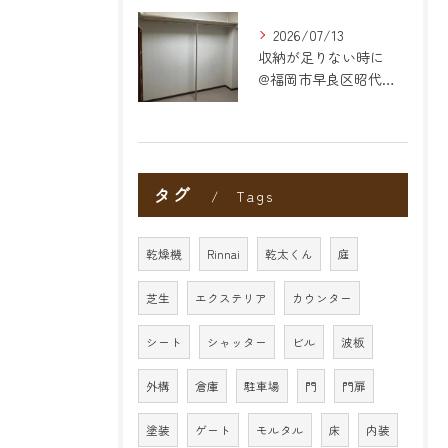
2026/07/13
収納が足りない時に
@福岡市早良区昭代のリフォーム
タグ
Tags
乾燥機
Rinnai
乾太くん
庭
芝生
エクステリア
カウンター
シート
シャッター
ビル
波板
外構
倉庫
駐車場
門
門扉
塗装
ゲート
モルタル
床
内装