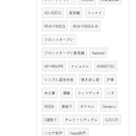
VD-10ZC13
食洗機
リンナイ
RSW-F402CA
RSW-F402CA-B
フロントオープン
フロントオープン食洗機
National
NP-P45V2PK
ナショナル
KM5051TEC
シングル混合水栓
掃き出し窓
戸車
木工事
濡縁
ウッドデッキ
ノダ
NODA
直貼り
カナエル
Canaeru
C直貼り
チェリーミディアム
CJS1-E1
ハピア折戸
hapia折戸