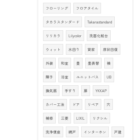
フローリング
フロアタイル
タカラスタンダード
Takarastandard
リリカラ
Lilycolor
洗面化粧台
ウィット
水回り
貸家
原状回復
外装
和室
畳
畳表替
襖
障子
浴室
ユニットバス
UB
換気扇
手すり
扉
YKKAP
カバー工法
ドア
リペア
穴
補修
三菱
LIXIL
リクシル
洗浄便座
網戸
インターホン
戸建