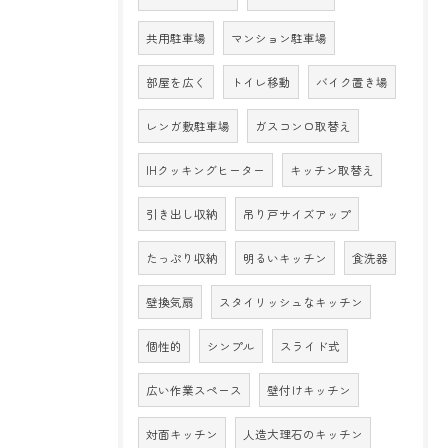
共用駐車場
マンション駐車場
部屋を広く
トイレ移動
バイク置き場
レンガ敷駐車場
ガスコンロ取替え
IHクッキングヒーター
キッチン取替え
引き出し収納
吊り戸サイズアップ
たっぷり収納
明るいキッチン
食洗器
壁換気扇
スタイリッシュなキッチン
個性的
シンプル
スライド式
広い作業スペース
壁付けキッチン
対面キッチン
人造大理石のキッチン