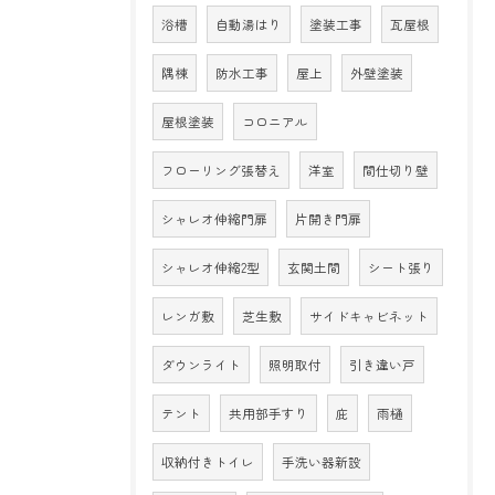
浴槽
自動湯はり
塗装工事
瓦屋根
隅棟
防水工事
屋上
外壁塗装
屋根塗装
コロニアル
フローリング張替え
洋室
間仕切り壁
シャレオ伸縮門扉
片開き門扉
シャレオ伸縮2型
玄関土間
シート張り
レンガ敷
芝生敷
サイドキャビネット
ダウンライト
照明取付
引き違い戸
テント
共用部手すり
庇
雨樋
収納付きトイレ
手洗い器新設