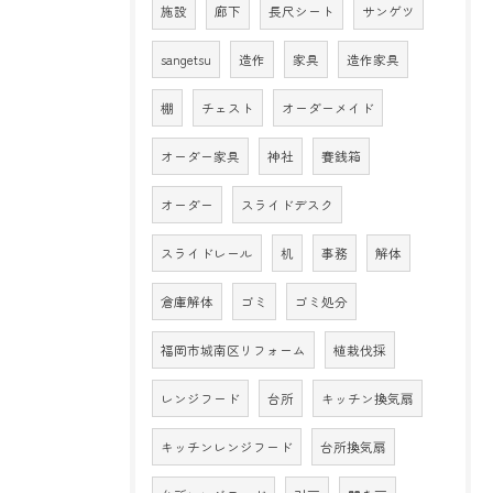
施設
廊下
長尺シート
サンゲツ
sangetsu
造作
家具
造作家具
棚
チェスト
オーダーメイド
オーダー家具
神社
賽銭箱
オーダー
スライドデスク
スライドレール
机
事務
解体
倉庫解体
ゴミ
ゴミ処分
福岡市城南区リフォーム
植栽伐採
レンジフード
台所
キッチン換気扇
キッチンレンジフード
台所換気扇