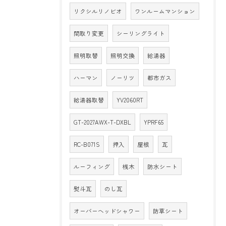
リクシルリノビオ
ワンルームマンション
間取り変更
シーリングライト
照明取替
照明交換
給湯器
ハーマン
ノーリツ
都市ガス
給湯器取替
YV2060RT
GT-2027AWX-T-DXBL
YPRF65
RC-B071S
押入
屋根
瓦
ルーフィング
桟木
防水シート
熨斗瓦
のし瓦
オーバーヘッドシャワー
防草シート