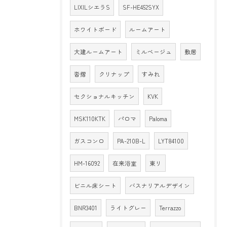
LIXILシエラS
SF-HE452SYX
ホワイトボード
ルームアート
大建ルームアート
ミルベージュ
敷居
沓摺
クリナップ
すみれ
セクショナルキッチン
KVK
MSK110KTK
パロマ
Paloma
ガスコンロ
PA-210B-L
LYT84100
HM-16092
在来浴室
東リ
ビニル床シート
バスナリアルデザイン
BNR3401
ライトグレー
Terrazzo