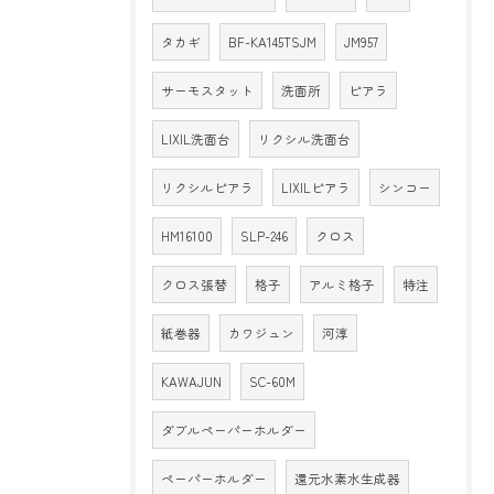
タカギ
BF-KA145TSJM
JM957
サーモスタット
洗面所
ピアラ
LIXIL洗面台
リクシル洗面台
リクシルピアラ
LIXILピアラ
シンコー
HM16100
SLP-246
クロス
クロス張替
格子
アルミ格子
特注
紙巻器
カワジュン
河淳
KAWAJUN
SC-60M
ダブルペーパーホルダー
ペーパーホルダー
還元水素水生成器