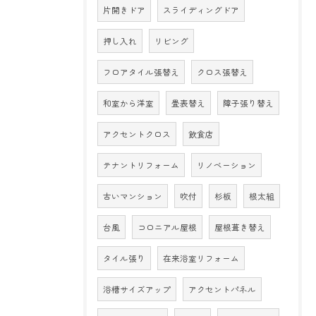
片開きドア
スライディングドア
押し入れ
リビング
フロアタイル張替え
クロス張替え
和室から洋室
畳表替え
障子張り替え
アクセントクロス
飲食店
テナントリフォーム
リノベーション
古いマンション
吹付
杉板
根太組
台風
コロニアル屋根
屋根葺き替え
タイル張り
在来浴室リフォーム
浴槽サイズアップ
アクセントパネル