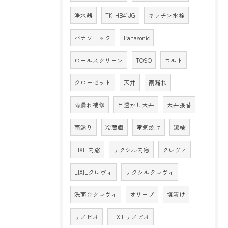
浄水器
TK-HB41JG
キッチン水栓
パナソニック
Panasonic
ロールスクリーン
TOSO
コルト
クローゼット
天井
雨漏れ
雨漏れ補修
目透かし天井
天井張替
雨漏り
冷蔵庫
電気焼け
漆喰
LIXIL内窓
リクシル内窓
クレヴィ
LIXILクレヴィ
リクシルクレヴィ
洗面台クレヴィ
オリーブ
塩漬け
リノビオ
LIXILリノビオ