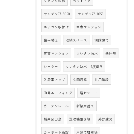
リビングの扉
ペットドア
サンゲツ77-3050
サンゲツ77-3059
エアコン取付け
中古マンション
住み替え
収納スペース
10階建て
賃貸マンション
ウレタン防水
共用部
シーラー
ウレタン防水 4度塗り
入居率アップ
玄関通路
共用階段
田島ルーフィング
塩ビシート
カーテンレール
新築戸建て
城南区田島
洗濯機置き場
外部建具
カーポート新設
戸建て駐車場