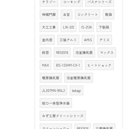
テラゾー
コーキング
バスナシリーズ
伸縮門扉
左官
コンクリート
靴箱
大工工事
LW-322
IS-2124
下駄箱
室内窓
三協アルミ
AMiS
アミス
段窓
RE53518
浴室換気扇
マックス
MAX
BS-132HM-CX-1
ヒートショック
暖房換気扇
浴室暖房換気扇
JL307MN-9NL2
takagi
蛇口一体型浄水器
みず工房クリーンシリーズ
クリーンシャワー
RE53524
三菱換気扇