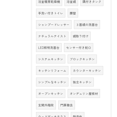
浴室暖房乾燥機
浴室鏡
隅付きタンク
手洗い付きトイレ
腰壁
シャンプードレッサー
３面鏡の洗面台
ナチュラルテイスト
鏡取り付け
LED照明洗面台
センサー付き蛇口
システムキッチン
ブロックキッチン
キッチンリフォーム
カウンターキッチン
シンプルなキッチン
独立キッチン
オープンキッチン
オンデュリン屋根材
玄関外階段
門扉撤去
ウッドデッキテラス
壁造作