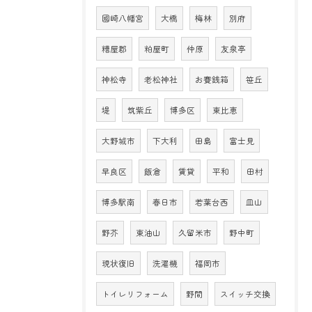
國崎八幡宮
大橋
梅林
別府
糟屋郡
粕屋町
仲原
友泉亭
神松寺
老松神社
お賽銭箱
笹丘
堤
筑紫丘
博多区
東比恵
大野城市
下大利
田島
富士見
早良区
飯倉
賃貸
平和
田村
博多駅南
春日市
若葉台西
皿山
野芥
東油山
久留米市
野中町
現状復旧
洗濯機
福岡市
トイレリフォーム
野間
スイッチ交換