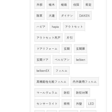
外部
植木
植栽
伐採
剪定
除草
大建
ダイケン
DAIKEN
ハピア
hapia
アウトセット
アウトセット吊戸
片引
ドアリフォーム
玄関
玄関扉
玄関ドア
ベルビアン
belbien
belbienEX
フィルム
高機能性化粧フィルム
内外装用フィルム
マールヴェラム
防犯
防犯対策
センサーライト
照明
外壁
LED