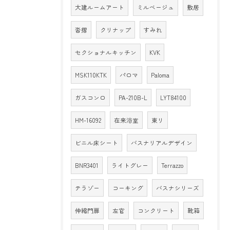
大建ルームアート
ミルベージュ
敷居
沓摺
クリナップ
すみれ
セクショナルキッチン
KVK
MSK110KTK
パロマ
Paloma
ガスコンロ
PA-210B-L
LYT84100
HM-16092
在来浴室
東リ
ビニル床シート
バスナリアルデザイン
BNR3401
ライトグレー
Terrazzo
テラゾー
コーキング
バスナシリーズ
伸縮門扉
左官
コンクリート
靴箱