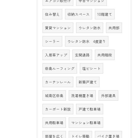
エアコン取付け
中古マンション
住み替え
収納スペース
10階建て
賃貸マンション
ウレタン防水
共用部
シーラー
ウレタン防水 4度塗り
入居率アップ
玄関通路
共用階段
田島ルーフィング
塩ビシート
カーテンレール
新築戸建て
城南区田島
洗濯機置き場
外部建具
カーポート新設
戸建て駐車場
共用駐車場
マンション駐車場
部屋を広く
トイレ移動
バイク置き場