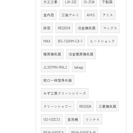
大工工事
LW-322
IS-2124
下駄箱
室内窓
三協アルミ
AMiS
アミス
段窓
RE53518
浴室換気扇
マックス
MAX
BS-132HM-CX-1
ヒートショック
暖房換気扇
浴室暖房換気扇
JL307MN-9NL2
takagi
蛇口一体型浄水器
みず工房クリーンシリーズ
クリーンシャワー
RE53524
三菱換気扇
VD-10ZC13
食洗機
リンナイ
RSW-F402CA
RSW-F402CA-B