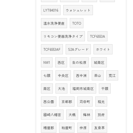
LYT84016
ウォシュレット
温水洗浄便座
TOTO
リモコン便器洗浄タイプ
TCF6553A
TCF6553AF
S2Aグレード
ホワイト
NW1
西区
生の松原
城南区
七隈
中央区
西中洲
茶山
荒江
南区
大池
福岡市城南区
干隈
西公園
京都郡
苅田町
稲光
國崎八幡宮
大橋
梅林
別府
糟屋郡
粕屋町
仲原
友泉亭