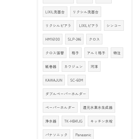
LIXIL洗面台
リクシル洗面台
リクシルピアラ
LIXILピアラ
シンコー
HM16100
SLP-246
クロス
クロス張替
格子
アルミ格子
特注
紙巻器
カワジュン
河淳
KAWAJUN
SC-60M
ダブルペーパーホルダー
ペーパーホルダー
還元水素水生成器
浄水器
TK-HB41JG
キッチン水栓
パナソニック
Panasonic