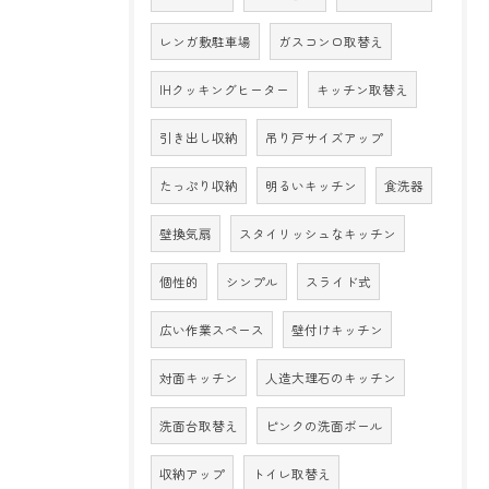
レンガ敷駐車場
ガスコンロ取替え
IHクッキングヒーター
キッチン取替え
引き出し収納
吊り戸サイズアップ
たっぷり収納
明るいキッチン
食洗器
壁換気扇
スタイリッシュなキッチン
個性的
シンプル
スライド式
広い作業スペース
壁付けキッチン
対面キッチン
人造大理石のキッチン
洗面台取替え
ピンクの洗面ボール
収納アップ
トイレ取替え