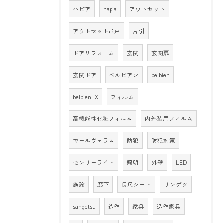
ハピア
hapia
アウトセット
アウトセット吊戸
片引
ドアリフォーム
玄関
玄関扉
玄関ドア
ベルビアン
belbien
belbienEX
フィルム
高機能性化粧フィルム
内外装用フィルム
マールヴェラム
防犯
防犯対策
センサーライト
照明
外壁
LED
施設
廊下
長尺シート
サンゲツ
sangetsu
造作
家具
造作家具