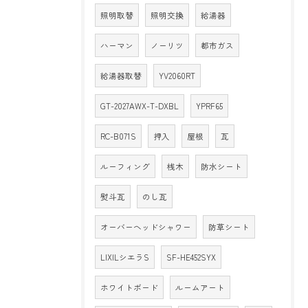
照明取替
照明交換
給湯器
ハーマン
ノーリツ
都市ガス
給湯器取替
YV2060RT
GT-2027AWX-T-DXBL
YPRF65
RC-B071S
押入
屋根
瓦
ルーフィング
桟木
防水シート
熨斗瓦
のし瓦
オーバーヘッドシャワー
防草シート
LIXILシエラS
SF-HE452SYX
ホワイトボード
ルームアート