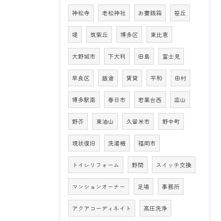
神松寺
老松神社
お賽銭箱
笹丘
堤
筑紫丘
博多区
東比恵
大野城市
下大利
田島
富士見
早良区
飯倉
賃貸
平和
田村
博多駅南
春日市
若葉台西
皿山
野芥
東油山
久留米市
野中町
現状復旧
洗濯機
福岡市
トイレリフォーム
野間
スイッチ交換
マンションオーナー
足場
事務所
アクアコーディネイト
高圧洗浄