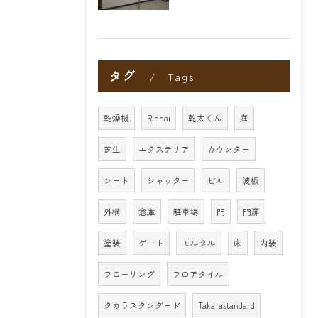
タグ
Tags
乾燥機
Rinnai
乾太くん
庭
芝生
エクステリア
カウンター
シート
シャッター
ビル
波板
外構
倉庫
駐車場
門
門扉
塗装
ゲート
モルタル
床
内装
フローリング
フロアタイル
タカラスタンダード
Takarastandard