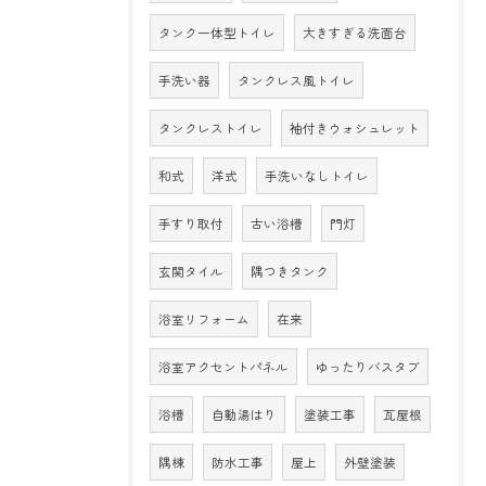
タンク一体型トイレ
大きすぎる洗面台
手洗い器
タンクレス風トイレ
タンクレストイレ
袖付きウォシュレット
和式
洋式
手洗いなしトイレ
手すり取付
古い浴槽
門灯
玄関タイル
隅つきタンク
浴室リフォーム
在来
浴室アクセントパネル
ゆったりバスタブ
浴槽
自動湯はり
塗装工事
瓦屋根
隅棟
防水工事
屋上
外壁塗装