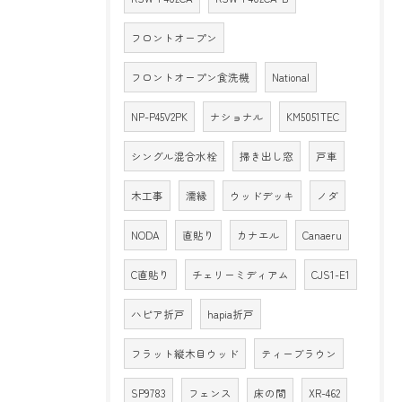
フロントオープン
フロントオープン食洗機
National
NP-P45V2PK
ナショナル
KM5051TEC
シングル混合水栓
掃き出し窓
戸車
木工事
濡縁
ウッドデッキ
ノダ
NODA
直貼り
カナエル
Canaeru
C直貼り
チェリーミディアム
CJS1-E1
ハピア折戸
hapia折戸
フラット縦木目ウッド
ティーブラウン
SP9783
フェンス
床の間
XR-462