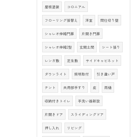
屋根塗装
コロニアル
フローリング張替え
洋室
間仕切り壁
シャレオ伸縮門扉
片開き門扉
シャレオ伸縮2型
玄関土間
シート張り
レンガ敷
芝生敷
サイドキャビネット
ダウンライト
照明取付
引き違い戸
テント
共用部手すり
庇
雨樋
収納付きトイレ
手洗い器新設
片開きドア
スライディングドア
押し入れ
リビング