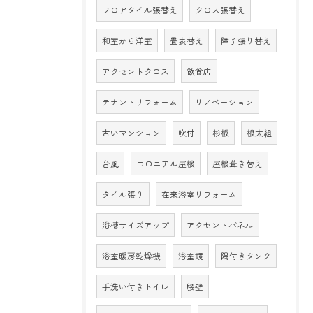
フロアタイル張替え
クロス張替え
和室から洋室
畳表替え
障子張り替え
アクセントクロス
飲食店
テナントリフォーム
リノベーション
古いマンション
吹付
杉板
根太組
台風
コロニアル屋根
屋根葺き替え
タイル張り
在来浴室リフォーム
浴槽サイズアップ
アクセントパネル
浴室暖房乾燥機
浴室鏡
隅付きタンク
手洗い付きトイレ
腰壁