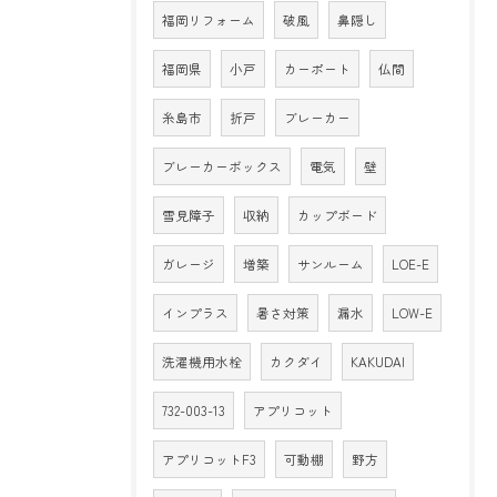
福岡リフォーム
破風
鼻隠し
福岡県
小戸
カーポート
仏間
糸島市
折戸
ブレーカー
ブレーカーボックス
電気
壁
雪見障子
収納
カップボード
ガレージ
増築
サンルーム
LOE-E
インプラス
暑さ対策
漏水
LOW-E
洗濯機用水栓
カクダイ
KAKUDAI
732-003-13
アプリコット
アプリコットF3
可動棚
野方