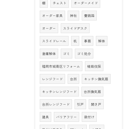
棚
チェスト
オーダーメイド
オーダー家具
神社
賽銭箱
オーダー
スライドデスク
スライドレール
机
事務
解体
倉庫解体
ゴミ
ゴミ処分
福岡市城南区リフォーム
植栽伐採
レンジフード
台所
キッチン換気扇
キッチンレンジフード
台所換気扇
台所レンジフード
引戸
開き戸
建具
バリアフリー
後付け