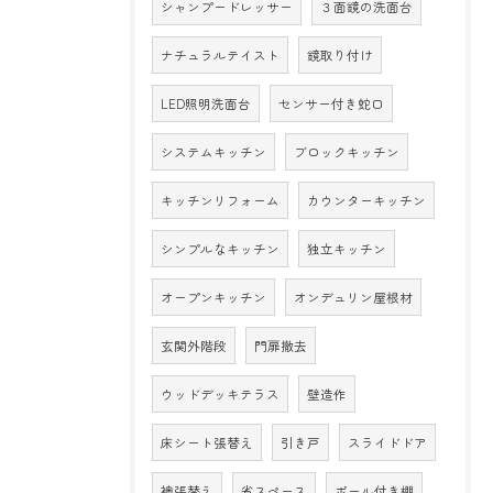
シャンプードレッサー
３面鏡の洗面台
ナチュラルテイスト
鏡取り付け
LED照明洗面台
センサー付き蛇口
システムキッチン
ブロックキッチン
キッチンリフォーム
カウンターキッチン
シンプルなキッチン
独立キッチン
オープンキッチン
オンデュリン屋根材
玄関外階段
門扉撤去
ウッドデッキテラス
壁造作
床シート張替え
引き戸
スライドドア
襖張替え
省スペース
ポール付き棚