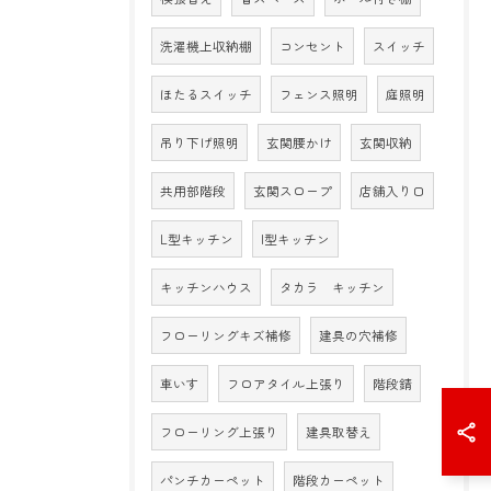
洗濯機上収納棚
コンセント
スイッチ
ほたるスイッチ
フェンス照明
庭照明
吊り下げ照明
玄関腰かけ
玄関収納
共用部階段
玄関スロープ
店舗入り口
L型キッチン
I型キッチン
キッチンハウス
タカラ キッチン
フローリングキズ補修
建具の穴補修
車いす
フロアタイル上張り
階段錆
フローリング上張り
建具取替え
パンチカーペット
階段カーペット