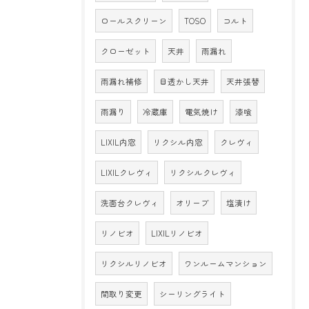
ロールスクリーン
TOSO
コルト
クローゼット
天井
雨漏れ
雨漏れ補修
目透かし天井
天井張替
雨漏り
冷蔵庫
電気焼け
漆喰
LIXIL内窓
リクシル内窓
クレヴィ
LIXILクレヴィ
リクシルクレヴィ
洗面台クレヴィ
オリーブ
塩漬け
リノビオ
LIXILリノビオ
リクシルリノビオ
ワンルームマンション
間取り変更
シーリングライト