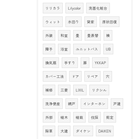
リリカラ
Lilycolor
洗面化粧台
ウィット
水回り
貸家
原状回復
外装
和室
畳
畳表替
襖
障子
浴室
ユニットバス
UB
換気扇
手すり
扉
YKKAP
カバー工法
ドア
リペア
穴
補修
三菱
LIXIL
リクシル
洗浄便座
網戸
インターホン
戸建
外部
植木
植栽
伐採
剪定
除草
大建
ダイケン
DAIKEN