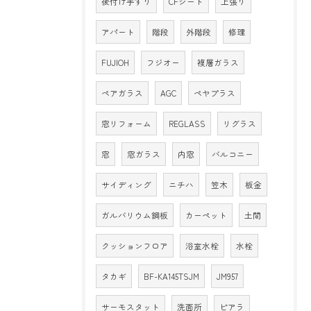
後付け手すり
CFシート
上張り
アパート
階段
外階段
修理
FUJIOH
フジオー
複層ガラス
ペアガラス
AGC
ペヤプラス
窓リフォーム
REGLASS
リグラス
窓
窓ガラス
内窓
バルコニー
サイディング
ニチハ
笠木
板金
ガルバリウム鋼板
カーペット
土間
クッションフロア
浴室水栓
水栓
タカギ
BF-KA145TSJM
JM957
サーモスタット
洗面所
ピアラ