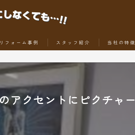
リフォーム事例
スタッフ紹介
当社の特
ちょっとだけリフォーム
内装工事
トータルリフォーム
外壁
屋根
のアクセントにピクチャ
水回りリフォー
外構工事・エク