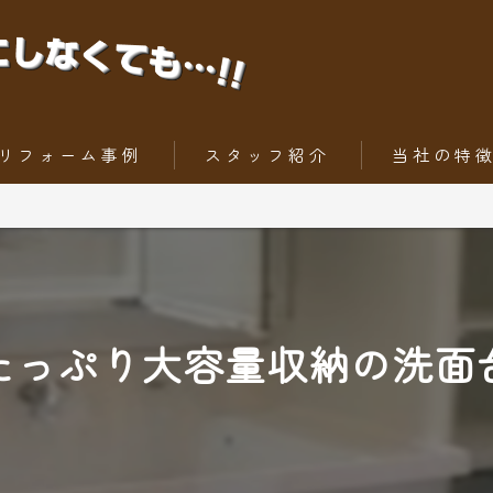
リフォーム事例
スタッフ紹介
当社の特
ちょっとだけリフォーム
内装工事
トータルリフォーム
外壁
屋根
たっぷり大容量収納の洗面
水回りリフォー
外構工事・エク