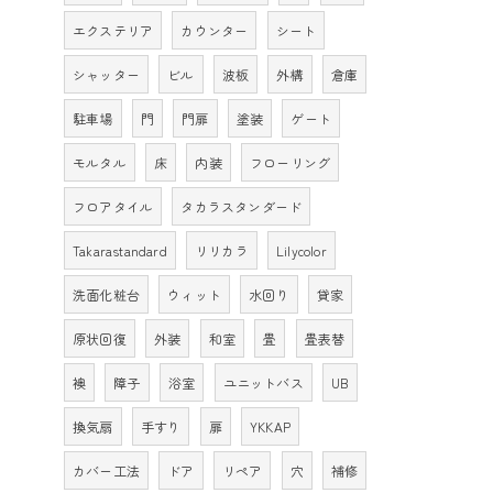
エクステリア
カウンター
シート
シャッター
ビル
波板
外構
倉庫
駐車場
門
門扉
塗装
ゲート
モルタル
床
内装
フローリング
フロアタイル
タカラスタンダード
Takarastandard
リリカラ
Lilycolor
洗面化粧台
ウィット
水回り
貸家
原状回復
外装
和室
畳
畳表替
襖
障子
浴室
ユニットバス
UB
換気扇
手すり
扉
YKKAP
カバー工法
ドア
リペア
穴
補修