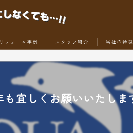
リフォーム事例
スタッフ紹介
当社の特
ちょっとだけリフォーム
内装工事
トータルリフォーム
外壁
屋根
年も宜しくお願いいたしま
水回りリフォー
外構工事・エク