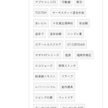
アプリコットF3
可動棚
野方
TOSTEM
サーモスタット混合水栓
古いビル
十日恵比須神社
目出鯛
金目で
金目出鯛
シングル葺
ロアールⅡスクエア
GT-C2472SAW
サザナHTシリーズ
塩原
福岡市南区
エコジョーズ
照明スイッチ
給湯器リモコン
ドアノブ
レバーハンドル
室内建具
リビングの扉
ペットドア
サンゲツ77-3050
サンゲツ77-3059