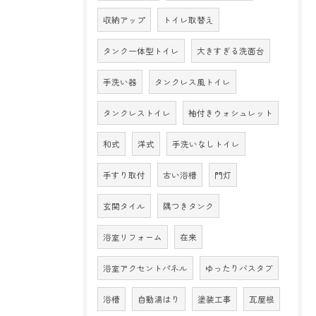
収納アップ
トイレ取替え
タンク一体型トイレ
大きすぎる洗面台
手洗い器
タンクレス風トイレ
タンクレストイレ
袖付きウォシュレット
和式
洋式
手洗いなしトイレ
手すり取付
古い浴槽
門灯
玄関タイル
隅つきタンク
浴室リフォーム
在来
浴室アクセントパネル
ゆったりバスタブ
浴槽
自動湯はり
塗装工事
瓦屋根