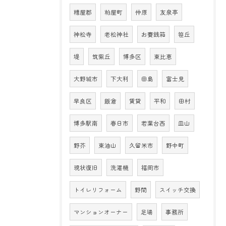
糟屋郡
粕屋町
仲原
友泉亭
神松寺
老松神社
お賽銭箱
笹丘
堤
筑紫丘
博多区
東比恵
大野城市
下大利
田島
富士見
早良区
飯倉
賃貸
平和
田村
博多駅南
春日市
若葉台西
皿山
野芥
東油山
久留米市
野中町
現状復旧
洗濯機
福岡市
トイレリフォーム
野間
スイッチ交換
マンションオーナー
足場
事務所