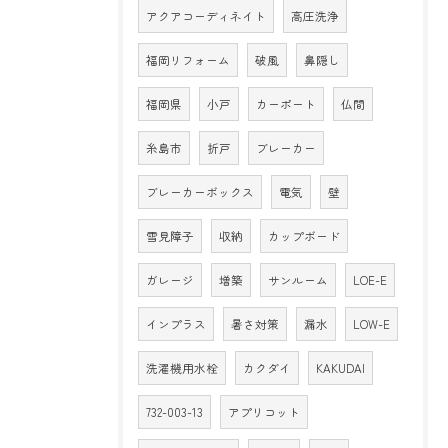
アクアコーディネイト
高圧洗浄
福岡リフォーム
破風
鼻隠し
福岡県
小戸
カーポート
仏間
糸島市
折戸
ブレーカー
ブレーカーボックス
電気
壁
雪見障子
収納
カップボード
ガレージ
増築
サンルーム
LOE-E
インプラス
暑さ対策
漏水
LOW-E
洗濯機用水栓
カクダイ
KAKUDAI
732-003-13
アプリコット