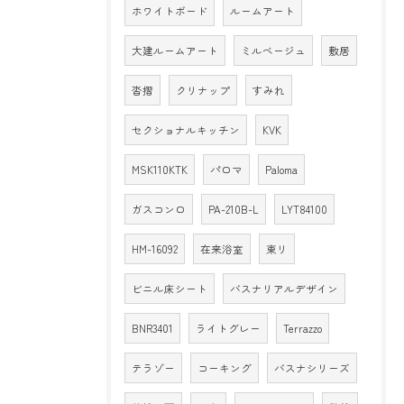
ホワイトボード
ルームアート
大建ルームアート
ミルベージュ
敷居
沓摺
クリナップ
すみれ
セクショナルキッチン
KVK
MSK110KTK
パロマ
Paloma
ガスコンロ
PA-210B-L
LYT84100
HM-16092
在来浴室
東リ
ビニル床シート
バスナリアルデザイン
BNR3401
ライトグレー
Terrazzo
テラゾー
コーキング
バスナシリーズ