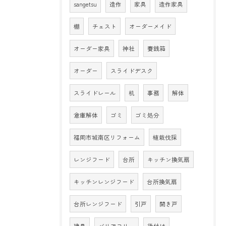
sangetsu
造作
家具
造作家具
棚
チェスト
オーダーメイド
オーダー家具
神社
賽銭箱
オーダー
スライドデスク
スライドレール
机
事務
解体
倉庫解体
ゴミ
ゴミ処分
福岡市城南区リフォーム
植栽伐採
レンジフード
台所
キッチン換気扇
キッチンレンジフード
台所換気扇
台所レンジフード
引戸
開き戸
建具
バリアフリー
後付け