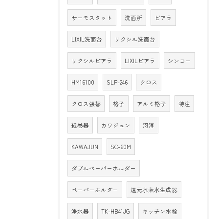
サーモスタット
洗面所
ピアラ
LIXIL洗面台
リクシル洗面台
リクシルピアラ
LIXILピアラ
シンコー
HM16100
SLP-246
クロス
クロス張替
格子
アルミ格子
特注
紙巻器
カワジュン
河淳
KAWAJUN
SC-60M
ダブルペーパーホルダー
ペーパーホルダー
還元水素水生成器
浄水器
TK-HB41JG
キッチン水栓