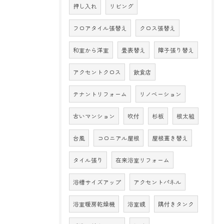
押し入れ
リビング
フロアタイル張替え
クロス張替え
和室から洋室
畳表替え
障子張り替え
アクセントクロス
飲食店
テナントリフォーム
リノベーション
古いマンション
吹付
杉板
根太組
台風
コロニアル屋根
屋根葺き替え
タイル張り
在来浴室リフォーム
浴槽サイズアップ
アクセントパネル
浴室暖房乾燥機
浴室鏡
隅付きタンク