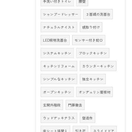
手洗い付きトイレ
腰壁
シャンプードレッサー
３面鏡の洗面台
ナチュラルテイスト
鏡取り付け
LED照明洗面台
センサー付き蛇口
システムキッチン
ブロックキッチン
キッチンリフォーム
カウンターキッチン
シンプルなキッチン
独立キッチン
オープンキッチン
オンデュリン屋根材
玄関外階段
門扉撤去
ウッドデッキテラス
壁造作
床シート張替え
引き戸
スライドドア