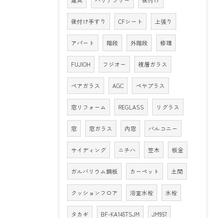
後付け手すり
CFシート
上張り
アパート
階段
外階段
修理
FUJIOH
フジオー
複層ガラス
ペアガラス
AGC
ペヤプラス
窓リフォーム
REGLASS
リグラス
窓
窓ガラス
内窓
バルコニー
サイディング
ニチハ
笠木
板金
ガルバリウム鋼板
カーペット
土間
クッションフロア
浴室水栓
水栓
タカギ
BF-KA145TSJM
JM957