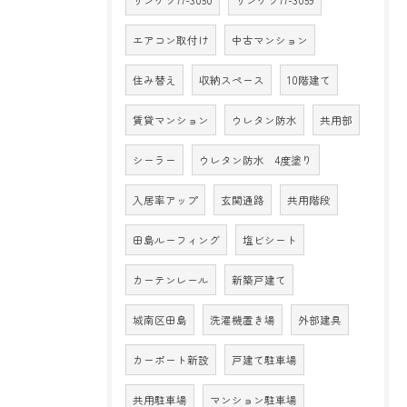
エアコン取付け
中古マンション
住み替え
収納スペース
10階建て
賃貸マンション
ウレタン防水
共用部
シーラー
ウレタン防水 4度塗り
入居率アップ
玄関通路
共用階段
田島ルーフィング
塩ビシート
カーテンレール
新築戸建て
城南区田島
洗濯機置き場
外部建具
カーポート新設
戸建て駐車場
共用駐車場
マンション駐車場