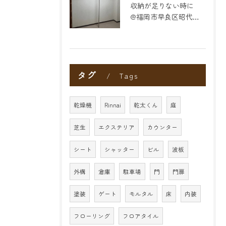
収納が足りない時に
@福岡市早良区昭代のリフォーム
タグ
Tags
乾燥機
Rinnai
乾太くん
庭
芝生
エクステリア
カウンター
シート
シャッター
ビル
波板
外構
倉庫
駐車場
門
門扉
塗装
ゲート
モルタル
床
内装
フローリング
フロアタイル