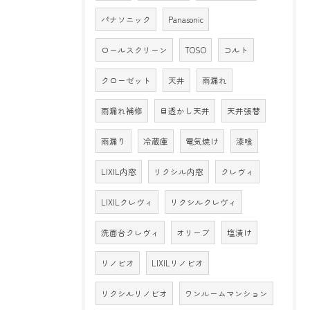
パナソニック
Panasonic
ロールスクリーン
TOSO
コルト
クローゼット
天井
雨漏れ
雨漏れ補修
目透かし天井
天井張替
雨漏り
冷蔵庫
電気焼け
漆喰
LIXIL内窓
リクシル内窓
クレヴィ
LIXILクレヴィ
リクシルクレヴィ
洗面台クレヴィ
オリーブ
塩漬け
リノビオ
LIXILリノビオ
リクシルリノビオ
ワンルームマンション