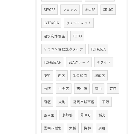
SP9783
フェンス
床の間
XR-462
LYT84016
ウォシュレット
温水洗浄便座
TOTO
リモコン便器洗浄タイプ
TCF6553A
TCF6553AF
S2Aグレード
ホワイト
NW1
西区
生の松原
城南区
七隈
中央区
西中洲
茶山
荒江
南区
大池
福岡市城南区
干隈
西公園
京都郡
苅田町
稲光
國崎八幡宮
大橋
梅林
別府