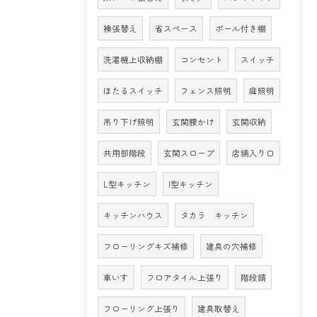
襖張替え
省スペース
ポール付き棚
洗濯機上収納棚
コンセント
スイッチ
ほたるスイッチ
フェンス照明
庭照明
吊り下げ照明
玄関腰かけ
玄関収納
共用部階段
玄関スロープ
店舗入り口
L型キッチン
I型キッチン
キッチンハウス
タカラ キッチン
フローリングキズ補修
建具の穴補修
車いす
フロアタイル上張り
階段錆
フローリング上張り
建具取替え