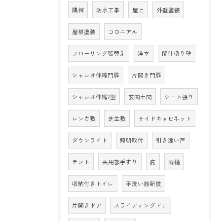
隅棟
防水工事
屋上
外壁塗装
屋根塗装
コロニアル
フローリング張替え
洋室
間仕切り壁
シャレオ伸縮門扉
片開き門扉
シャレオ伸縮2型
玄関土間
シート張り
レンガ敷
芝生敷
サイドキャビネット
ダウンライト
照明取付
引き違い戸
テント
共用部手すり
庇
雨樋
収納付きトイレ
手洗い器新設
片開きドア
スライディングドア