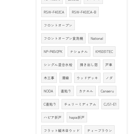
RSW-F402CA
RSW-F402CA-B
フロントオープン
フロントオープン食洗機
National
NP-P45V2PK
ナショナル
KM5051TEC
シングル混合水栓
掃き出し窓
戸車
木工事
濡縁
ウッドデッキ
ノダ
NODA
直貼り
カナエル
Canaeru
C直貼り
チェリーミディアム
CJS1-E1
ハピア折戸
hapia折戸
フラット縦木目ウッド
ティーブラウン