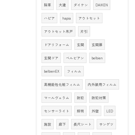
除草
大建
ダイケン
DAIKEN
ハピア
hapia
アウトセット
アウトセット吊戸
片引
ドアリフォーム
玄関
玄関扉
玄関ドア
ベルビアン
belbien
belbienEX
フィルム
高機能性化粧フィルム
内外装用フィルム
マールヴェラム
防犯
防犯対策
センサーライト
照明
外壁
LED
施設
廊下
長尺シート
サンゲツ