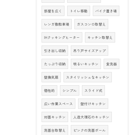
部屋を広く
トイレ移動
バイク置き場
レンガ敷駐車場
ガスコンロ取替え
IHクッキングヒーター
キッチン取替え
引き出し収納
吊り戸サイズアップ
たっぷり収納
明るいキッチン
食洗器
壁換気扇
スタイリッシュなキッチン
個性的
シンプル
スライド式
広い作業スペース
壁付けキッチン
対面キッチン
人造大理石のキッチン
洗面台取替え
ピンクの洗面ボール