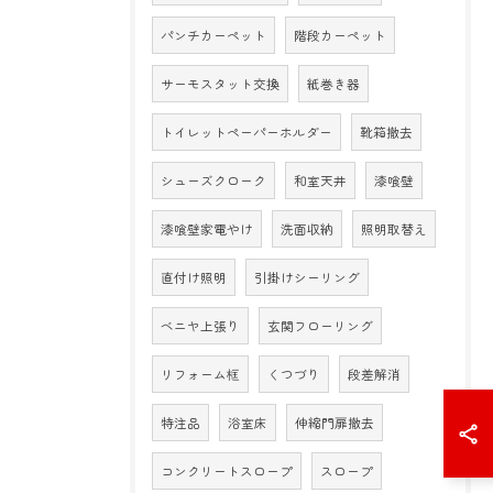
パンチカーペット
階段カーペット
サーモスタット交換
紙巻き器
トイレットペーパーホルダー
靴箱撤去
シューズクローク
和室天井
漆喰壁
漆喰壁家電やけ
洗面収納
照明取替え
直付け照明
引掛けシーリング
ベニヤ上張り
玄関フローリング
リフォーム框
くつづり
段差解消
特注品
浴室床
伸縮門扉撤去
コンクリートスロープ
スロープ