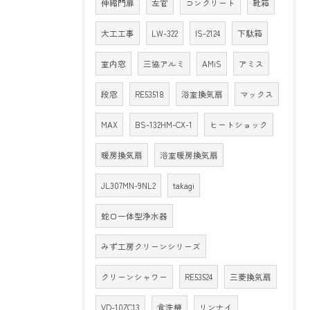
伸縮門扉
左官
コンクリート
靴箱
大工工事
LW-322
IS-2124
下駄箱
室内窓
三協アルミ
AMiS
アミス
段窓
RE53518
浴室換気扇
マックス
MAX
BS-132HM-CX-1
ヒートショック
暖房換気扇
浴室暖房換気扇
JL307MN-9NL2
takagi
蛇口一体型浄水器
みず工房クリーンシリーズ
クリーンシャワー
RE53524
三菱換気扇
VD-10ZC13
食洗機
リンナイ