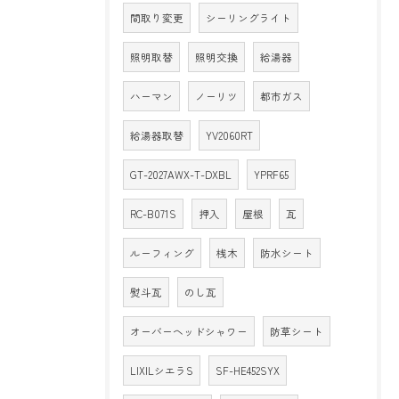
間取り変更
シーリングライト
照明取替
照明交換
給湯器
ハーマン
ノーリツ
都市ガス
給湯器取替
YV2060RT
GT-2027AWX-T-DXBL
YPRF65
RC-B071S
押入
屋根
瓦
ルーフィング
桟木
防水シート
熨斗瓦
のし瓦
オーバーヘッドシャワー
防草シート
LIXILシエラS
SF-HE452SYX