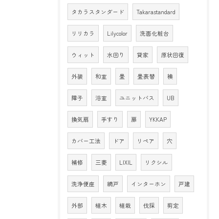
タカラスタンダード
Takarastandard
リリカラ
Lilycolor
洗面化粧台
ウィット
水回り
貸家
原状回復
外装
和室
畳
畳表替
襖
障子
浴室
ユニットバス
UB
換気扇
手すり
扉
YKKAP
カバー工法
ドア
リペア
穴
補修
三菱
LIXIL
リクシル
洗浄便座
網戸
インターホン
戸建
外部
植木
植栽
伐採
剪定