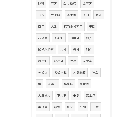
NW1
西区
生の松原
城南区
七隈
中央区
西中洲
茶山
荒江
南区
大池
福岡市城南区
干隈
西公園
京都郡
苅田町
稲光
國崎八幡宮
大橋
梅林
別府
糟屋郡
粕屋町
仲原
友泉亭
神松寺
老松神社
お賽銭箱
笹丘
堤
筑紫丘
博多区
東比恵
大野城市
下大利
田島
富士見
早良区
飯倉
賃貸
平和
田村