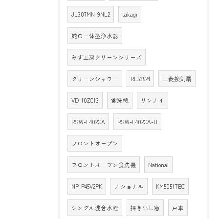
JL307MN-9NL2
takagi
蛇口一体型浄水器
みず工房クリーンシリーズ
クリーンシャワー
RE53524
三菱換気扇
VD-10ZC13
食洗機
リンナイ
RSW-F402CA
RSW-F402CA-B
フロントオープン
フロントオープン食洗機
National
NP-P45V2PK
ナショナル
KM5051TEC
シングル混合水栓
掃き出し窓
戸車