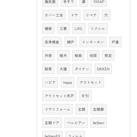
換気扇
手すり
扉
YKKAP
カバー工法
ドア
リペア
穴
補修
三菱
LIXIL
リクシル
洗浄便座
網戸
インターホン
戸建
外部
植木
植栽
伐採
剪定
除草
大建
ダイケン
DAIKEN
ハピア
hapia
アウトセット
アウトセット吊戸
片引
ドアリフォーム
玄関
玄関扉
玄関ドア
ベルビアン
belbien
belbienEX
フィルム