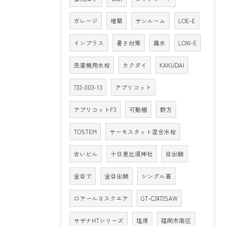
ガレージ
増築
サンルーム
LOE-E
インプラス
暑さ対策
漏水
LOW-E
洗濯機用水栓
カクダイ
KAKUDAI
732-003-13
アプリコット
アプリコットF3
可動棚
野方
TOSTEM
サーモスタット混合水栓
古いビル
十日恵比須神社
目出鯛
金目で
金目出鯛
シングル葺
ロアールⅡスクエア
GT-C2472SAW
サザナHTシリーズ
塩原
福岡市南区