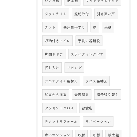
レンガ敷
芝生敷
サイドキャビネット
ダウンライト
照明取付
引き違い戸
テント
共用部手すり
庇
雨樋
収納付きトイレ
手洗い器新設
片開きドア
スライディングドア
押し入れ
リビング
フロアタイル張替え
クロス張替え
和室から洋室
畳表替え
障子張り替え
アクセントクロス
飲食店
テナントリフォーム
リノベーション
古いマンション
吹付
杉板
根太組