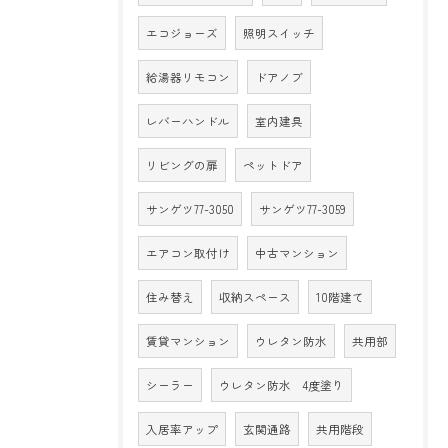
エコジョーズ
照明スイッチ
給湯器リモコン
ドアノブ
レバーハンドル
室内建具
リビングの扉
ペットドア
サンゲツ77-3050
サンゲツ77-3059
エアコン取付け
中古マンション
住み替え
収納スペース
10階建て
賃貸マンション
ウレタン防水
共用部
シーラー
ウレタン防水 4度塗り
入居率アップ
玄関通路
共用階段