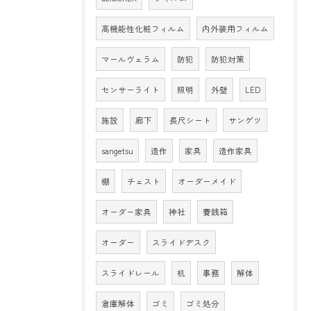
高機能性化粧フィルム
内外装用フィルム
マールヴェラム
防犯
防犯対策
センサーライト
照明
外壁
LED
施設
廊下
長尺シート
サンゲツ
sangetsu
造作
家具
造作家具
棚
チェスト
オーダーメイド
オーダー家具
神社
賽銭箱
オーダー
スライドデスク
スライドレール
机
事務
解体
倉庫解体
ゴミ
ゴミ処分