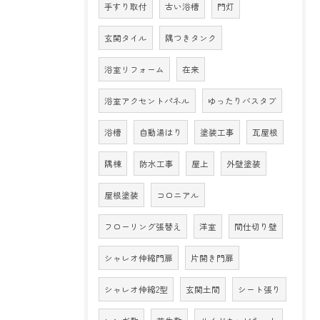
手すり取付
古い浴槽
門灯
玄関タイル
隅つきタンク
浴室リフォーム
在来
浴室アクセントパネル
ゆったりバスタブ
浴槽
自動湯はり
塗装工事
瓦屋根
隅棟
防水工事
屋上
外壁塗装
屋根塗装
コロニアル
フローリング張替え
洋室
間仕切り壁
シャレオ伸縮門扉
片開き門扉
シャレオ伸縮2型
玄関土間
シート張り