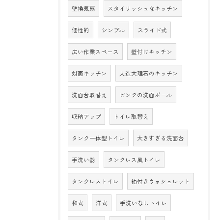
壁換気扇
スタイリッシュなキッチン
個性的
シンプル
スライド式
広い作業スペース
壁付けキッチン
対面キッチン
人造大理石のキッチン
洗面台取替え
ピンクの洗面ボール
収納アップ
トイレ取替え
タンク一体型トイレ
大きすぎる洗面台
手洗い器
タンクレス風トイレ
タンクレストイレ
袖付きウォシュレット
和式
洋式
手洗いなしトイレ