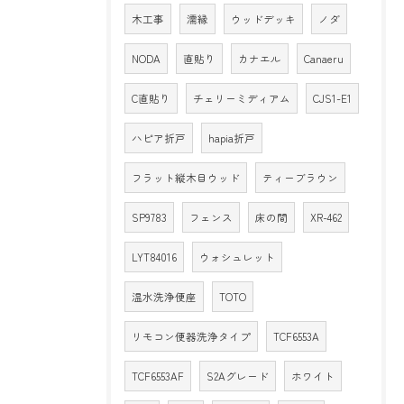
木工事
濡縁
ウッドデッキ
ノダ
NODA
直貼り
カナエル
Canaeru
C直貼り
チェリーミディアム
CJS1-E1
ハピア折戸
hapia折戸
フラット縦木目ウッド
ティーブラウン
SP9783
フェンス
床の間
XR-462
LYT84016
ウォシュレット
温水洗浄便座
TOTO
リモコン便器洗浄タイプ
TCF6553A
TCF6553AF
S2Aグレード
ホワイト