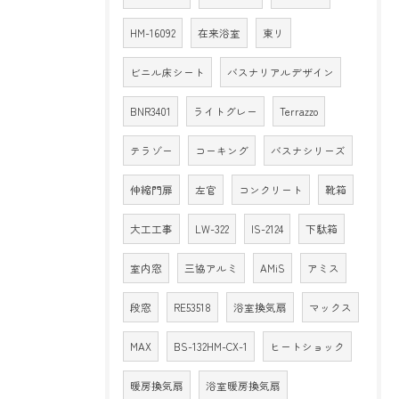
HM-16092
在来浴室
東リ
ビニル床シート
バスナリアルデザイン
BNR3401
ライトグレー
Terrazzo
テラゾー
コーキング
バスナシリーズ
伸縮門扉
左官
コンクリート
靴箱
大工工事
LW-322
IS-2124
下駄箱
室内窓
三協アルミ
AMiS
アミス
段窓
RE53518
浴室換気扇
マックス
MAX
BS-132HM-CX-1
ヒートショック
暖房換気扇
浴室暖房換気扇