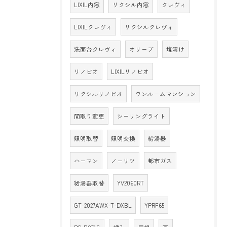
LIXIL内窓
リクシル内窓
クレヴィ
LIXILクレヴィ
リクシルクレヴィ
洗面台クレヴィ
オリーブ
塩漬け
リノビオ
LIXILリノビオ
リクシルリノビオ
ワンルームマンション
間取り変更
シーリングライト
照明取替
照明交換
給湯器
ハーマン
ノーリツ
都市ガス
給湯器取替
YV2060RT
GT-2027AWX-T-DXBL
YPRF65