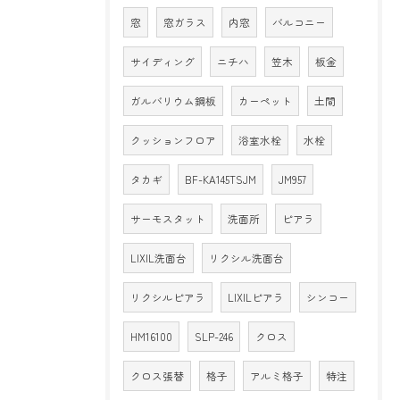
窓
窓ガラス
内窓
バルコニー
サイディング
ニチハ
笠木
板金
ガルバリウム鋼板
カーペット
土間
クッションフロア
浴室水栓
水栓
タカギ
BF-KA145TSJM
JM957
サーモスタット
洗面所
ピアラ
LIXIL洗面台
リクシル洗面台
リクシルピアラ
LIXILピアラ
シンコー
HM16100
SLP-246
クロス
クロス張替
格子
アルミ格子
特注