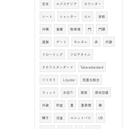
芝生
エクステリア
カウンター
シート
シャッター
ビル
波板
外構
倉庫
駐車場
門
門扉
塗装
ゲート
モルタル
床
内装
フローリング
フロアタイル
タカラスタンダード
Takarastandard
リリカラ
Lilycolor
洗面化粧台
ウィット
水回り
貸家
原状回復
外装
和室
畳
畳表替
襖
障子
浴室
ユニットバス
UB