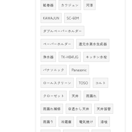
紙巻器
カワジュン
河淳
KAWAJUN
SC-60M
ダブルペーパーホルダー
ペーパーホルダー
還元水素水生成器
浄水器
TK-HB41JG
キッチン水栓
パナソニック
Panasonic
ロールスクリーン
TOSO
コルト
クローゼット
天井
雨漏れ
雨漏れ補修
目透かし天井
天井張替
雨漏り
冷蔵庫
電気焼け
漆喰