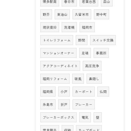
博多駅南
春日市
若葉台西
皿山
野芥
東油山
久留米市
野中町
現状復旧
洗濯機
福岡市
トイレリフォーム
野間
スイッチ交換
マンションオーナー
足場
事務所
アクアコーディネイト
高圧洗浄
福岡リフォーム
破風
鼻隠し
福岡県
小戸
カーポート
仏間
糸島市
折戸
ブレーカー
ブレーカーボックス
電気
壁
雪見障子
収納
カップボード