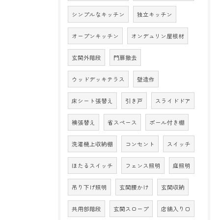
シンプルなキッチン
独立キッチン
オープンキッチン
オンデュリン屋根材
玄関外階段
門扉撤去
ウッドデッキテラス
壁造作
床シート張替え
引き戸
スライドドア
襖張替え
省スペース
ポール付き棚
洗濯機上収納棚
コンセント
スイッチ
ほたるスイッチ
フェンス照明
庭照明
吊り下げ照明
玄関腰かけ
玄関収納
共用部階段
玄関スロープ
店舗入り口