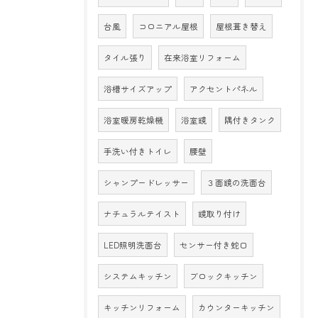
台風
コロニアル屋根
屋根葺き替え
タイル張り
在来浴室リフォーム
浴槽サイズアップ
アクセントパネル
浴室暖房乾燥機
浴室鏡
隅付きタンク
手洗い付きトイレ
腰壁
シャンプードレッサー
３面鏡の洗面台
ナチュラルテイスト
鏡取り付け
LED照明洗面台
センサー付き蛇口
システムキッチン
ブロックキッチン
キッチンリフォーム
カウンターキッチン