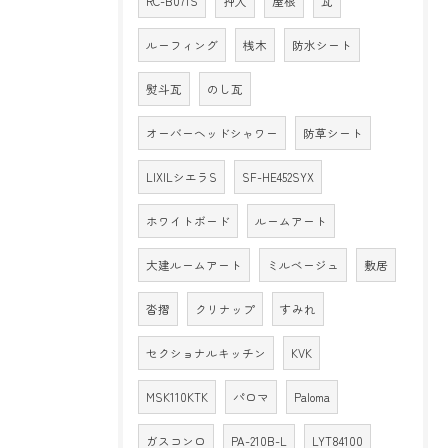
RC-B071S
押入
屋根
瓦
ルーフィング
桟木
防水シート
熨斗瓦
のし瓦
オーバーヘッドシャワー
防草シート
LIXILシエラS
SF-HE452SYX
ホワイトボード
ルームアート
大建ルームアート
ミルベージュ
敷居
沓摺
クリナップ
すみれ
セクショナルキッチン
KVK
MSK110KTK
パロマ
Paloma
ガスコンロ
PA-210B-L
LYT84100