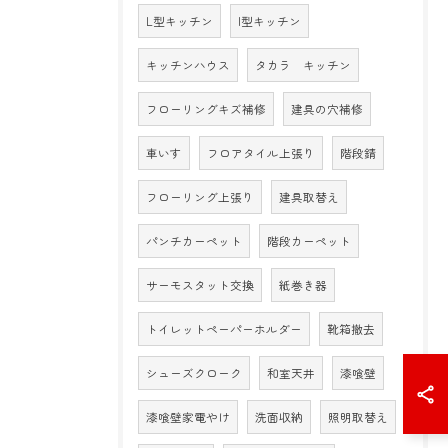
L型キッチン
I型キッチン
キッチンハウス
タカラ キッチン
フローリングキズ補修
建具の穴補修
車いす
フロアタイル上張り
階段錆
フローリング上張り
建具取替え
パンチカーペット
階段カーペット
サーモスタット交換
紙巻き器
トイレットペーパーホルダー
靴箱撤去
シューズクローク
和室天井
漆喰壁
漆喰壁家電やけ
洗面収納
照明取替え