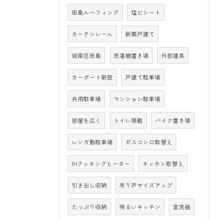
田島ルーフィング
塩ビシート
カーテンレール
新築戸建て
城南区田島
洗濯機置き場
外部建具
カーポート新設
戸建て駐車場
共用駐車場
マンション駐車場
部屋を広く
トイレ移動
バイク置き場
レンガ敷駐車場
ガスコンロ取替え
IHクッキングヒーター
キッチン取替え
引き出し収納
吊り戸サイズアップ
たっぷり収納
明るいキッチン
食洗器