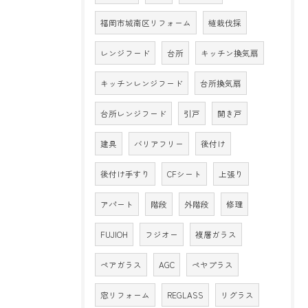
福岡市城南区リフォーム
植栽伐採
レンジフード
台所
キッチン換気扇
キッチンレンジフード
台所換気扇
台所レンジフード
引戸
開き戸
建具
バリアフリー
後付け
後付け手すり
CFシート
上張り
アパート
階段
外階段
修理
FUJIOH
フジオー
複層ガラス
ペアガラス
AGC
ペヤプラス
窓リフォーム
REGLASS
リグラス