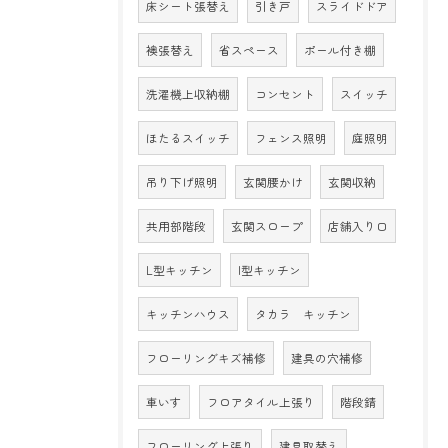
床シート張替え
引き戸
スライドドア
襖張替え
省スペース
ポール付き棚
洗濯機上収納棚
コンセント
スイッチ
ほたるスイッチ
フェンス照明
庭照明
吊り下げ照明
玄関腰かけ
玄関収納
共用部階段
玄関スロープ
店舗入り口
L型キッチン
I型キッチン
キッチンハウス
タカラ キッチン
フローリングキズ補修
建具の穴補修
車いす
フロアタイル上張り
階段錆
フローリング上張り
建具取替え