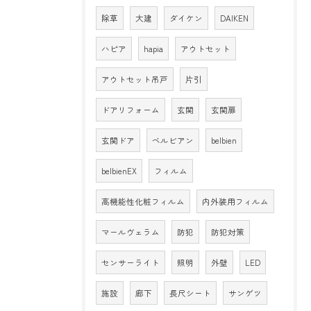
除草
大建
ダイケン
DAIKEN
ハピア
hapia
アウトセット
アウトセット吊戸
片引
ドアリフォーム
玄関
玄関扉
玄関ドア
ベルビアン
belbien
belbienEX
フィルム
高機能性化粧フィルム
内外装用フィルム
マールヴェラム
防犯
防犯対策
センサーライト
照明
外壁
LED
施設
廊下
長尺シート
サンゲツ