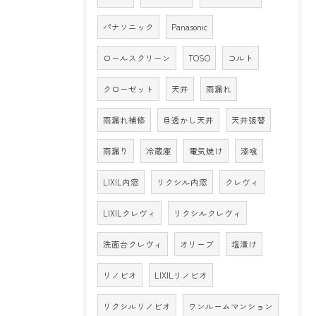
パナソニック
Panasonic
ロールスクリーン
TOSO
コルト
クローゼット
天井
雨漏れ
雨漏れ補修
目透かし天井
天井張替
雨漏り
冷蔵庫
電気焼け
漆喰
LIXIL内窓
リクシル内窓
クレヴィ
LIXILクレヴィ
リクシルクレヴィ
洗面台クレヴィ
オリーブ
塩漬け
リノビオ
LIXILリノビオ
リクシルリノビオ
ワンルームマンション