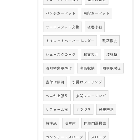
パンチカーペット
階段カーペット
サーモスタット交換
紙巻き器
トイレットペーパーホルダー
靴箱撤去
シューズクローク
和室天井
漆喰壁
漆喰壁家電やけ
洗面収納
照明取替え
直付け照明
引掛けシーリング
ベニヤ上張り
玄関フローリング
リフォーム框
くつづり
段差解消
特注品
浴室床
伸縮門扉撤去
コンクリートスロープ
スロープ