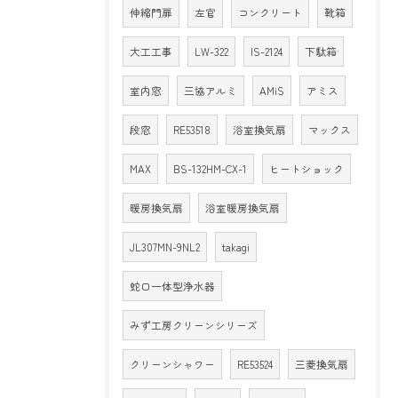
伸縮門扉
左官
コンクリート
靴箱
大工工事
LW-322
IS-2124
下駄箱
室内窓
三協アルミ
AMiS
アミス
段窓
RE53518
浴室換気扇
マックス
MAX
BS-132HM-CX-1
ヒートショック
暖房換気扇
浴室暖房換気扇
JL307MN-9NL2
takagi
蛇口一体型浄水器
みず工房クリーンシリーズ
クリーンシャワー
RE53524
三菱換気扇