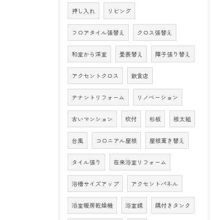
押し入れ
リビング
フロアタイル張替え
クロス張替え
和室から洋室
畳表替え
障子張り替え
アクセントクロス
飲食店
テナントリフォーム
リノベーション
古いマンション
吹付
杉板
根太組
台風
コロニアル屋根
屋根葺き替え
タイル張り
在来浴室リフォーム
浴槽サイズアップ
アクセントパネル
浴室暖房乾燥機
浴室鏡
隅付きタンク