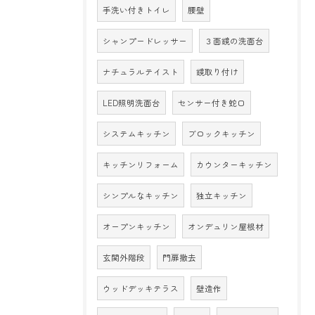
手洗い付きトイレ
腰壁
シャンプードレッサー
３面鏡の洗面台
ナチュラルテイスト
鏡取り付け
LED照明洗面台
センサー付き蛇口
システムキッチン
ブロックキッチン
キッチンリフォーム
カウンターキッチン
シンプルなキッチン
独立キッチン
オープンキッチン
オンデュリン屋根材
玄関外階段
門扉撤去
ウッドデッキテラス
壁造作