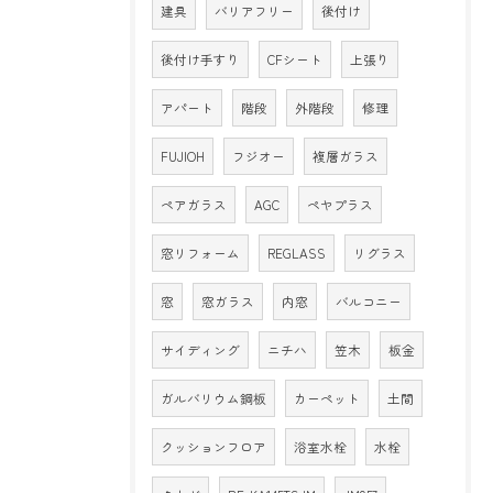
建具
バリアフリー
後付け
後付け手すり
CFシート
上張り
アパート
階段
外階段
修理
FUJIOH
フジオー
複層ガラス
ペアガラス
AGC
ペヤプラス
窓リフォーム
REGLASS
リグラス
窓
窓ガラス
内窓
バルコニー
サイディング
ニチハ
笠木
板金
ガルバリウム鋼板
カーペット
土間
クッションフロア
浴室水栓
水栓