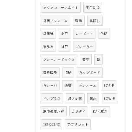
アクアコーディネイト
高圧洗浄
福岡リフォーム
破風
鼻隠し
福岡県
小戸
カーポート
仏間
糸島市
折戸
ブレーカー
ブレーカーボックス
電気
壁
雪見障子
収納
カップボード
ガレージ
増築
サンルーム
LOE-E
インプラス
暑さ対策
漏水
LOW-E
洗濯機用水栓
カクダイ
KAKUDAI
732-003-13
アプリコット