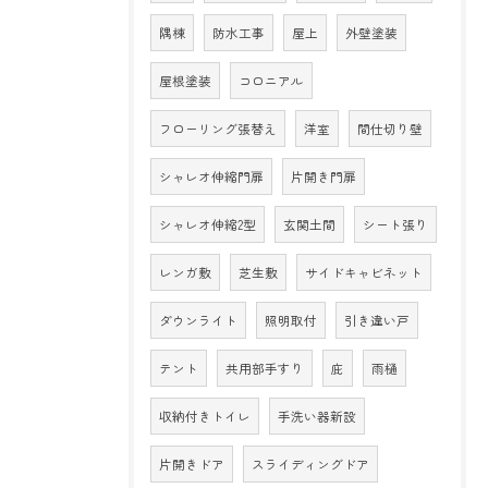
隅棟
防水工事
屋上
外壁塗装
屋根塗装
コロニアル
フローリング張替え
洋室
間仕切り壁
シャレオ伸縮門扉
片開き門扉
シャレオ伸縮2型
玄関土間
シート張り
レンガ敷
芝生敷
サイドキャビネット
ダウンライト
照明取付
引き違い戸
テント
共用部手すり
庇
雨樋
収納付きトイレ
手洗い器新設
片開きドア
スライディングドア