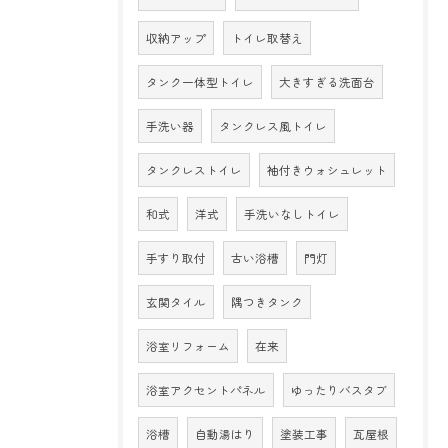
収納アップ
トイレ取替え
タンク一体型トイレ
大きすぎる洗面台
手洗い器
タンクレス風トイレ
タンクレストイレ
袖付きウォシュレット
和式
洋式
手洗いなしトイレ
手すり取付
古い浴槽
門灯
玄関タイル
隅つきタンク
浴室リフォーム
在来
浴室アクセントパネル
ゆったりバスタブ
浴槽
自動湯はり
塗装工事
瓦屋根