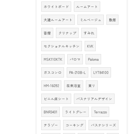
ホワイトボード
ルームアート
大建ルームアート
ミルベージュ
敷居
沓摺
クリナップ
すみれ
セクショナルキッチン
KVK
MSK110KTK
パロマ
Paloma
ガスコンロ
PA-210B-L
LYT84100
HM-16092
在来浴室
東リ
ビニル床シート
バスナリアルデザイン
BNR3401
ライトグレー
Terrazzo
テラゾー
コーキング
バスナシリーズ