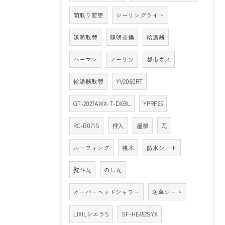
間取り変更
シーリングライト
照明取替
照明交換
給湯器
ハーマン
ノーリツ
都市ガス
給湯器取替
YV2060RT
GT-2027AWX-T-DXBL
YPRF65
RC-B071S
押入
屋根
瓦
ルーフィング
桟木
防水シート
熨斗瓦
のし瓦
オーバーヘッドシャワー
防草シート
LIXILシエラS
SF-HE452SYX