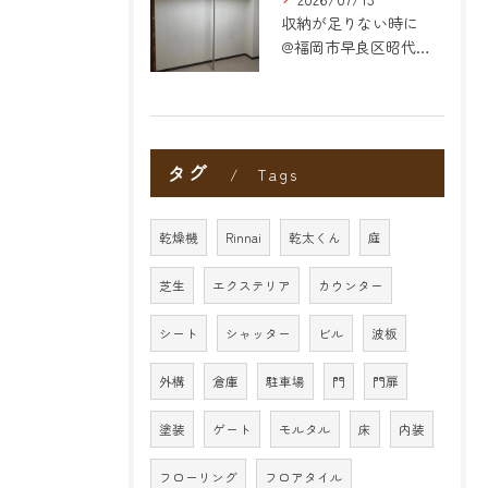
収納が足りない時に
@福岡市早良区昭代のリフォーム
タグ
Tags
乾燥機
Rinnai
乾太くん
庭
芝生
エクステリア
カウンター
シート
シャッター
ビル
波板
外構
倉庫
駐車場
門
門扉
塗装
ゲート
モルタル
床
内装
フローリング
フロアタイル