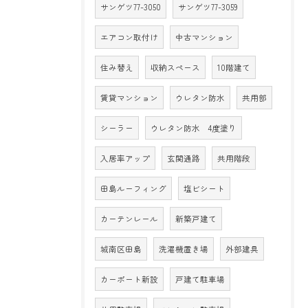
サンゲツ77-3050
サンゲツ77-3059
エアコン取付け
中古マンション
住み替え
収納スペース
10階建て
賃貸マンション
ウレタン防水
共用部
シーラー
ウレタン防水 4度塗り
入居率アップ
玄関通路
共用階段
田島ルーフィング
塩ビシート
カーテンレール
新築戸建て
城南区田島
洗濯機置き場
外部建具
カーポート新設
戸建て駐車場