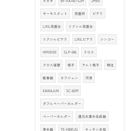
タカギ
BF-KA145TSJM
JM957
サーモスタット
洗面所
ピアラ
LIXIL洗面台
リクシル洗面台
リクシルピアラ
LIXILピアラ
シンコー
HM16100
SLP-246
クロス
クロス張替
格子
アルミ格子
特注
紙巻器
カワジュン
河淳
KAWAJUN
SC-60M
ダブルペーパーホルダー
ペーパーホルダー
還元水素水生成器
浄水器
TK-HB41JG
キッチン水栓