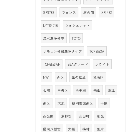
SP9783
フェンス
床の間
XR-462
LYT84016
ウォシュレット
温水洗浄便座
TOTO
リモコン便器洗浄タイプ
TCF6553A
TCF6553AF
S2Aグレード
ホワイト
NW1
西区
生の松原
城南区
七隈
中央区
西中洲
茶山
荒江
南区
大池
福岡市城南区
干隈
西公園
京都郡
苅田町
稲光
國崎八幡宮
大橋
梅林
別府