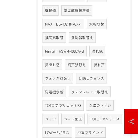
壁補修
浴室乾燥暖房機
MAX BS-132HM-CX-1
水栓取替
換気扇取替
食洗器取替え
Rinnai・RSW-F402CA-B
濡れ縁
掃出し窓
網戸張替え
折れ戸
フェンス取替え
目隠しフェンス
洗濯機水栓
ウォシュレット取替え
TOTO アプリコットF3
２階のトイレ
ベッド
ベッド加工
TOTO Vシリーズ
LOW－Eガラス
浴室ブラインド