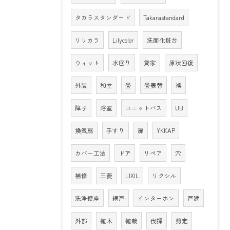
タカラスタンダード
Takarastandard
リリカラ
Lilycolor
洗面化粧台
ウィット
水回り
貸家
原状回復
外装
和室
畳
畳表替
襖
障子
浴室
ユニットバス
UB
換気扇
手すり
扉
YKKAP
カバー工法
ドア
リペア
穴
補修
三菱
LIXIL
リクシル
洗浄便座
網戸
インターホン
戸建
外部
植木
植栽
伐採
剪定