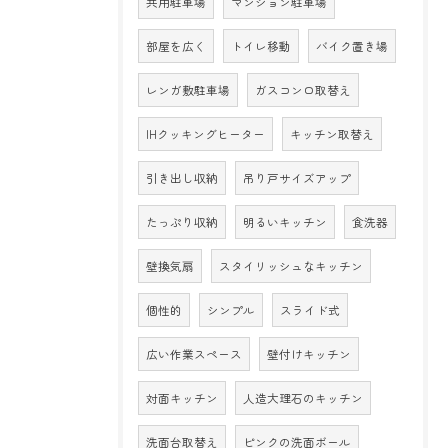
共用駐車場
マンション駐車場
部屋を広く
トイレ移動
バイク置き場
レンガ敷駐車場
ガスコンロ取替え
IHクッキングヒーター
キッチン取替え
引き出し収納
吊り戸サイズアップ
たっぷり収納
明るいキッチン
食洗器
壁換気扇
スタイリッシュなキッチン
個性的
シンプル
スライド式
広い作業スペース
壁付けキッチン
対面キッチン
人造大理石のキッチン
洗面台取替え
ピンクの洗面ボール