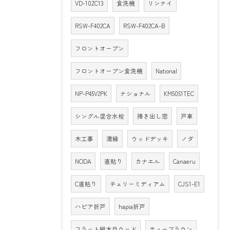
VD-10ZC13
食洗機
リンナイ
RSW-F402CA
RSW-F402CA-B
フロントオープン
フロントオープン食洗機
National
NP-P45V2PK
ナショナル
KM5051TEC
シングル混合水栓
掃き出し窓
戸車
木工事
濡縁
ウッドデッキ
ノダ
NODA
直貼り
カナエル
Canaeru
C直貼り
チェリーミディアム
CJS1-E1
ハピア折戸
hapia折戸
フラット縦木目ウッド
ティーブラウン