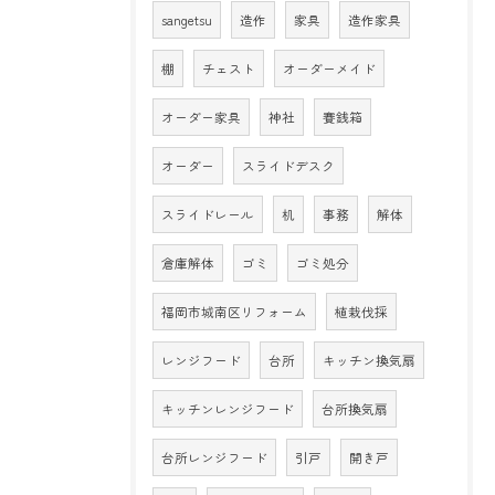
sangetsu
造作
家具
造作家具
棚
チェスト
オーダーメイド
オーダー家具
神社
賽銭箱
オーダー
スライドデスク
スライドレール
机
事務
解体
倉庫解体
ゴミ
ゴミ処分
福岡市城南区リフォーム
植栽伐採
レンジフード
台所
キッチン換気扇
キッチンレンジフード
台所換気扇
台所レンジフード
引戸
開き戸