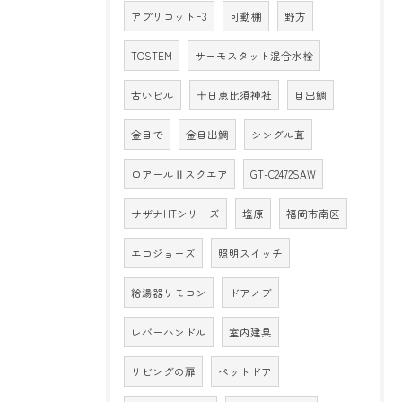
アプリコットF3
可動棚
野方
TOSTEM
サーモスタット混合水栓
古いビル
十日恵比須神社
目出鯛
金目で
金目出鯛
シングル葺
ロアールⅡスクエア
GT-C2472SAW
サザナHTシリーズ
塩原
福岡市南区
エコジョーズ
照明スイッチ
給湯器リモコン
ドアノブ
レバーハンドル
室内建具
リビングの扉
ペットドア