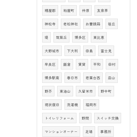
糟屋郡
粕屋町
仲原
友泉亭
神松寺
老松神社
お賽銭箱
笹丘
堤
筑紫丘
博多区
東比恵
大野城市
下大利
田島
富士見
早良区
飯倉
賃貸
平和
田村
博多駅南
春日市
若葉台西
皿山
野芥
東油山
久留米市
野中町
現状復旧
洗濯機
福岡市
トイレリフォーム
野間
スイッチ交換
マンションオーナー
足場
事務所