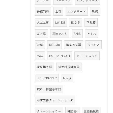
テラゾー
コーキング
バスナシリーズ
伸縮門扉
左官
コンクリート
靴箱
大工工事
LW-322
IS-2124
下駄箱
室内窓
三協アルミ
AMiS
アミス
段窓
RE53518
浴室換気扇
マックス
MAX
BS-132HM-CX-1
ヒートショック
暖房換気扇
浴室暖房換気扇
JL307MN-9NL2
takagi
蛇口一体型浄水器
みず工房クリーンシリーズ
クリーンシャワー
RE53524
三菱換気扇