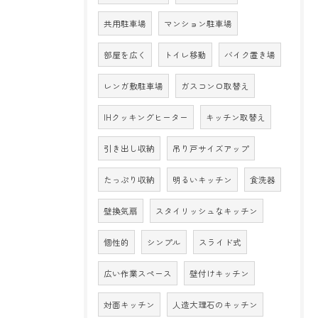
共用駐車場
マンション駐車場
部屋を広く
トイレ移動
バイク置き場
レンガ敷駐車場
ガスコンロ取替え
IHクッキングヒーター
キッチン取替え
引き出し収納
吊り戸サイズアップ
たっぷり収納
明るいキッチン
食洗器
壁換気扇
スタイリッシュなキッチン
個性的
シンプル
スライド式
広い作業スペース
壁付けキッチン
対面キッチン
人造大理石のキッチン