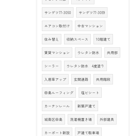
サンゲツ77-3050
サンゲツ77-3059
エアコン取付け
中古マンション
住み替え
収納スペース
10階建て
賃貸マンション
ウレタン防水
共用部
シーラー
ウレタン防水 4度塗り
入居率アップ
玄関通路
共用階段
田島ルーフィング
塩ビシート
カーテンレール
新築戸建て
城南区田島
洗濯機置き場
外部建具
カーポート新設
戸建て駐車場