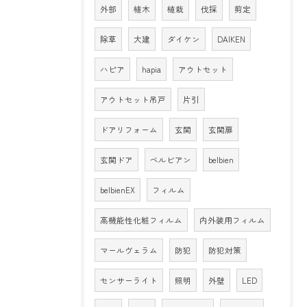
外部
植木
植栽
伐採
剪定
除草
大建
ダイケン
DAIKEN
ハピア
hapia
アウトセット
アウトセット吊戸
片引
ドアリフォーム
玄関
玄関扉
玄関ドア
ベルビアン
belbien
belbienEX
フィルム
高機能性化粧フィルム
内外装用フィルム
マールヴェラム
防犯
防犯対策
センサーライト
照明
外壁
LED