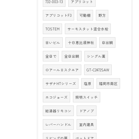
732-003-13
アプリコット
アプリコットF3
可動棚
野方
TOSTEM
サーモスタット混合水栓
古いビル
十日恵比須神社
目出鯛
金目で
金目出鯛
シングル葺
ロアールⅡスクエア
GT-C2472SAW
サザナHTシリーズ
塩原
福岡市南区
エコジョーズ
照明スイッチ
給湯器リモコン
ドアノブ
レバーハンドル
室内建具
リビングの扉
ペットドア