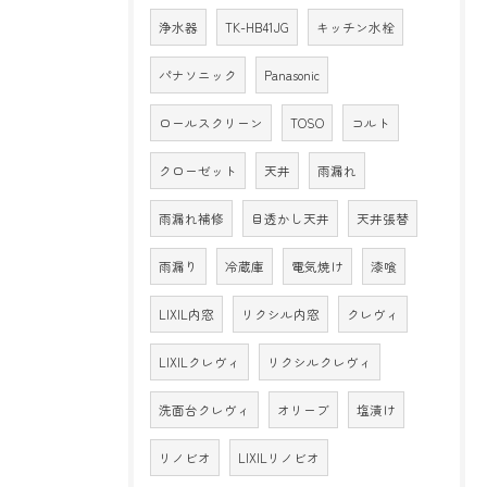
浄水器
TK-HB41JG
キッチン水栓
パナソニック
Panasonic
ロールスクリーン
TOSO
コルト
クローゼット
天井
雨漏れ
雨漏れ補修
目透かし天井
天井張替
雨漏り
冷蔵庫
電気焼け
漆喰
LIXIL内窓
リクシル内窓
クレヴィ
LIXILクレヴィ
リクシルクレヴィ
洗面台クレヴィ
オリーブ
塩漬け
リノビオ
LIXILリノビオ