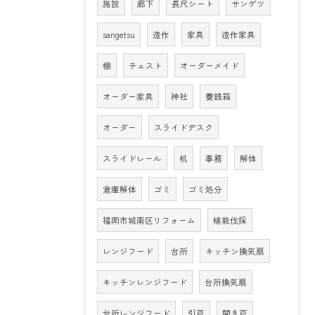
施設
廊下
長尺シート
サンゲツ
sangetsu
造作
家具
造作家具
棚
チェスト
オーダーメイド
オーダー家具
神社
賽銭箱
オーダー
スライドデスク
スライドレール
机
事務
解体
倉庫解体
ゴミ
ゴミ処分
福岡市城南区リフォーム
植栽伐採
レンジフード
台所
キッチン換気扇
キッチンレンジフード
台所換気扇
台所レンジフード
引戸
開き戸