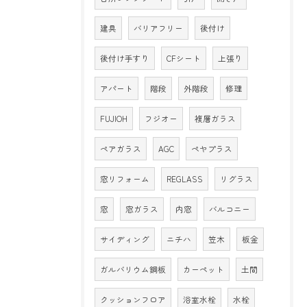
建具
バリアフリー
後付け
後付け手すり
CFシート
上張り
アパート
階段
外階段
修理
FUJIOH
フジオー
複層ガラス
ペアガラス
AGC
ペヤプラス
窓リフォーム
REGLASS
リグラス
窓
窓ガラス
内窓
バルコニー
サイディング
ニチハ
笠木
板金
ガルバリウム鋼板
カーペット
土間
クッションフロア
浴室水栓
水栓