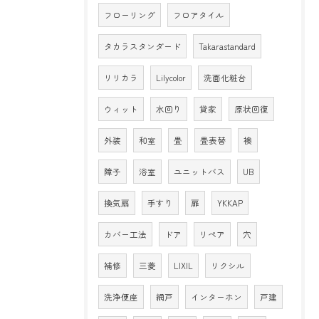
フローリング
フロアタイル
タカラスタンダード
Takarastandard
リリカラ
Lilycolor
洗面化粧台
ウィット
水回り
貸家
原状回復
外装
和室
畳
畳表替
襖
障子
浴室
ユニットバス
UB
換気扇
手すり
扉
YKKAP
カバー工法
ドア
リペア
穴
補修
三菱
LIXIL
リクシル
洗浄便座
網戸
インターホン
戸建