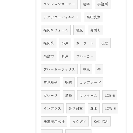
マンションオーナー
足場
事務所
アクアコーディネイト
高圧洗浄
福岡リフォーム
破風
鼻隠し
福岡県
小戸
カーポート
仏間
糸島市
折戸
ブレーカー
ブレーカーボックス
電気
壁
雪見障子
収納
カップボード
ガレージ
増築
サンルーム
LOE-E
インプラス
暑さ対策
漏水
LOW-E
洗濯機用水栓
カクダイ
KAKUDAI