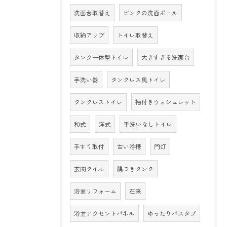
洗面台取替え
ピンクの洗面ボール
収納アップ
トイレ取替え
タンク一体型トイレ
大きすぎる洗面台
手洗い器
タンクレス風トイレ
タンクレストイレ
袖付きウォシュレット
和式
洋式
手洗いなしトイレ
手すり取付
古い浴槽
門灯
玄関タイル
隅つきタンク
浴室リフォーム
在来
浴室アクセントパネル
ゆったりバスタブ