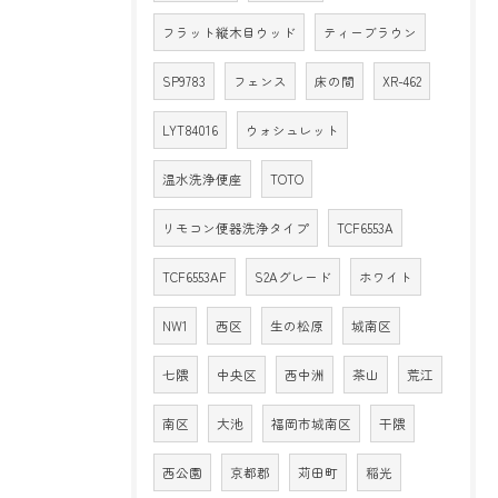
フラット縦木目ウッド
ティーブラウン
SP9783
フェンス
床の間
XR-462
LYT84016
ウォシュレット
温水洗浄便座
TOTO
リモコン便器洗浄タイプ
TCF6553A
TCF6553AF
S2Aグレード
ホワイト
NW1
西区
生の松原
城南区
七隈
中央区
西中洲
茶山
荒江
南区
大池
福岡市城南区
干隈
西公園
京都郡
苅田町
稲光