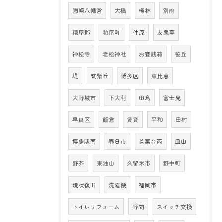
國崎八幡宮
大橋
梅林
別府
糟屋郡
粕屋町
仲原
友泉亭
神松寺
老松神社
お賽銭箱
笹丘
堤
筑紫丘
博多区
東比恵
大野城市
下大利
田島
富士見
早良区
飯倉
賃貸
平和
田村
博多駅南
春日市
若葉台西
皿山
野芥
東油山
久留米市
野中町
現状復旧
洗濯機
福岡市
トイレリフォーム
野間
スイッチ交換