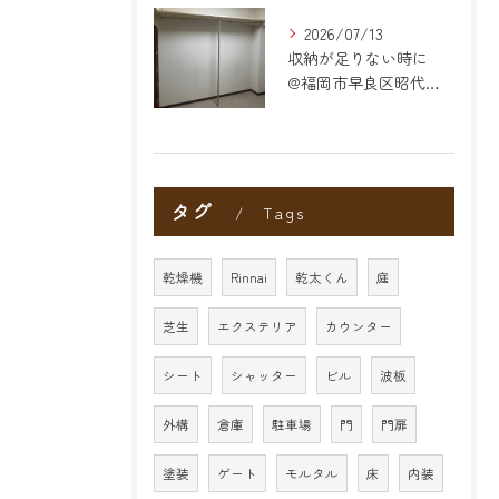
2026/07/13
収納が足りない時に
@福岡市早良区昭代のリフォーム
タグ
Tags
乾燥機
Rinnai
乾太くん
庭
芝生
エクステリア
カウンター
シート
シャッター
ビル
波板
外構
倉庫
駐車場
門
門扉
塗装
ゲート
モルタル
床
内装