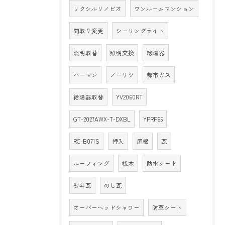
リクシルリノビオ
ワンルームマンション
間取り変更
シーリングライト
照明取替
照明交換
給湯器
ハーマン
ノーリツ
都市ガス
給湯器取替
YV2060RT
GT-2027AWX-T-DXBL
YPRF65
RC-B071S
押入
屋根
瓦
ルーフィング
桟木
防水シート
熨斗瓦
のし瓦
オーバーヘッドシャワー
防草シート