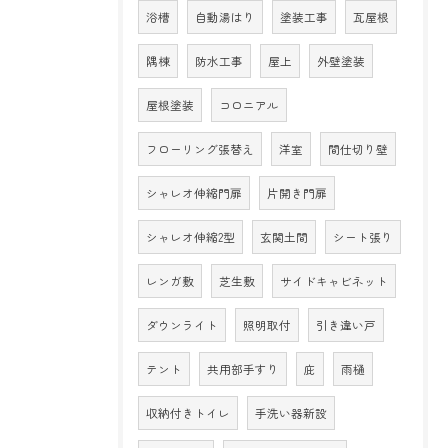
浴槽
自動湯はり
塗装工事
瓦屋根
隅棟
防水工事
屋上
外壁塗装
屋根塗装
コロニアル
フローリング張替え
洋室
間仕切り壁
シャレオ伸縮門扉
片開き門扉
シャレオ伸縮2型
玄関土間
シート張り
レンガ敷
芝生敷
サイドキャビネット
ダウンライト
照明取付
引き違い戸
テント
共用部手すり
庇
雨樋
収納付きトイレ
手洗い器新設