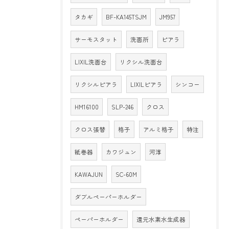
タカギ
BF-KA145TSJM
JM957
サーモスタット
洗面所
ピアラ
LIXIL洗面台
リクシル洗面台
リクシルピアラ
LIXILピアラ
シンコー
HM16100
SLP-246
クロス
クロス張替
格子
アルミ格子
特注
紙巻器
カワジュン
河淳
KAWAJUN
SC-60M
ダブルペーパーホルダー
ペーパーホルダー
還元水素水生成器