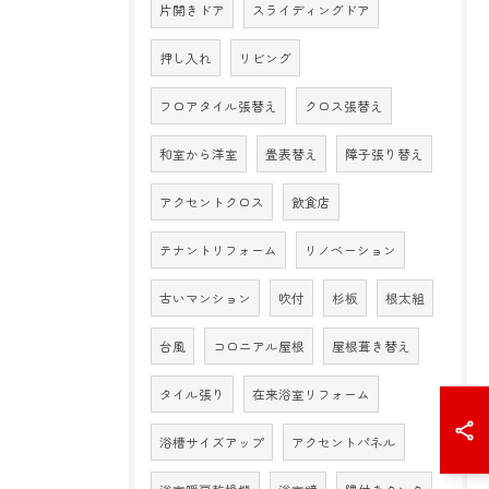
片開きドア
スライディングドア
押し入れ
リビング
フロアタイル張替え
クロス張替え
和室から洋室
畳表替え
障子張り替え
アクセントクロス
飲食店
テナントリフォーム
リノベーション
古いマンション
吹付
杉板
根太組
台風
コロニアル屋根
屋根葺き替え
タイル張り
在来浴室リフォーム
浴槽サイズアップ
アクセントパネル