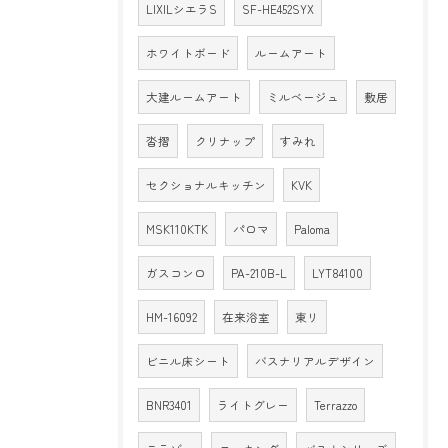
LIXILシエラS
SF-HE452SYX
ホワイトボード
ルームアート
大建ルームアート
ミルベージュ
敷居
沓摺
クリナップ
すみれ
セクショナルキッチン
KVK
MSK110KTK
パロマ
Paloma
ガスコンロ
PA-210B-L
LYT84100
HM-16092
在来浴室
東リ
ビニル床シート
バスナリアルデザイン
BNR3401
ライトグレー
Terrazzo