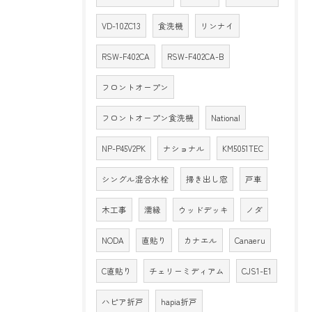
VD-10ZC13
食洗機
リンナイ
RSW-F402CA
RSW-F402CA-B
フロントオープン
フロントオープン食洗機
National
NP-P45V2PK
ナショナル
KM5051TEC
シングル混合水栓
掃き出し窓
戸車
木工事
濡縁
ウッドデッキ
ノダ
NODA
直貼り
カナエル
Canaeru
C直貼り
チェリーミディアム
CJS1-E1
ハピア折戸
hapia折戸