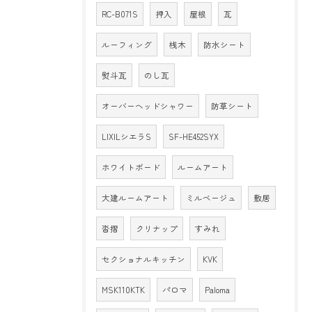
RC-B071S
押入
屋根
瓦
ルーフィング
桟木
防水シート
熨斗瓦
のし瓦
オーバーヘッドシャワー
防草シート
LIXILシエラS
SF-HE452SYX
ホワイトボード
ルームアート
大建ルームアート
ミルベージュ
敷居
沓摺
クリナップ
すみれ
セクショナルキッチン
KVK
MSK110KTK
パロマ
Paloma