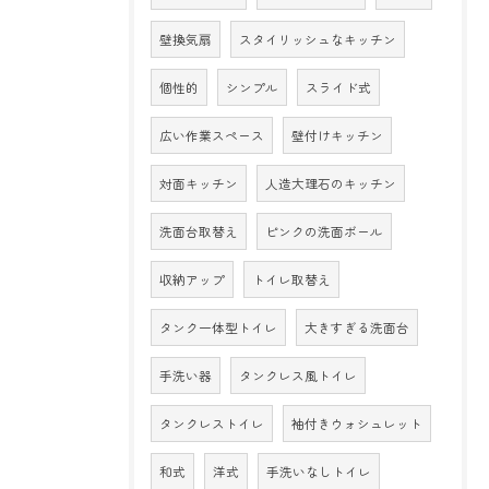
壁換気扇
スタイリッシュなキッチン
個性的
シンプル
スライド式
広い作業スペース
壁付けキッチン
対面キッチン
人造大理石のキッチン
洗面台取替え
ピンクの洗面ボール
収納アップ
トイレ取替え
タンク一体型トイレ
大きすぎる洗面台
手洗い器
タンクレス風トイレ
タンクレストイレ
袖付きウォシュレット
和式
洋式
手洗いなしトイレ