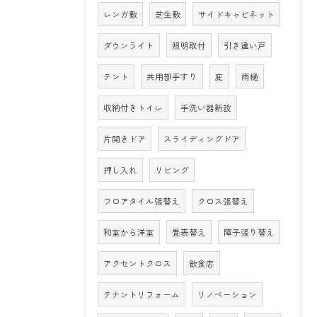
レンガ敷
芝生敷
サイドキャビネット
ダウンライト
照明取付
引き違い戸
テント
共用部手すり
庇
雨樋
収納付きトイレ
手洗い器新設
片開きドア
スライディングドア
押し入れ
リビング
フロアタイル張替え
クロス張替え
和室から洋室
畳表替え
障子張り替え
アクセントクロス
飲食店
テナントリフォーム
リノベーション