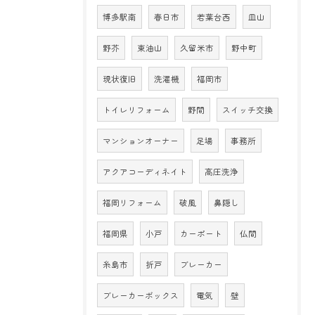
博多駅南
春日市
若葉台西
皿山
野芥
東油山
久留米市
野中町
現状復旧
洗濯機
福岡市
トイレリフォーム
野間
スイッチ交換
マンションオーナー
足場
事務所
アクアコーディネイト
高圧洗浄
福岡リフォーム
破風
鼻隠し
福岡県
小戸
カーポート
仏間
糸島市
折戸
ブレーカー
ブレーカーボックス
電気
壁