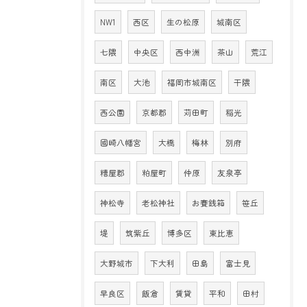
NW1
西区
生の松原
城南区
七隈
中央区
西中洲
茶山
荒江
南区
大池
福岡市城南区
干隈
西公園
京都郡
苅田町
稲光
國崎八幡宮
大橋
梅林
別府
糟屋郡
粕屋町
仲原
友泉亭
神松寺
老松神社
お賽銭箱
笹丘
堤
筑紫丘
博多区
東比恵
大野城市
下大利
田島
富士見
早良区
飯倉
賃貸
平和
田村