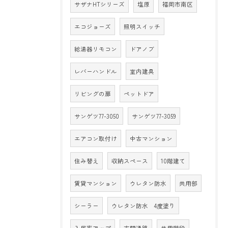
サザナHTシリーズ
塩原
福岡市南区
エコジョーズ
照明スイッチ
給湯器リモコン
ドアノブ
レバーハンドル
室内建具
リビングの扉
ペットドア
サンゲツ77-3050
サンゲツ77-3059
エアコン取付け
中古マンション
住み替え
収納スペース
10階建て
賃貸マンション
ウレタン防水
共用部
シーラー
ウレタン防水 4度塗り
入居率アップ
玄関通路
共用階段