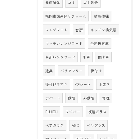
倉庫解体
ゴミ
ゴミ処分
福岡市城南区リフォーム
植栽伐採
レンジフード
台所
キッチン換気扇
キッチンレンジフード
台所換気扇
台所レンジフード
引戸
開き戸
建具
バリアフリー
後付け
後付け手すり
CFシート
上張り
アパート
階段
外階段
修理
FUJIOH
フジオー
複層ガラス
ペアガラス
AGC
ペヤプラス
窓リフォーム
REGLASS
リグラス