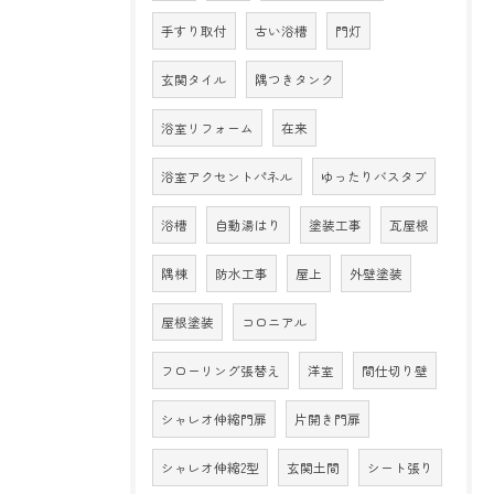
手すり取付
古い浴槽
門灯
玄関タイル
隅つきタンク
浴室リフォーム
在来
浴室アクセントパネル
ゆったりバスタブ
浴槽
自動湯はり
塗装工事
瓦屋根
隅棟
防水工事
屋上
外壁塗装
屋根塗装
コロニアル
フローリング張替え
洋室
間仕切り壁
シャレオ伸縮門扉
片開き門扉
シャレオ伸縮2型
玄関土間
シート張り