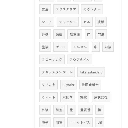
芝生
エクステリア
カウンター
シート
シャッター
ビル
波板
外構
倉庫
駐車場
門
門扉
塗装
ゲート
モルタル
床
内装
フローリング
フロアタイル
タカラスタンダード
Takarastandard
リリカラ
Lilycolor
洗面化粧台
ウィット
水回り
貸家
原状回復
外装
和室
畳
畳表替
襖
障子
浴室
ユニットバス
UB