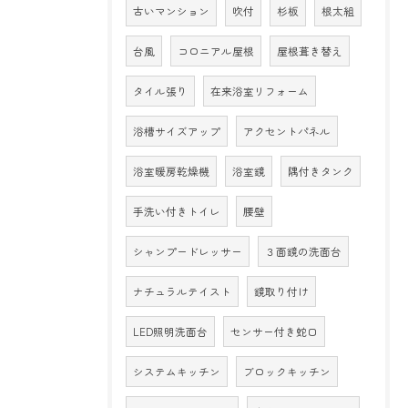
古いマンション
吹付
杉板
根太組
台風
コロニアル屋根
屋根葺き替え
タイル張り
在来浴室リフォーム
浴槽サイズアップ
アクセントパネル
浴室暖房乾燥機
浴室鏡
隅付きタンク
手洗い付きトイレ
腰壁
シャンプードレッサー
３面鏡の洗面台
ナチュラルテイスト
鏡取り付け
LED照明洗面台
センサー付き蛇口
システムキッチン
ブロックキッチン