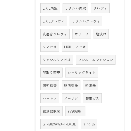
LIXIL内窓
リクシル内窓
クレヴィ
LIXILクレヴィ
リクシルクレヴィ
洗面台クレヴィ
オリーブ
塩漬け
リノビオ
LIXILリノビオ
リクシルリノビオ
ワンルームマンション
間取り変更
シーリングライト
照明取替
照明交換
給湯器
ハーマン
ノーリツ
都市ガス
給湯器取替
YV2060RT
GT-2027AWX-T-DXBL
YPRF65