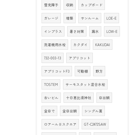
雪見障子
収納
カップボード
ガレージ
増築
サンルーム
LOE-E
インプラス
暑さ対策
漏水
LOW-E
洗濯機用水栓
カクダイ
KAKUDAI
732-003-13
アプリコット
アプリコットF3
可動棚
野方
TOSTEM
サーモスタット混合水栓
古いビル
十日恵比須神社
目出鯛
金目で
金目出鯛
シングル葺
ロアールⅡスクエア
GT-C2472SAW