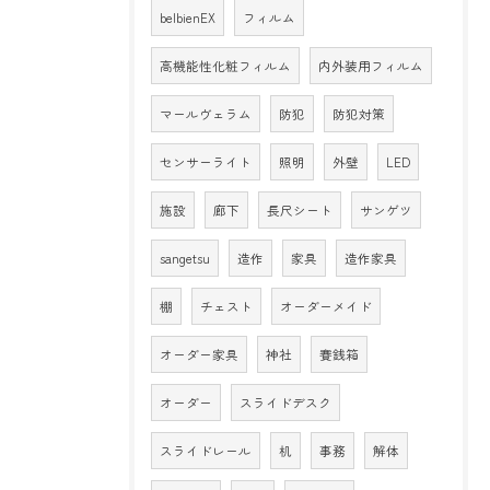
belbienEX
フィルム
高機能性化粧フィルム
内外装用フィルム
マールヴェラム
防犯
防犯対策
センサーライト
照明
外壁
LED
施設
廊下
長尺シート
サンゲツ
sangetsu
造作
家具
造作家具
棚
チェスト
オーダーメイド
オーダー家具
神社
賽銭箱
オーダー
スライドデスク
スライドレール
机
事務
解体