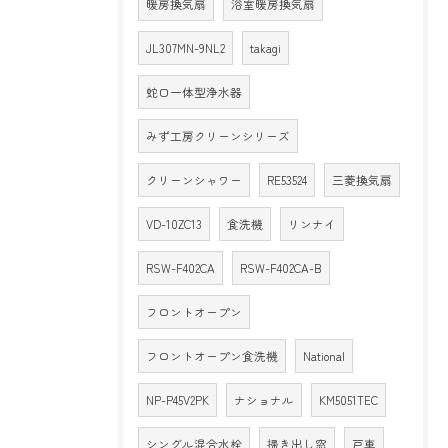
暖房換気扇
浴室暖房換気扇
JL307MN-9NL2
takagi
蛇口一体型浄水器
みず工房クリーンシリーズ
クリーンシャワー
RE53524
三菱換気扇
VD-10ZC13
食洗機
リンナイ
RSW-F402CA
RSW-F402CA-B
フロントオープン
フロントオープン食洗機
National
NP-P45V2PK
ナショナル
KM5051TEC
シングル混合水栓
掃き出し窓
戸車