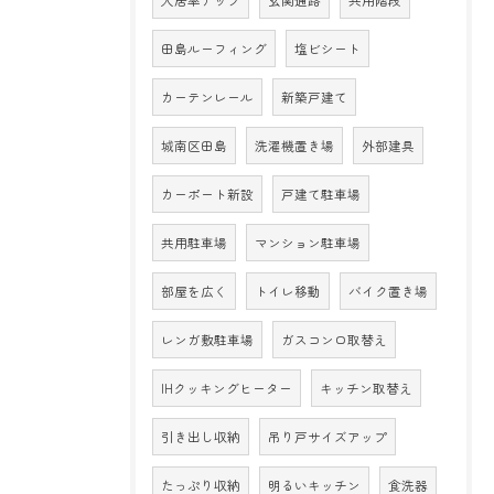
田島ルーフィング
塩ビシート
カーテンレール
新築戸建て
城南区田島
洗濯機置き場
外部建具
カーポート新設
戸建て駐車場
共用駐車場
マンション駐車場
部屋を広く
トイレ移動
バイク置き場
レンガ敷駐車場
ガスコンロ取替え
IHクッキングヒーター
キッチン取替え
引き出し収納
吊り戸サイズアップ
たっぷり収納
明るいキッチン
食洗器