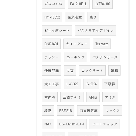
ガスコンロ
PA-210B-L
LYT84100
HM-16092
在来浴室
東リ
ビニル床シート
バスナリアルデザイン
BNR3401
ライトグレー
Terrazzo
テラゾー
コーキング
バスナシリーズ
伸縮門扉
左官
コンクリート
靴箱
大工工事
LW-322
IS-2124
下駄箱
室内窓
三協アルミ
AMiS
アミス
段窓
RE53518
浴室換気扇
マックス
MAX
BS-132HM-CX-1
ヒートショック