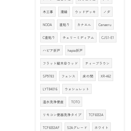
木工事
濡縁
ウッドデッキ
ノダ
NODA
直貼り
カナエル
Canaeru
C直貼り
チェリーミディアム
CJS1-E1
ハピア折戸
hapia折戸
フラット縦木目ウッド
ティーブラウン
SP9783
フェンス
床の間
XR-462
LYT84016
ウォシュレット
温水洗浄便座
TOTO
リモコン便器洗浄タイプ
TCF6553A
TCF6553AF
S2Aグレード
ホワイト