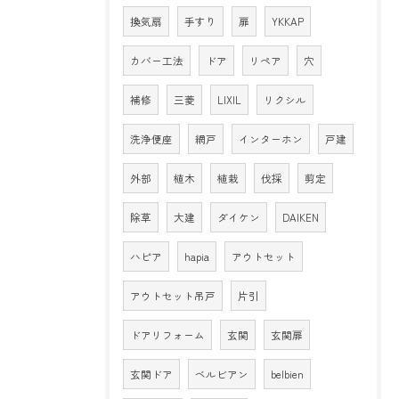
換気扇
手すり
扉
YKKAP
カバー工法
ドア
リペア
穴
補修
三菱
LIXIL
リクシル
洗浄便座
網戸
インターホン
戸建
外部
植木
植栽
伐採
剪定
除草
大建
ダイケン
DAIKEN
ハピア
hapia
アウトセット
アウトセット吊戸
片引
ドアリフォーム
玄関
玄関扉
玄関ドア
ベルビアン
belbien