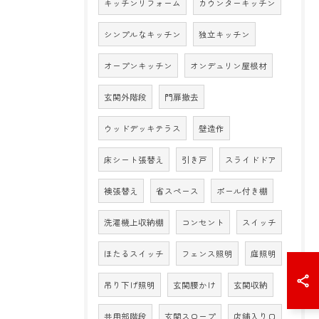
キッチンリフォーム
カウンターキッチン
シンプルなキッチン
独立キッチン
オープンキッチン
オンデュリン屋根材
玄関外階段
門扉撤去
ウッドデッキテラス
壁造作
床シート張替え
引き戸
スライドドア
襖張替え
省スペース
ポール付き棚
洗濯機上収納棚
コンセント
スイッチ
ほたるスイッチ
フェンス照明
庭照明
吊り下げ照明
玄関腰かけ
玄関収納
共用部階段
玄関スロープ
店舗入り口