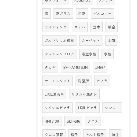
窓
窓ガラス
内窓
バルコニー
サイディング
ニチハ
笠木
板金
ガルバリウム鋼板
カーペット
土間
クッションフロア
浴室水栓
水栓
タカギ
BF-KA145TSJM
JM957
サーモスタット
洗面所
ピアラ
LIXIL洗面台
リクシル洗面台
リクシルピアラ
LIXILピアラ
シンコー
HM16100
SLP-246
クロス
クロス張替
格子
アルミ格子
特注