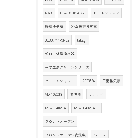
MAX
BS-132HM-CX-1
ヒートショック
暖房換気扇
浴室暖房換気扇
JL307MN-9NL2
takagi
蛇口一体型浄水器
みず工房クリーンシリーズ
クリーンシャワー
RE53524
三菱換気扇
VD-10ZC13
食洗機
リンナイ
RSW-F402CA
RSW-F402CA-B
フロントオープン
フロントオープン食洗機
National