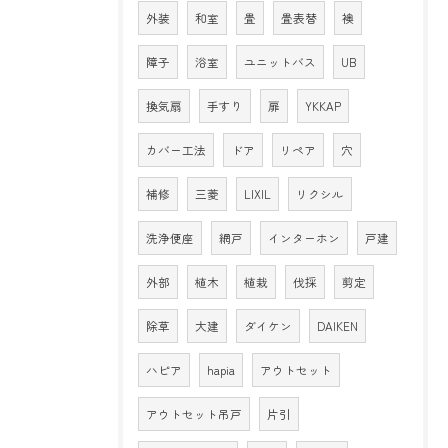
外装
和室
畳
畳表替
襖
障子
浴室
ユニットバス
UB
換気扇
手すり
扉
YKKAP
カバー工法
ドア
リペア
穴
補修
三菱
LIXIL
リクシル
洗浄便座
網戸
インターホン
戸建
外部
植木
植栽
伐採
剪定
除草
大建
ダイケン
DAIKEN
ハピア
hapia
アウトセット
アウトセット吊戸
片引