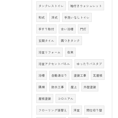
タンクレストイレ
袖付きウォシュレット
和式
洋式
手洗いなしトイレ
手すり取付
古い浴槽
門灯
玄関タイル
隅つきタンク
浴室リフォーム
在来
浴室アクセントパネル
ゆったりバスタブ
浴槽
自動湯はり
塗装工事
瓦屋根
隅棟
防水工事
屋上
外壁塗装
屋根塗装
コロニアル
フローリング張替え
洋室
間仕切り壁