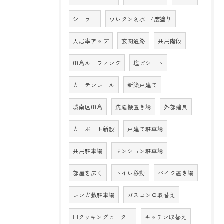
シーラー
ウレタン防水 4度塗り
入居率アップ
玄関通路
共用階段
田島ルーフィング
塩ビシート
カーテンレール
新築戸建て
城南区田島
洗濯機置き場
外部建具
カーポート新設
戸建て駐車場
共用駐車場
マンション駐車場
部屋を広く
トイレ移動
バイク置き場
レンガ敷駐車場
ガスコンロ取替え
IHクッキングヒーター
キッチン取替え