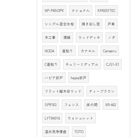
NP-P45V2PK
ナショナル
KM5051TEC
シングル混合水栓
掃き出し窓
戸車
木工事
濡縁
ウッドデッキ
ノダ
NODA
直貼り
カナエル
Canaeru
C直貼り
チェリーミディアム
CJS1-E1
ハピア折戸
hapia折戸
フラット縦木目ウッド
ティーブラウン
SP9783
フェンス
床の間
XR-462
LYT84016
ウォシュレット
温水洗浄便座
TOTO