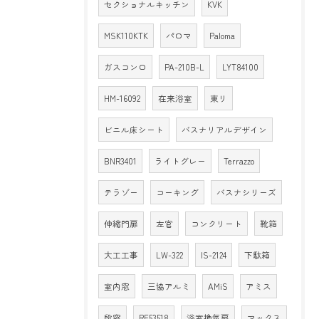
セクショナルキッチン
KVK
MSK110KTK
パロマ
Paloma
ガスコンロ
PA-210B-L
LYT84100
HM-16092
在来浴室
東リ
ビニル床シート
バスナリアルデザイン
BNR3401
ライトグレー
Terrazzo
テラゾー
コーキング
バスナシリーズ
伸縮門扉
左官
コンクリート
靴箱
大工工事
LW-322
IS-2124
下駄箱
室内窓
三協アルミ
AMiS
アミス
段窓
RE53518
浴室換気扇
マックス