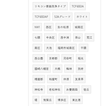
リモコン便器洗浄タイプ
TCF6553A
TCF6553AF
S2Aグレード
ホワイト
NW1
西区
生の松原
城南区
七隈
中央区
西中洲
茶山
荒江
南区
大池
福岡市城南区
干隈
西公園
京都郡
苅田町
稲光
國崎八幡宮
大橋
梅林
別府
糟屋郡
粕屋町
仲原
友泉亭
神松寺
老松神社
お賽銭箱
笹丘
堤
筑紫丘
博多区
東比恵