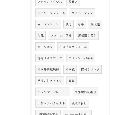
アクセントクロス
飲食店
テナントリフォーム
リノベーション
古いマンション
吹付
杉板
根太組
台風
コロニアル屋根
屋根葺き替え
タイル張り
在来浴室リフォーム
浴槽サイズアップ
アクセントパネル
浴室暖房乾燥機
浴室鏡
隅付きタンク
手洗い付きトイレ
腰壁
シャンプードレッサー
３面鏡の洗面台
ナチュラルテイスト
鏡取り付け
LED照明洗面台
センサー付き蛇口