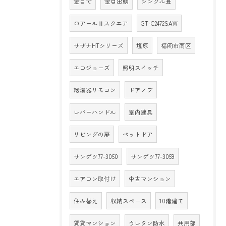
金目で
金目出鯛
シングル葺
ロアールⅡスクエア
GT-C2472SAW
サザナHTシリーズ
塩原
福岡市南区
エコジョーズ
照明スイッチ
給湯器リモコン
ドアノブ
レバーハンドル
室内建具
リビングの扉
ペットドア
サンゲツ77-3050
サンゲツ77-3059
エアコン取付け
中古マンション
住み替え
収納スペース
10階建て
賃貸マンション
ウレタン防水
共用部