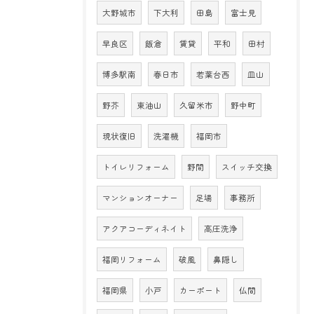
大野城市
下大利
田島
富士見
早良区
飯倉
賃貸
平和
田村
博多駅南
春日市
若葉台西
皿山
野芥
東油山
久留米市
野中町
現状復旧
洗濯機
福岡市
トイレリフォーム
野間
スイッチ交換
マンションオーナー
足場
事務所
アクアコーディネイト
高圧洗浄
福岡リフォーム
破風
鼻隠し
福岡県
小戸
カーポート
仏間