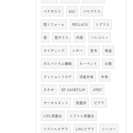
ペアガラス
AGC
ペヤプラス
窓リフォーム
REGLASS
リグラス
窓
窓ガラス
内窓
バルコニー
サイディング
ニチハ
笠木
板金
ガルバリウム鋼板
カーペット
土間
クッションフロア
浴室水栓
水栓
タカギ
BF-KA145TSJM
JM957
サーモスタット
洗面所
ピアラ
LIXIL洗面台
リクシル洗面台
リクシルピアラ
LIXILピアラ
シンコー