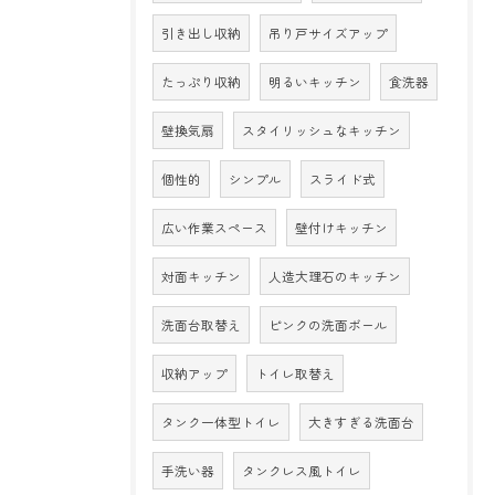
引き出し収納
吊り戸サイズアップ
たっぷり収納
明るいキッチン
食洗器
壁換気扇
スタイリッシュなキッチン
個性的
シンプル
スライド式
広い作業スペース
壁付けキッチン
対面キッチン
人造大理石のキッチン
洗面台取替え
ピンクの洗面ボール
収納アップ
トイレ取替え
タンク一体型トイレ
大きすぎる洗面台
手洗い器
タンクレス風トイレ