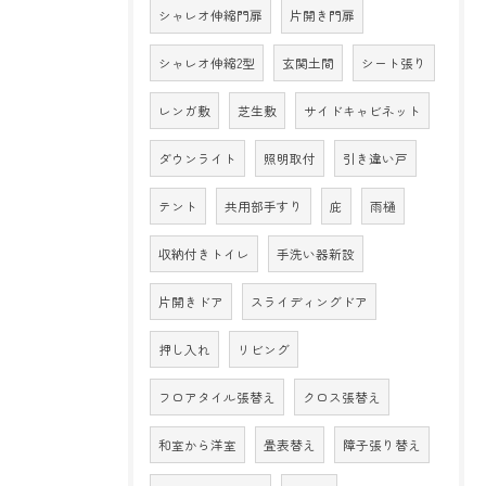
シャレオ伸縮門扉
片開き門扉
シャレオ伸縮2型
玄関土間
シート張り
レンガ敷
芝生敷
サイドキャビネット
ダウンライト
照明取付
引き違い戸
テント
共用部手すり
庇
雨樋
収納付きトイレ
手洗い器新設
片開きドア
スライディングドア
押し入れ
リビング
フロアタイル張替え
クロス張替え
和室から洋室
畳表替え
障子張り替え