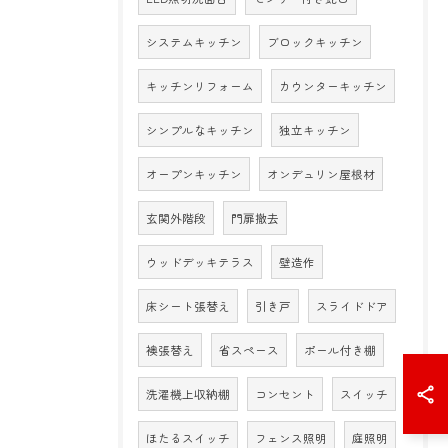
システムキッチン
ブロックキッチン
キッチンリフォーム
カウンターキッチン
シンプルなキッチン
独立キッチン
オープンキッチン
オンデュリン屋根材
玄関外階段
門扉撤去
ウッドデッキテラス
壁造作
床シート張替え
引き戸
スライドドア
襖張替え
省スペース
ポール付き棚
洗濯機上収納棚
コンセント
スイッチ
ほたるスイッチ
フェンス照明
庭照明