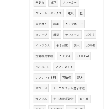
糸島市
折戸
ブレーカー
ブレーカーボックス
電気
壁
雪見障子
収納
カップボード
ガレージ
増築
サンルーム
LOE-E
インプラス
暑さ対策
漏水
LOW-E
洗濯機用水栓
カクダイ
KAKUDAI
732-003-13
アプリコット
アプリコットF3
可動棚
野方
TOSTEM
サーモスタット混合水栓
古いビル
十日恵比須神社
目出鯛