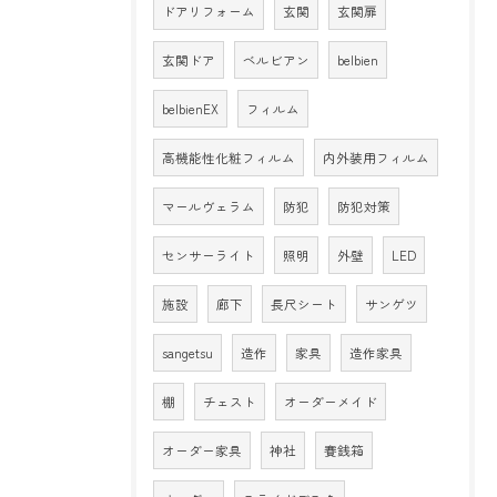
ドアリフォーム
玄関
玄関扉
玄関ドア
ベルビアン
belbien
belbienEX
フィルム
高機能性化粧フィルム
内外装用フィルム
マールヴェラム
防犯
防犯対策
センサーライト
照明
外壁
LED
施設
廊下
長尺シート
サンゲツ
sangetsu
造作
家具
造作家具
棚
チェスト
オーダーメイド
オーダー家具
神社
賽銭箱