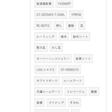
給湯器取替
YV2060RT
GT-2027AWX-T-DXBL
YPRF65
RC-B071S
押入
屋根
瓦
ルーフィング
桟木
防水シート
熨斗瓦
のし瓦
オーバーヘッドシャワー
防草シート
LIXILシエラS
SF-HE452SYX
ホワイトボード
ルームアート
大建ルームアート
ミルベージュ
敷居
沓摺
クリナップ
すみれ