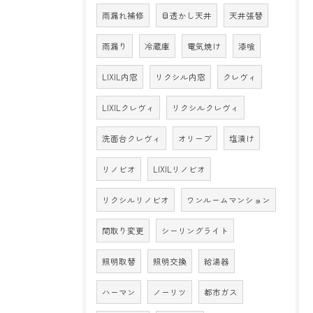
雨漏れ補修
目透かし天井
天井張替
雨漏り
冷蔵庫
電気焼け
漆喰
LIXIL内窓
リクシル内窓
クレヴィ
LIXILクレヴィ
リクシルクレヴィ
洗面台クレヴィ
オリーブ
塩漬け
リノビオ
LIXILリノビオ
リクシルリノビオ
ワンルームマンション
間取り変更
シーリングライト
照明取替
照明交換
給湯器
ハーマン
ノーリツ
都市ガス