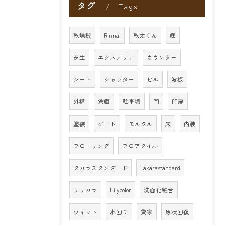
タグ
Tags
乾燥機
Rinnai
乾太くん
庭
芝生
エクステリア
カウンター
シート
シャッター
ビル
波板
外構
倉庫
駐車場
門
門扉
塗装
ゲート
モルタル
床
内装
フローリング
フロアタイル
タカラスタンダード
Takarastandard
リリカラ
Lilycolor
洗面化粧台
ウィット
水回り
貸家
原状回復