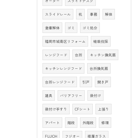
オーダー
スライドデスク
スライドレール
机
事務
解体
倉庫解体
ゴミ
ゴミ処分
福岡市城南区リフォーム
植栽伐採
レンジフード
台所
キッチン換気扇
キッチンレンジフード
台所換気扇
台所レンジフード
引戸
開き戸
建具
バリアフリー
後付け
後付け手すり
CFシート
上張り
アパート
階段
外階段
修理
FUJIOH
フジオー
複層ガラス