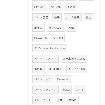
HM16100
SLP-246
クロス
クロス張替
格子
アルミ格子
特注
紙巻器
カワジュン
河淳
KAWAJUN
SC-60M
ダブルペーパーホルダー
ペーパーホルダー
還元水素水生成器
浄水器
TK-HB41JG
キッチン水栓
パナソニック
Panasonic
ロールスクリーン
TOSO
コルト
クローゼット
天井
雨漏れ