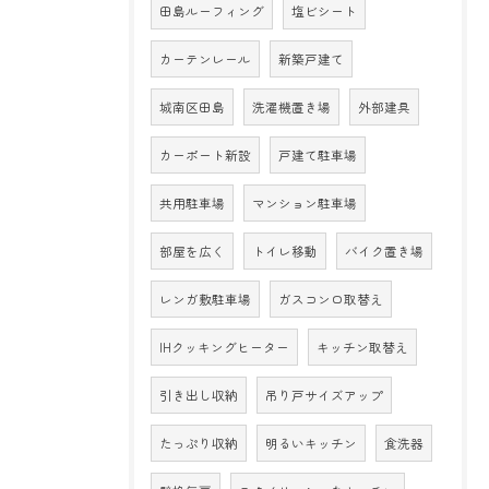
田島ルーフィング
塩ビシート
カーテンレール
新築戸建て
城南区田島
洗濯機置き場
外部建具
カーポート新設
戸建て駐車場
共用駐車場
マンション駐車場
部屋を広く
トイレ移動
バイク置き場
レンガ敷駐車場
ガスコンロ取替え
IHクッキングヒーター
キッチン取替え
引き出し収納
吊り戸サイズアップ
たっぷり収納
明るいキッチン
食洗器