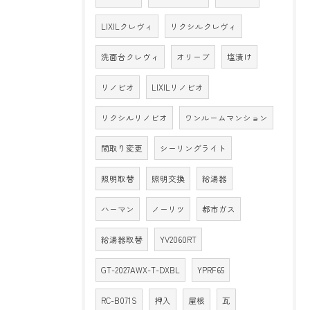
LIXILクレヴィ
リクシルクレヴィ
洗面台クレヴィ
オリーブ
塩漬け
リノビオ
LIXILリノビオ
リクシルリノビオ
ワンルームマンション
間取り変更
シーリングライト
照明取替
照明交換
給湯器
ハーマン
ノーリツ
都市ガス
給湯器取替
YV2060RT
GT-2027AWX-T-DXBL
YPRF65
RC-B071S
押入
屋根
瓦