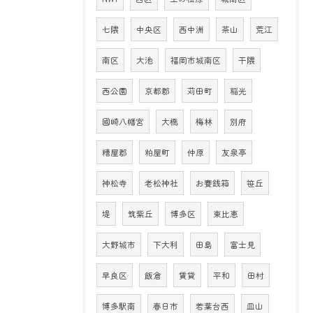
七隈
中央区
西中洲
茶山
荒江
南区
大池
福岡市城南区
干隈
西公園
京都郡
苅田町
稲光
國崎八幡宮
大橋
梅林
別府
糟屋郡
粕屋町
仲原
友泉亭
神松寺
老松神社
お賽銭箱
笹丘
堤
筑紫丘
博多区
東比恵
大野城市
下大利
田島
富士見
早良区
飯倉
賃貸
平和
田村
博多駅南
春日市
若葉台西
皿山