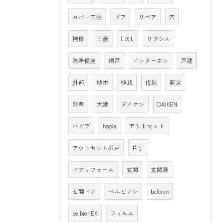
カバー工法
ドア
リペア
穴
補修
三菱
LIXIL
リクシル
洗浄便座
網戸
インターホン
戸建
外部
植木
植栽
伐採
剪定
除草
大建
ダイケン
DAIKEN
ハピア
hapia
アウトセット
アウトセット吊戸
片引
ドアリフォーム
玄関
玄関扉
玄関ドア
ベルビアン
belbien
belbienEX
フィルム