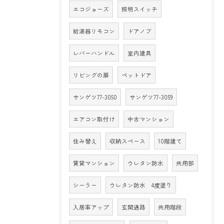
エコジョーズ
照明スイッチ
給湯器リモコン
ドアノブ
レバーハンドル
室内建具
リビングの扉
ペットドア
サンゲツ77-3050
サンゲツ77-3059
エアコン取付け
中古マンション
住み替え
収納スペース
10階建て
賃貸マンション
ウレタン防水
共用部
シーラー
ウレタン防水 4度塗り
入居率アップ
玄関通路
共用階段