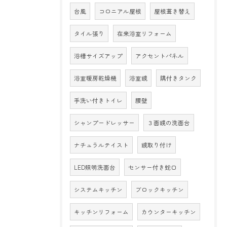
台風
コロニアル屋根
屋根葺き替え
タイル張り
在来浴室リフォーム
浴槽サイズアップ
アクセントパネル
浴室暖房乾燥機
浴室鏡
隅付きタンク
手洗い付きトイレ
腰壁
シャンプードレッサー
３面鏡の洗面台
ナチュラルテイスト
鏡取り付け
LED照明洗面台
センサー付き蛇口
システムキッチン
ブロックキッチン
キッチンリフォーム
カウンターキッチン