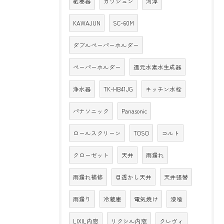
紙巻器
カワジュン
河淳
KAWAJUN
SC-60M
ダブルペーパーホルダー
ペーパーホルダー
還元水素水生成器
浄水器
TK-HB41JG
キッチン水栓
パナソニック
Panasonic
ロールスクリーン
TOSO
コルト
クローゼット
天井
雨漏れ
雨漏れ補修
目透かし天井
天井張替
雨漏り
冷蔵庫
電気焼け
漆喰
LIXIL内窓
リクシル内窓
クレヴィ