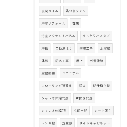
玄関タイル
隅つきタンク
浴室リフォーム
在来
浴室アクセントパネル
ゆったりバスタブ
浴槽
自動湯はり
塗装工事
瓦屋根
隅棟
防水工事
屋上
外壁塗装
屋根塗装
コロニアル
フローリング張替え
洋室
間仕切り壁
シャレオ伸縮門扉
片開き門扉
シャレオ伸縮2型
玄関土間
シート張り
レンガ敷
芝生敷
サイドキャビネット