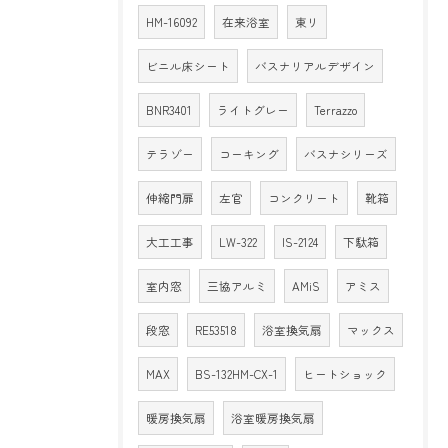
HM-16092
在来浴室
東リ
ビニル床シート
バスナリアルデザイン
BNR3401
ライトグレー
Terrazzo
テラゾー
コーキング
バスナシリーズ
伸縮門扉
左官
コンクリート
靴箱
大工工事
LW-322
IS-2124
下駄箱
室内窓
三協アルミ
AMiS
アミス
段窓
RE53518
浴室換気扇
マックス
MAX
BS-132HM-CX-1
ヒートショック
暖房換気扇
浴室暖房換気扇