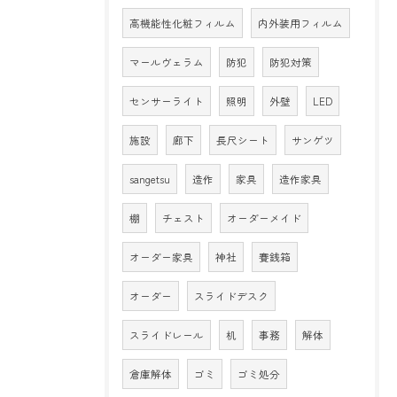
高機能性化粧フィルム
内外装用フィルム
マールヴェラム
防犯
防犯対策
センサーライト
照明
外壁
LED
施設
廊下
長尺シート
サンゲツ
sangetsu
造作
家具
造作家具
棚
チェスト
オーダーメイド
オーダー家具
神社
賽銭箱
オーダー
スライドデスク
スライドレール
机
事務
解体
倉庫解体
ゴミ
ゴミ処分