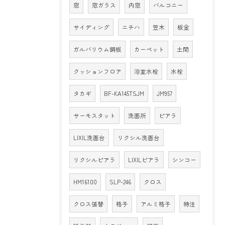
窓
窓ガラス
内窓
バルコニー
サイディング
ニチハ
笠木
板金
ガルバリウム鋼板
カーペット
土間
クッションフロア
浴室水栓
水栓
タカギ
BF-KA145TSJM
JM957
サーモスタット
洗面所
ピアラ
LIXIL洗面台
リクシル洗面台
リクシルピアラ
LIXILピアラ
シンコー
HM16100
SLP-246
クロス
クロス張替
格子
アルミ格子
特注