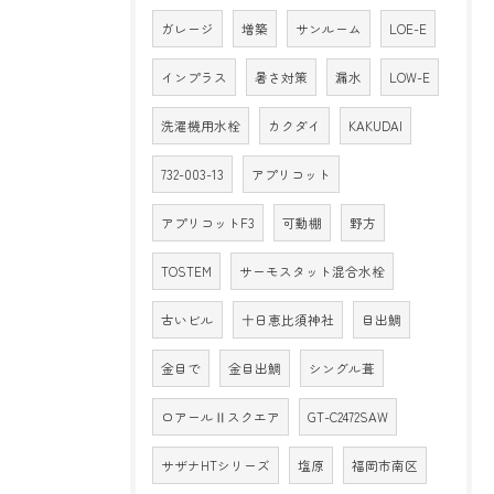
ガレージ
増築
サンルーム
LOE-E
インプラス
暑さ対策
漏水
LOW-E
洗濯機用水栓
カクダイ
KAKUDAI
732-003-13
アプリコット
アプリコットF3
可動棚
野方
TOSTEM
サーモスタット混合水栓
古いビル
十日恵比須神社
目出鯛
金目で
金目出鯛
シングル葺
ロアールⅡスクエア
GT-C2472SAW
サザナHTシリーズ
塩原
福岡市南区