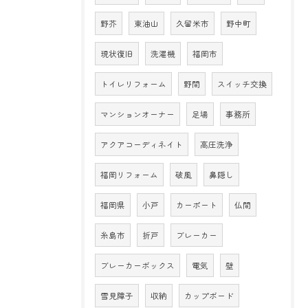
野芥
東油山
久留米市
野中町
現状復旧
洗濯機
福岡市
トイレリフォーム
野間
スイッチ交換
マンションオーナー
足場
事務所
アクアコーディネイト
高圧洗浄
福岡リフォーム
破風
鼻隠し
福岡県
小戸
カーポート
仏間
糸島市
折戸
ブレーカー
ブレーカーボックス
電気
壁
雪見障子
収納
カップボード