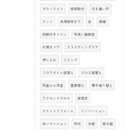
ダウンライト
照明取付
引き違い戸
テント
共用部手すり
庇
雨樋
収納付きトイレ
手洗い器新設
片開きドア
スライディングドア
押し入れ
リビング
フロアタイル張替え
クロス張替え
和室から洋室
畳表替え
障子張り替え
アクセントクロス
飲食店
テナントリフォーム
リノベーション
古いマンション
吹付
杉板
根太組