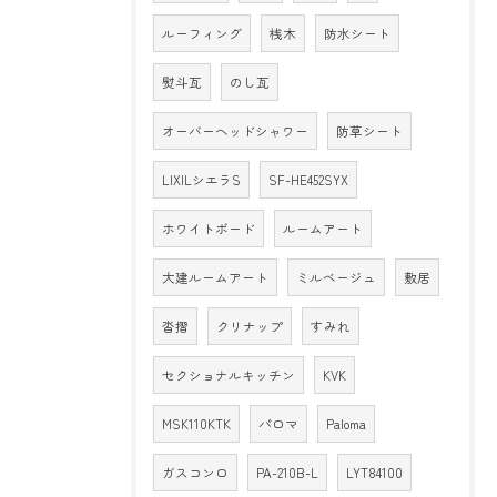
ルーフィング
桟木
防水シート
熨斗瓦
のし瓦
オーバーヘッドシャワー
防草シート
LIXILシエラS
SF-HE452SYX
ホワイトボード
ルームアート
大建ルームアート
ミルベージュ
敷居
沓摺
クリナップ
すみれ
セクショナルキッチン
KVK
MSK110KTK
パロマ
Paloma
ガスコンロ
PA-210B-L
LYT84100