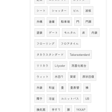
シート
シャッター
ビル
波板
外構
倉庫
駐車場
門
門扉
塗装
ゲート
モルタル
床
内装
フローリング
フロアタイル
タカラスタンダード
Takarastandard
リリカラ
Lilycolor
洗面化粧台
ウィット
水回り
貸家
原状回復
外装
和室
畳
畳表替
襖
障子
浴室
ユニットバス
UB
換気扇
手すり
扉
YKKAP