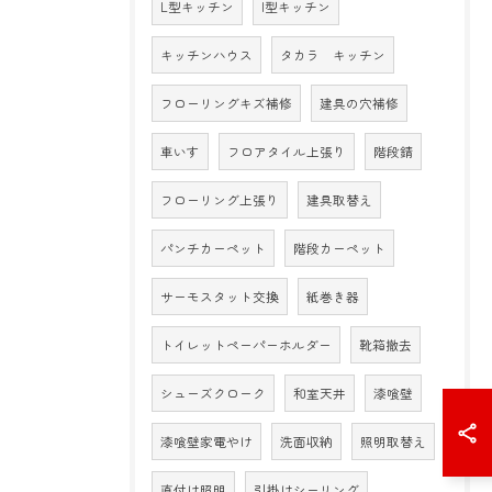
L型キッチン
I型キッチン
キッチンハウス
タカラ キッチン
フローリングキズ補修
建具の穴補修
車いす
フロアタイル上張り
階段錆
フローリング上張り
建具取替え
パンチカーペット
階段カーペット
サーモスタット交換
紙巻き器
トイレットペーパーホルダー
靴箱撤去
シューズクローク
和室天井
漆喰壁
漆喰壁家電やけ
洗面収納
照明取替え
直付け照明
引掛けシーリング