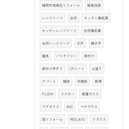
福岡市城南区リフォーム
植栽伐採
レンジフード
台所
キッチン換気扇
キッチンレンジフード
台所換気扇
台所レンジフード
引戸
開き戸
建具
バリアフリー
後付け
後付け手すり
CFシート
上張り
アパート
階段
外階段
修理
FUJIOH
フジオー
複層ガラス
ペアガラス
AGC
ペヤプラス
窓リフォーム
REGLASS
リグラス