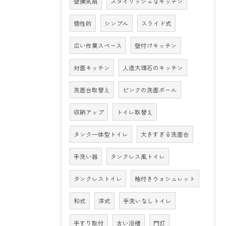
壁換気扇
スタイリッシュなキッチン
個性的
シンプル
スライド式
広い作業スペース
壁付けキッチン
対面キッチン
人造大理石のキッチン
洗面台取替え
ピンクの洗面ボール
収納アップ
トイレ取替え
タンク一体型トイレ
大きすぎる洗面台
手洗い器
タンクレス風トイレ
タンクレストイレ
袖付きウォシュレット
和式
洋式
手洗いなしトイレ
手すり取付
古い浴槽
門灯