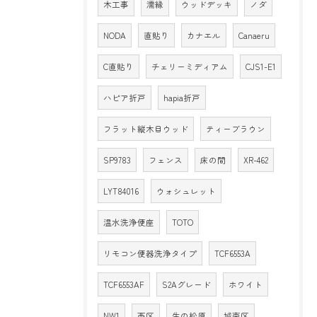
木工事
濡縁
ウッドデッキ
ノダ
NODA
直貼り
カナエル
Canaeru
C直貼り
チェリーミディアム
CJS1-E1
ハピア折戸
hapia折戸
フラット縦木目ウッド
ティーブラウン
SP9783
フェンス
床の間
XR-462
LYT84016
ウォシュレット
温水洗浄便座
TOTO
リモコン便器洗浄タイプ
TCF6553A
TCF6553AF
S2Aグレード
ホワイト
NW1
西区
生の松原
城南区