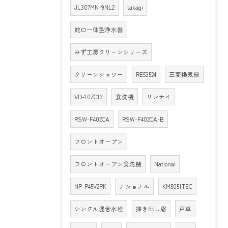
JL307MN-9NL2
takagi
蛇口一体型浄水器
みず工房クリーンシリーズ
クリーンシャワー
RE53524
三菱換気扇
VD-10ZC13
食洗機
リンナイ
RSW-F402CA
RSW-F402CA-B
フロントオープン
フロントオープン食洗機
National
NP-P45V2PK
ナショナル
KM5051TEC
シングル混合水栓
掃き出し窓
戸車