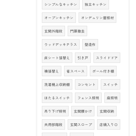
シンプルなキッチン
独立キッチン
オープンキッチン
オンデュリン屋根材
玄関外階段
門扉撤去
ウッドデッキテラス
壁造作
床シート張替え
引き戸
スライドドア
襖張替え
省スペース
ポール付き棚
洗濯機上収納棚
コンセント
スイッチ
ほたるスイッチ
フェンス照明
庭照明
吊り下げ照明
玄関腰かけ
玄関収納
共用部階段
玄関スロープ
店舗入り口