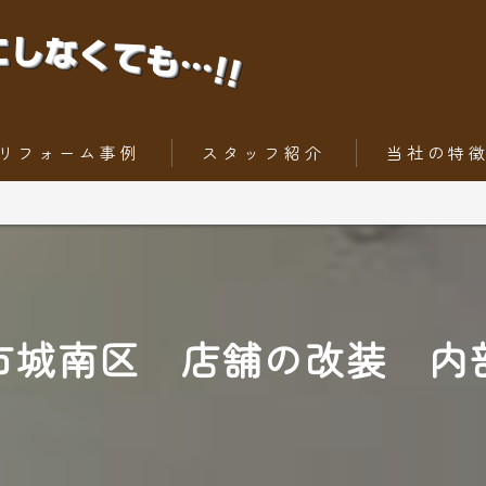
リフォーム事例
スタッフ紹介
当社の特
ちょっとだけリフォーム
内装工事
トータルリフォーム
外壁
屋根
市城南区 店舗の改装 内
水回りリフォー
外構工事・エク