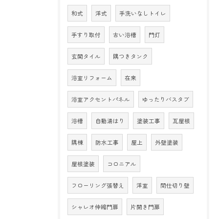
和式
洋式
手洗いなしトイレ
手すり取付
古い浴槽
門灯
玄関タイル
隅つきタンク
浴室リフォーム
在来
浴室アクセントパネル
ゆったりバスタブ
浴槽
自動湯はり
塗装工事
瓦屋根
隅棟
防水工事
屋上
外壁塗装
屋根塗装
コロニアル
フローリング張替え
洋室
間仕切り壁
シャレオ伸縮門扉
片開き門扉