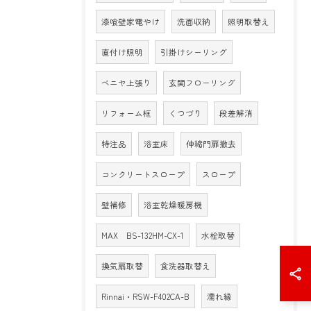
漆喰壁家電やけ
洗面収納
照明取替え
直付け照明
引掛けシーリング
ベニヤ上張り
玄関フローリング
リフォーム框
くつづり
段差解消
特注品
浴室床
伸縮門扉撤去
コンクリートスロープ
スロープ
壁補修
浴室乾燥暖房機
MAX BS-132HM-CX-1
水栓取替
換気扇取替
食洗器取替え
Rinnai・RSW-F402CA-B
濡れ縁