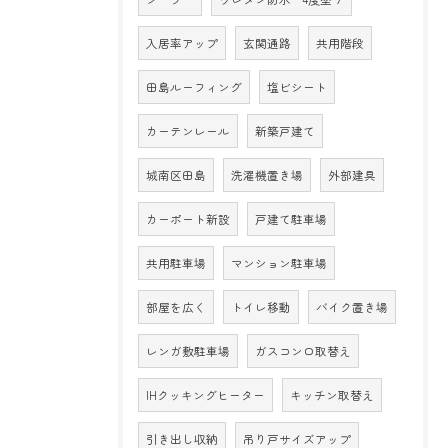
入居率アップ
玄関通路
共用階段
田島ルーフィング
塩ビシート
カーテンレール
新築戸建て
城南区田島
洗濯機置き場
外部建具
カーポート新設
戸建て駐車場
共用駐車場
マンション駐車場
部屋を広く
トイレ移動
バイク置き場
レンガ敷駐車場
ガスコンロ取替え
IHクッキングヒーター
キッチン取替え
引き出し収納
吊り戸サイズアップ