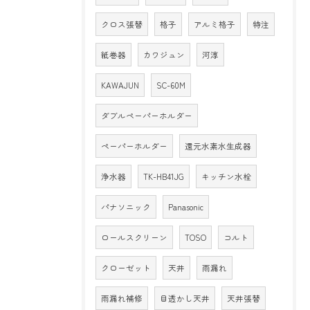
クロス張替
格子
アルミ格子
特注
紙巻器
カワジュン
河淳
KAWAJUN
SC-60M
ダブルペーパーホルダー
ペーパーホルダー
還元水素水生成器
浄水器
TK-HB41JG
キッチン水栓
パナソニック
Panasonic
ロールスクリーン
TOSO
コルト
クローゼット
天井
雨漏れ
雨漏れ補修
目透かし天井
天井張替