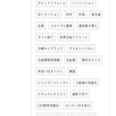
テナントリフォーム
リノベーション
古いマンション
吹付
杉板
根太組
台風
コロニアル屋根
屋根葺き替え
タイル張り
在来浴室リフォーム
浴槽サイズアップ
アクセントパネル
浴室暖房乾燥機
浴室鏡
隅付きタンク
手洗い付きトイレ
腰壁
シャンプードレッサー
３面鏡の洗面台
ナチュラルテイスト
鏡取り付け
LED照明洗面台
センサー付き蛇口