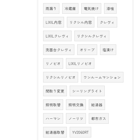
雨漏り
冷蔵庫
電気焼け
漆喰
LIXIL内窓
リクシル内窓
クレヴィ
LIXILクレヴィ
リクシルクレヴィ
洗面台クレヴィ
オリーブ
塩漬け
リノビオ
LIXILリノビオ
リクシルリノビオ
ワンルームマンション
間取り変更
シーリングライト
照明取替
照明交換
給湯器
ハーマン
ノーリツ
都市ガス
給湯器取替
YV2060RT