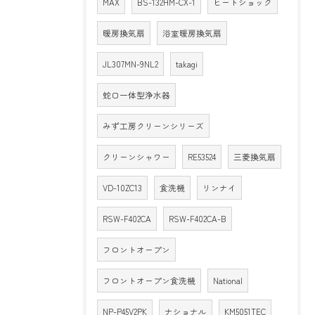
MAX
BS-132HM-CX-1
ヒートショック
暖房換気扇
浴室暖房換気扇
JL307MN-9NL2
takagi
蛇口一体型浄水器
みず工房クリーンシリーズ
クリーンシャワー
RE53524
三菱換気扇
VD-10ZC13
食洗機
リンナイ
RSW-F402CA
RSW-F402CA-B
フロントオープン
フロントオープン食洗機
National
NP-P45V2PK
ナショナル
KM5051TEC