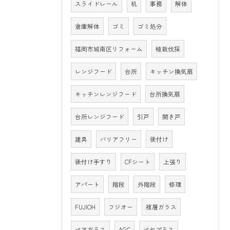
スライドレール
机
事務
解体
倉庫解体
ゴミ
ゴミ処分
福岡市城南区リフォーム
植栽伐採
レンジフード
台所
キッチン換気扇
キッチンレンジフード
台所換気扇
台所レンジフード
引戸
開き戸
建具
バリアフリー
後付け
後付け手すり
CFシート
上張り
アパート
階段
外階段
修理
FUJIOH
フジオー
複層ガラス
ペアガラス
AGC
ペヤプラス