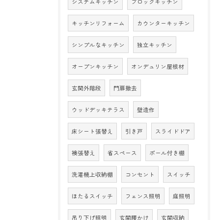
システムキッチン
ブロックキッチン
キッチンリフォーム
カウンターキッチン
シンプルなキッチン
独立キッチン
オープンキッチン
オンデュリン屋根材
玄関外階段
門扉撤去
ウッドデッキテラス
壁造作
床シート張替え
引き戸
スライドドア
襖張替え
省スペース
ポール付き棚
洗濯機上収納棚
コンセント
スイッチ
ほたるスイッチ
フェンス照明
庭照明
吊り下げ照明
玄関腰かけ
玄関収納