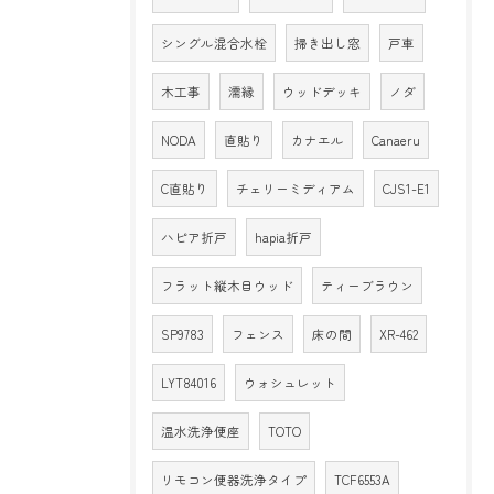
シングル混合水栓
掃き出し窓
戸車
木工事
濡縁
ウッドデッキ
ノダ
NODA
直貼り
カナエル
Canaeru
C直貼り
チェリーミディアム
CJS1-E1
ハピア折戸
hapia折戸
フラット縦木目ウッド
ティーブラウン
SP9783
フェンス
床の間
XR-462
LYT84016
ウォシュレット
温水洗浄便座
TOTO
リモコン便器洗浄タイプ
TCF6553A