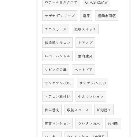
ロアールⅡスクエア
GT-C2472SAW
サザナHTシリーズ
塩原
福岡市南区
エコジョーズ
照明スイッチ
給湯器リモコン
ドアノブ
レバーハンドル
室内建具
リビングの扉
ペットドア
サンゲツ77-3050
サンゲツ77-3059
エアコン取付け
中古マンション
住み替え
収納スペース
10階建て
賃貸マンション
ウレタン防水
共用部
シーラー
ウレタン防水 4度塗り