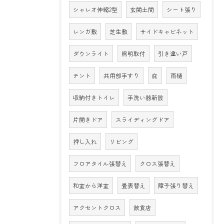
シャレオ伸縮2型
玄関土間
シート張り
レンガ敷
芝生敷
サイドキャビネット
ダウンライト
照明取付
引き違い戸
テント
共用部手すり
庇
雨樋
収納付きトイレ
手洗い器新設
片開きドア
スライディングドア
押し入れ
リビング
フロアタイル張替え
クロス張替え
和室から洋室
畳表替え
障子張り替え
アクセントクロス
飲食店