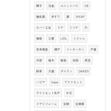
障子
浴室
ユニットバス
UB
換気扇
手すり
扉
YKKAP
カバー工法
ドア
リペア
穴
補修
三菱
LIXIL
リクシル
洗浄便座
網戸
インターホン
戸建
外部
植木
植栽
伐採
剪定
除草
大建
ダイケン
DAIKEN
ハピア
hapia
アウトセット
アウトセット吊戸
片引
ドアリフォーム
玄関
玄関扉