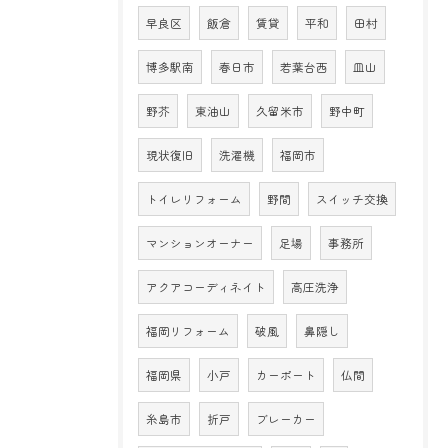
早良区
飯倉
賃貸
平和
田村
博多駅南
春日市
若葉台西
皿山
野芥
東油山
久留米市
野中町
現状復旧
洗濯機
福岡市
トイレリフォーム
野間
スイッチ交換
マンションオーナー
足場
事務所
アクアコーディネイト
高圧洗浄
福岡リフォーム
破風
鼻隠し
福岡県
小戸
カーポート
仏間
糸島市
折戸
ブレーカー