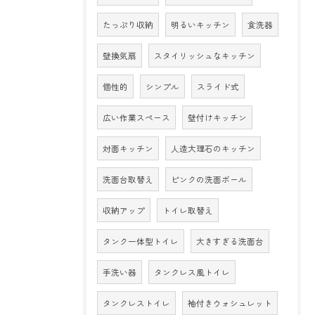
たっぷり収納
明るいキッチン
食洗器
壁換気扇
スタイリッシュなキッチン
個性的
シンプル
スライド式
広い作業スペース
壁付けキッチン
対面キッチン
人造大理石のキッチン
洗面台取替え
ピンクの洗面ボール
収納アップ
トイレ取替え
タンク一体型トイレ
大きすぎる洗面台
手洗い器
タンクレス風トイレ
タンクレストイレ
袖付きウォシュレット