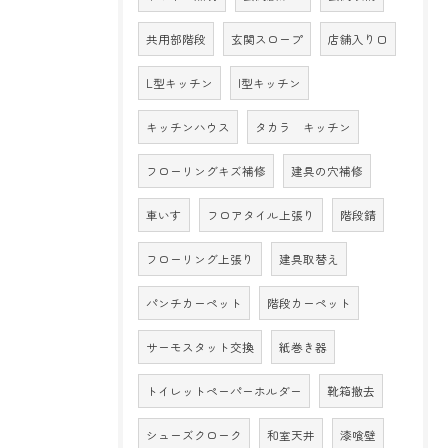
共用部階段
玄関スロープ
店舗入り口
L型キッチン
I型キッチン
キッチンハウス
タカラ キッチン
フローリングキズ補修
建具の穴補修
車いす
フロアタイル上張り
階段錆
フローリング上張り
建具取替え
パンチカーペット
階段カーペット
サーモスタット交換
紙巻き器
トイレットペーパーホルダー
靴箱撤去
シューズクローク
和室天井
漆喰壁