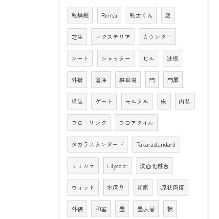
乾燥機
Rinnai
乾太くん
庭
芝生
エクステリア
カウンター
シート
シャッター
ビル
波板
外構
倉庫
駐車場
門
門扉
塗装
ゲート
モルタル
床
内装
フローリング
フロアタイル
タカラスタンダード
Takarastandard
リリカラ
Lilycolor
洗面化粧台
ウィット
水回り
貸家
原状回復
外装
和室
畳
畳表替
襖