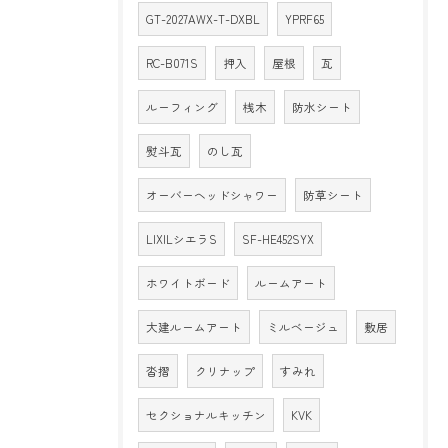
GT-2027AWX-T-DXBL
YPRF65
RC-B071S
押入
屋根
瓦
ルーフィング
桟木
防水シート
熨斗瓦
のし瓦
オーバーヘッドシャワー
防草シート
LIXILシエラS
SF-HE452SYX
ホワイトボード
ルームアート
大建ルームアート
ミルベージュ
敷居
沓摺
クリナップ
すみれ
セクショナルキッチン
KVK