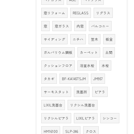
窓リフォーム
REGLASS
リグラス
窓
窓ガラス
内窓
バルコニー
サイディング
ニチハ
笠木
板金
ガルバリウム鋼板
カーペット
土間
クッションフロア
浴室水栓
水栓
タカギ
BF-KA145TSJM
JM957
サーモスタット
洗面所
ピアラ
LIXIL洗面台
リクシル洗面台
リクシルピアラ
LIXILピアラ
シンコー
HM16100
SLP-246
クロス