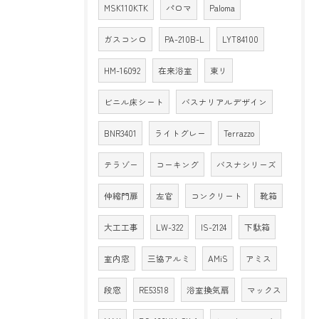
MSK110KTK
パロマ
Paloma
ガスコンロ
PA-210B-L
LYT84100
HM-16092
在来浴室
東リ
ビニル床シート
バスナリアルデザイン
BNR3401
ライトグレー
Terrazzo
テラゾー
コーキング
バスナシリーズ
伸縮門扉
左官
コンクリート
靴箱
大工工事
LW-322
IS-2124
下駄箱
室内窓
三協アルミ
AMiS
アミス
段窓
RE53518
浴室換気扇
マックス