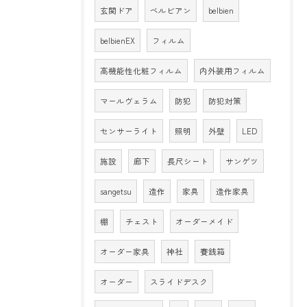
玄関ドア
ベルビアン
belbien
belbienEX
フィルム
高機能性化粧フィルム
内外装用フィルム
マールヴェラム
防犯
防犯対策
センサーライト
照明
外壁
LED
施設
廊下
長尺シート
サンゲツ
sangetsu
造作
家具
造作家具
棚
チェスト
オーダーメイド
オーダー家具
神社
賽銭箱
オーダー
スライドデスク