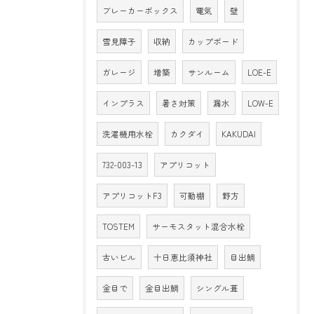
ブレーカーボックス
電気
壁
雪見障子
収納
カップボード
ガレージ
増築
サンルーム
LOE-E
インプラス
暑さ対策
漏水
LOW-E
洗濯機用水栓
カクダイ
KAKUDAI
732-003-13
アプリコット
アプリコットF3
可動棚
野方
TOSTEM
サーモスタット混合水栓
古いビル
十日恵比須神社
目出鯛
金目で
金目出鯛
シングル葺