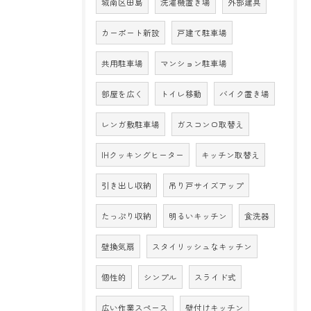
城南区田島
洗濯機置き場
外部建具
カーポート新設
戸建て駐車場
共用駐車場
マンション駐車場
部屋を広く
トイレ移動
バイク置き場
レンガ敷駐車場
ガスコンロ取替え
IHクッキングヒーター
キッチン取替え
引き出し収納
吊り戸サイズアップ
たっぷり収納
明るいキッチン
食洗器
壁換気扇
スタイリッシュなキッチン
個性的
シンプル
スライド式
広い作業スペース
壁付けキッチン