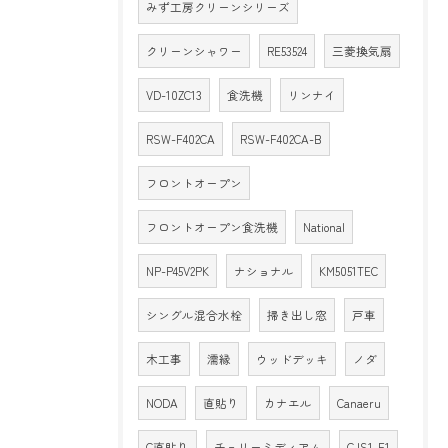
みず工房クリーンシリーズ
クリーンシャワー
RE53524
三菱換気扇
VD-10ZC13
食洗機
リンナイ
RSW-F402CA
RSW-F402CA-B
フロントオープン
フロントオープン食洗機
National
NP-P45V2PK
ナショナル
KM5051TEC
シングル混合水栓
掃き出し窓
戸車
木工事
濡縁
ウッドデッキ
ノダ
NODA
直貼り
カナエル
Canaeru
C直貼り
チェリーミディアム
CJS1-E1