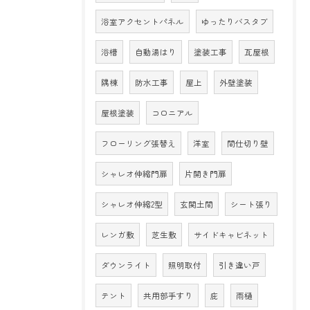
浴室アクセントパネル
ゆったりバスタブ
浴槽
自動湯はり
塗装工事
瓦屋根
隅棟
防水工事
屋上
外壁塗装
屋根塗装
コロニアル
フローリング張替え
洋室
間仕切り壁
シャレオ伸縮門扉
片開き門扉
シャレオ伸縮2型
玄関土間
シート張り
レンガ敷
芝生敷
サイドキャビネット
ダウンライト
照明取付
引き違い戸
テント
共用部手すり
庇
雨樋