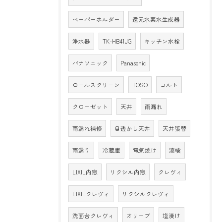
ペーパーホルダー
還元水素水生成器
浄水器
TK-HB41JG
キッチン水栓
パナソニック
Panasonic
ロールスクリーン
TOSO
コルト
クローゼット
天井
雨漏れ
雨漏れ補修
目透かし天井
天井張替
雨漏り
冷蔵庫
電気焼け
漆喰
LIXIL内窓
リクシル内窓
クレヴィ
LIXILクレヴィ
リクシルクレヴィ
洗面台クレヴィ
オリーブ
塩漬け