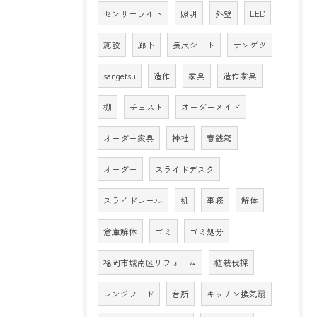
センサーライト
照明
外壁
LED
施設
廊下
長尺シート
サンゲツ
sangetsu
造作
家具
造作家具
棚
チェスト
オーダーメイド
オーダー家具
神社
賽銭箱
オーダー
スライドデスク
スライドレール
机
事務
解体
倉庫解体
ゴミ
ゴミ処分
福岡市城南区リフォーム
植栽伐採
レンジフード
台所
キッチン換気扇