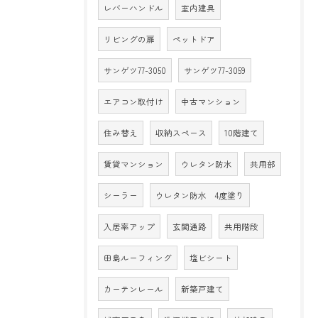
レバーハンドル
室内建具
リビングの扉
ペットドア
サンゲツ77-3050
サンゲツ77-3059
エアコン取付け
中古マンション
住み替え
収納スペース
10階建て
賃貸マンション
ウレタン防水
共用部
シーラー
ウレタン防水 4度塗り
入居率アップ
玄関通路
共用階段
田島ルーフィング
塩ビシート
カーテンレール
新築戸建て