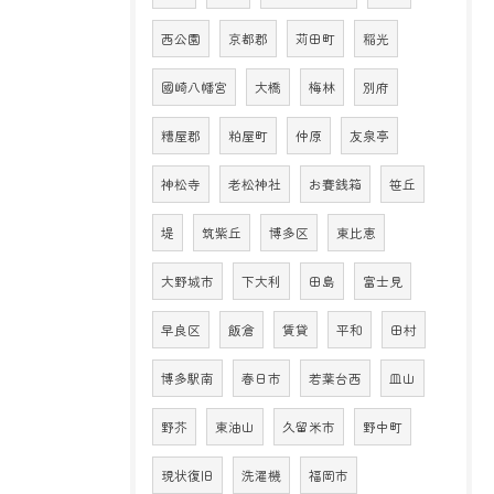
西公園
京都郡
苅田町
稲光
國崎八幡宮
大橋
梅林
別府
糟屋郡
粕屋町
仲原
友泉亭
神松寺
老松神社
お賽銭箱
笹丘
堤
筑紫丘
博多区
東比恵
大野城市
下大利
田島
富士見
早良区
飯倉
賃貸
平和
田村
博多駅南
春日市
若葉台西
皿山
野芥
東油山
久留米市
野中町
現状復旧
洗濯機
福岡市