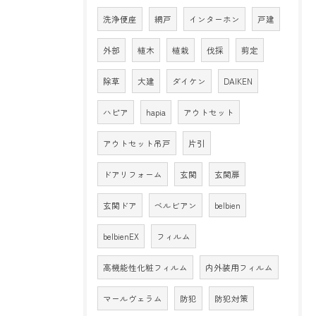
洗浄便座
網戸
インターホン
戸建
外部
植木
植栽
伐採
剪定
除草
大建
ダイケン
DAIKEN
ハピア
hapia
アウトセット
アウトセット吊戸
片引
ドアリフォーム
玄関
玄関扉
玄関ドア
ベルビアン
belbien
belbienEX
フィルム
高機能性化粧フィルム
内外装用フィルム
マールヴェラム
防犯
防犯対策