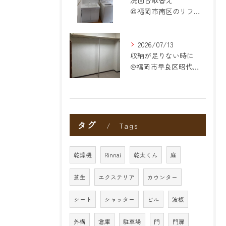
洗面台取替え
＠福岡市南区のリフォーム
2026/07/13
収納が足りない時に
@福岡市早良区昭代のリフォーム
タグ
Tags
乾燥機
Rinnai
乾太くん
庭
芝生
エクステリア
カウンター
シート
シャッター
ビル
波板
外構
倉庫
駐車場
門
門扉