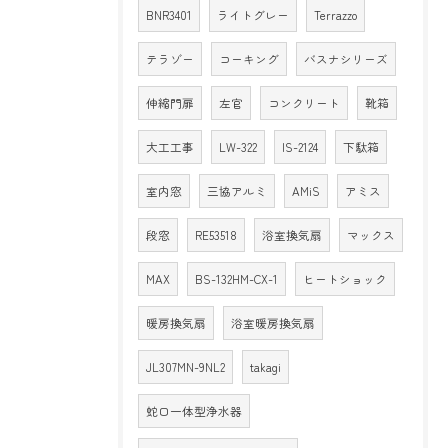
BNR3401
ライトグレー
Terrazzo
テラゾー
コーキング
バスナシリーズ
伸縮門扉
左官
コンクリート
靴箱
大工工事
LW-322
IS-2124
下駄箱
室内窓
三協アルミ
AMiS
アミス
段窓
RE53518
浴室換気扇
マックス
MAX
BS-132HM-CX-1
ヒートショック
暖房換気扇
浴室暖房換気扇
JL307MN-9NL2
takagi
蛇口一体型浄水器