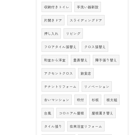
収納付きトイレ
手洗い器新設
片開きドア
スライディングドア
押し入れ
リビング
フロアタイル張替え
クロス張替え
和室から洋室
畳表替え
障子張り替え
アクセントクロス
飲食店
テナントリフォーム
リノベーション
古いマンション
吹付
杉板
根太組
台風
コロニアル屋根
屋根葺き替え
タイル張り
在来浴室リフォーム