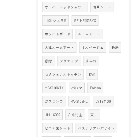
オーバーヘッドシャワー
防草シート
LIXILシエラS
SF-HE452SYX
ホワイトボード
ルームアート
大建ルームアート
ミルベージュ
敷居
沓摺
クリナップ
すみれ
セクショナルキッチン
KVK
MSK110KTK
パロマ
Paloma
ガスコンロ
PA-210B-L
LYT84100
HM-16092
在来浴室
東リ
ビニル床シート
バスナリアルデザイン