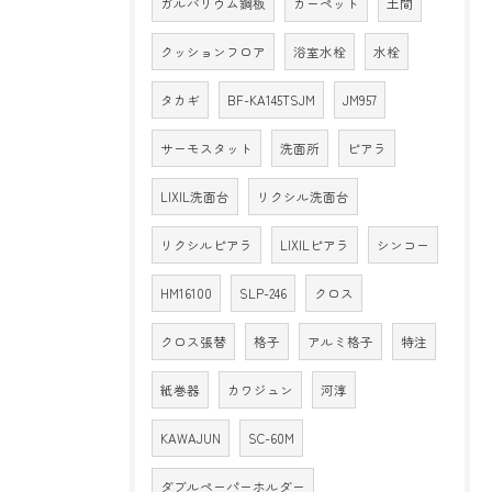
ガルバリウム鋼板
カーペット
土間
クッションフロア
浴室水栓
水栓
タカギ
BF-KA145TSJM
JM957
サーモスタット
洗面所
ピアラ
LIXIL洗面台
リクシル洗面台
リクシルピアラ
LIXILピアラ
シンコー
HM16100
SLP-246
クロス
クロス張替
格子
アルミ格子
特注
紙巻器
カワジュン
河淳
KAWAJUN
SC-60M
ダブルペーパーホルダー