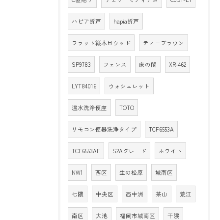
ハピア折戸
hapia折戸
フラット縦木目ウッド
ティーブラウン
SP9783
フェンス
床の間
XR-462
LYT84016
ウォシュレット
温水洗浄便座
TOTO
リモコン便器洗浄タイプ
TCF6553A
TCF6553AF
S2Aグレード
ホワイト
NW1
西区
生の松原
城南区
七隈
中央区
西中洲
茶山
荒江
南区
大池
福岡市城南区
干隈