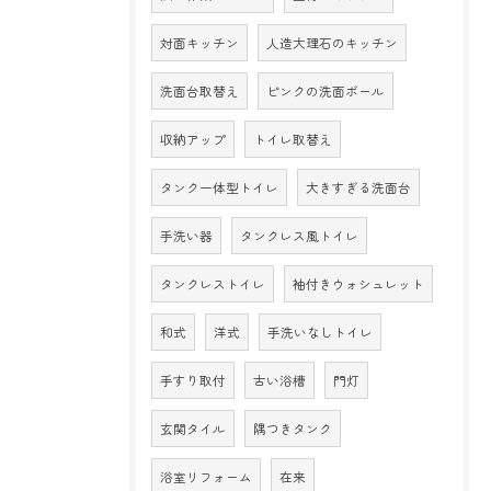
対面キッチン
人造大理石のキッチン
洗面台取替え
ピンクの洗面ボール
収納アップ
トイレ取替え
タンク一体型トイレ
大きすぎる洗面台
手洗い器
タンクレス風トイレ
タンクレストイレ
袖付きウォシュレット
和式
洋式
手洗いなしトイレ
手すり取付
古い浴槽
門灯
玄関タイル
隅つきタンク
浴室リフォーム
在来