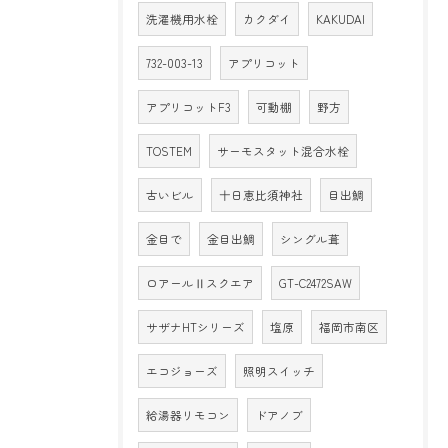
洗濯機用水栓
カクダイ
KAKUDAI
732-003-13
アプリコット
アプリコットF3
可動棚
野方
TOSTEM
サーモスタット混合水栓
古いビル
十日恵比須神社
目出鯛
金目で
金目出鯛
シングル葺
ロアールⅡスクエア
GT-C2472SAW
サザナHTシリーズ
塩原
福岡市南区
エコジョーズ
照明スイッチ
給湯器リモコン
ドアノブ