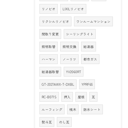
リノビオ
LIXILリノビオ
リクシルリノビオ
ワンルームマンション
間取り変更
シーリングライト
照明取替
照明交換
給湯器
ハーマン
ノーリツ
都市ガス
給湯器取替
YV2060RT
GT-2027AWX-T-DXBL
YPRF65
RC-B071S
押入
屋根
瓦
ルーフィング
桟木
防水シート
熨斗瓦
のし瓦