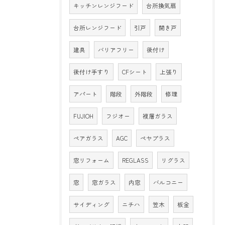
キッチンレンジフード
台所換気扇
台所レンジフード
引戸
開き戸
建具
バリアフリー
後付け
後付け手すり
CFシート
上張り
アパート
階段
外階段
修理
FUJIOH
フジオー
複層ガラス
ペアガラス
AGC
ペヤプラス
窓リフォーム
REGLASS
リグラス
窓
窓ガラス
内窓
バルコニー
サイディング
ニチハ
笠木
板金