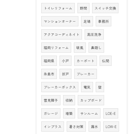
トイレリフォーム
野間
スイッチ交換
マンションオーナー
足場
事務所
アクアコーディネイト
高圧洗浄
福岡リフォーム
破風
鼻隠し
福岡県
小戸
カーポート
仏間
糸島市
折戸
ブレーカー
ブレーカーボックス
電気
壁
雪見障子
収納
カップボード
ガレージ
増築
サンルーム
LOE-E
インプラス
暑さ対策
漏水
LOW-E