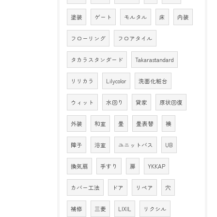
塗装
ゲート
モルタル
床
内装
フローリング
フロアタイル
タカラスタンダード
Takarastandard
リリカラ
Lilycolor
洗面化粧台
ウィット
水回り
貸家
原状回復
外装
和室
畳
畳表替
襖
障子
浴室
ユニットバス
UB
換気扇
手すり
扉
YKKAP
カバー工法
ドア
リペア
穴
補修
三菱
LIXIL
リクシル